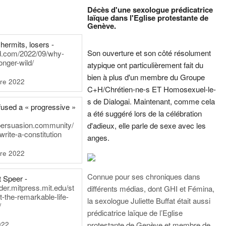
Décès d'une sexologue prédicatrice
laïque dans l'Eglise protestante de
Genève.
hermits, losers -
Son ouverture et son côté résolument
rd.com/2022/09/why-
onger-wild/
atypique ont particulièrement fait du
bien à plus d'un membre du Groupe
re 2022
C+H/Chrétien-ne-s ET Homosexuel-le-
s de Dialogai. Maintenant, comme cela
fused a « progressive »
a été suggéré lors de la célébration
persuasion.community/
d'adieux, elle parle de sexe avec les
write-a-constitution
anges.
re 2022
Connue pour ses chroniques dans
t Speer -
ader.mitpress.mit.edu/st
différents médias, dont GHI et Fémina,
t-the-remarkable-life-
la sexologue Juliette Buffat était aussi
/
prédicatrice laïque de l’Eglise
022
protestante de Genève et membre de