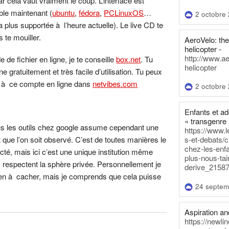
car cela vaut vraiment le coup. L’interface est
le maintenant (
ubuntu
,
fédora
,
PCLinuxOS
…
2 octobre
 plus supportée à l’heure actuelle). Le live CD te
 te mouiller.
AeroVelo: t
helicopter -
http://www.a
 de fichier en ligne, je te conseille
box.net
. Tu
helicopter
e gratuitement et très facile d’utilisation. Tu peux
e à ce compte en ligne dans
netvibes.com
2 octobre
Enfants et a
« transgenre 
ous les outils chez google assume cependant une
https://www.l
 que l’on soit observé. C’est de toutes manières le
s-et-debats/
chez-les-enf
cté, mais ici c’est une unique institution même
plus-nous-tai
’ils respectent la sphère privée. Personnellement je
derive_21587
 rien à cacher, mais je comprends que cela puisse
24 septem
Aspiration and
https://newli