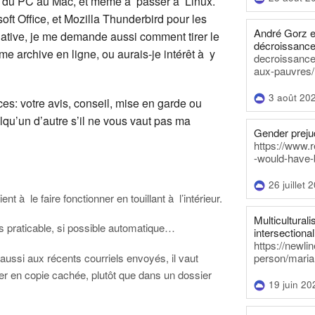
t du PC au Mac, et même à passer à Linux.
oft Office, et Mozilla Thunderbird pour les
André Gorz e
native, je me demande aussi comment tirer le
décroissance
 archive en ligne, ou aurais-je intérêt à y
decroissance-
aux-pauvres/
3 août 20
es: votre avis, conseil, mise en garde ou
lqu’un d’autre s’il ne vous vaut pas ma
Gender prejud
https://www.r
-would-have-
26 juillet 
 à le faire fonctionner en touillant à l’intérieur.
Multiculturalis
us praticable, si possible automatique…
intersectionali
https://newli
person/maria
ussi aux récents courriels envoyés, il vaut
er en copie cachée, plutôt que dans un dossier
19 juin 20