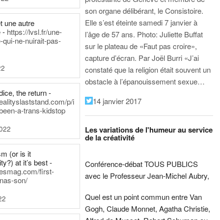
son organe délibérant, le Consistoire.
Elle s’est éteinte samedi 7 janvier à
t une autre
 -
https://lvsl.fr/une-
l’âge de 57 ans.
Photo: Juliette Buffat
qui-ne-nuirait-pas-
sur le plateau de «Faut pas croire»,
capture d’écran.
Par Joël Burri
«J’ai
22
constaté que la religion était souvent un
obstacle à l’épanouissement sexue…
ice, the return -
14 janvier 2017
ealityslaststand.com/p/i
been-a-trans-kidstop
2022
Les variations de l'humeur au service
de la créativité
m (or is it
ty?) at it’s best -
Conférence-débat TOUS PUBLICS
nesmag.com/first-
avec le Professeur Jean-Michel Aubry,
nas-son/
Quel est un point commun entre Van
22
Gogh, Claude Monnet, Agatha Christie,