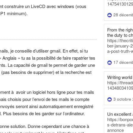
14754130129
t construire un LiveCD avec windows (vous
SP1 minimum).
28 décem
From the righ
the duty to c
https://thecr
ber-january-2
ls, je conseille d’utiliser gmail. En effet, si tu
a-post-truth-
« Anglais » tu as la possibilité de faire rapatrier tes
17 décem
nts. La capacité de gmail te permet de garder une
e (pas besoins de supprimer) et la recherche est
Writing world 
https://threa
14348034109
lement à avoir un logiciel hors ligne pour tes mails
mais choisis pour l’envoi de tes mails le compte
3 octobre
envoyés seront ainsi automatiquement enregistré
l. Plus besoins de les garder sur l’ordinateur.
Un excellent a
https://bonpo
s-detrans-ale
 bonne solution. Donne cependant une chance à
annonce