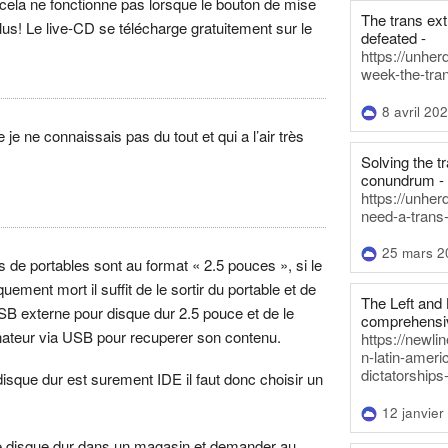
r cela ne fonctionne pas lorsque le bouton de mise
The trans ex
us! Le live-CD se télécharge gratuitement sur le
defeated -
https://unher
week-the-tra
8 avril 20
je ne connaissais pas du tout et qui a l’air très
Solving the tr
conundrum -
https://unhe
need-a-trans
25 mars 2
s de portables sont au format « 2.5 pouces », si le
uement mort il suffit de le sortir du portable et de
The Left and 
USB externe pour disque dur 2.5 pouce et de le
comprehensiv
inateur via USB pour recuperer son contenu.
https://newl
n-latin-americ
dictatorships
disque dur est surement IDE il faut donc choisir un
12 janvier
le disque dur dans un magasin et demander au