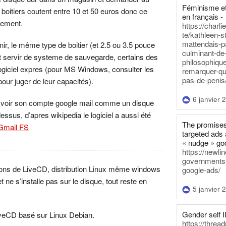
Féminisme et
 boitiers coutent entre 10 et 50 euros donc ce
en français -
sement.
https://charl
te/kathleen-s
mattendais-p
ir, le même type de boitier (et 2.5 ou 3.5 pouce
culminant-de
t servir de systeme de sauvegarde, certains des
philosophique
logiciel expres (pour MS Windows, consulter les
remarquer-qu
pas-de-penis
pour juger de leur capacités).
6 janvier 
voir son compte google mail comme un disque
dessus, d’apres wikipedia le logiciel a aussi été
The promises
Gmail FS
targeted ads 
« nudge » go
https://newl
governments-t
rsions de LiveCD, distribution Linux même windows
google-ads/
 ne s’installe pas sur le disque, tout reste en
5 janvier 
Gender self I
iveCD basé sur Linux Debian.
https://threa