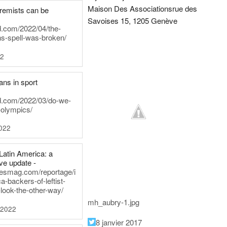
Maison Des Associations
rue des
tremists can be
Savoises 15, 1205 Genève
d.com/2022/04/the-
ns-spell-was-broken/
22
ans in sport
rd.com/2022/03/do-we-
-olympics/
022
Latin America: a
e update -
inesmag.com/reportage/i
a-backers-of-leftist-
-look-the-other-way/
mh_aubry-1.jpg
 2022
8 janvier 2017