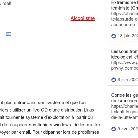
Extrémisme t
 mal!
féministe (Ch
https://charl
Alcoolisme
»
te/labsurde-c
accusee-de-t
18 juin 20
Lessons from 
ideological lef
https://www.
p/why-democra
8 juin 202
Contre les g
racisme bien
eut plus entrer dans son système et que l’on
https://charl
ers : utiliser un live-CD d’une distribution Linux
te/lanti-tsig
it tourner le système d’exploitation à partir du
de-la-lutte-an
t de récupérer ses fichiers windows, de les mettre
9 avril 20
voyer par email. Pour dépanner lors de problèmes