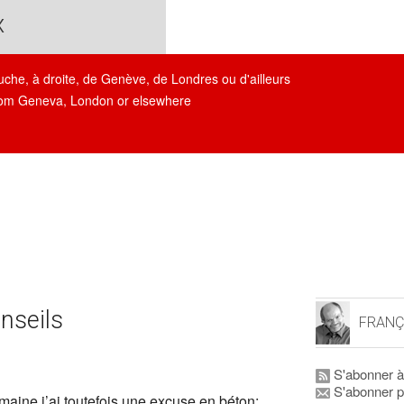
x
auche, à droite, de Genève, de Londres ou d'ailleurs
, from Geneva, London or elsewhere
nseils
FRANÇ
S'abonner à
S'abonner p
maine j’ai toutefois une excuse en béton: