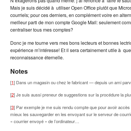
N’exagérons pas quand même: j’ai renoncé à faire le sau
Mais je suis décidé à utiliser Open Office plutôt que Micros
courriels; pour ces derniers, en complément voire en alter
meilleur parti de mon compte Google Mail: seulement comme
centraliser tous mes comptes?
Donc je me tourne vers mes bons lecteurs et bonnes lectric
expérience m’intéresse! Et il sera certainement utile à que
reconnaissance éternelle.
Notes
[
1
] Dans un magasin ou chez le fabricant — depuis un ami parvient
[
2
] Je suis aussi preneur de suggestions sur la procédure la pl
[
3
] Par exemple je me suis rendu compte que pour avoir accès a
mieux les sauvegarder en les envoyant sur le serveur de courri
« courrier envoyé » de l’ordinateur…