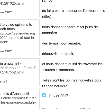
l’amour,
45281025.html
de faire battre le coeur de l’univers (et le
bre 2021
nôtre) ;
t to voice opinions to
nous donnant encore et toujours de
heck facts -
connaître
itic.co.uk/issues/decem
022/matters-of-fact-in-
world/
des temps pour renaître,
bre 2021
découvrir, se réjouir,
in a nutshell -
et nous donnant aussi de traverser les
dreaderapp.com/thread/
« autres » moments.
02167552.html
Telles sont les bonnes nouvelles pour
 2021
l’année nouvelle.
rticle d’Anna Lietti -
1 janvier 2017
urlatete.com/actuel/tran
rtes-pour-un-scandale-