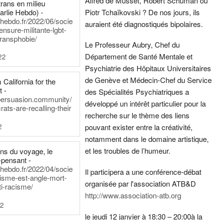
Alfred de Musset, Robert Schuman ou
rans en milieu
arlie Hebdo) -
Piotr Tchaïkovski ? De nos jours, ils
iehebdo.fr/2022/06/socie
auraient été diagnostiqués bipolaires.
ensure-militante-lgbt-
ransphobie/
Le Professeur Aubry, Chef du
Département de Santé Mentale et
22
Psychiatrie des Hôpitaux Universitaires
de Genève et Médecin-Chef du Service
California for the
t -
des Spécialités Psychiatriques a
persuasion.community/
développé un intérêt particulier pour la
ts-are-recalling-their
recherche sur le thème des liens
2
pouvant exister entre la créativité,
notamment dans le domaine artistique,
et les troubles de l’humeur.
ens du voyage, le
-pensant -
iehebdo.fr/2022/04/socie
Il participera a une conférence-débat
anisme-est-angle-mort-
organisée par l'association ATB&D
ti-racisme/
http://www.association-atb.org
22
le jeudi 12 janvier à 18:30 – 20:00
à la