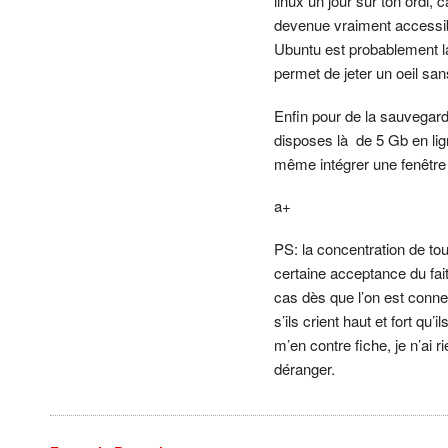
linux un jour sur ton ordi, 
devenue vraiment accessib
Ubuntu est probablement la
permet de jeter un oeil sans
Enfin pour de la sauvegarde
disposes là de 5 Gb en lign
même intégrer une fenêtr
a+
PS: la concentration de t
certaine acceptance du fait
cas dès que l’on est conne
s’ils crient haut et fort qu
m’en contre fiche, je n’ai
déranger.