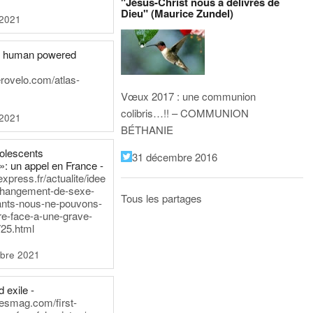
"Jésus-Christ nous a délivrés de
Dieu" (Maurice Zundel)
 2021
he human powered
erovelo.com/atlas-
Vœux 2017 : une communion
colibris…!! – COMMUNION
 2021
BÉTHANIE
dolescents
31 décembre 2016
»: un appel en France -
express.fr/actualite/idee
changement-de-sexe-
Tous les partages
ants-nous-ne-pouvons-
re-face-a-une-grave-
25.html
bre 2021
 exile -
nesmag.com/first-