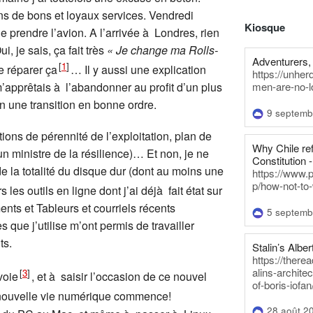
ns de bons et loyaux services. Vendredi
Kiosque
 prendre l’avion. A l’arrivée à Londres, rien
, je sais, ça fait très
« Je change ma Rolls-
Adventurers, 
[
1
]
e réparer ça
… Il y aussi une explication
https://unhe
’apprêtais à l’abandonner au profit d’un plus
men-are-no-l
n une transition en bonne ordre.
9 septemb
ns de pérennité de l’exploitation, plan de
Why Chile re
n ministre de la résilience)… Et non, je ne
Constitution -
e la totalité du disque dur (dont au moins une
https://www.
p/how-not-to-
rs les outils en ligne dont j’ai déjà fait état sur
ents et Tableurs et courriels récents
5 septemb
que j’utilise m’ont permis de travailler
ts.
Stalin’s Alber
https://there
alins-architec
[
3
]
voie
, et à saisir l’occasion de ce nouvel
of-boris-iofan
 nouvelle vie numérique commence!
28 août 2