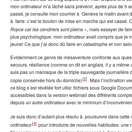
mon ordinateur m’a lâché sans prévenir, après plus de 5 a
passé, je consulte mon courrier à Genève le matin avant de
à faire: c’est le bouton de mise en marche qui est cassé. Oui
Royce car les cendriers sont pleins »
, mais essayer de fair
plus psychologique: mon ordinateur avait compris que je m
jeune! Ce que j’ai donc dû faire en catastrophe et non selo
Evidemment ce genre de mésaventure confronte aux questio
secours, résilience (comme on dit en anglais, il y a même u
suis pas un maniaque de la triple sauvegarde journalière d
[
2
]
copie conservée hors du domicile)
. Mais l’inclination ve
ce blog s’est révélée fort utile: fichiers sous Google Docum
accessibles dans la version webmail des différents comptes 
depuis un autre ordinateur avec le minimum d’inconvénien
Je suis donc d’autant plus résolu à poursuivre dans cette 
[
4
]
ordinateur
pour introduire de nouvelles habitudes: une