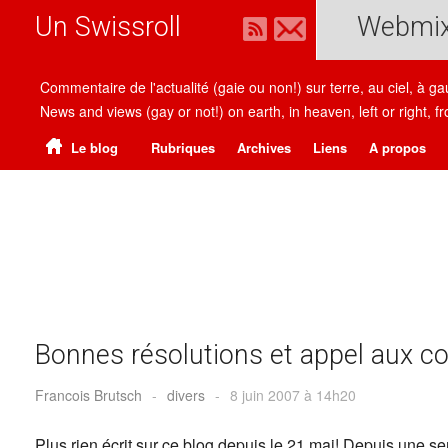
Un Swissroll
Webmi
Commentaire de l'actualité (gaie ou non!) sur terre, au ciel, à g
News and views (gay or not!) on earth, in heaven, left or right
Le blog
Rubriques
Archives
Liens
A propos
Bonnes résolutions et appel aux co
Francois Brutsch
-
divers
-
8 juin 2007 à 14h20
Plus rien écrit sur ce blog depuis le 21 mai! Depuis une se