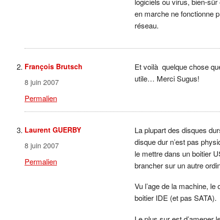
logiciels ou virus, bien-sû
en marche ne fonctionne pl
réseau.
François Brutsch
Et voilà quelque chose que 
utile… Merci Sugus!
8 juin 2007
Permalien
Laurent GUERBY
La plupart des disques dur
disque dur n’est pas physiq
8 juin 2007
le mettre dans un boitier 
Permalien
brancher sur un autre ord
Vu l’age de la machine, le 
boitier IDE (et pas SATA).
Le plus sur est d’amener 