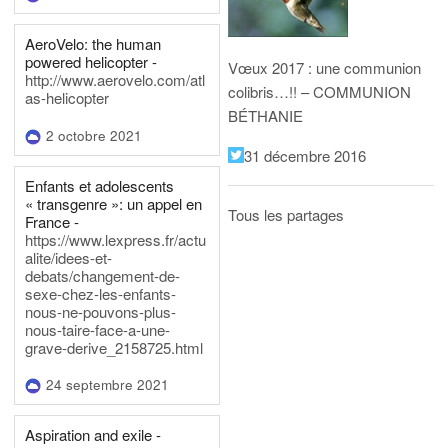
AeroVelo: the human
powered helicopter -
Vœux 2017 : une communion
http://www.aerovelo.com/atl
colibris…!! – COMMUNION
as-helicopter
BÉTHANIE
2 octobre 2021
31 décembre 2016
Enfants et adolescents
« transgenre »: un appel en
Tous les partages
France -
https://www.lexpress.fr/actu
alite/idees-et-
debats/changement-de-
sexe-chez-les-enfants-
nous-ne-pouvons-plus-
nous-taire-face-a-une-
grave-derive_2158725.html
24 septembre 2021
Aspiration and exile -