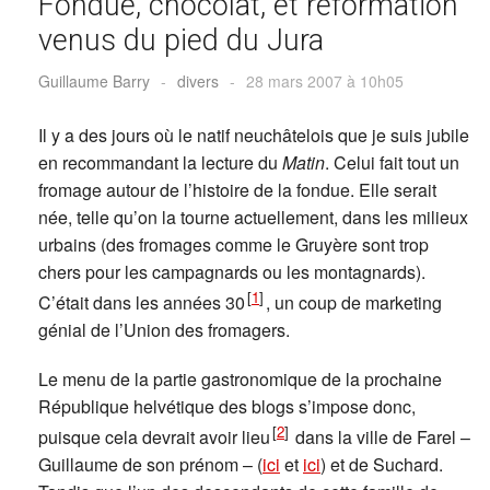
Fondue, chocolat, et réformation
venus du pied du Jura
Guillaume Barry
-
divers
-
28 mars 2007 à 10h05
Il y a des jours où le natif neuchâtelois que je suis jubile
en recommandant la lecture du
Matin
. Celui fait tout un
fromage autour de l’histoire de la fondue. Elle serait
née, telle qu’on la tourne actuellement, dans les milieux
urbains (des fromages comme le Gruyère sont trop
chers pour les campagnards ou les montagnards).
[
1
]
C’était dans les années 30
, un coup de marketing
génial de l’Union des fromagers.
Le menu de la partie gastronomique de la prochaine
République helvétique des blogs s’impose donc,
[
2
]
puisque cela devrait avoir lieu
dans la ville de Farel –
Guillaume de son prénom – (
ici
et
ici
) et de Suchard.