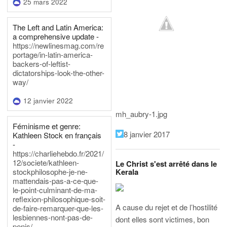
25 mars 2022
The Left and Latin America:
a comprehensive update -
https://newlinesmag.com/re
portage/in-latin-america-
backers-of-leftist-
dictatorships-look-the-other-
way/
12 janvier 2022
mh_aubry-1.jpg
Féminisme et genre:
8 janvier 2017
Kathleen Stock en français
-
https://charliehebdo.fr/2021/
12/societe/kathleen-
Le Christ s'est arrêté dans le
Kerala
stockphilosophe-je-ne-
mattendais-pas-a-ce-que-
le-point-culminant-de-ma-
reflexion-philosophique-soit-
A cause du rejet et de l’hostilité
de-faire-remarquer-que-les-
lesbiennes-nont-pas-de-
dont elles sont victimes, bon
penis/