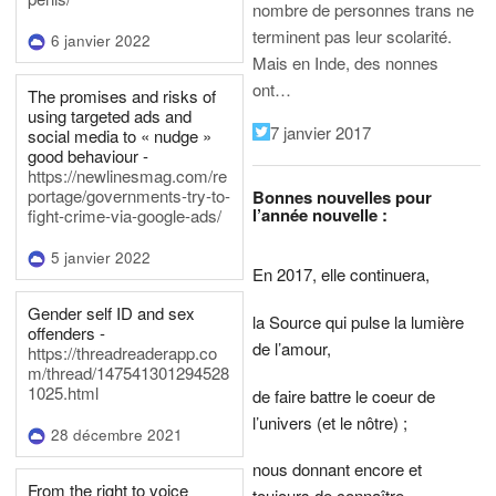
nombre de personnes trans ne
terminent pas leur scolarité.
6 janvier 2022
Mais en Inde, des nonnes
ont…
The promises and risks of
using targeted ads and
7 janvier 2017
social media to « nudge »
good behaviour -
https://newlinesmag.com/re
portage/governments-try-to-
Bonnes nouvelles pour
l’année nouvelle :
fight-crime-via-google-ads/
5 janvier 2022
En 2017, elle continuera,
Gender self ID and sex
la Source qui pulse la lumière
offenders -
de l’amour,
https://threadreaderapp.co
m/thread/147541301294528
1025.html
de faire battre le coeur de
l’univers (et le nôtre) ;
28 décembre 2021
nous donnant encore et
From the right to voice
toujours de connaître