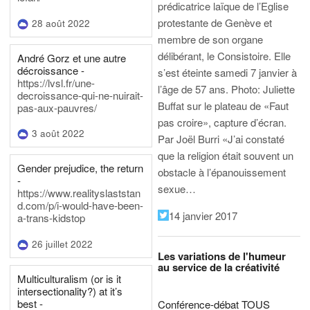
prédicatrice laïque de l’Eglise
protestante de Genève et
28 août 2022
membre de son organe
délibérant, le Consistoire. Elle
André Gorz et une autre
décroissance -
s’est éteinte samedi 7 janvier à
https://lvsl.fr/une-
l’âge de 57 ans.
Photo: Juliette
decroissance-qui-ne-nuirait-
Buffat sur le plateau de «Faut
pas-aux-pauvres/
pas croire», capture d’écran.
3 août 2022
Par Joël Burri
«J’ai constaté
que la religion était souvent un
Gender prejudice, the return
obstacle à l’épanouissement
-
sexue…
https://www.realityslaststan
d.com/p/i-would-have-been-
14 janvier 2017
a-trans-kidstop
26 juillet 2022
Les variations de l'humeur
au service de la créativité
Multiculturalism (or is it
intersectionality?) at it’s
best -
Conférence-débat TOUS