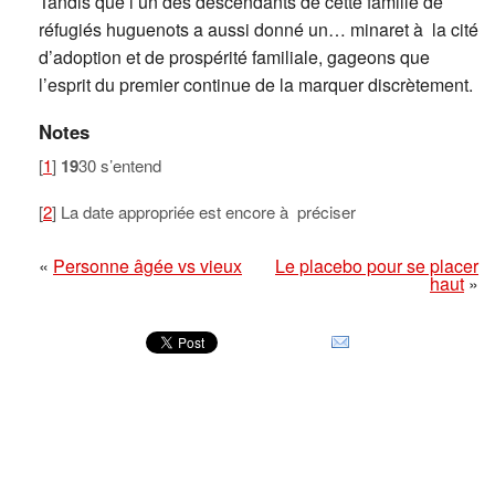
Tandis que l’un des descendants de cette famille de
réfugiés huguenots a aussi donné un… minaret à la cité
d’adoption et de prospérité familiale, gageons que
l’esprit du premier continue de la marquer discrètement.
Notes
[
1
]
19
30 s’entend
[
2
] La date appropriée est encore à préciser
«
Personne âgée vs vieux
Le placebo pour se placer
haut
»