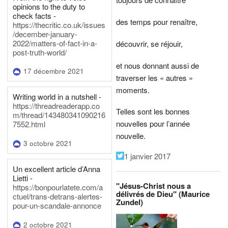
opinions to the duty to
check facts -
des temps pour renaître,
https://thecritic.co.uk/issues
/december-january-
2022/matters-of-fact-in-a-
découvrir, se réjouir,
post-truth-world/
et nous donnant aussi de
17 décembre 2021
traverser les « autres »
moments.
Writing world in a nutshell -
https://threadreaderapp.co
Telles sont les bonnes
m/thread/143480341090216
nouvelles pour l’année
7552.html
nouvelle.
3 octobre 2021
1 janvier 2017
Un excellent article d’Anna
Lietti -
"Jésus-Christ nous a
https://bonpourlatete.com/a
délivrés de Dieu" (Maurice
ctuel/trans-detrans-alertes-
Zundel)
pour-un-scandale-annonce
2 octobre 2021