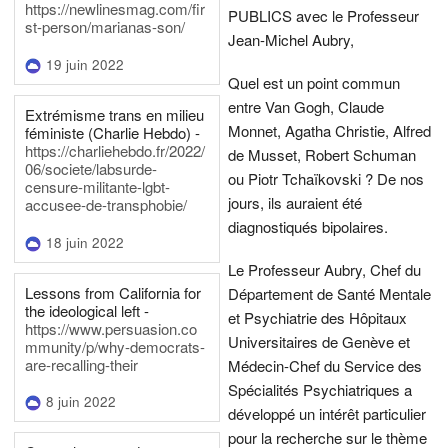
https://newlinesmag.com/fir
PUBLICS avec le Professeur
st-person/marianas-son/
Jean-Michel Aubry,
19 juin 2022
Quel est un point commun
entre Van Gogh, Claude
Extrémisme trans en milieu
Monnet, Agatha Christie, Alfred
féministe (Charlie Hebdo) -
https://charliehebdo.fr/2022/
de Musset, Robert Schuman
06/societe/labsurde-
ou Piotr Tchaïkovski ? De nos
censure-militante-lgbt-
jours, ils auraient été
accusee-de-transphobie/
diagnostiqués bipolaires.
18 juin 2022
Le Professeur Aubry, Chef du
Lessons from California for
Département de Santé Mentale
the ideological left -
et Psychiatrie des Hôpitaux
https://www.persuasion.co
Universitaires de Genève et
mmunity/p/why-democrats-
are-recalling-their
Médecin-Chef du Service des
Spécialités Psychiatriques a
8 juin 2022
développé un intérêt particulier
pour la recherche sur le thème