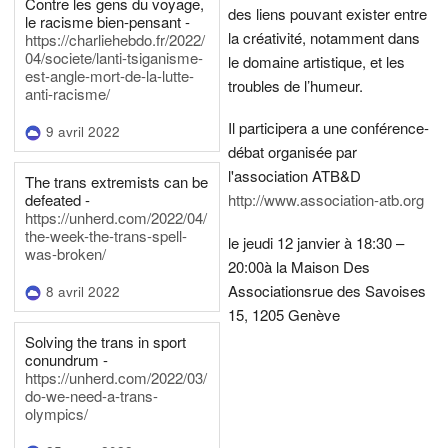
Contre les gens du voyage,
des liens pouvant exister entre
le racisme bien-pensant -
la créativité, notamment dans
https://charliehebdo.fr/2022/
04/societe/lanti-tsiganisme-
le domaine artistique, et les
est-angle-mort-de-la-lutte-
troubles de l’humeur.
anti-racisme/
Il participera a une conférence-
9 avril 2022
débat organisée par
l'association ATB&D
The trans extremists can be
defeated -
http://www.association-atb.org
https://unherd.com/2022/04/
the-week-the-trans-spell-
le jeudi 12 janvier à 18:30 –
was-broken/
20:00
à la Maison Des
Associations
rue des Savoises
8 avril 2022
15, 1205 Genève
Solving the trans in sport
conundrum -
https://unherd.com/2022/03/
do-we-need-a-trans-
olympics/