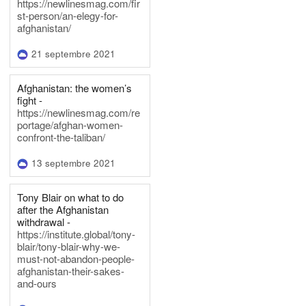
https://newlinesmag.com/fir
st-person/an-elegy-for-
afghanistan/
21 septembre 2021
Afghanistan: the women’s
fight -
https://newlinesmag.com/re
portage/afghan-women-
confront-the-taliban/
13 septembre 2021
Tony Blair on what to do
after the Afghanistan
withdrawal -
https://institute.global/tony-
blair/tony-blair-why-we-
must-not-abandon-people-
afghanistan-their-sakes-
and-ours