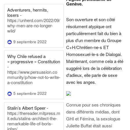
Genève.
Adventurers, hermits,
losers -
Son ouverture et son côté
https://unherd.com/2022/09/
why-men-are-no-longer-
résolument atypique ont
wild/
particulièrement fait du bien à
plus d'un membre du Groupe
9 septembre 2022
C+H/Chrétien-ne-s ET
Homosexuel-le-s de Dialogai.
Why Chile refused a
Maintenant, comme cela a été
« progressive » Constitution
-
suggéré lors de la célébration
https://www.persuasion.co
d'adieux, elle parle de sexe
mmunity/p/how-not-to-write-
avec les anges.
a-constitution
5 septembre 2022
Connue pour ses chroniques
Stalin’s Albert Speer -
dans différents médias, dont
https://thereader.mitpress.m
it.edu/stalins-architect-the-
GHI et Fémina, la sexologue
remarkable-life-of-boris-
Juliette Buffat était aussi
iofan/