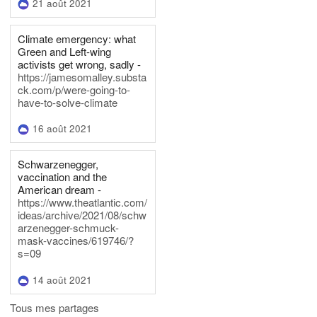
21 août 2021
Climate emergency: what
Green and Left-wing
activists get wrong, sadly -
https://jamesomalley.substa
ck.com/p/were-going-to-
have-to-solve-climate
16 août 2021
Schwarzenegger,
vaccination and the
American dream -
https://www.theatlantic.com/
ideas/archive/2021/08/schw
arzenegger-schmuck-
mask-vaccines/619746/?
s=09
14 août 2021
Tous mes partages