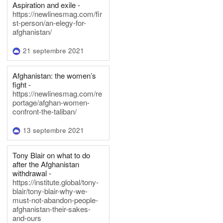
Aspiration and exile -
https://newlinesmag.com/fir
st-person/an-elegy-for-
afghanistan/
21 septembre 2021
Afghanistan: the women’s
fight -
https://newlinesmag.com/re
portage/afghan-women-
confront-the-taliban/
13 septembre 2021
Tony Blair on what to do
after the Afghanistan
withdrawal -
https://institute.global/tony-
blair/tony-blair-why-we-
must-not-abandon-people-
afghanistan-their-sakes-
and-ours