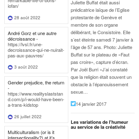
remarkable-life-of-boris-
Juliette Buffat était aussi
iofan/
prédicatrice laïque de l’Eglise
protestante de Genève et
28 août 2022
membre de son organe
délibérant, le Consistoire. Elle
André Gorz et une autre
décroissance -
s’est éteinte samedi 7 janvier à
https://lvsl.fr/une-
l’âge de 57 ans.
Photo: Juliette
decroissance-qui-ne-nuirait-
Buffat sur le plateau de «Faut
pas-aux-pauvres/
pas croire», capture d’écran.
3 août 2022
Par Joël Burri
«J’ai constaté
que la religion était souvent un
Gender prejudice, the return
obstacle à l’épanouissement
-
sexue…
https://www.realityslaststan
d.com/p/i-would-have-been-
14 janvier 2017
a-trans-kidstop
26 juillet 2022
Les variations de l'humeur
au service de la créativité
Multiculturalism (or is it
intersectionality?) at it’s