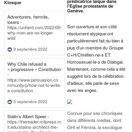
prédicatrice laïque dans
Kiosque
l'Eglise protestante de
Genève.
Adventurers, hermits,
losers -
Son ouverture et son côté
https://unherd.com/2022/09/
why-men-are-no-longer-
résolument atypique ont
wild/
particulièrement fait du bien à
plus d'un membre du Groupe
9 septembre 2022
C+H/Chrétien-ne-s ET
Homosexuel-le-s de Dialogai.
Why Chile refused a
Maintenant, comme cela a été
« progressive » Constitution
-
suggéré lors de la célébration
https://www.persuasion.co
d'adieux, elle parle de sexe
mmunity/p/how-not-to-write-
avec les anges.
a-constitution
5 septembre 2022
Connue pour ses chroniques
Stalin’s Albert Speer -
dans différents médias, dont
https://thereader.mitpress.m
it.edu/stalins-architect-the-
GHI et Fémina, la sexologue