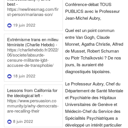
best -
Conférence-débat TOUS
https://newlinesmag.com/fir
PUBLICS avec le Professeur
st-person/marianas-son/
Jean-Michel Aubry,
19 juin 2022
Quel est un point commun
entre Van Gogh, Claude
Extrémisme trans en milieu
Monnet, Agatha Christie, Alfred
féministe (Charlie Hebdo) -
https://charliehebdo.fr/2022/
de Musset, Robert Schuman
06/societe/labsurde-
ou Piotr Tchaïkovski ? De nos
censure-militante-lgbt-
jours, ils auraient été
accusee-de-transphobie/
diagnostiqués bipolaires.
18 juin 2022
Le Professeur Aubry, Chef du
Lessons from California for
Département de Santé Mentale
the ideological left -
et Psychiatrie des Hôpitaux
https://www.persuasion.co
Universitaires de Genève et
mmunity/p/why-democrats-
are-recalling-their
Médecin-Chef du Service des
Spécialités Psychiatriques a
8 juin 2022
développé un intérêt particulier