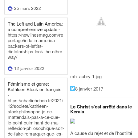
25 mars 2022
The Left and Latin America:
a comprehensive update -
https://newlinesmag.com/re
portage/in-latin-america-
backers-of-leftist-
dictatorships-look-the-other-
way/
12 janvier 2022
mh_aubry-1.jpg
Féminisme et genre:
8 janvier 2017
Kathleen Stock en français
-
https://charliehebdo.fr/2021/
12/societe/kathleen-
Le Christ s'est arrêté dans le
Kerala
stockphilosophe-je-ne-
mattendais-pas-a-ce-que-
le-point-culminant-de-ma-
reflexion-philosophique-soit-
A cause du rejet et de l’hostilité
de-faire-remarquer-que-les-