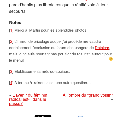
pare d’habits plus libertaires que la réalité vole à leur
secours!
Notes
[
1
] Merci à Martin pour les splendides photos.
[
2
] L’immonde bricolage auquel j’ai procédé me vaudra
certainement l’exclusion du forum des usagers de
Dotclear
,
mais je ne suis pourtant pas peu fier du résultat, surtout pour
le menu!
[
3
] Etablissements médico-sociaux.
[
4
] A tort ou à raison, c’est une autre question…
«
L’avenir du féminin
A l’ombre du "grand voisin"
radical est-il dans le
»
passé?