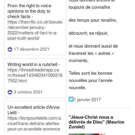
From the right to voice
toujours de connaître
opinions to the duty to
check facts -
des temps pour renaître,
https://thecritic.co.uk/issues
/december-january-
2022/matters-of-fact-in-a-
découvrir, se réjouir,
post-truth-world/
et nous donnant aussi de
17 décembre 2021
traverser les « autres »
moments.
Writing world in a nutshell -
https://threadreaderapp.co
Telles sont les bonnes
m/thread/143480341090216
nouvelles pour l’année
7552.html
nouvelle.
3 octobre 2021
1 janvier 2017
Un excellent article d’Anna
Lietti -
"Jésus-Christ nous a
https://bonpourlatete.com/a
délivrés de Dieu" (Maurice
ctuel/trans-detrans-alertes-
Zundel)
pour-un-scandale-annonce