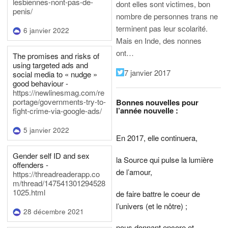
lesbiennes-nont-pas-de-
dont elles sont victimes, bon
penis/
nombre de personnes trans ne
terminent pas leur scolarité.
6 janvier 2022
Mais en Inde, des nonnes
ont…
The promises and risks of
using targeted ads and
7 janvier 2017
social media to « nudge »
good behaviour -
https://newlinesmag.com/re
portage/governments-try-to-
Bonnes nouvelles pour
l’année nouvelle :
fight-crime-via-google-ads/
5 janvier 2022
En 2017, elle continuera,
Gender self ID and sex
la Source qui pulse la lumière
offenders -
de l’amour,
https://threadreaderapp.co
m/thread/147541301294528
1025.html
de faire battre le coeur de
l’univers (et le nôtre) ;
28 décembre 2021
nous donnant encore et