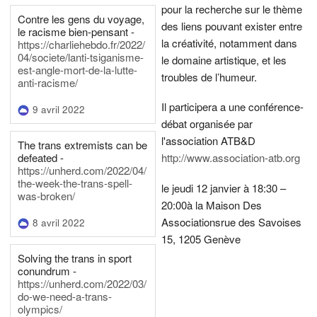
pour la recherche sur le thème
Contre les gens du voyage,
des liens pouvant exister entre
le racisme bien-pensant -
la créativité, notamment dans
https://charliehebdo.fr/2022/
04/societe/lanti-tsiganisme-
le domaine artistique, et les
est-angle-mort-de-la-lutte-
troubles de l’humeur.
anti-racisme/
Il participera a une conférence-
9 avril 2022
débat organisée par
l'association ATB&D
The trans extremists can be
defeated -
http://www.association-atb.org
https://unherd.com/2022/04/
the-week-the-trans-spell-
le jeudi 12 janvier à 18:30 –
was-broken/
20:00
à la Maison Des
Associations
rue des Savoises
8 avril 2022
15, 1205 Genève
Solving the trans in sport
conundrum -
https://unherd.com/2022/03/
do-we-need-a-trans-
olympics/