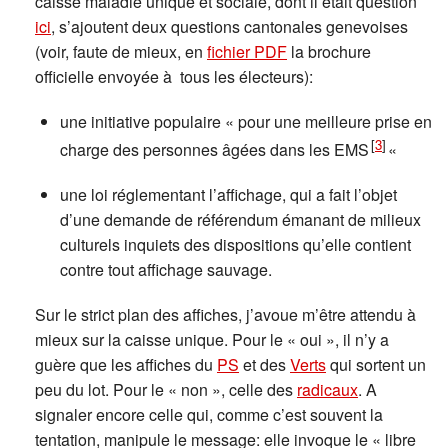
caisse maladie unique et sociale, dont il était question
ici
, s’ajoutent deux questions cantonales genevoises
(voir, faute de mieux, en
fichier PDF
la brochure
officielle envoyée à tous les électeurs):
une initiative populaire « pour une meilleure prise en
[
3
]
charge des personnes âgées dans les EMS
«
une loi réglementant l’affichage, qui a fait l’objet
d’une demande de référendum émanant de milieux
culturels inquiets des dispositions qu’elle contient
contre tout affichage sauvage.
Sur le strict plan des affiches, j’avoue m’être attendu à
mieux sur la caisse unique. Pour le « oui », il n’y a
guère que les affiches du
PS
et des
Verts
qui sortent un
peu du lot. Pour le « non », celle des
radicaux
. A
signaler encore celle qui, comme c’est souvent la
tentation, manipule le message: elle invoque le « libre