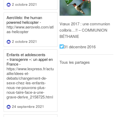
2 octobre 2021
AeroVelo: the human
powered helicopter -
Vœux 2017 : une communion
http://www.aerovelo.com/atl
colibris…!! – COMMUNION
as-helicopter
BÉTHANIE
2 octobre 2021
31 décembre 2016
Enfants et adolescents
« transgenre »: un appel en
Tous les partages
France -
https://www.lexpress.fr/actu
alite/idees-et-
debats/changement-de-
sexe-chez-les-enfants-
nous-ne-pouvons-plus-
nous-taire-face-a-une-
grave-derive_2158725.html
24 septembre 2021