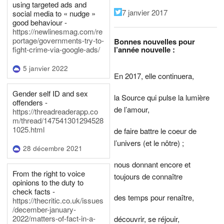
using targeted ads and
7 janvier 2017
social media to « nudge »
good behaviour -
https://newlinesmag.com/re
portage/governments-try-to-
Bonnes nouvelles pour
l’année nouvelle :
fight-crime-via-google-ads/
5 janvier 2022
En 2017, elle continuera,
Gender self ID and sex
la Source qui pulse la lumière
offenders -
de l’amour,
https://threadreaderapp.co
m/thread/147541301294528
1025.html
de faire battre le coeur de
l’univers (et le nôtre) ;
28 décembre 2021
nous donnant encore et
From the right to voice
toujours de connaître
opinions to the duty to
check facts -
des temps pour renaître,
https://thecritic.co.uk/issues
/december-january-
2022/matters-of-fact-in-a-
découvrir, se réjouir,