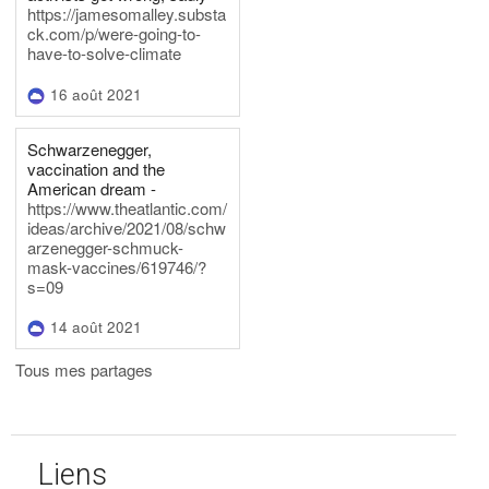
https://jamesomalley.substa
ck.com/p/were-going-to-
have-to-solve-climate
16 août 2021
Schwarzenegger,
vaccination and the
American dream -
https://www.theatlantic.com/
ideas/archive/2021/08/schw
arzenegger-schmuck-
mask-vaccines/619746/?
s=09
14 août 2021
Tous mes partages
Liens