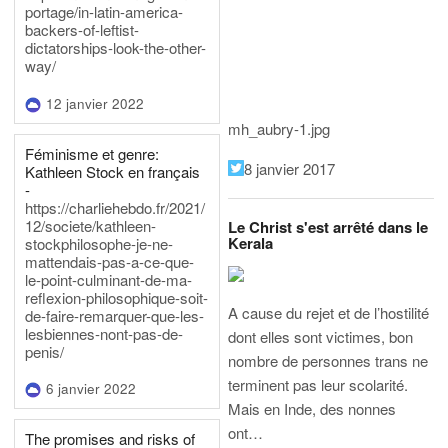
portage/in-latin-america-
backers-of-leftist-
dictatorships-look-the-other-
way/
12 janvier 2022
mh_aubry-1.jpg
Féminisme et genre:
8 janvier 2017
Kathleen Stock en français
-
https://charliehebdo.fr/2021/
12/societe/kathleen-
Le Christ s'est arrêté dans le
Kerala
stockphilosophe-je-ne-
mattendais-pas-a-ce-que-
le-point-culminant-de-ma-
reflexion-philosophique-soit-
A cause du rejet et de l’hostilité
de-faire-remarquer-que-les-
lesbiennes-nont-pas-de-
dont elles sont victimes, bon
penis/
nombre de personnes trans ne
terminent pas leur scolarité.
6 janvier 2022
Mais en Inde, des nonnes
ont…
The promises and risks of