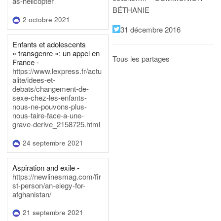
as-helicopter
BÉTHANIE
2 octobre 2021
31 décembre 2016
Enfants et adolescents
« transgenre »: un appel en
Tous les partages
France -
https://www.lexpress.fr/actu
alite/idees-et-
debats/changement-de-
sexe-chez-les-enfants-
nous-ne-pouvons-plus-
nous-taire-face-a-une-
grave-derive_2158725.html
24 septembre 2021
Aspiration and exile -
https://newlinesmag.com/fir
st-person/an-elegy-for-
afghanistan/
21 septembre 2021