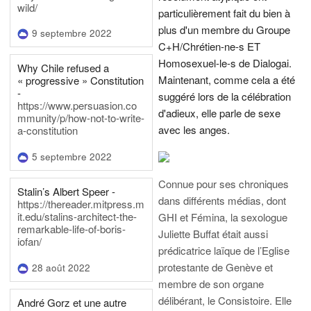
wild/
particulièrement fait du bien à
plus d'un membre du Groupe
9 septembre 2022
C+H/Chrétien-ne-s ET
Homosexuel-le-s de Dialogai.
Why Chile refused a
Maintenant, comme cela a été
« progressive » Constitution
-
suggéré lors de la célébration
https://www.persuasion.co
d'adieux, elle parle de sexe
mmunity/p/how-not-to-write-
avec les anges.
a-constitution
5 septembre 2022
Connue pour ses chroniques
Stalin’s Albert Speer -
dans différents médias, dont
https://thereader.mitpress.m
it.edu/stalins-architect-the-
GHI et Fémina, la sexologue
remarkable-life-of-boris-
Juliette Buffat était aussi
iofan/
prédicatrice laïque de l’Eglise
protestante de Genève et
28 août 2022
membre de son organe
délibérant, le Consistoire. Elle
André Gorz et une autre