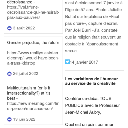
décroissance -
s’est éteinte samedi 7 janvier à
https://lvsl.fr/une-
l’âge de 57 ans.
Photo: Juliette
decroissance-qui-ne-nuirait-
Buffat sur le plateau de «Faut
pas-aux-pauvres/
pas croire», capture d’écran.
3 août 2022
Par Joël Burri
«J’ai constaté
que la religion était souvent un
Gender prejudice, the return
obstacle à l’épanouissement
-
sexue…
https://www.realityslaststan
d.com/p/i-would-have-been-
14 janvier 2017
a-trans-kidstop
26 juillet 2022
Les variations de l'humeur
au service de la créativité
Multiculturalism (or is it
intersectionality?) at it’s
best -
Conférence-débat TOUS
https://newlinesmag.com/fir
PUBLICS avec le Professeur
st-person/marianas-son/
Jean-Michel Aubry,
19 juin 2022
Quel est un point commun