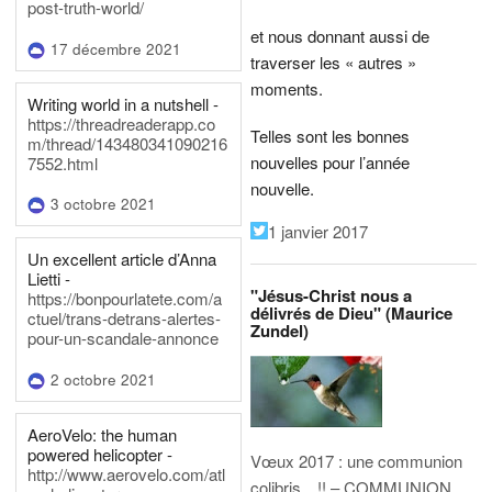
post-truth-world/
et nous donnant aussi de
17 décembre 2021
traverser les « autres »
moments.
Writing world in a nutshell -
https://threadreaderapp.co
Telles sont les bonnes
m/thread/143480341090216
nouvelles pour l’année
7552.html
nouvelle.
3 octobre 2021
1 janvier 2017
Un excellent article d’Anna
Lietti -
"Jésus-Christ nous a
https://bonpourlatete.com/a
délivrés de Dieu" (Maurice
ctuel/trans-detrans-alertes-
Zundel)
pour-un-scandale-annonce
2 octobre 2021
AeroVelo: the human
powered helicopter -
Vœux 2017 : une communion
http://www.aerovelo.com/atl
colibris…!! – COMMUNION