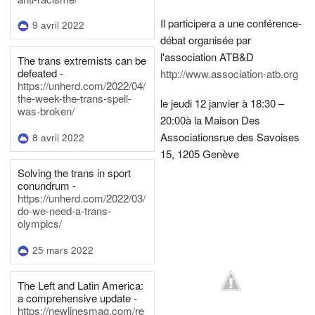
Il participera a une conférence-
9 avril 2022
débat organisée par
l'association ATB&D
The trans extremists can be
defeated -
http://www.association-atb.org
https://unherd.com/2022/04/
the-week-the-trans-spell-
le jeudi 12 janvier à 18:30 –
was-broken/
20:00
à la Maison Des
Associations
rue des Savoises
8 avril 2022
15, 1205 Genève
Solving the trans in sport
conundrum -
https://unherd.com/2022/03/
do-we-need-a-trans-
olympics/
25 mars 2022
The Left and Latin America:
a comprehensive update -
https://newlinesmag.com/re