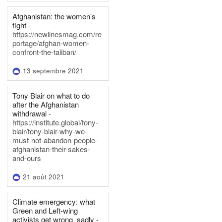
Afghanistan: the women’s
fight -
https://newlinesmag.com/re
portage/afghan-women-
confront-the-taliban/
13 septembre 2021
Tony Blair on what to do
after the Afghanistan
withdrawal -
https://institute.global/tony-
blair/tony-blair-why-we-
must-not-abandon-people-
afghanistan-their-sakes-
and-ours
21 août 2021
Climate emergency: what
Green and Left-wing
activists get wrong, sadly -