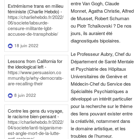
entre Van Gogh, Claude
Extrémisme trans en milieu
Monnet, Agatha Christie, Alfred
féministe (Charlie Hebdo) -
https://charliehebdo.fr/2022/
de Musset, Robert Schuman
06/societe/labsurde-
ou Piotr Tchaïkovski ? De nos
censure-militante-lgbt-
jours, ils auraient été
accusee-de-transphobie/
diagnostiqués bipolaires.
18 juin 2022
Le Professeur Aubry, Chef du
Lessons from California for
Département de Santé Mentale
the ideological left -
et Psychiatrie des Hôpitaux
https://www.persuasion.co
Universitaires de Genève et
mmunity/p/why-democrats-
are-recalling-their
Médecin-Chef du Service des
Spécialités Psychiatriques a
8 juin 2022
développé un intérêt particulier
pour la recherche sur le thème
Contre les gens du voyage,
des liens pouvant exister entre
le racisme bien-pensant -
la créativité, notamment dans
https://charliehebdo.fr/2022/
04/societe/lanti-tsiganisme-
le domaine artistique, et les
est-angle-mort-de-la-lutte-
troubles de l’humeur.
anti-racisme/