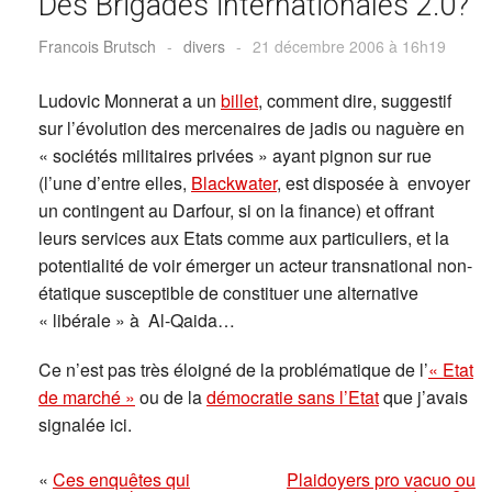
Des Brigades internationales 2.0?
Francois Brutsch
-
divers
-
21 décembre 2006 à 16h19
Ludovic Monnerat a un
billet
, comment dire, suggestif
sur l’évolution des mercenaires de jadis ou naguère en
« sociétés militaires privées » ayant pignon sur rue
(l’une d’entre elles,
Blackwater
, est disposée à envoyer
un contingent au Darfour, si on la finance) et offrant
leurs services aux Etats comme aux particuliers, et la
potentialité de voir émerger un acteur transnational non-
étatique susceptible de constituer une alternative
« libérale » à Al-Qaida…
Ce n’est pas très éloigné de la problématique de l’
« Etat
de marché »
ou de la
démocratie sans l’Etat
que j’avais
signalée ici.
«
Ces enquêtes qui
Plaidoyers pro vacuo ou