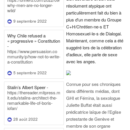
why-men-are-no-longer-
résolument atypique ont
wild/
particulièrement fait du bien à
plus d'un membre du Groupe
9 septembre 2022
C+H/Chrétien-ne-s ET
Homosexuel-le-s de Dialogai.
Why Chile refused a
Maintenant, comme cela a été
« progressive » Constitution
-
suggéré lors de la célébration
https://www.persuasion.co
d'adieux, elle parle de sexe
mmunity/p/how-not-to-write-
avec les anges.
a-constitution
5 septembre 2022
Connue pour ses chroniques
Stalin’s Albert Speer -
dans différents médias, dont
https://thereader.mitpress.m
it.edu/stalins-architect-the-
GHI et Fémina, la sexologue
remarkable-life-of-boris-
Juliette Buffat était aussi
iofan/
prédicatrice laïque de l’Eglise
protestante de Genève et
28 août 2022
membre de son organe