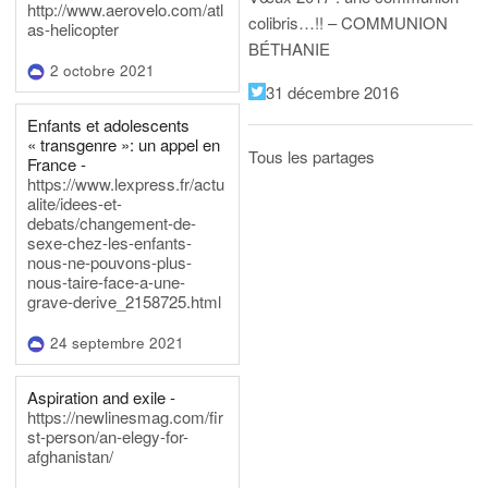
http://www.aerovelo.com/atl
colibris…!! – COMMUNION
as-helicopter
BÉTHANIE
2 octobre 2021
31 décembre 2016
Enfants et adolescents
« transgenre »: un appel en
Tous les partages
France -
https://www.lexpress.fr/actu
alite/idees-et-
debats/changement-de-
sexe-chez-les-enfants-
nous-ne-pouvons-plus-
nous-taire-face-a-une-
grave-derive_2158725.html
24 septembre 2021
Aspiration and exile -
https://newlinesmag.com/fir
st-person/an-elegy-for-
afghanistan/