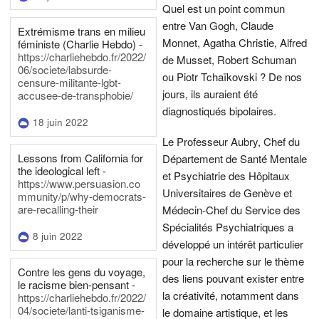
Quel est un point commun
entre Van Gogh, Claude
Extrémisme trans en milieu
Monnet, Agatha Christie, Alfred
féministe (Charlie Hebdo) -
https://charliehebdo.fr/2022/
de Musset, Robert Schuman
06/societe/labsurde-
ou Piotr Tchaïkovski ? De nos
censure-militante-lgbt-
jours, ils auraient été
accusee-de-transphobie/
diagnostiqués bipolaires.
18 juin 2022
Le Professeur Aubry, Chef du
Lessons from California for
Département de Santé Mentale
the ideological left -
et Psychiatrie des Hôpitaux
https://www.persuasion.co
Universitaires de Genève et
mmunity/p/why-democrats-
are-recalling-their
Médecin-Chef du Service des
Spécialités Psychiatriques a
8 juin 2022
développé un intérêt particulier
pour la recherche sur le thème
Contre les gens du voyage,
des liens pouvant exister entre
le racisme bien-pensant -
la créativité, notamment dans
https://charliehebdo.fr/2022/
04/societe/lanti-tsiganisme-
le domaine artistique, et les