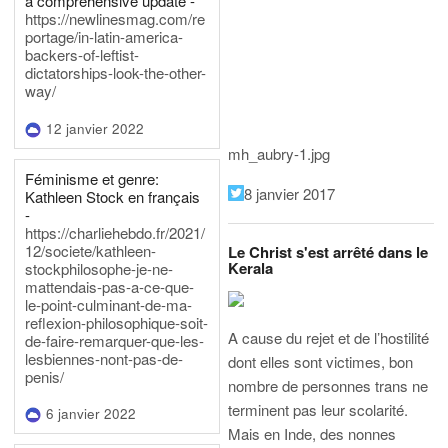
a comprehensive update -
https://newlinesmag.com/re
portage/in-latin-america-
backers-of-leftist-
dictatorships-look-the-other-
way/
12 janvier 2022
mh_aubry-1.jpg
Féminisme et genre:
8 janvier 2017
Kathleen Stock en français
-
https://charliehebdo.fr/2021/
12/societe/kathleen-
Le Christ s'est arrêté dans le
Kerala
stockphilosophe-je-ne-
mattendais-pas-a-ce-que-
le-point-culminant-de-ma-
reflexion-philosophique-soit-
A cause du rejet et de l’hostilité
de-faire-remarquer-que-les-
lesbiennes-nont-pas-de-
dont elles sont victimes, bon
penis/
nombre de personnes trans ne
terminent pas leur scolarité.
6 janvier 2022
Mais en Inde, des nonnes