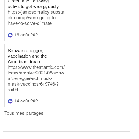
Green and Left-wing
activists get wrong, sadly -
https://jamesomalley.substa
ck.com/p/were-going-to-
have-to-solve-climate
16 août 2021
Schwarzenegger,
vaccination and the
American dream -
https://www.theatlantic.com/
ideas/archive/2021/08/schw
arzenegger-schmuck-
mask-vaccines/619746/?
s=09
14 août 2021
Tous mes partages