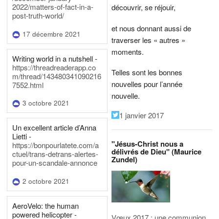
2022/matters-of-fact-in-a-
découvrir, se réjouir,
post-truth-world/
et nous donnant aussi de
17 décembre 2021
traverser les « autres »
moments.
Writing world in a nutshell -
https://threadreaderapp.co
Telles sont les bonnes
m/thread/143480341090216
nouvelles pour l’année
7552.html
nouvelle.
3 octobre 2021
1 janvier 2017
Un excellent article d’Anna
Lietti -
"Jésus-Christ nous a
https://bonpourlatete.com/a
délivrés de Dieu" (Maurice
ctuel/trans-detrans-alertes-
Zundel)
pour-un-scandale-annonce
2 octobre 2021
AeroVelo: the human
powered helicopter -
Vœux 2017 : une communion