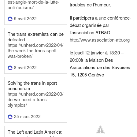
est-angle-mort-de-la-lutte-
troubles de l’humeur.
anti-racisme/
Il participera a une conférence-
9 avril 2022
débat organisée par
l'association ATB&D
The trans extremists can be
defeated -
http://www.association-atb.org
https://unherd.com/2022/04/
the-week-the-trans-spell-
le jeudi 12 janvier à 18:30 –
was-broken/
20:00
à la Maison Des
Associations
rue des Savoises
8 avril 2022
15, 1205 Genève
Solving the trans in sport
conundrum -
https://unherd.com/2022/03/
do-we-need-a-trans-
olympics/
25 mars 2022
The Left and Latin America: