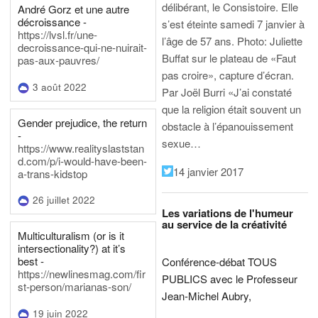
délibérant, le Consistoire. Elle
André Gorz et une autre
décroissance -
s’est éteinte samedi 7 janvier à
https://lvsl.fr/une-
l’âge de 57 ans.
Photo: Juliette
decroissance-qui-ne-nuirait-
Buffat sur le plateau de «Faut
pas-aux-pauvres/
pas croire», capture d’écran.
3 août 2022
Par Joël Burri
«J’ai constaté
que la religion était souvent un
Gender prejudice, the return
obstacle à l’épanouissement
-
sexue…
https://www.realityslaststan
d.com/p/i-would-have-been-
14 janvier 2017
a-trans-kidstop
26 juillet 2022
Les variations de l'humeur
au service de la créativité
Multiculturalism (or is it
intersectionality?) at it’s
best -
Conférence-débat TOUS
https://newlinesmag.com/fir
PUBLICS avec le Professeur
st-person/marianas-son/
Jean-Michel Aubry,
19 juin 2022