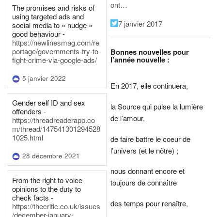
ont…
The promises and risks of
using targeted ads and
7 janvier 2017
social media to « nudge »
good behaviour -
https://newlinesmag.com/re
portage/governments-try-to-
Bonnes nouvelles pour
l’année nouvelle :
fight-crime-via-google-ads/
5 janvier 2022
En 2017, elle continuera,
Gender self ID and sex
la Source qui pulse la lumière
offenders -
de l’amour,
https://threadreaderapp.co
m/thread/147541301294528
1025.html
de faire battre le coeur de
l’univers (et le nôtre) ;
28 décembre 2021
nous donnant encore et
From the right to voice
toujours de connaître
opinions to the duty to
check facts -
des temps pour renaître,
https://thecritic.co.uk/issues
/december-january-