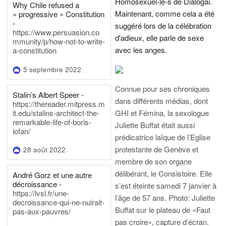
Homosexuel-le-s de Dialogai.
Why Chile refused a
Maintenant, comme cela a été
« progressive » Constitution
-
suggéré lors de la célébration
https://www.persuasion.co
d'adieux, elle parle de sexe
mmunity/p/how-not-to-write-
avec les anges.
a-constitution
5 septembre 2022
Connue pour ses chroniques
Stalin’s Albert Speer -
dans différents médias, dont
https://thereader.mitpress.m
it.edu/stalins-architect-the-
GHI et Fémina, la sexologue
remarkable-life-of-boris-
Juliette Buffat était aussi
iofan/
prédicatrice laïque de l’Eglise
protestante de Genève et
28 août 2022
membre de son organe
délibérant, le Consistoire. Elle
André Gorz et une autre
décroissance -
s’est éteinte samedi 7 janvier à
https://lvsl.fr/une-
l’âge de 57 ans.
Photo: Juliette
decroissance-qui-ne-nuirait-
Buffat sur le plateau de «Faut
pas-aux-pauvres/
pas croire», capture d’écran.