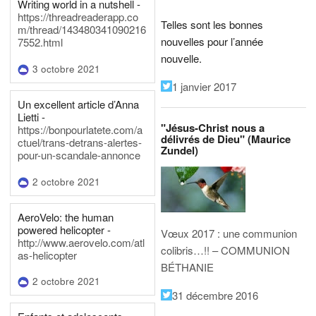
Writing world in a nutshell -
https://threadreaderapp.co
Telles sont les bonnes
m/thread/143480341090216
nouvelles pour l’année
7552.html
nouvelle.
3 octobre 2021
1 janvier 2017
Un excellent article d’Anna
Lietti -
"Jésus-Christ nous a
https://bonpourlatete.com/a
délivrés de Dieu" (Maurice
ctuel/trans-detrans-alertes-
Zundel)
pour-un-scandale-annonce
2 octobre 2021
AeroVelo: the human
powered helicopter -
Vœux 2017 : une communion
http://www.aerovelo.com/atl
colibris…!! – COMMUNION
as-helicopter
BÉTHANIE
2 octobre 2021
31 décembre 2016