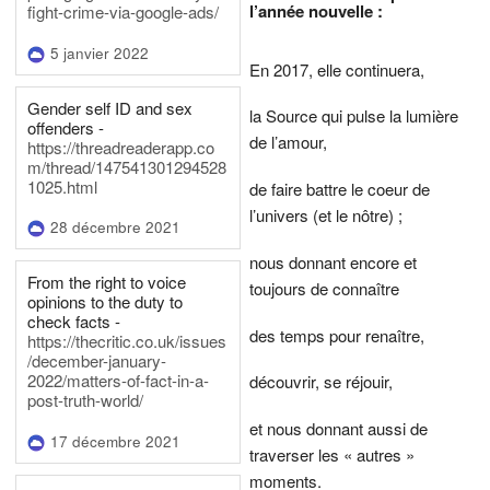
l’année nouvelle :
fight-crime-via-google-ads/
5 janvier 2022
En 2017, elle continuera,
Gender self ID and sex
la Source qui pulse la lumière
offenders -
de l’amour,
https://threadreaderapp.co
m/thread/147541301294528
1025.html
de faire battre le coeur de
l’univers (et le nôtre) ;
28 décembre 2021
nous donnant encore et
From the right to voice
toujours de connaître
opinions to the duty to
check facts -
des temps pour renaître,
https://thecritic.co.uk/issues
/december-january-
2022/matters-of-fact-in-a-
découvrir, se réjouir,
post-truth-world/
et nous donnant aussi de
17 décembre 2021
traverser les « autres »
moments.