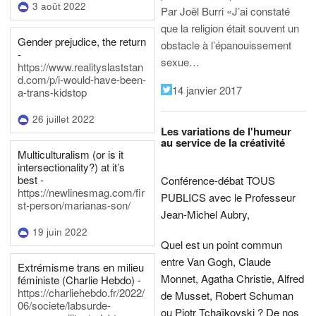
3 août 2022
Par Joël Burri
«J’ai constaté
que la religion était souvent un
Gender prejudice, the return
obstacle à l’épanouissement
-
sexue…
https://www.realityslaststan
d.com/p/i-would-have-been-
14 janvier 2017
a-trans-kidstop
26 juillet 2022
Les variations de l'humeur
au service de la créativité
Multiculturalism (or is it
intersectionality?) at it’s
best -
Conférence-débat TOUS
https://newlinesmag.com/fir
PUBLICS avec le Professeur
st-person/marianas-son/
Jean-Michel Aubry,
19 juin 2022
Quel est un point commun
entre Van Gogh, Claude
Extrémisme trans en milieu
Monnet, Agatha Christie, Alfred
féministe (Charlie Hebdo) -
https://charliehebdo.fr/2022/
de Musset, Robert Schuman
06/societe/labsurde-
ou Piotr Tchaïkovski ? De nos