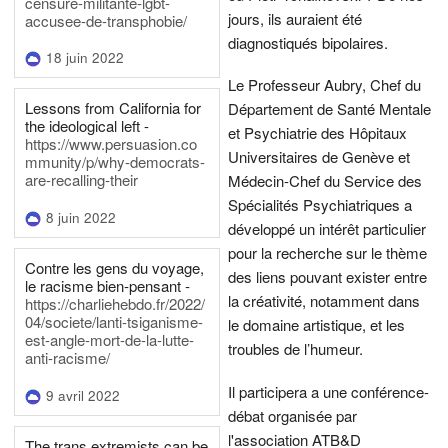
censure-militante-lgbt-
jours, ils auraient été
accusee-de-transphobie/
diagnostiqués bipolaires.
18 juin 2022
Le Professeur Aubry, Chef du
Lessons from California for
Département de Santé Mentale
the ideological left -
et Psychiatrie des Hôpitaux
https://www.persuasion.co
Universitaires de Genève et
mmunity/p/why-democrats-
are-recalling-their
Médecin-Chef du Service des
Spécialités Psychiatriques a
8 juin 2022
développé un intérêt particulier
pour la recherche sur le thème
Contre les gens du voyage,
des liens pouvant exister entre
le racisme bien-pensant -
la créativité, notamment dans
https://charliehebdo.fr/2022/
04/societe/lanti-tsiganisme-
le domaine artistique, et les
est-angle-mort-de-la-lutte-
troubles de l’humeur.
anti-racisme/
Il participera a une conférence-
9 avril 2022
débat organisée par
l'association ATB&D
The trans extremists can be