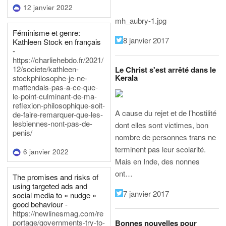
12 janvier 2022
mh_aubry-1.jpg
Féminisme et genre:
8 janvier 2017
Kathleen Stock en français
-
https://charliehebdo.fr/2021/
12/societe/kathleen-
Le Christ s'est arrêté dans le
Kerala
stockphilosophe-je-ne-
mattendais-pas-a-ce-que-
le-point-culminant-de-ma-
reflexion-philosophique-soit-
A cause du rejet et de l’hostilité
de-faire-remarquer-que-les-
lesbiennes-nont-pas-de-
dont elles sont victimes, bon
penis/
nombre de personnes trans ne
terminent pas leur scolarité.
6 janvier 2022
Mais en Inde, des nonnes
ont…
The promises and risks of
using targeted ads and
7 janvier 2017
social media to « nudge »
good behaviour -
https://newlinesmag.com/re
portage/governments-try-to-
Bonnes nouvelles pour