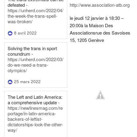
defeated -
http://www.association-atb.org
https://unherd.com/2022/04/
the-week-the-trans-spell-
le jeudi 12 janvier à 18:30 –
was-broken/
20:00
à la Maison Des
Associations
rue des Savoises
8 avril 2022
15, 1205 Genève
Solving the trans in sport
conundrum -
https://unherd.com/2022/03/
do-we-need-a-trans-
olympics/
25 mars 2022
The Left and Latin America:
a comprehensive update -
https://newlinesmag.com/re
portage/in-latin-america-
backers-of-leftist-
dictatorships-look-the-other-
way/