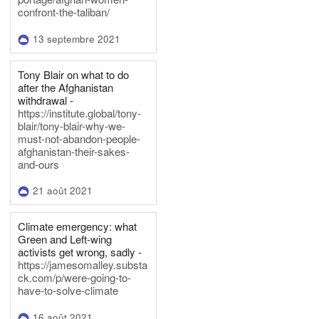
confront-the-taliban/
13 septembre 2021
Tony Blair on what to do
after the Afghanistan
withdrawal -
https://institute.global/tony-
blair/tony-blair-why-we-
must-not-abandon-people-
afghanistan-their-sakes-
and-ours
21 août 2021
Climate emergency: what
Green and Left-wing
activists get wrong, sadly -
https://jamesomalley.substa
ck.com/p/were-going-to-
have-to-solve-climate
16 août 2021