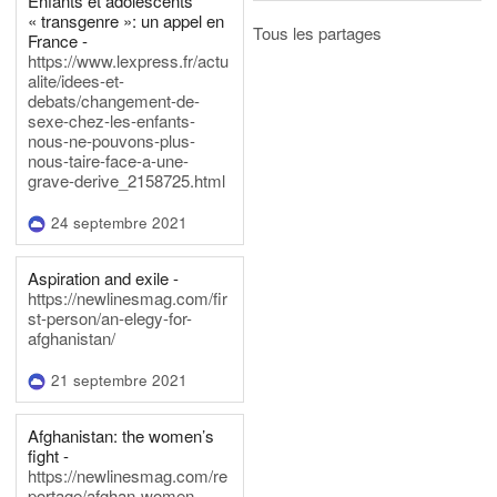
Enfants et adolescents
« transgenre »: un appel en
Tous les partages
France -
https://www.lexpress.fr/actu
alite/idees-et-
debats/changement-de-
sexe-chez-les-enfants-
nous-ne-pouvons-plus-
nous-taire-face-a-une-
grave-derive_2158725.html
24 septembre 2021
Aspiration and exile -
https://newlinesmag.com/fir
st-person/an-elegy-for-
afghanistan/
21 septembre 2021
Afghanistan: the women’s
fight -
https://newlinesmag.com/re
portage/afghan-women-