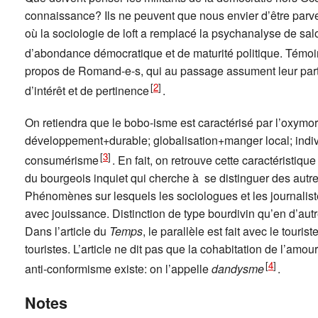
connaissance? Ils ne peuvent que nous envier d’être par
où la sociologie de loft a remplacé la psychanalyse de salo
d’abondance démocratique et de maturité politique. Témoin
propos de Romand-e-s, qui au passage assument leur part
[
2
]
d’intérêt et de pertinence
.
On retiendra que le bobo-isme est caractérisé par l’oxym
développement+durable; globalisation+manger local; indiv
[
3
]
consumérisme
. En fait, on retrouve cette caractéristiqu
du bourgeois inquiet qui cherche à se distinguer des aut
Phénomènes sur lesquels les sociologues et les journalis
avec jouissance. Distinction de type bourdivin qu’en d’aut
Dans l’article du
Temps
, le parallèle est fait avec le tour
touristes. L’article ne dit pas que la cohabitation de l’amou
[
4
]
anti-conformisme existe: on l’appelle
dandysme
.
Notes