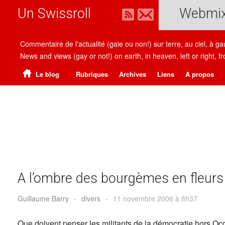
Un Swissroll
Webmi
Commentaire de l'actualité (gaie ou non!) sur terre, au ciel, à g
News and views (gay or not!) on earth, in heaven, left or right
Le blog
Rubriques
Archives
Liens
A propos
A l’ombre des bourgèmes en fleurs
Guillaume Barry
-
divers
-
11 novembre 2006 à 8h37
Que doivent penser les militants de la démocratie hors Occi