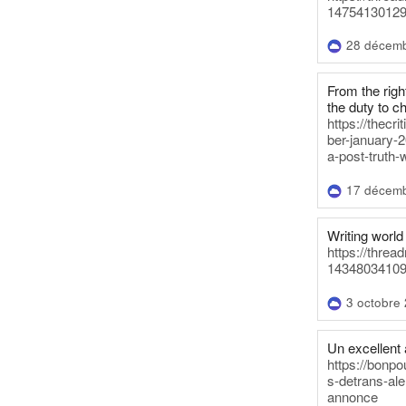
14754130129
28 décem
From the righ
the duty to c
https://thecr
ber-january-2
a-post-truth-
17 décem
Writing world 
https://threa
14348034109
3 octobre
Un excellent a
https://bonpo
s-detrans-ale
annonce