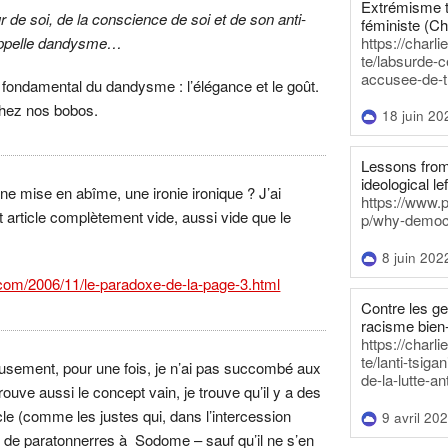
Extrémisme t
 de soi, de la conscience de soi et de son anti-
féministe (Ch
https://charl
’appelle dandysme…
te/labsurde-c
accusee-de-t
fondamental du dandysme : l’élégance et le goût.
hez nos bobos.
18 juin 20
Lessons from 
ideological lef
ne mise en abîme, une ironie ironique ? J’ai
https://www.
 article complètement vide, aussi vide que le
p/why-democra
8 juin 202
t.com/2006/11/le-paradoxe-de-la-page-3.html
Contre les g
racisme bien
https://charl
te/lanti-tsig
usement, pour une fois, je n’ai pas succombé aux
de-la-lutte-an
ouve aussi le concept vain, je trouve qu’il y a des
cle (comme les justes qui, dans l’intercession
9 avril 20
r de paratonnerres à Sodome – sauf qu’il ne s’en