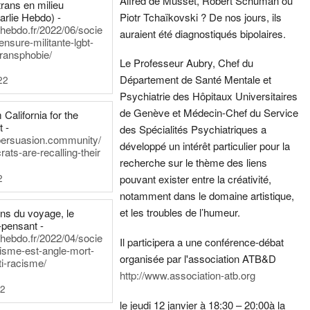
Alfred de Musset, Robert Schuman ou
rans en milieu
arlie Hebdo) -
Piotr Tchaïkovski ? De nos jours, ils
iehebdo.fr/2022/06/socie
auraient été diagnostiqués bipolaires.
ensure-militante-lgbt-
ransphobie/
Le Professeur Aubry, Chef du
Département de Santé Mentale et
22
Psychiatrie des Hôpitaux Universitaires
de Genève et Médecin-Chef du Service
California for the
t -
des Spécialités Psychiatriques a
persuasion.community/
développé un intérêt particulier pour la
ts-are-recalling-their
recherche sur le thème des liens
2
pouvant exister entre la créativité,
notamment dans le domaine artistique,
et les troubles de l’humeur.
ens du voyage, le
-pensant -
iehebdo.fr/2022/04/socie
Il participera a une conférence-débat
anisme-est-angle-mort-
organisée par l'association ATB&D
ti-racisme/
http://www.association-atb.org
22
le jeudi 12 janvier à 18:30 – 20:00
à la