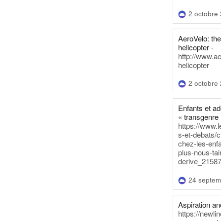
2 octobre
AeroVelo: t
helicopter -
http://www.a
helicopter
2 octobre
Enfants et a
« transgenre 
https://www.l
s-et-debats/
chez-les-enf
plus-nous-tai
derive_21587
24 septem
Aspiration and
https://newli