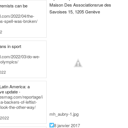
Maison Des Associations
rue des
tremists can be
Savoises 15, 1205 Genève
d.com/2022/04/the-
ns-spell-was-broken/
22
ans in sport
rd.com/2022/03/do-we-
-olympics/
022
Latin America: a
e update -
inesmag.com/reportage/i
a-backers-of-leftist-
-look-the-other-way/
mh_aubry-1.jpg
 2022
8 janvier 2017