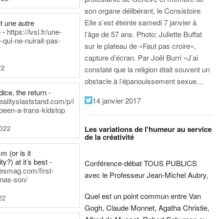
son organe délibérant, le Consistoire.
Elle s’est éteinte samedi 7 janvier à
t une autre
 -
https://lvsl.fr/une-
l’âge de 57 ans.
Photo: Juliette Buffat
qui-ne-nuirait-pas-
sur le plateau de «Faut pas croire»,
capture d’écran.
Par Joël Burri
«J’ai
22
constaté que la religion était souvent un
obstacle à l’épanouissement sexue…
ice, the return -
14 janvier 2017
ealityslaststand.com/p/i
been-a-trans-kidstop
2022
Les variations de l'humeur au service
de la créativité
m (or is it
ty?) at it’s best -
Conférence-débat TOUS PUBLICS
nesmag.com/first-
avec le Professeur Jean-Michel Aubry,
nas-son/
Quel est un point commun entre Van
22
Gogh, Claude Monnet, Agatha Christie,