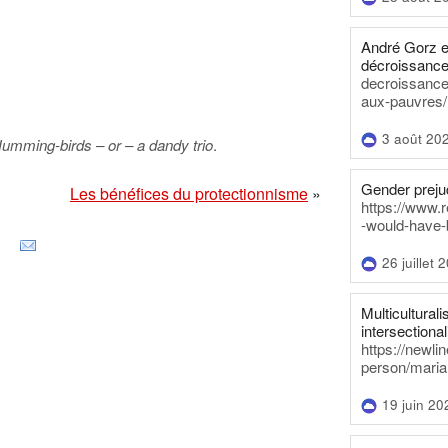
André Gorz e
décroissance
decroissance-
aux-pauvres/
3 août 20
umming-birds – or – a dandy trio
.
Gender prejud
Les bénéfices du protectionnisme
»
https://www.r
-would-have-
26 juillet 
Multiculturalis
intersectionali
https://newli
person/maria
19 juin 20