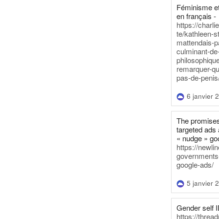
Féminisme et
en français -
https://charl
te/kathleen-s
mattendais-p
culminant-de
philosophique
remarquer-qu
pas-de-penis
6 janvier 
The promises
targeted ads 
« nudge » go
https://newl
governments-t
google-ads/
5 janvier 
Gender self I
https://threa