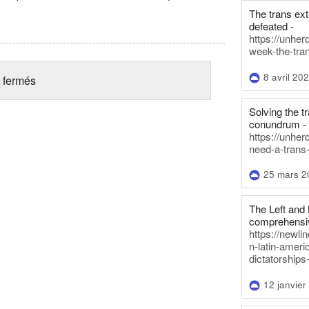
The trans ex
defeated -
https://unher
week-the-tra
8 avril 20
 fermés
Solving the tr
conundrum -
https://unhe
need-a-trans
25 mars 2
The Left and 
comprehensiv
https://newl
n-latin-americ
dictatorships
12 janvier