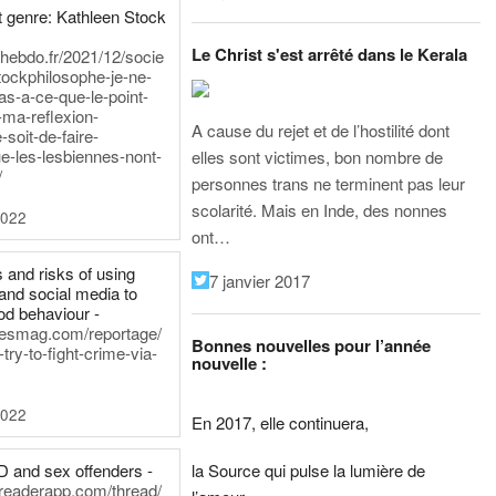
 genre: Kathleen Stock
Le Christ s'est arrêté dans le Kerala
iehebdo.fr/2021/12/socie
tockphilosophe-je-ne-
as-a-ce-que-le-point-
-ma-reflexion-
A cause du rejet et de l’hostilité dont
-soit-de-faire-
e-les-lesbiennes-nont-
elles sont victimes, bon nombre de
/
personnes trans ne terminent pas leur
scolarité. Mais en Inde, des nonnes
2022
ont…
 and risks of using
7 janvier 2017
and social media to
od behaviour -
inesmag.com/reportage/
Bonnes nouvelles pour l’année
ry-to-fight-crime-via-
nouvelle :
2022
En 2017, elle continuera,
la Source qui pulse la lumière de
D and sex offenders -
dreaderapp.com/thread/