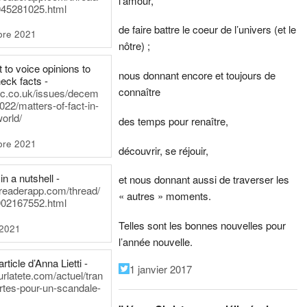
l’amour,
45281025.html
de faire battre le coeur de l’univers (et le
bre 2021
nôtre) ;
t to voice opinions to
nous donnant encore et toujours de
heck facts -
connaître
itic.co.uk/issues/decem
022/matters-of-fact-in-
world/
des temps pour renaître,
bre 2021
découvrir, se réjouir,
in a nutshell -
et nous donnant aussi de traverser les
dreaderapp.com/thread/
« autres » moments.
02167552.html
Telles sont les bonnes nouvelles pour
 2021
l’année nouvelle.
rticle d’Anna Lietti -
1 janvier 2017
urlatete.com/actuel/tran
rtes-pour-un-scandale-