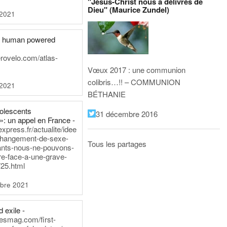
"Jésus-Christ nous a délivrés de
Dieu" (Maurice Zundel)
 2021
he human powered
erovelo.com/atlas-
Vœux 2017 : une communion
colibris…!! – COMMUNION
 2021
BÉTHANIE
dolescents
31 décembre 2016
»: un appel en France -
express.fr/actualite/idee
changement-de-sexe-
Tous les partages
ants-nous-ne-pouvons-
re-face-a-une-grave-
25.html
bre 2021
 exile -
nesmag.com/first-