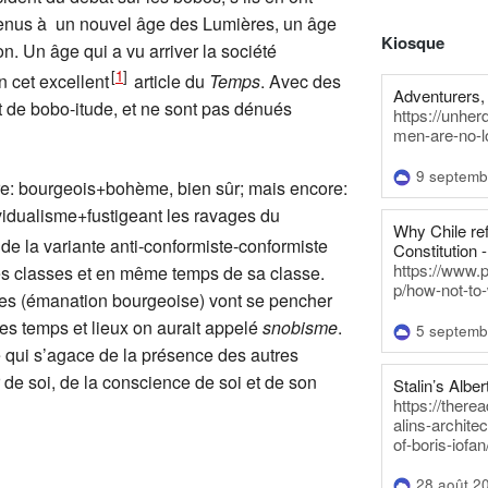
venus à un nouvel âge des Lumières, un âge
Kiosque
n. Un âge qui a vu arriver la société
[
1
]
 cet excellent
article du
Temps
. Avec des
Adventurers, 
 de bobo-itude, et ne sont pas dénués
https://unhe
men-are-no-l
9 septemb
ore: bourgeois+bohème, bien sûr; mais encore:
idualisme+fustigeant les ravages du
Why Chile re
e de la variante anti-conformiste-conformiste
Constitution -
https://www.
res classes et en même temps de sa classe.
p/how-not-to-
tes (émanation bourgeoise) vont se pencher
res temps et lieux on aurait appelé
snobisme
.
5 septemb
iste qui s’agace de la présence des autres
r de soi, de la conscience de soi et de son
Stalin’s Alber
https://there
alins-architec
of-boris-iofan
28 août 2