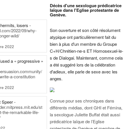
Décès d'une sexologue prédicatrice
laïque dans l'Eglise protestante de
Genève.
hermits, losers -
Son ouverture et son côté résolument
rd.com/2022/09/why-
onger-wild/
atypique ont particulièrement fait du
bien à plus d'un membre du Groupe
re 2022
C+H/Chrétien-ne-s ET Homosexuel-le-
s de Dialogai. Maintenant, comme cela
fused a « progressive »
a été suggéré lors de la célébration
persuasion.community/
d'adieux, elle parle de sexe avec les
write-a-constitution
anges.
re 2022
Connue pour ses chroniques dans
t Speer -
ader.mitpress.mit.edu/st
différents médias, dont GHI et Fémina,
t-the-remarkable-life-
la sexologue Juliette Buffat était aussi
/
prédicatrice laïque de l’Eglise
022
protestante de Genève et membre de