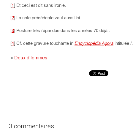
[
1
] Et ceci est dit sans ironie.
[
2
] La note précédente vaut aussi ici.
[
3
] Posture très répandue dans les années 70 déjà .
[
4
] Cf. cette gravure touchante in
Encyclopédia Agora
intitulée
H
«
Deux dilemmes
3 commentaires