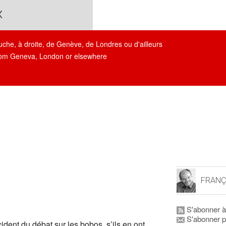
x
auche, à droite, de Genève, de Londres ou d'ailleurs
, from Geneva, London or elsewhere
FRANÇ
S'abonner à
S'abonner p
dent du débat sur les bobos, s’ils en ont