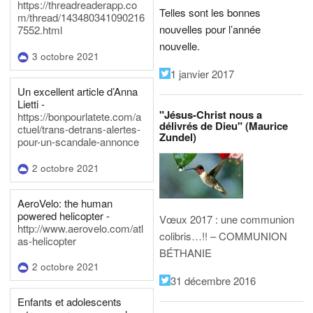
https://threadreaderapp.co
Telles sont les bonnes
m/thread/143480341090216
nouvelles pour l’année
7552.html
nouvelle.
3 octobre 2021
1 janvier 2017
Un excellent article d’Anna
Lietti -
"Jésus-Christ nous a
https://bonpourlatete.com/a
délivrés de Dieu" (Maurice
ctuel/trans-detrans-alertes-
Zundel)
pour-un-scandale-annonce
2 octobre 2021
AeroVelo: the human
powered helicopter -
Vœux 2017 : une communion
http://www.aerovelo.com/atl
colibris…!! – COMMUNION
as-helicopter
BÉTHANIE
2 octobre 2021
31 décembre 2016
Enfants et adolescents