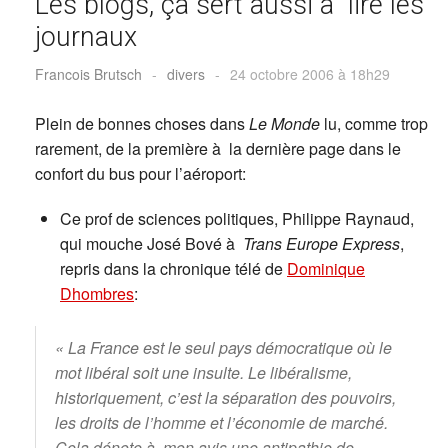
Les blogs, ça sert aussi à lire les
journaux
Francois Brutsch
-
divers
-
24 octobre 2006 à 18h29
Plein de bonnes choses dans
Le Monde
lu, comme trop
rarement, de la première à la dernière page dans le
confort du bus pour l’aéroport:
Ce prof de sciences politiques, Philippe Raynaud,
qui mouche José Bové à
Trans Europe Express
,
repris dans la chronique télé de
Dominique
Dhombres
:
« La France est le seul pays démocratique où le
mot libéral soit une insulte. Le libéralisme,
historiquement, c’est la séparation des pouvoirs,
les droits de l’homme et l’économie de marché.
Cela dénote à mon avis une antipathie de