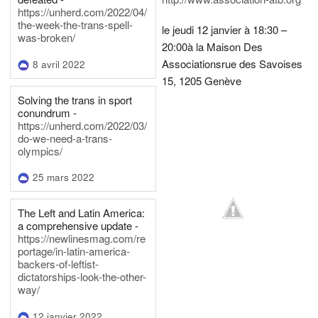
https://unherd.com/2022/04/
the-week-the-trans-spell-
le jeudi 12 janvier à 18:30 –
was-broken/
20:00
à la Maison Des
Associations
rue des Savoises
8 avril 2022
15, 1205 Genève
Solving the trans in sport
conundrum -
https://unherd.com/2022/03/
do-we-need-a-trans-
olympics/
25 mars 2022
The Left and Latin America:
a comprehensive update -
https://newlinesmag.com/re
portage/in-latin-america-
backers-of-leftist-
dictatorships-look-the-other-
way/
12 janvier 2022