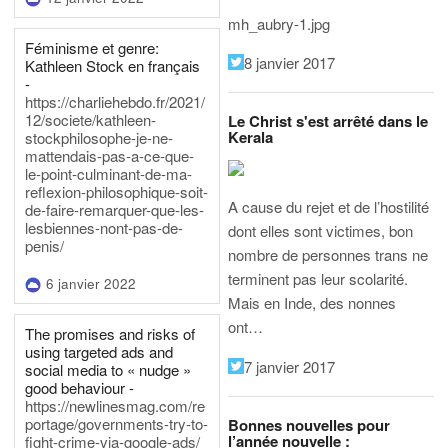
mh_aubry-1.jpg
Féminisme et genre:
8 janvier 2017
Kathleen Stock en français
-
https://charliehebdo.fr/2021/
12/societe/kathleen-
Le Christ s'est arrêté dans le
Kerala
stockphilosophe-je-ne-
mattendais-pas-a-ce-que-
le-point-culminant-de-ma-
reflexion-philosophique-soit-
A cause du rejet et de l’hostilité
de-faire-remarquer-que-les-
lesbiennes-nont-pas-de-
dont elles sont victimes, bon
penis/
nombre de personnes trans ne
terminent pas leur scolarité.
6 janvier 2022
Mais en Inde, des nonnes
ont…
The promises and risks of
using targeted ads and
7 janvier 2017
social media to « nudge »
good behaviour -
https://newlinesmag.com/re
portage/governments-try-to-
Bonnes nouvelles pour
l’année nouvelle :
fight-crime-via-google-ads/