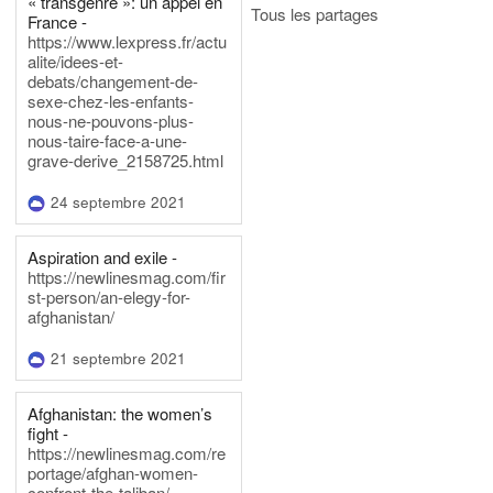
« transgenre »: un appel en
Tous les partages
France -
https://www.lexpress.fr/actu
alite/idees-et-
debats/changement-de-
sexe-chez-les-enfants-
nous-ne-pouvons-plus-
nous-taire-face-a-une-
grave-derive_2158725.html
24 septembre 2021
Aspiration and exile -
https://newlinesmag.com/fir
st-person/an-elegy-for-
afghanistan/
21 septembre 2021
Afghanistan: the women’s
fight -
https://newlinesmag.com/re
portage/afghan-women-
confront-the-taliban/