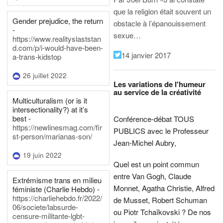
que la religion était souvent un
Gender prejudice, the return
obstacle à l’épanouissement
-
sexue…
https://www.realityslaststan
d.com/p/i-would-have-been-
14 janvier 2017
a-trans-kidstop
26 juillet 2022
Les variations de l'humeur
au service de la créativité
Multiculturalism (or is it
intersectionality?) at it’s
best -
Conférence-débat TOUS
https://newlinesmag.com/fir
PUBLICS avec le Professeur
st-person/marianas-son/
Jean-Michel Aubry,
19 juin 2022
Quel est un point commun
entre Van Gogh, Claude
Extrémisme trans en milieu
Monnet, Agatha Christie, Alfred
féministe (Charlie Hebdo) -
https://charliehebdo.fr/2022/
de Musset, Robert Schuman
06/societe/labsurde-
ou Piotr Tchaïkovski ? De nos
censure-militante-lgbt-