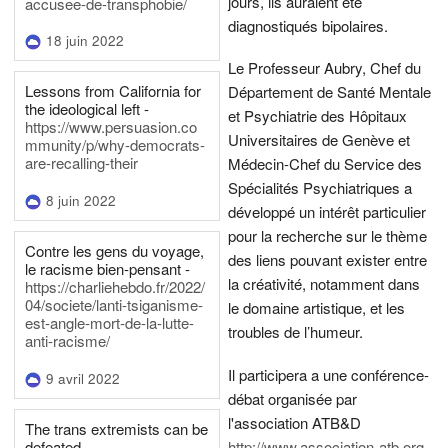
jours, ils auraient été
accusee-de-transphobie/
diagnostiqués bipolaires.
18 juin 2022
Le Professeur Aubry, Chef du
Lessons from California for
Département de Santé Mentale
the ideological left -
et Psychiatrie des Hôpitaux
https://www.persuasion.co
Universitaires de Genève et
mmunity/p/why-democrats-
are-recalling-their
Médecin-Chef du Service des
Spécialités Psychiatriques a
8 juin 2022
développé un intérêt particulier
pour la recherche sur le thème
Contre les gens du voyage,
des liens pouvant exister entre
le racisme bien-pensant -
la créativité, notamment dans
https://charliehebdo.fr/2022/
04/societe/lanti-tsiganisme-
le domaine artistique, et les
est-angle-mort-de-la-lutte-
troubles de l’humeur.
anti-racisme/
Il participera a une conférence-
9 avril 2022
débat organisée par
l'association ATB&D
The trans extremists can be
defeated -
http://www.association-atb.org