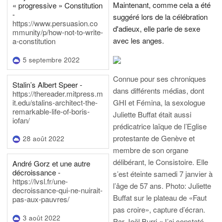
Maintenant, comme cela a été
« progressive » Constitution
-
suggéré lors de la célébration
https://www.persuasion.co
d'adieux, elle parle de sexe
mmunity/p/how-not-to-write-
avec les anges.
a-constitution
5 septembre 2022
Connue pour ses chroniques
Stalin’s Albert Speer -
dans différents médias, dont
https://thereader.mitpress.m
it.edu/stalins-architect-the-
GHI et Fémina, la sexologue
remarkable-life-of-boris-
Juliette Buffat était aussi
iofan/
prédicatrice laïque de l’Eglise
protestante de Genève et
28 août 2022
membre de son organe
délibérant, le Consistoire. Elle
André Gorz et une autre
décroissance -
s’est éteinte samedi 7 janvier à
https://lvsl.fr/une-
l’âge de 57 ans.
Photo: Juliette
decroissance-qui-ne-nuirait-
Buffat sur le plateau de «Faut
pas-aux-pauvres/
pas croire», capture d’écran.
3 août 2022
Par Joël Burri
«J’ai constaté