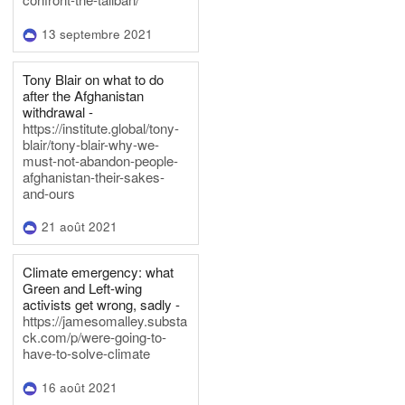
13 septembre 2021
Tony Blair on what to do
after the Afghanistan
withdrawal -
https://institute.global/tony-
blair/tony-blair-why-we-
must-not-abandon-people-
afghanistan-their-sakes-
and-ours
21 août 2021
Climate emergency: what
Green and Left-wing
activists get wrong, sadly -
https://jamesomalley.substa
ck.com/p/were-going-to-
have-to-solve-climate
16 août 2021