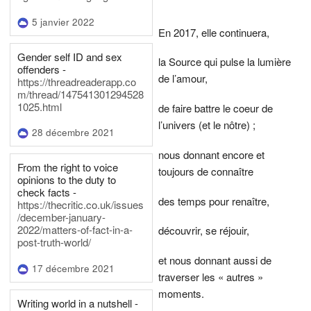
5 janvier 2022
En 2017, elle continuera,
Gender self ID and sex
la Source qui pulse la lumière
offenders -
de l’amour,
https://threadreaderapp.co
m/thread/147541301294528
1025.html
de faire battre le coeur de
l’univers (et le nôtre) ;
28 décembre 2021
nous donnant encore et
From the right to voice
toujours de connaître
opinions to the duty to
check facts -
des temps pour renaître,
https://thecritic.co.uk/issues
/december-january-
2022/matters-of-fact-in-a-
découvrir, se réjouir,
post-truth-world/
et nous donnant aussi de
17 décembre 2021
traverser les « autres »
moments.
Writing world in a nutshell -