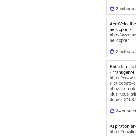
2 octobre
AeroVelo: t
helicopter -
http://www.a
helicopter
2 octobre
Enfants et a
« transgenre 
https://www.l
s-et-debats/
chez-les-enf
plus-nous-tai
derive_21587
24 septem
Aspiration and
https://newli