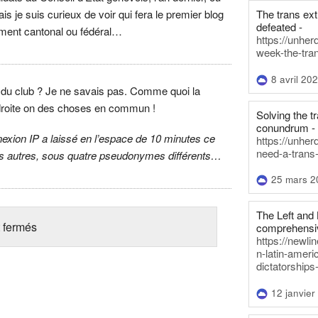
The trans ex
is je suis curieux de voir qui fera le premier blog
defeated -
ent cantonal ou fédéral…
https://unher
week-the-tra
8 avril 20
du club ? Je ne savais pas. Comme quoi la
 droite on des choses en commun !
Solving the tr
conundrum -
xion IP a laissé en l’espace de 10 minutes ce
https://unhe
need-a-trans
is autres, sous quatre pseudonymes différents…
25 mars 2
The Left and 
 fermés
comprehensiv
https://newl
n-latin-americ
dictatorships
12 janvier