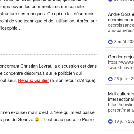
temps ouvert les commentaires sur son site
structuré ses rubriques. Ce qui en fait désormais
André Gorz e
décroissance
oint de vue technique et de l’utilisation. Après, sur
decroissance-
philosophie…
aux-pauvres/
3 août 20
Gender prejud
https://www.r
concernant Christian Levrat, la discussion est dans
-would-have-
 se concentre désormais sur le politicien qui
26 juillet 
tout seul,
Renaud Gautier
(à son retour d’Afrique)
Multiculturalis
intersectionali
https://newli
person/maria
 m’en excuse) mais c’est la 1ère qui m’est passé
suis pas de Genève
: il est beau gosse le Pierre
19 juin 20