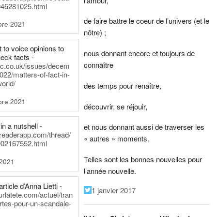
l’amour,
45281025.html
de faire battre le coeur de l’univers (et le
bre 2021
nôtre) ;
t to voice opinions to
nous donnant encore et toujours de
heck facts -
connaître
itic.co.uk/issues/decem
022/matters-of-fact-in-
world/
des temps pour renaître,
bre 2021
découvrir, se réjouir,
in a nutshell -
et nous donnant aussi de traverser les
dreaderapp.com/thread/
« autres » moments.
02167552.html
Telles sont les bonnes nouvelles pour
 2021
l’année nouvelle.
rticle d’Anna Lietti -
1 janvier 2017
urlatete.com/actuel/tran
rtes-pour-un-scandale-