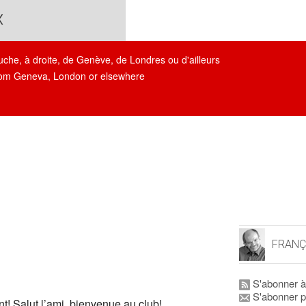
x
auche, à droite, de Genève, de Londres ou d'ailleurs
, from Geneva, London or elsewhere
FRANÇ
S'abonner à
S'abonner p
nt! Salut l’ami, bienvenue au club!