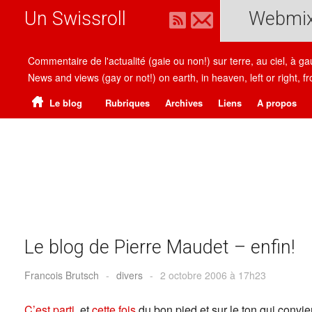
Un Swissroll
Webmi
Commentaire de l'actualité (gaie ou non!) sur terre, au ciel, à g
News and views (gay or not!) on earth, in heaven, left or right
Le blog
Rubriques
Archives
Liens
A propos
Le blog de Pierre Maudet – enfin!
Francois Brutsch
-
divers
-
2 octobre 2006 à 17h23
C’est parti
, et
cette fois
du bon pied et sur le ton qui convie