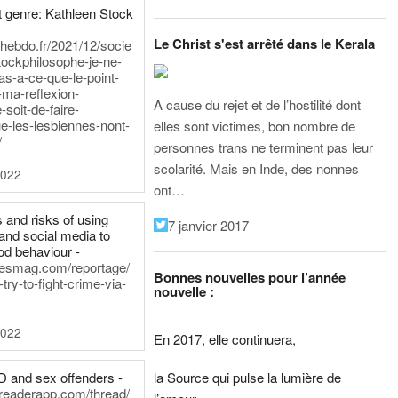
 genre: Kathleen Stock
Le Christ s'est arrêté dans le Kerala
iehebdo.fr/2021/12/socie
tockphilosophe-je-ne-
as-a-ce-que-le-point-
-ma-reflexion-
A cause du rejet et de l’hostilité dont
-soit-de-faire-
e-les-lesbiennes-nont-
elles sont victimes, bon nombre de
/
personnes trans ne terminent pas leur
scolarité. Mais en Inde, des nonnes
2022
ont…
 and risks of using
7 janvier 2017
and social media to
od behaviour -
inesmag.com/reportage/
Bonnes nouvelles pour l’année
ry-to-fight-crime-via-
nouvelle :
2022
En 2017, elle continuera,
la Source qui pulse la lumière de
D and sex offenders -
dreaderapp.com/thread/