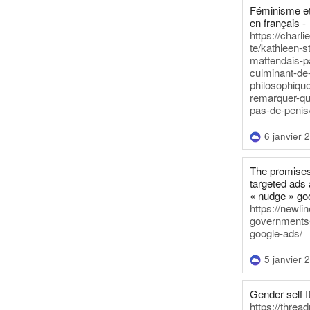
Féminisme et
en français -
https://charl
te/kathleen-s
mattendais-p
culminant-de
philosophique
remarquer-qu
pas-de-penis
6 janvier 
The promises
targeted ads 
« nudge » go
https://newl
governments-t
google-ads/
5 janvier 
Gender self I
https://threa