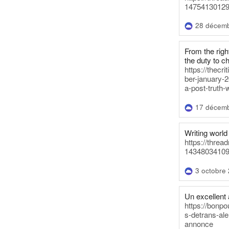
14754130129
28 décem
From the righ
the duty to c
https://thecr
ber-january-2
a-post-truth-
17 décem
Writing world 
https://threa
14348034109
3 octobre
Un excellent a
https://bonpo
s-detrans-ale
annonce