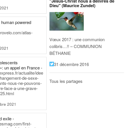
"Jésus-Christ nous a délivrés de
Dieu" (Maurice Zundel)
 2021
he human powered
erovelo.com/atlas-
Vœux 2017 : une communion
colibris…!! – COMMUNION
 2021
BÉTHANIE
dolescents
31 décembre 2016
»: un appel en France -
express.fr/actualite/idee
changement-de-sexe-
Tous les partages
ants-nous-ne-pouvons-
re-face-a-une-grave-
25.html
bre 2021
 exile -
nesmag.com/first-