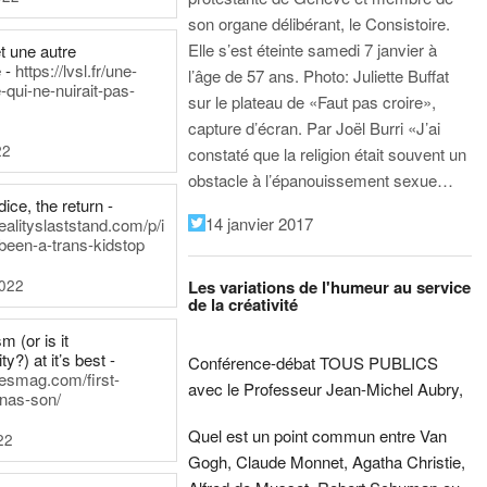
son organe délibérant, le Consistoire.
Elle s’est éteinte samedi 7 janvier à
t une autre
 -
https://lvsl.fr/une-
l’âge de 57 ans.
Photo: Juliette Buffat
qui-ne-nuirait-pas-
sur le plateau de «Faut pas croire»,
capture d’écran.
Par Joël Burri
«J’ai
22
constaté que la religion était souvent un
obstacle à l’épanouissement sexue…
ice, the return -
14 janvier 2017
ealityslaststand.com/p/i
been-a-trans-kidstop
2022
Les variations de l'humeur au service
de la créativité
m (or is it
ty?) at it’s best -
Conférence-débat TOUS PUBLICS
nesmag.com/first-
avec le Professeur Jean-Michel Aubry,
nas-son/
Quel est un point commun entre Van
22
Gogh, Claude Monnet, Agatha Christie,