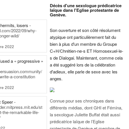
Décès d'une sexologue prédicatrice
laïque dans l'Eglise protestante de
Genève.
hermits, losers -
Son ouverture et son côté résolument
rd.com/2022/09/why-
onger-wild/
atypique ont particulièrement fait du
bien à plus d'un membre du Groupe
re 2022
C+H/Chrétien-ne-s ET Homosexuel-le-
s de Dialogai. Maintenant, comme cela
fused a « progressive »
a été suggéré lors de la célébration
persuasion.community/
d'adieux, elle parle de sexe avec les
write-a-constitution
anges.
re 2022
Connue pour ses chroniques dans
t Speer -
ader.mitpress.mit.edu/st
différents médias, dont GHI et Fémina,
t-the-remarkable-life-
la sexologue Juliette Buffat était aussi
/
prédicatrice laïque de l’Eglise
022
protestante de Genève et membre de