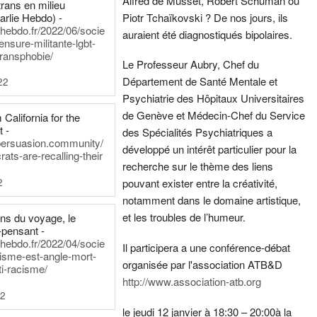
Alfred de Musset, Robert Schuman ou
rans en milieu
arlie Hebdo) -
Piotr Tchaïkovski ? De nos jours, ils
iehebdo.fr/2022/06/socie
auraient été diagnostiqués bipolaires.
ensure-militante-lgbt-
ransphobie/
Le Professeur Aubry, Chef du
Département de Santé Mentale et
22
Psychiatrie des Hôpitaux Universitaires
de Genève et Médecin-Chef du Service
California for the
t -
des Spécialités Psychiatriques a
persuasion.community/
développé un intérêt particulier pour la
ts-are-recalling-their
recherche sur le thème des liens
2
pouvant exister entre la créativité,
notamment dans le domaine artistique,
et les troubles de l’humeur.
ens du voyage, le
-pensant -
iehebdo.fr/2022/04/socie
Il participera a une conférence-débat
anisme-est-angle-mort-
organisée par l'association ATB&D
ti-racisme/
http://www.association-atb.org
22
le jeudi 12 janvier à 18:30 – 20:00
à la