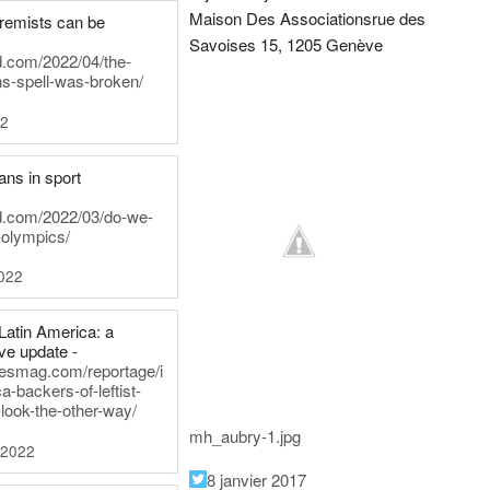
Maison Des Associations
rue des
tremists can be
Savoises 15, 1205 Genève
d.com/2022/04/the-
ns-spell-was-broken/
22
ans in sport
rd.com/2022/03/do-we-
-olympics/
022
Latin America: a
e update -
inesmag.com/reportage/i
a-backers-of-leftist-
-look-the-other-way/
mh_aubry-1.jpg
 2022
8 janvier 2017