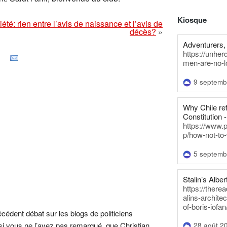
Kiosque
été: rien entre l’avis de naissance et l’avis de
décès?
»
Adventurers, 
https://unhe
men-are-no-l
9 septemb
Why Chile re
Constitution -
https://www.
p/how-not-to-
5 septemb
Stalin’s Alber
https://there
alins-architec
of-boris-iofan
édent débat sur les blogs de politiciens
si vous ne l’avez pas remarqué, que Christian
28 août 2