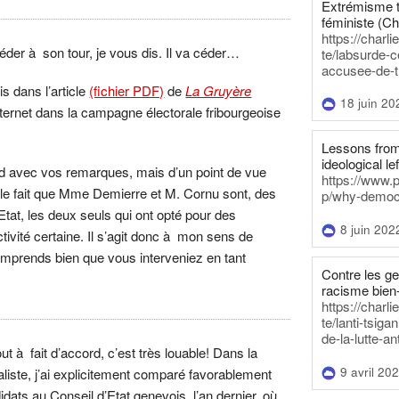
Extrémisme t
féministe (Ch
https://charl
éder à son tour, je vous dis. Il va céder…
te/labsurde-c
accusee-de-t
is dans l’article
(fichier PDF)
de
La Gruyère
18 juin 20
internet dans la campagne électorale fribourgeoise
Lessons from 
ideological lef
ord avec vos remarques, mais d’un point de vue
https://www.
 le fait que Mme Demierre et M. Cornu sont, des
p/why-democra
Etat, les deux seuls qui ont opté pour des
8 juin 202
ctivité certaine. Il s’agit donc à mon sens de
comprends bien que vous interveniez en tant
Contre les g
racisme bien
https://charl
te/lanti-tsig
de-la-lutte-an
t à fait d’accord, c’est très louable! Dans la
9 avril 20
aliste, j’ai explicitement comparé favorablement
didats au Conseil d’Etat genevois, l’an dernier, où