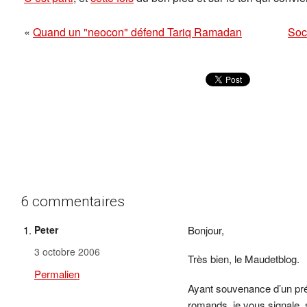
«
Quand un "neocon" défend Tariq Ramadan
Soci
6 commentaires
Peter
Bonjour,
3 octobre 2006
Très bien, le Maudetblog.
Permalien
Ayant souvenance d’un préc
romands, je vous signale, 