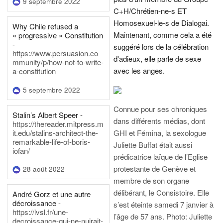
9 septembre 2022
C+H/Chrétien-ne-s ET
Homosexuel-le-s de Dialogai.
Why Chile refused a
Maintenant, comme cela a été
« progressive » Constitution
-
suggéré lors de la célébration
https://www.persuasion.co
d'adieux, elle parle de sexe
mmunity/p/how-not-to-write-
avec les anges.
a-constitution
5 septembre 2022
Connue pour ses chroniques
Stalin’s Albert Speer -
dans différents médias, dont
https://thereader.mitpress.m
it.edu/stalins-architect-the-
GHI et Fémina, la sexologue
remarkable-life-of-boris-
Juliette Buffat était aussi
iofan/
prédicatrice laïque de l’Eglise
protestante de Genève et
28 août 2022
membre de son organe
délibérant, le Consistoire. Elle
André Gorz et une autre
décroissance -
s’est éteinte samedi 7 janvier à
https://lvsl.fr/une-
l’âge de 57 ans.
Photo: Juliette
decroissance-qui-ne-nuirait-