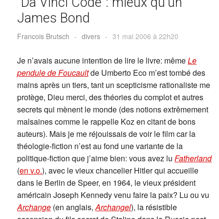
"Da Vinci Code": mieux qu’un
James Bond
Francois Brutsch
-
divers
-
31 mai 2006 à 22h20
Je n’avais aucune intention de lire le livre: même
Le
pendule de Foucault
de Umberto Eco m’est tombé des
mains après un tiers, tant un scepticisme rationaliste me
protège, Dieu merci, des théories du complot et autres
secrets qui mènent le monde (des notions extrêmement
malsaines comme le rappelle Koz en citant de bons
auteurs). Mais je me réjouissais de voir le film car la
théologie-fiction n’est au fond une variante de la
politique-fiction que j’aime bien: vous avez lu
Fatherland
(
en v.o.
), avec le vieux chancelier Hitler qui accueille
dans le Berlin de Speer, en 1964, le vieux président
américain Joseph Kennedy venu faire la paix? Lu ou vu
Archange
(en anglais,
Archangel
), la résistible