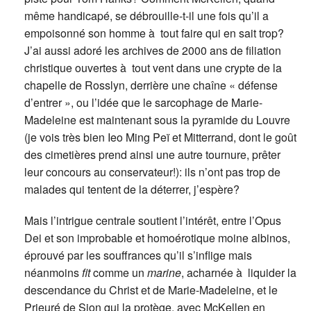
même handicapé, se débrouille-t-il une fois qu’il a
empoisonné son homme à tout faire qui en sait trop?
J’ai aussi adoré les archives de 2000 ans de filiation
christique ouvertes à tout vent dans une crypte de la
chapelle de Rosslyn, derrière une chaîne « défense
d’entrer », ou l’idée que le sarcophage de Marie-
Madeleine est maintenant sous la pyramide du Louvre
(je vois très bien Ieo Ming Peï et Mitterrand, dont le goût
des cimetières prend ainsi une autre tournure, prêter
leur concours au conservateur!): ils n’ont pas trop de
malades qui tentent de la déterrer, j’espère?
Mais l’intrigue centrale soutient l’intérêt, entre l’Opus
Dei et son improbable et homoérotique moine albinos,
éprouvé par les souffrances qu’il s’inflige mais
néanmoins
fit
comme un
marine
, acharnée à liquider la
descendance du Christ et de Marie-Madeleine, et le
Prieuré de Sion qui la protège, avec McKellen en