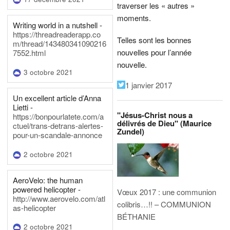
traverser les « autres »
moments.
Writing world in a nutshell -
https://threadreaderapp.co
Telles sont les bonnes
m/thread/143480341090216
nouvelles pour l’année
7552.html
nouvelle.
3 octobre 2021
1 janvier 2017
Un excellent article d’Anna
Lietti -
"Jésus-Christ nous a
https://bonpourlatete.com/a
délivrés de Dieu" (Maurice
ctuel/trans-detrans-alertes-
Zundel)
pour-un-scandale-annonce
2 octobre 2021
AeroVelo: the human
powered helicopter -
Vœux 2017 : une communion
http://www.aerovelo.com/atl
colibris…!! – COMMUNION
as-helicopter
BÉTHANIE
2 octobre 2021