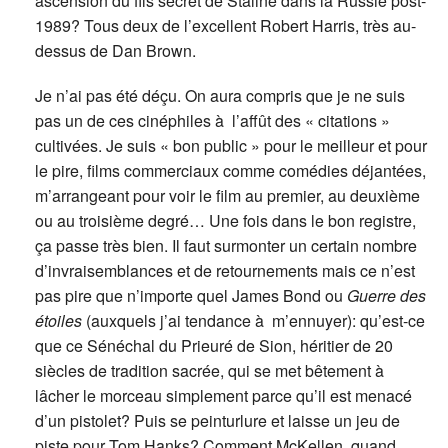
ascension du fils secret de Staline dans la Russie post-
1989? Tous deux de l’excellent Robert Harris, très au-
dessus de Dan Brown.
Je n’ai pas été déçu. On aura compris que je ne suis
pas un de ces cinéphiles à l’affût des « citations »
cultivées. Je suis « bon public » pour le meilleur et pour
le pire, films commerciaux comme comédies déjantées,
m’arrangeant pour voir le film au premier, au deuxième
ou au troisième degré… Une fois dans le bon registre,
ça passe très bien. Il faut surmonter un certain nombre
d’invraisemblances et de retournements mais ce n’est
pas pire que n’importe quel James Bond ou
Guerre des
étoiles
(auxquels j’ai tendance à m’ennuyer): qu’est-ce
que ce Sénéchal du Prieuré de Sion, héritier de 20
siècles de tradition sacrée, qui se met bêtement à
lâcher le morceau simplement parce qu’il est menacé
d’un pistolet? Puis se peinturlure et laisse un jeu de
piste pour Tom Hanks? Comment McKellen, quand