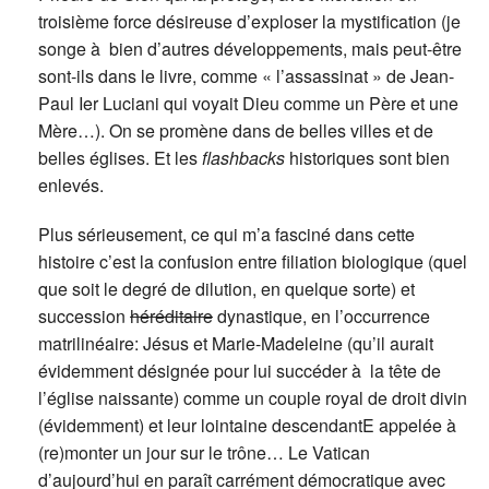
troisième force désireuse d’exploser la mystification (je
songe à bien d’autres développements, mais peut-être
sont-ils dans le livre, comme « l’assassinat » de Jean-
Paul Ier Luciani qui voyait Dieu comme un Père et une
Mère…). On se promène dans de belles villes et de
belles églises. Et les
flashbacks
historiques sont bien
enlevés.
Plus sérieusement, ce qui m’a fasciné dans cette
histoire c’est la confusion entre filiation biologique (quel
que soit le degré de dilution, en quelque sorte) et
succession
héréditaire
dynastique, en l’occurrence
matrilinéaire: Jésus et Marie-Madeleine (qu’il aurait
évidemment désignée pour lui succéder à la tête de
l’église naissante) comme un couple royal de droit divin
(évidemment) et leur lointaine descendantE appelée à
(re)monter un jour sur le trône… Le Vatican
d’aujourd’hui en paraît carrément démocratique avec