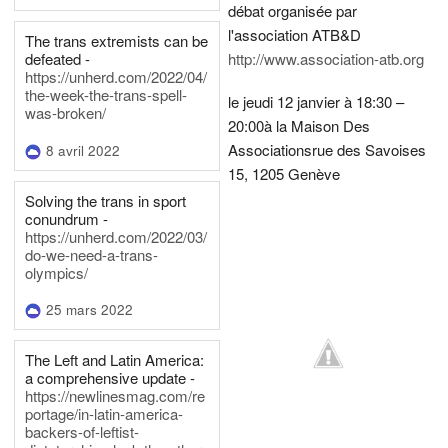
débat organisée par
l'association ATB&D
The trans extremists can be
defeated -
http://www.association-atb.org
https://unherd.com/2022/04/
the-week-the-trans-spell-
le jeudi 12 janvier à 18:30 –
was-broken/
20:00
à la Maison Des
Associations
rue des Savoises
8 avril 2022
15, 1205 Genève
Solving the trans in sport
conundrum -
https://unherd.com/2022/03/
do-we-need-a-trans-
olympics/
25 mars 2022
The Left and Latin America:
a comprehensive update -
https://newlinesmag.com/re
portage/in-latin-america-
backers-of-leftist-