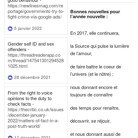
https://newlinesmag.com/re
portage/governments-try-to-
Bonnes nouvelles pour
l’année nouvelle :
fight-crime-via-google-ads/
5 janvier 2022
En 2017, elle continuera,
Gender self ID and sex
la Source qui pulse la lumière
offenders -
de l’amour,
https://threadreaderapp.co
m/thread/147541301294528
1025.html
de faire battre le coeur de
l’univers (et le nôtre) ;
28 décembre 2021
nous donnant encore et
From the right to voice
toujours de connaître
opinions to the duty to
check facts -
des temps pour renaître,
https://thecritic.co.uk/issues
/december-january-
2022/matters-of-fact-in-a-
découvrir, se réjouir,
post-truth-world/
et nous donnant aussi de
17 décembre 2021