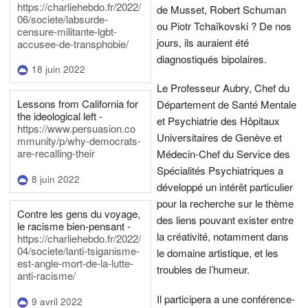
https://charliehebdo.fr/2022/
de Musset, Robert Schuman
06/societe/labsurde-
ou Piotr Tchaïkovski ? De nos
censure-militante-lgbt-
jours, ils auraient été
accusee-de-transphobie/
diagnostiqués bipolaires.
18 juin 2022
Le Professeur Aubry, Chef du
Lessons from California for
Département de Santé Mentale
the ideological left -
et Psychiatrie des Hôpitaux
https://www.persuasion.co
Universitaires de Genève et
mmunity/p/why-democrats-
are-recalling-their
Médecin-Chef du Service des
Spécialités Psychiatriques a
8 juin 2022
développé un intérêt particulier
pour la recherche sur le thème
Contre les gens du voyage,
des liens pouvant exister entre
le racisme bien-pensant -
la créativité, notamment dans
https://charliehebdo.fr/2022/
04/societe/lanti-tsiganisme-
le domaine artistique, et les
est-angle-mort-de-la-lutte-
troubles de l’humeur.
anti-racisme/
Il participera a une conférence-
9 avril 2022