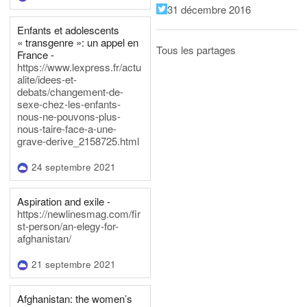
31 décembre 2016
Enfants et adolescents
« transgenre »: un appel en
Tous les partages
France -
https://www.lexpress.fr/actu
alite/idees-et-
debats/changement-de-
sexe-chez-les-enfants-
nous-ne-pouvons-plus-
nous-taire-face-a-une-
grave-derive_2158725.html
24 septembre 2021
Aspiration and exile -
https://newlinesmag.com/fir
st-person/an-elegy-for-
afghanistan/
21 septembre 2021
Afghanistan: the women’s