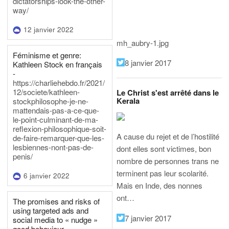
dictatorships-look-the-other-
way/
12 janvier 2022
mh_aubry-1.jpg
Féminisme et genre:
8 janvier 2017
Kathleen Stock en français
-
https://charliehebdo.fr/2021/
12/societe/kathleen-
Le Christ s'est arrêté dans le
Kerala
stockphilosophe-je-ne-
mattendais-pas-a-ce-que-
le-point-culminant-de-ma-
reflexion-philosophique-soit-
A cause du rejet et de l’hostilité
de-faire-remarquer-que-les-
lesbiennes-nont-pas-de-
dont elles sont victimes, bon
penis/
nombre de personnes trans ne
terminent pas leur scolarité.
6 janvier 2022
Mais en Inde, des nonnes
ont…
The promises and risks of
using targeted ads and
7 janvier 2017
social media to « nudge »
good behaviour -