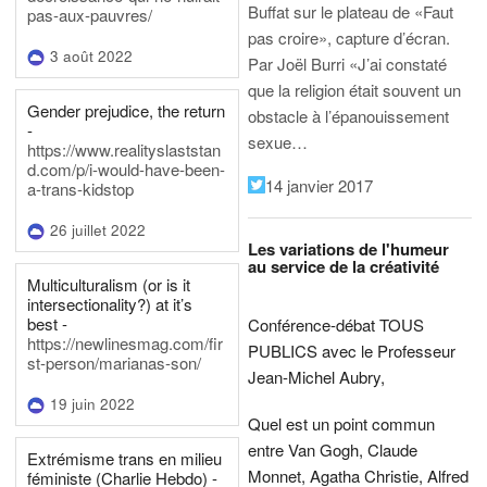
Buffat sur le plateau de «Faut
pas-aux-pauvres/
pas croire», capture d’écran.
3 août 2022
Par Joël Burri
«J’ai constaté
que la religion était souvent un
Gender prejudice, the return
obstacle à l’épanouissement
-
sexue…
https://www.realityslaststan
d.com/p/i-would-have-been-
14 janvier 2017
a-trans-kidstop
26 juillet 2022
Les variations de l'humeur
au service de la créativité
Multiculturalism (or is it
intersectionality?) at it’s
best -
Conférence-débat TOUS
https://newlinesmag.com/fir
PUBLICS avec le Professeur
st-person/marianas-son/
Jean-Michel Aubry,
19 juin 2022
Quel est un point commun
entre Van Gogh, Claude
Extrémisme trans en milieu
Monnet, Agatha Christie, Alfred
féministe (Charlie Hebdo) -