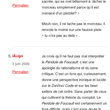
sacrée, qui se met bêtement à lâcher le
Permalien
morceau simplement parce qu’il est
menacé d’un pistolet? »
Meuh non, il ne lache pas le morceau, il
renvoie le moine sur une fausse piste
« tu n’ira pas au delà « .
iÃ±igo
Je crois qu’il ne faut pas mal interpréter
le
Pendule de Foucault
: c’est une
3 juin 2006
apologie du rationalisme et du sens
Permalien
critique. C’est un livre qui, curieusement,
donne une perspective ironique et lucide
sur le
DaVinci Code
et sur les best-
sellers de cet ordre. Sans parler de ceux
qui cultivent la théorie du complot. Le
Pendule de Foucault
est certainement un
livre difficile, mais c’est sans doute là