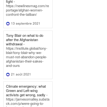
fight -
https://newlinesmag.com/re
portage/afghan-women-
confront-the-taliban/
13 septembre 2021
Tony Blair on what to do
after the Afghanistan
withdrawal -
https://institute.global/tony-
blair/tony-blair-why-we-
must-not-abandon-people-
afghanistan-their-sakes-
and-ours
21 août 2021
Climate emergency: what
Green and Left-wing
activists get wrong, sadly -
https://jamesomalley.substa
ck.com/p/were-going-to-