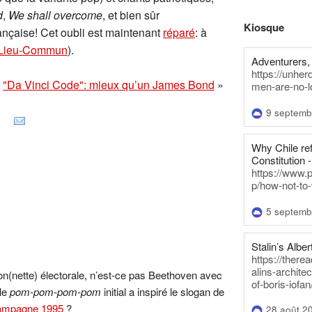
d
,
We shall overcome
, et bien sûr
Kiosque
ançaise! Cet oubli est maintenant
réparé
: à
Lieu-Commun
).
Adventurers, 
https://unhe
"Da Vinci Code": mieux qu’un James Bond
»
men-are-no-l
9 septemb
Why Chile re
Constitution -
https://www.
p/how-not-to-
5 septemb
Stalin’s Alber
https://there
alins-architec
n(nette) électorale, n’est-ce pas Beethoven avec
of-boris-iofan
le
pom-pom-pom-pom
initial a inspiré le slogan de
ampagne 1995
?
28 août 2