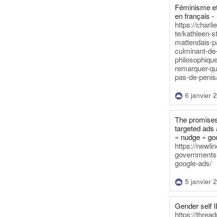
Féminisme et
en français -
https://charl
te/kathleen-s
mattendais-p
culminant-de
philosophique
remarquer-qu
pas-de-penis
6 janvier 
The promises
targeted ads 
« nudge » go
https://newl
governments-t
google-ads/
5 janvier 
Gender self I
https://threa