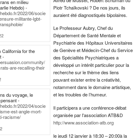
Alfred de Musset, Robert Schuman ou
rans en milieu
arlie Hebdo) -
Piotr Tchaïkovski ? De nos jours, ils
iehebdo.fr/2022/06/socie
auraient été diagnostiqués bipolaires.
ensure-militante-lgbt-
ransphobie/
Le Professeur Aubry, Chef du
Département de Santé Mentale et
22
Psychiatrie des Hôpitaux Universitaires
de Genève et Médecin-Chef du Service
California for the
t -
des Spécialités Psychiatriques a
persuasion.community/
développé un intérêt particulier pour la
ts-are-recalling-their
recherche sur le thème des liens
2
pouvant exister entre la créativité,
notamment dans le domaine artistique,
et les troubles de l’humeur.
ens du voyage, le
-pensant -
iehebdo.fr/2022/04/socie
Il participera a une conférence-débat
anisme-est-angle-mort-
organisée par l'association ATB&D
ti-racisme/
http://www.association-atb.org
22
le jeudi 12 janvier à 18:30 – 20:00
à la