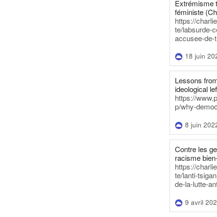
Extrémisme t
féministe (Ch
https://charl
te/labsurde-c
accusee-de-t
18 juin 20
Lessons from 
ideological lef
https://www.
p/why-democra
8 juin 202
Contre les g
racisme bien
https://charl
te/lanti-tsig
de-la-lutte-an
9 avril 20