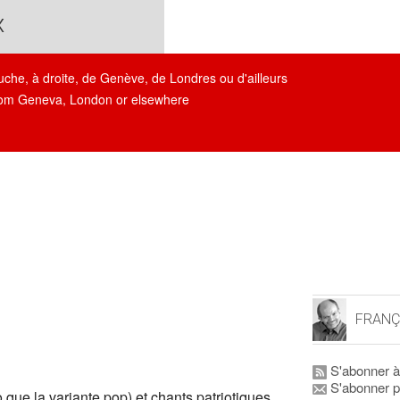
x
auche, à droite, de Genève, de Londres ou d'ailleurs
, from Geneva, London or elsewhere
FRANÇ
S'abonner à
S'abonner p
o que la variante pop) et chants patriotiques,