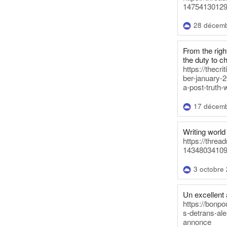
14754130129
28 décem
From the righ
the duty to c
https://thecr
ber-january-2
a-post-truth-
17 décem
Writing world 
https://threa
14348034109
3 octobre
Un excellent a
https://bonpo
s-detrans-ale
annonce