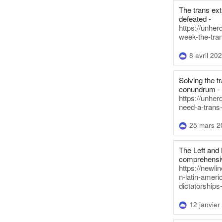
The trans ex
defeated -
https://unher
week-the-tra
8 avril 20
Solving the tr
conundrum -
https://unhe
need-a-trans
25 mars 2
The Left and 
comprehensiv
https://newl
n-latin-americ
dictatorships
12 janvier