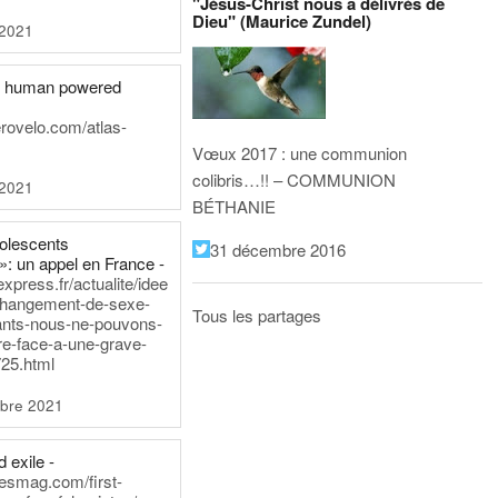
"Jésus-Christ nous a délivrés de
Dieu" (Maurice Zundel)
 2021
he human powered
erovelo.com/atlas-
Vœux 2017 : une communion
colibris…!! – COMMUNION
 2021
BÉTHANIE
dolescents
31 décembre 2016
»: un appel en France -
express.fr/actualite/idee
changement-de-sexe-
Tous les partages
ants-nous-ne-pouvons-
re-face-a-une-grave-
25.html
bre 2021
 exile -
nesmag.com/first-