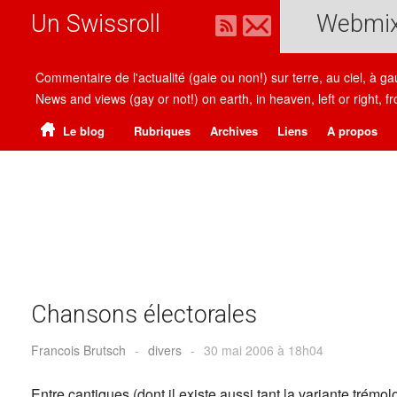
Un Swissroll
Webmi
Commentaire de l'actualité (gaie ou non!) sur terre, au ciel, à g
News and views (gay or not!) on earth, in heaven, left or right
Le blog
Rubriques
Archives
Liens
A propos
Chansons électorales
Francois Brutsch
-
divers
-
30 mai 2006 à 18h04
Entre cantiques (dont il existe aussi tant la variante trémol