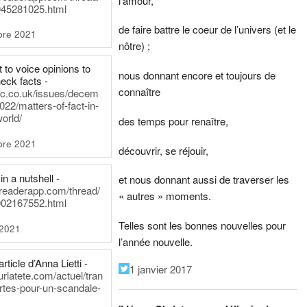
l’amour,
45281025.html
de faire battre le coeur de l’univers (et le
bre 2021
nôtre) ;
t to voice opinions to
nous donnant encore et toujours de
heck facts -
connaître
itic.co.uk/issues/decem
022/matters-of-fact-in-
world/
des temps pour renaître,
bre 2021
découvrir, se réjouir,
in a nutshell -
et nous donnant aussi de traverser les
dreaderapp.com/thread/
« autres » moments.
02167552.html
Telles sont les bonnes nouvelles pour
 2021
l’année nouvelle.
rticle d’Anna Lietti -
1 janvier 2017
urlatete.com/actuel/tran
rtes-pour-un-scandale-