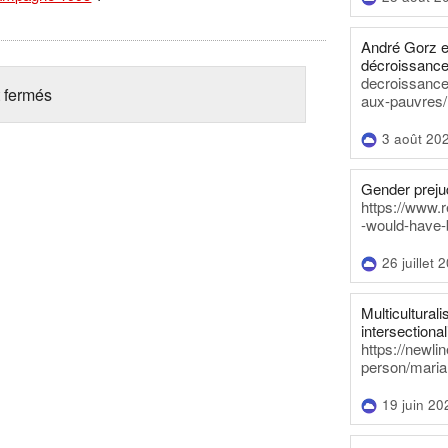
André Gorz e
décroissance
decroissance-
 fermés
aux-pauvres/
3 août 20
Gender prejud
https://www.r
-would-have-
26 juillet 
Multiculturalis
intersectionali
https://newli
person/maria
19 juin 20