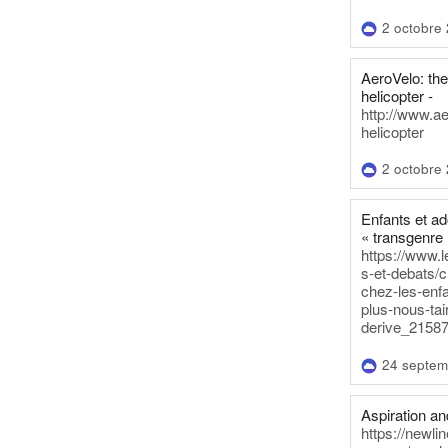
2 octobre
AeroVelo: t
helicopter -
http://www.a
helicopter
2 octobre
Enfants et a
« transgenre 
https://www.l
s-et-debats/
chez-les-enf
plus-nous-tai
derive_21587
24 septem
Aspiration and
https://newli