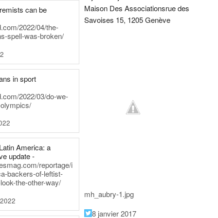
Maison Des Associations
rue des
tremists can be
Savoises 15, 1205 Genève
d.com/2022/04/the-
ns-spell-was-broken/
22
ans in sport
rd.com/2022/03/do-we-
-olympics/
022
Latin America: a
e update -
inesmag.com/reportage/i
a-backers-of-leftist-
-look-the-other-way/
mh_aubry-1.jpg
 2022
8 janvier 2017