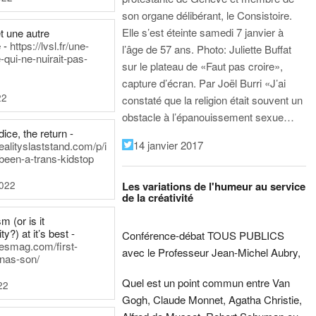
son organe délibérant, le Consistoire.
Elle s’est éteinte samedi 7 janvier à
t une autre
 -
https://lvsl.fr/une-
l’âge de 57 ans.
Photo: Juliette Buffat
qui-ne-nuirait-pas-
sur le plateau de «Faut pas croire»,
capture d’écran.
Par Joël Burri
«J’ai
22
constaté que la religion était souvent un
obstacle à l’épanouissement sexue…
ice, the return -
14 janvier 2017
ealityslaststand.com/p/i
been-a-trans-kidstop
2022
Les variations de l'humeur au service
de la créativité
m (or is it
ty?) at it’s best -
Conférence-débat TOUS PUBLICS
nesmag.com/first-
avec le Professeur Jean-Michel Aubry,
nas-son/
Quel est un point commun entre Van
22
Gogh, Claude Monnet, Agatha Christie,