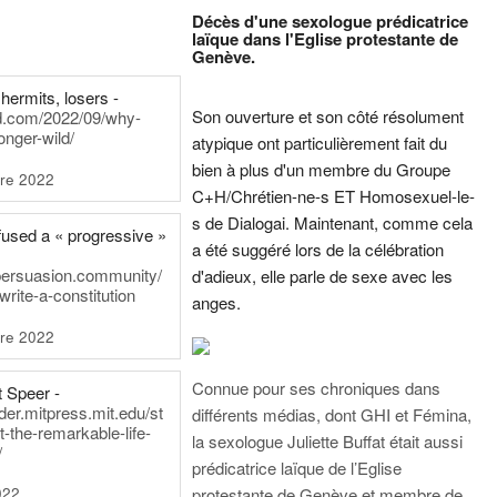
Décès d'une sexologue prédicatrice
laïque dans l'Eglise protestante de
Genève.
hermits, losers -
Son ouverture et son côté résolument
rd.com/2022/09/why-
onger-wild/
atypique ont particulièrement fait du
bien à plus d'un membre du Groupe
re 2022
C+H/Chrétien-ne-s ET Homosexuel-le-
s de Dialogai. Maintenant, comme cela
fused a « progressive »
a été suggéré lors de la célébration
persuasion.community/
d'adieux, elle parle de sexe avec les
write-a-constitution
anges.
re 2022
Connue pour ses chroniques dans
t Speer -
ader.mitpress.mit.edu/st
différents médias, dont GHI et Fémina,
t-the-remarkable-life-
la sexologue Juliette Buffat était aussi
/
prédicatrice laïque de l’Eglise
022
protestante de Genève et membre de