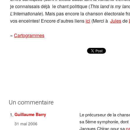
je connaissais déjà le chant politique (
This land is my lan
L’Internationale
). Mais pas encore la chanson électorale fr
vos enceintes! Encore d’autres liens
ici
(Merci à
Jules
de
«
Cartogrammes
Un commentaire
Guillaume Barry
Le précurseur de la chanso
sa 5ème symphonie, dont 
31 mai 2006
Jacques Chirac pour sa
c