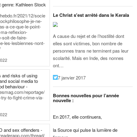
 genre: Kathleen Stock
Le Christ s'est arrêté dans le Kerala
iehebdo.fr/2021/12/socie
tockphilosophe-je-ne-
as-a-ce-que-le-point-
-ma-reflexion-
A cause du rejet et de l’hostilité dont
-soit-de-faire-
e-les-lesbiennes-nont-
elles sont victimes, bon nombre de
/
personnes trans ne terminent pas leur
scolarité. Mais en Inde, des nonnes
2022
ont…
 and risks of using
7 janvier 2017
and social media to
od behaviour -
inesmag.com/reportage/
Bonnes nouvelles pour l’année
ry-to-fight-crime-via-
nouvelle :
2022
En 2017, elle continuera,
la Source qui pulse la lumière de
D and sex offenders -
dreaderapp.com/thread/