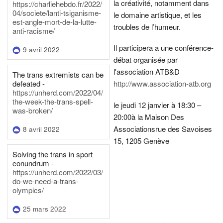
la créativité, notamment dans
https://charliehebdo.fr/2022/
04/societe/lanti-tsiganisme-
le domaine artistique, et les
est-angle-mort-de-la-lutte-
troubles de l’humeur.
anti-racisme/
Il participera a une conférence-
9 avril 2022
débat organisée par
l'association ATB&D
The trans extremists can be
defeated -
http://www.association-atb.org
https://unherd.com/2022/04/
the-week-the-trans-spell-
le jeudi 12 janvier à 18:30 –
was-broken/
20:00
à la Maison Des
Associations
rue des Savoises
8 avril 2022
15, 1205 Genève
Solving the trans in sport
conundrum -
https://unherd.com/2022/03/
do-we-need-a-trans-
olympics/
25 mars 2022