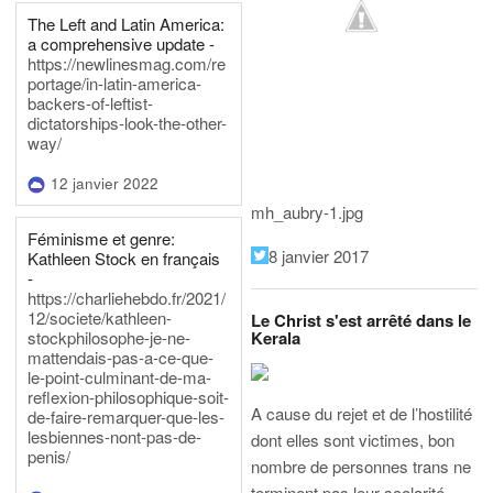
The Left and Latin America:
a comprehensive update -
https://newlinesmag.com/re
portage/in-latin-america-
backers-of-leftist-
dictatorships-look-the-other-
way/
12 janvier 2022
mh_aubry-1.jpg
Féminisme et genre:
8 janvier 2017
Kathleen Stock en français
-
https://charliehebdo.fr/2021/
12/societe/kathleen-
Le Christ s'est arrêté dans le
Kerala
stockphilosophe-je-ne-
mattendais-pas-a-ce-que-
le-point-culminant-de-ma-
reflexion-philosophique-soit-
A cause du rejet et de l’hostilité
de-faire-remarquer-que-les-
lesbiennes-nont-pas-de-
dont elles sont victimes, bon
penis/
nombre de personnes trans ne
terminent pas leur scolarité.