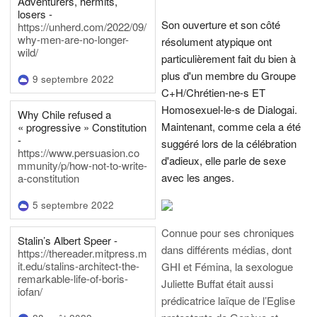
Adventurers, hermits,
losers -
Son ouverture et son côté
https://unherd.com/2022/09/
why-men-are-no-longer-
résolument atypique ont
wild/
particulièrement fait du bien à
plus d'un membre du Groupe
9 septembre 2022
C+H/Chrétien-ne-s ET
Homosexuel-le-s de Dialogai.
Why Chile refused a
Maintenant, comme cela a été
« progressive » Constitution
-
suggéré lors de la célébration
https://www.persuasion.co
d'adieux, elle parle de sexe
mmunity/p/how-not-to-write-
avec les anges.
a-constitution
5 septembre 2022
Connue pour ses chroniques
Stalin’s Albert Speer -
dans différents médias, dont
https://thereader.mitpress.m
it.edu/stalins-architect-the-
GHI et Fémina, la sexologue
remarkable-life-of-boris-
Juliette Buffat était aussi
iofan/
prédicatrice laïque de l’Eglise