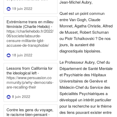
Jean-Michel Aubry,
19 juin 2022
Quel est un point commun
entre Van Gogh, Claude
Extrémisme trans en milieu
Monnet, Agatha Christie, Alfred
féministe (Charlie Hebdo) -
https://charliehebdo.fr/2022/
de Musset, Robert Schuman
06/societe/labsurde-
ou Piotr Tchaïkovski ? De nos
censure-militante-lgbt-
jours, ils auraient été
accusee-de-transphobie/
diagnostiqués bipolaires.
18 juin 2022
Le Professeur Aubry, Chef du
Lessons from California for
Département de Santé Mentale
the ideological left -
et Psychiatrie des Hôpitaux
https://www.persuasion.co
Universitaires de Genève et
mmunity/p/why-democrats-
are-recalling-their
Médecin-Chef du Service des
Spécialités Psychiatriques a
8 juin 2022
développé un intérêt particulier
pour la recherche sur le thème
Contre les gens du voyage,
des liens pouvant exister entre
le racisme bien-pensant -