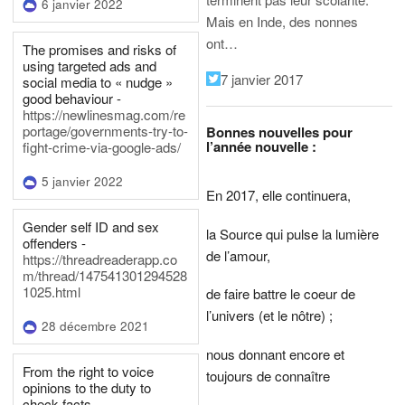
6 janvier 2022
Mais en Inde, des nonnes
ont…
The promises and risks of
using targeted ads and
7 janvier 2017
social media to « nudge »
good behaviour -
https://newlinesmag.com/re
portage/governments-try-to-
Bonnes nouvelles pour
l’année nouvelle :
fight-crime-via-google-ads/
5 janvier 2022
En 2017, elle continuera,
Gender self ID and sex
la Source qui pulse la lumière
offenders -
de l’amour,
https://threadreaderapp.co
m/thread/147541301294528
1025.html
de faire battre le coeur de
l’univers (et le nôtre) ;
28 décembre 2021
nous donnant encore et
From the right to voice
toujours de connaître
opinions to the duty to
check facts -