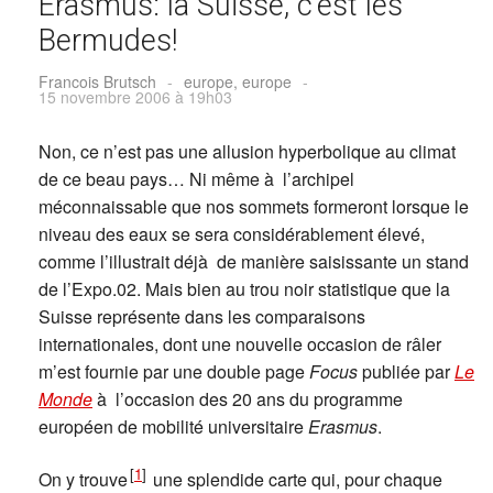
Erasmus: la Suisse, c’est les
Bermudes!
Francois Brutsch
-
europe, europe
-
15 novembre 2006 à 19h03
Non, ce n’est pas une allusion hyperbolique au climat
de ce beau pays… Ni même à l’archipel
méconnaissable que nos sommets formeront lorsque le
niveau des eaux se sera considérablement élevé,
comme l’illustrait déjà de manière saisissante un stand
de l’Expo.02. Mais bien au trou noir statistique que la
Suisse représente dans les comparaisons
internationales, dont une nouvelle occasion de râler
m’est fournie par une double page
Focus
publiée par
Le
Monde
à l’occasion des 20 ans du programme
européen de mobilité universitaire
Erasmus
.
[
1
]
On y trouve
une splendide carte qui, pour chaque