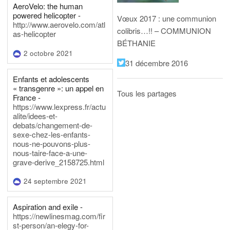
AeroVelo: the human
powered helicopter -
Vœux 2017 : une communion
http://www.aerovelo.com/atl
colibris…!! – COMMUNION
as-helicopter
BÉTHANIE
2 octobre 2021
31 décembre 2016
Enfants et adolescents
« transgenre »: un appel en
Tous les partages
France -
https://www.lexpress.fr/actu
alite/idees-et-
debats/changement-de-
sexe-chez-les-enfants-
nous-ne-pouvons-plus-
nous-taire-face-a-une-
grave-derive_2158725.html
24 septembre 2021
Aspiration and exile -
https://newlinesmag.com/fir
st-person/an-elegy-for-