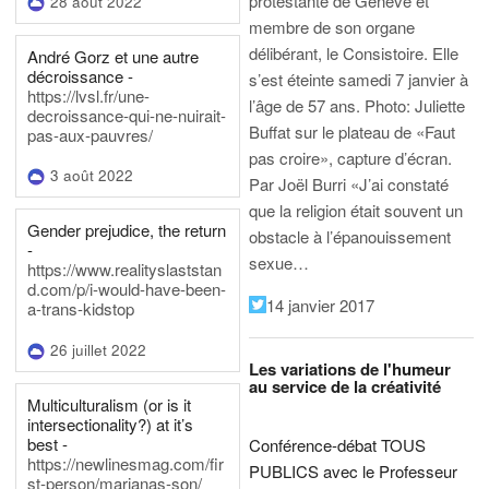
protestante de Genève et
28 août 2022
membre de son organe
délibérant, le Consistoire. Elle
André Gorz et une autre
décroissance -
s’est éteinte samedi 7 janvier à
https://lvsl.fr/une-
l’âge de 57 ans.
Photo: Juliette
decroissance-qui-ne-nuirait-
Buffat sur le plateau de «Faut
pas-aux-pauvres/
pas croire», capture d’écran.
3 août 2022
Par Joël Burri
«J’ai constaté
que la religion était souvent un
Gender prejudice, the return
obstacle à l’épanouissement
-
sexue…
https://www.realityslaststan
d.com/p/i-would-have-been-
14 janvier 2017
a-trans-kidstop
26 juillet 2022
Les variations de l'humeur
au service de la créativité
Multiculturalism (or is it
intersectionality?) at it’s
best -
Conférence-débat TOUS
https://newlinesmag.com/fir
PUBLICS avec le Professeur
st-person/marianas-son/