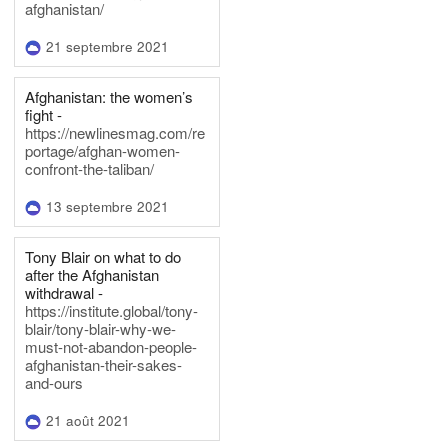
afghanistan/
21 septembre 2021
Afghanistan: the women’s
fight -
https://newlinesmag.com/re
portage/afghan-women-
confront-the-taliban/
13 septembre 2021
Tony Blair on what to do
after the Afghanistan
withdrawal -
https://institute.global/tony-
blair/tony-blair-why-we-
must-not-abandon-people-
afghanistan-their-sakes-
and-ours
21 août 2021