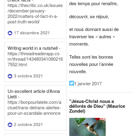
des temps pour renaître,
https://thecritic.co.uk/issues
/december-january-
2022/matters-of-fact-in-a-
découvrir, se réjouir,
post-truth-world/
et nous donnant aussi de
17 décembre 2021
traverser les « autres »
moments.
Writing world in a nutshell -
https://threadreaderapp.co
Telles sont les bonnes
m/thread/143480341090216
nouvelles pour l’année
7552.html
nouvelle.
3 octobre 2021
1 janvier 2017
Un excellent article d’Anna
Lietti -
"Jésus-Christ nous a
https://bonpourlatete.com/a
délivrés de Dieu" (Maurice
ctuel/trans-detrans-alertes-
Zundel)
pour-un-scandale-annonce
2 octobre 2021