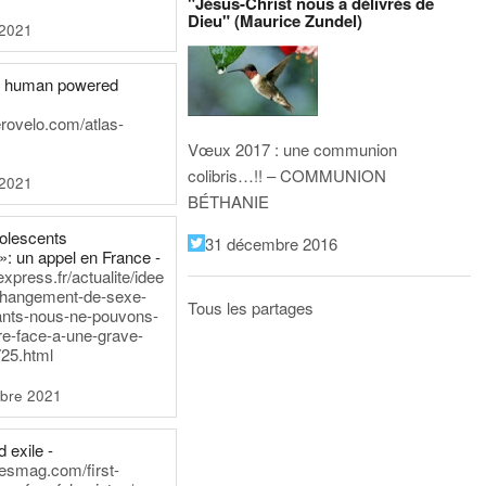
"Jésus-Christ nous a délivrés de
Dieu" (Maurice Zundel)
 2021
he human powered
erovelo.com/atlas-
Vœux 2017 : une communion
colibris…!! – COMMUNION
 2021
BÉTHANIE
dolescents
31 décembre 2016
»: un appel en France -
express.fr/actualite/idee
changement-de-sexe-
Tous les partages
ants-nous-ne-pouvons-
re-face-a-une-grave-
25.html
bre 2021
 exile -
nesmag.com/first-