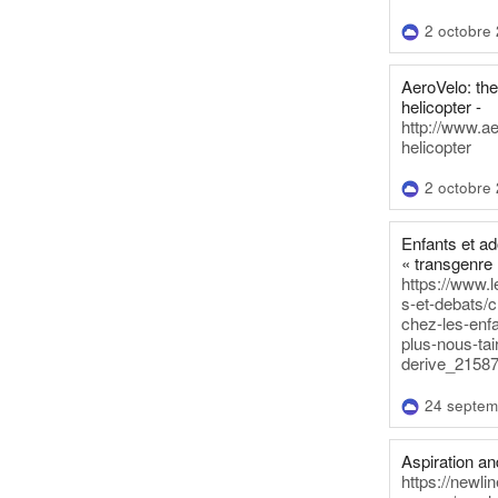
2 octobre
AeroVelo: t
helicopter -
http://www.a
helicopter
2 octobre
Enfants et a
« transgenre 
https://www.l
s-et-debats/
chez-les-enf
plus-nous-tai
derive_21587
24 septem
Aspiration and
https://newli