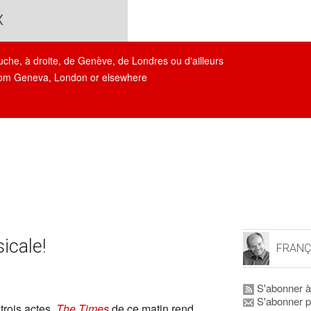
x
auche, à droite, de Genève, de Londres ou d'ailleurs
, from Geneva, London or elsewhere
icale!
FRANÇ
S'abonner à
S'abonner p
trois actes.
The Times
de ce matin rend