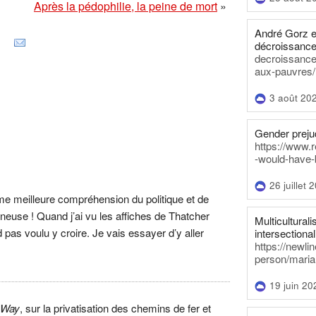
Après la pédophilie, la peine de mort
»
André Gorz e
décroissance
decroissance-
aux-pauvres/
3 août 20
Gender prejud
https://www.r
-would-have-
26 juillet 
me meilleure compréhension du politique et de
mineuse ! Quand j’ai vu les affiches de Thatcher
Multiculturalis
d pas voulu y croire. Je vais essayer d’y aller
intersectionali
https://newli
person/maria
19 juin 20
 Way
, sur la privatisation des chemins de fer et