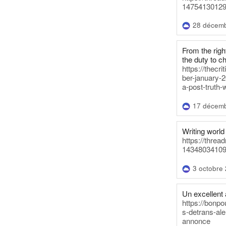
14754130129
28 décem
From the righ
the duty to c
https://thecr
ber-january-2
a-post-truth-
17 décem
Writing world 
https://threa
14348034109
3 octobre
Un excellent a
https://bonpo
s-detrans-ale
annonce