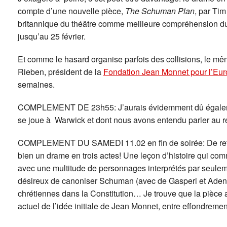
compte d’une nouvelle pièce,
The Schuman Plan
, par Tim
britannique du théâtre comme meilleure compréhension du p
jusqu’au 25 février.
Et comme le hasard organise parfois des collisions, le mê
Rieben, président de la
Fondation Jean Monnet pour l’Eu
semaines.
COMPLEMENT DE 23h55: J’aurais évidemment dû égale
se joue à Warwick et dont nous avons entendu parler au ré
COMPLEMENT DU SAMEDI 11.02 en fin de soirée: De retou
bien un drame en trois actes! Une leçon d’histoire qui co
avec une multitude de personnages interprétés par seuleme
désireux de canoniser Schuman (avec de Gasperi et Adenaue
chrétiennes dans la Constitution… Je trouve que la pièce
actuel de l’idée initiale de Jean Monnet, entre effondrem