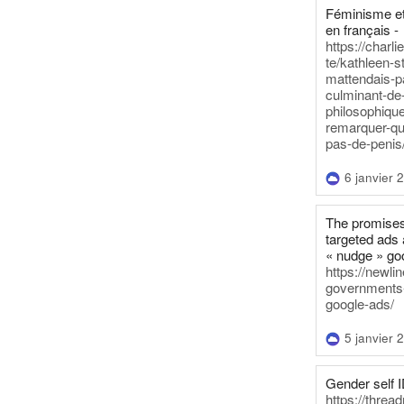
Féminisme et
en français -
https://charl
te/kathleen-s
mattendais-p
culminant-de
philosophique
remarquer-qu
pas-de-penis
6 janvier 
The promises
targeted ads 
« nudge » go
https://newl
governments-t
google-ads/
5 janvier 
Gender self I
https://threa