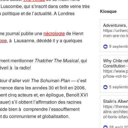
 Luscombe, qui s’inscrit dans cette veine très
Kiosque
olitique et de l’actualité. A Londres
Adventurers, 
https://unhe
me journal publie une
nécrologie
de Henri
men-are-no-l
rope
, à Lausanne, décédé il y a quelques
9 septemb
ment mentionner
Thatcher The Musical
, qui
Why Chile re
Constitution -
veil à la radio!
https://www.
p/how-not-to-
r d’aller voir
The Schuman Plan
— c’est
5 septemb
mmence dans les années 30 et finit en 2006,
nt cinq acteurs et, en épilogue, Benoît XVI
Stalin’s Alber
r) s’il obtient l’affirmation des racines
https://there
 aide bien à comprendre l’essoufflement
alins-architec
ent du communisme et globalisation.
of-boris-iofan
28 août 2