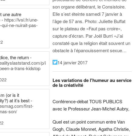
son organe délibérant, le Consistoire.
Elle s’est éteinte samedi 7 janvier à
t une autre
 -
https://lvsl.fr/une-
l’âge de 57 ans.
Photo: Juliette Buffat
qui-ne-nuirait-pas-
sur le plateau de «Faut pas croire»,
capture d’écran.
Par Joël Burri
«J’ai
22
constaté que la religion était souvent un
obstacle à l’épanouissement sexue…
ice, the return -
14 janvier 2017
ealityslaststand.com/p/i
been-a-trans-kidstop
2022
Les variations de l'humeur au service
de la créativité
m (or is it
ty?) at it’s best -
Conférence-débat TOUS PUBLICS
nesmag.com/first-
avec le Professeur Jean-Michel Aubry,
nas-son/
Quel est un point commun entre Van
22
Gogh, Claude Monnet, Agatha Christie,