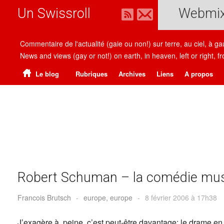
Un Swissroll
Webmi
Commentaire de l'actualité (gaie ou non!) sur terre, au ciel, à g
News and views (gay or not!) on earth, in heaven, left or right
Le blog
Rubriques
Archives
Liens
A propos
Robert Schuman – la comédie mus
Francois Brutsch
-
europe, europe
-
8 février 2006 à 17h38
J’exagère à peine, c’est peut-être davantage: le drame en 