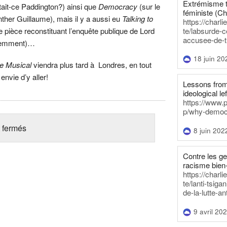
Extrémisme t
était-ce Paddington?) ainsi que
Democracy
(sur le
féministe (Ch
ther Guillaume), mais il y a aussi eu
Talking to
https://charl
te/labsurde-c
 pièce reconstituant l’enquête publique de Lord
accusee-de-t
édemment)…
18 juin 20
e Musical
viendra plus tard à Londres, en tout
nvie d’y aller!
Lessons from 
ideological lef
https://www.
p/why-democra
 fermés
8 juin 202
Contre les g
racisme bien
https://charl
te/lanti-tsig
de-la-lutte-an
9 avril 20