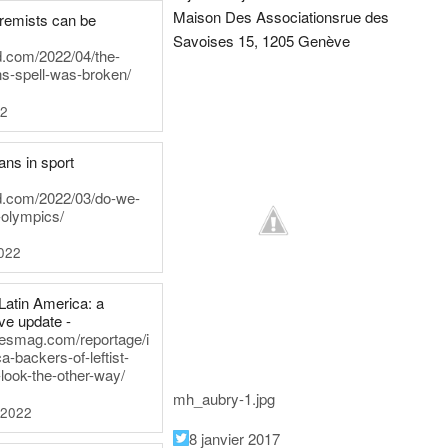
Maison Des Associations
rue des
tremists can be
Savoises 15, 1205 Genève
d.com/2022/04/the-
ns-spell-was-broken/
22
ans in sport
rd.com/2022/03/do-we-
-olympics/
022
Latin America: a
e update -
inesmag.com/reportage/i
a-backers-of-leftist-
-look-the-other-way/
mh_aubry-1.jpg
 2022
8 janvier 2017