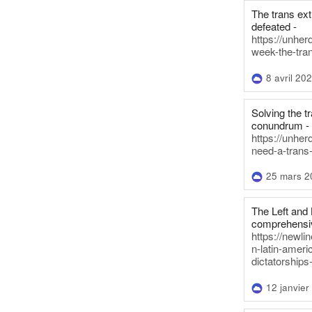
The trans ex
defeated -
https://unher
week-the-tra
8 avril 20
Solving the tr
conundrum -
https://unhe
need-a-trans
25 mars 2
The Left and 
comprehensiv
https://newl
n-latin-americ
dictatorships
12 janvier