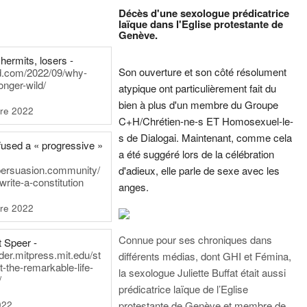
Décès d'une sexologue prédicatrice
laïque dans l'Eglise protestante de
Genève.
hermits, losers -
Son ouverture et son côté résolument
rd.com/2022/09/why-
onger-wild/
atypique ont particulièrement fait du
bien à plus d'un membre du Groupe
re 2022
C+H/Chrétien-ne-s ET Homosexuel-le-
s de Dialogai. Maintenant, comme cela
fused a « progressive »
a été suggéré lors de la célébration
persuasion.community/
d'adieux, elle parle de sexe avec les
write-a-constitution
anges.
re 2022
Connue pour ses chroniques dans
t Speer -
ader.mitpress.mit.edu/st
différents médias, dont GHI et Fémina,
t-the-remarkable-life-
la sexologue Juliette Buffat était aussi
/
prédicatrice laïque de l’Eglise
022
protestante de Genève et membre de