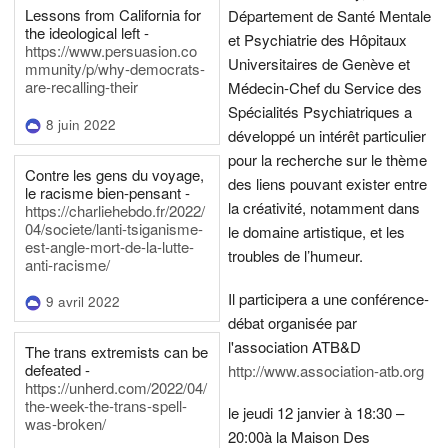
Lessons from California for
Département de Santé Mentale
the ideological left -
et Psychiatrie des Hôpitaux
https://www.persuasion.co
Universitaires de Genève et
mmunity/p/why-democrats-
are-recalling-their
Médecin-Chef du Service des
Spécialités Psychiatriques a
8 juin 2022
développé un intérêt particulier
pour la recherche sur le thème
Contre les gens du voyage,
des liens pouvant exister entre
le racisme bien-pensant -
la créativité, notamment dans
https://charliehebdo.fr/2022/
04/societe/lanti-tsiganisme-
le domaine artistique, et les
est-angle-mort-de-la-lutte-
troubles de l’humeur.
anti-racisme/
Il participera a une conférence-
9 avril 2022
débat organisée par
l'association ATB&D
The trans extremists can be
defeated -
http://www.association-atb.org
https://unherd.com/2022/04/
the-week-the-trans-spell-
le jeudi 12 janvier à 18:30 –
was-broken/
20:00
à la Maison Des