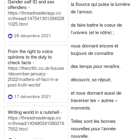
Gender self ID and sex
la Source qui pulse la lumière
offenders -
de l’amour,
https://threadreaderapp.co
m/thread/147541301294528
1025.html
de faire battre le coeur de
l’univers (et le nôtre) ;
28 décembre 2021
nous donnant encore et
From the right to voice
toujours de connaître
opinions to the duty to
check facts -
des temps pour renaître,
https://thecritic.co.uk/issues
/december-january-
2022/matters-of-fact-in-a-
découvrir, se réjouir,
post-truth-world/
et nous donnant aussi de
17 décembre 2021
traverser les « autres »
moments.
Writing world in a nutshell -
https://threadreaderapp.co
Telles sont les bonnes
m/thread/143480341090216
nouvelles pour l’année
7552.html
nouvelle.