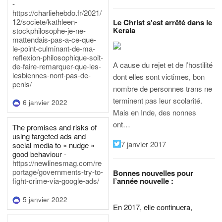
-
https://charliehebdo.fr/2021/
12/societe/kathleen-
Le Christ s'est arrêté dans le
Kerala
stockphilosophe-je-ne-
mattendais-pas-a-ce-que-
le-point-culminant-de-ma-
reflexion-philosophique-soit-
A cause du rejet et de l’hostilité
de-faire-remarquer-que-les-
lesbiennes-nont-pas-de-
dont elles sont victimes, bon
penis/
nombre de personnes trans ne
terminent pas leur scolarité.
6 janvier 2022
Mais en Inde, des nonnes
ont…
The promises and risks of
using targeted ads and
7 janvier 2017
social media to « nudge »
good behaviour -
https://newlinesmag.com/re
portage/governments-try-to-
Bonnes nouvelles pour
l’année nouvelle :
fight-crime-via-google-ads/
5 janvier 2022
En 2017, elle continuera,