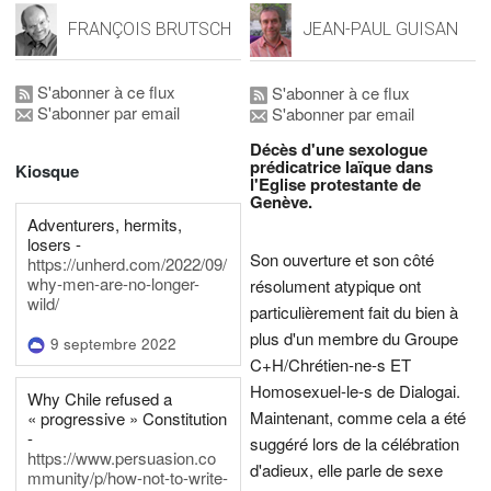
FRANÇOIS BRUTSCH
JEAN-PAUL GUISAN
S'abonner à ce flux
S'abonner à ce flux
S'abonner par email
S'abonner par email
Décès d'une sexologue
prédicatrice laïque dans
Kiosque
l'Eglise protestante de
Genève.
Adventurers, hermits,
losers -
Son ouverture et son côté
https://unherd.com/2022/09/
why-men-are-no-longer-
résolument atypique ont
wild/
particulièrement fait du bien à
plus d'un membre du Groupe
9 septembre 2022
C+H/Chrétien-ne-s ET
Homosexuel-le-s de Dialogai.
Why Chile refused a
Maintenant, comme cela a été
« progressive » Constitution
-
suggéré lors de la célébration
https://www.persuasion.co
d'adieux, elle parle de sexe
mmunity/p/how-not-to-write-