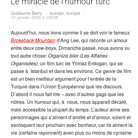
Le miracle de l’humour turc
Guillaume Barry
-
europe, europe
-
15 janvier 2006 à 10h38
Aujourd’hui, nous irons comme il se doit voir le fameux
Brokeback Mountain
d’Ang Lee, qui raconte un amour
entre deux cow-boys. Dimanche passé, nous avons vu
tout autre chose:
Organize Isler (Les Affaires
Organisées)
, un film turc de Yilmaz Erdogan, qui se
passe à Istanbul et dans les environs. Ce genre de film
est un bien meilleur argument pour l’entrée de la
Turquie dans l’Union Européenne que les discours.
D’abord il nous fait rire – avec d’autres gags que les
nôtres. Un humour qui, à nous, nous apparaît décalé,
mais accessible la plupart du temps. L’auteur aime ses
personnages qui s’aiment d’amitié et d’amour, volent et
escroquent leur prochain avec bonheur, car ils aiment la
vie (certains rayonnent) avec plus ou moins de cynisme