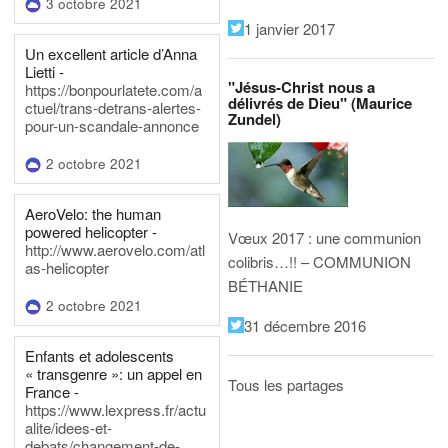
3 octobre 2021
1 janvier 2017
Un excellent article d’Anna
Lietti -
"Jésus-Christ nous a
https://bonpourlatete.com/a
délivrés de Dieu" (Maurice
ctuel/trans-detrans-alertes-
Zundel)
pour-un-scandale-annonce
2 octobre 2021
AeroVelo: the human
powered helicopter -
Vœux 2017 : une communion
http://www.aerovelo.com/atl
colibris…!! – COMMUNION
as-helicopter
BÉTHANIE
2 octobre 2021
31 décembre 2016
Enfants et adolescents
« transgenre »: un appel en
Tous les partages
France -
https://www.lexpress.fr/actu
alite/idees-et-
debats/changement-de-