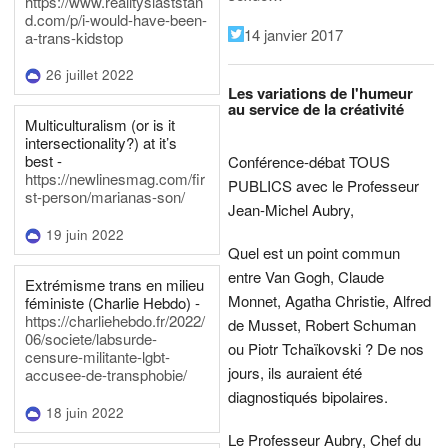
https://www.realityslaststan
d.com/p/i-would-have-been-
14 janvier 2017
a-trans-kidstop
26 juillet 2022
Les variations de l'humeur
au service de la créativité
Multiculturalism (or is it
intersectionality?) at it’s
best -
Conférence-débat TOUS
https://newlinesmag.com/fir
PUBLICS avec le Professeur
st-person/marianas-son/
Jean-Michel Aubry,
19 juin 2022
Quel est un point commun
entre Van Gogh, Claude
Extrémisme trans en milieu
Monnet, Agatha Christie, Alfred
féministe (Charlie Hebdo) -
https://charliehebdo.fr/2022/
de Musset, Robert Schuman
06/societe/labsurde-
ou Piotr Tchaïkovski ? De nos
censure-militante-lgbt-
jours, ils auraient été
accusee-de-transphobie/
diagnostiqués bipolaires.
18 juin 2022
Le Professeur Aubry, Chef du