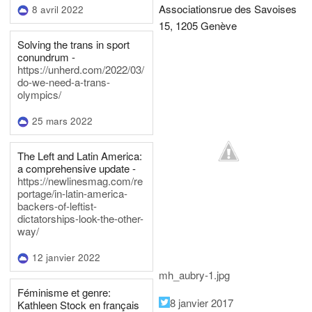
Associations
rue des Savoises
8 avril 2022
15, 1205 Genève
Solving the trans in sport
conundrum -
https://unherd.com/2022/03/
do-we-need-a-trans-
olympics/
25 mars 2022
The Left and Latin America:
a comprehensive update -
https://newlinesmag.com/re
portage/in-latin-america-
backers-of-leftist-
dictatorships-look-the-other-
way/
12 janvier 2022
mh_aubry-1.jpg
Féminisme et genre:
8 janvier 2017
Kathleen Stock en français