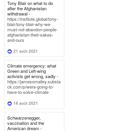
Tony Blair on what to do
after the Afghanistan
withdrawal -
https://institute.global/tony-
blair/tony-blair-why-we-
must-not-abandon-people-
afghanistan-their-sakes-
and-ours
21 août 2021
Climate emergency: what
Green and Left-wing
activists get wrong, sadly -
https://jamesomalley.substa
ck.com/p/were-going-to-
have-to-solve-climate
16 août 2021
Schwarzenegger,
vaccination and the
American dream -