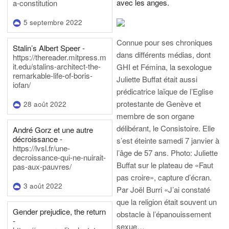
avec les anges.
a-constitution
5 septembre 2022
Connue pour ses chroniques
Stalin’s Albert Speer -
dans différents médias, dont
https://thereader.mitpress.m
it.edu/stalins-architect-the-
GHI et Fémina, la sexologue
remarkable-life-of-boris-
Juliette Buffat était aussi
iofan/
prédicatrice laïque de l’Eglise
protestante de Genève et
28 août 2022
membre de son organe
délibérant, le Consistoire. Elle
André Gorz et une autre
décroissance -
s’est éteinte samedi 7 janvier à
https://lvsl.fr/une-
l’âge de 57 ans.
Photo: Juliette
decroissance-qui-ne-nuirait-
Buffat sur le plateau de «Faut
pas-aux-pauvres/
pas croire», capture d’écran.
3 août 2022
Par Joël Burri
«J’ai constaté
que la religion était souvent un
Gender prejudice, the return
obstacle à l’épanouissement
-
sexue…