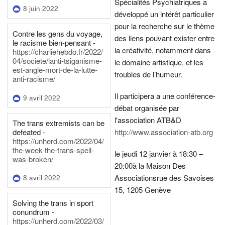
Spécialités Psychiatriques a
8 juin 2022
développé un intérêt particulier
pour la recherche sur le thème
Contre les gens du voyage,
des liens pouvant exister entre
le racisme bien-pensant -
la créativité, notamment dans
https://charliehebdo.fr/2022/
04/societe/lanti-tsiganisme-
le domaine artistique, et les
est-angle-mort-de-la-lutte-
troubles de l’humeur.
anti-racisme/
Il participera a une conférence-
9 avril 2022
débat organisée par
l'association ATB&D
The trans extremists can be
defeated -
http://www.association-atb.org
https://unherd.com/2022/04/
the-week-the-trans-spell-
le jeudi 12 janvier à 18:30 –
was-broken/
20:00
à la Maison Des
Associations
rue des Savoises
8 avril 2022
15, 1205 Genève
Solving the trans in sport
conundrum -
https://unherd.com/2022/03/