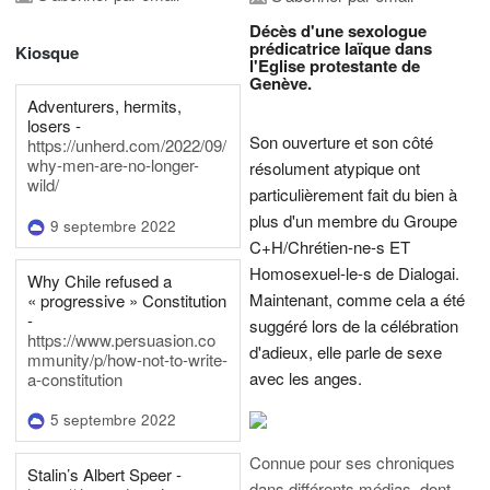
Décès d'une sexologue
prédicatrice laïque dans
Kiosque
l'Eglise protestante de
Genève.
Adventurers, hermits,
losers -
Son ouverture et son côté
https://unherd.com/2022/09/
why-men-are-no-longer-
résolument atypique ont
wild/
particulièrement fait du bien à
plus d'un membre du Groupe
9 septembre 2022
C+H/Chrétien-ne-s ET
Homosexuel-le-s de Dialogai.
Why Chile refused a
Maintenant, comme cela a été
« progressive » Constitution
-
suggéré lors de la célébration
https://www.persuasion.co
d'adieux, elle parle de sexe
mmunity/p/how-not-to-write-
avec les anges.
a-constitution
5 septembre 2022
Connue pour ses chroniques
Stalin’s Albert Speer -
dans différents médias, dont