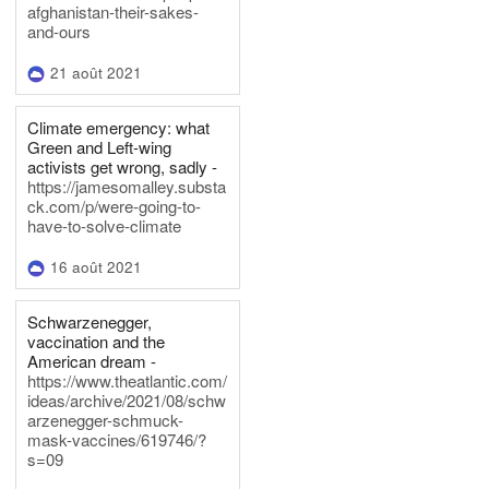
afghanistan-their-sakes-
and-ours
21 août 2021
Climate emergency: what
Green and Left-wing
activists get wrong, sadly -
https://jamesomalley.substa
ck.com/p/were-going-to-
have-to-solve-climate
16 août 2021
Schwarzenegger,
vaccination and the
American dream -
https://www.theatlantic.com/
ideas/archive/2021/08/schw
arzenegger-schmuck-
mask-vaccines/619746/?
s=09