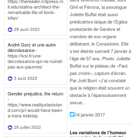
https://thereader.mitpress.m
it.edu/stalins-architect-the-
GHI et Fémina, la sexologue
remarkable-life-of-boris-
Juliette Buffat était aussi
iofan/
prédicatrice laïque de l’Eglise
protestante de Genève et
28 août 2022
membre de son organe
délibérant, le Consistoire. Elle
André Gorz et une autre
décroissance -
s’est éteinte samedi 7 janvier à
https://lvsl.fr/une-
l’âge de 57 ans.
Photo: Juliette
decroissance-qui-ne-nuirait-
Buffat sur le plateau de «Faut
pas-aux-pauvres/
pas croire», capture d’écran.
3 août 2022
Par Joël Burri
«J’ai constaté
que la religion était souvent un
Gender prejudice, the return
obstacle à l’épanouissement
-
sexue…
https://www.realityslaststan
d.com/p/i-would-have-been-
14 janvier 2017
a-trans-kidstop
26 juillet 2022
Les variations de l'humeur