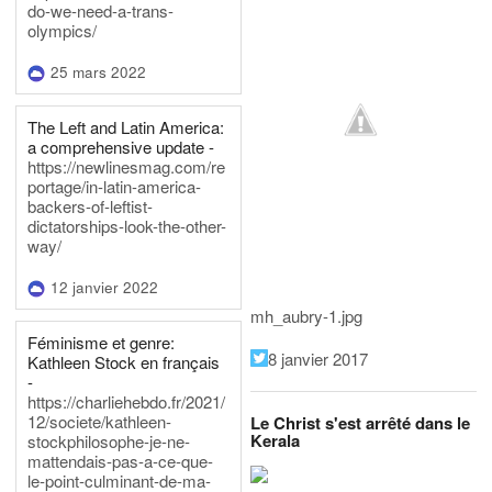
do-we-need-a-trans-
olympics/
25 mars 2022
The Left and Latin America:
a comprehensive update -
https://newlinesmag.com/re
portage/in-latin-america-
backers-of-leftist-
dictatorships-look-the-other-
way/
12 janvier 2022
mh_aubry-1.jpg
Féminisme et genre:
8 janvier 2017
Kathleen Stock en français
-
https://charliehebdo.fr/2021/
12/societe/kathleen-
Le Christ s'est arrêté dans le
Kerala
stockphilosophe-je-ne-
mattendais-pas-a-ce-que-
le-point-culminant-de-ma-