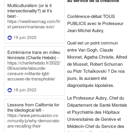
au service de la créativité
Multiculturalism (or is it
intersectionality?) at it’s
best -
Conférence-débat TOUS
https://newlinesmag.com/fir
PUBLICS avec le Professeur
st-person/marianas-son/
Jean-Michel Aubry,
19 juin 2022
Quel est un point commun
entre Van Gogh, Claude
Extrémisme trans en milieu
Monnet, Agatha Christie, Alfred
féministe (Charlie Hebdo) -
https://charliehebdo.fr/2022/
de Musset, Robert Schuman
06/societe/labsurde-
ou Piotr Tchaïkovski ? De nos
censure-militante-lgbt-
jours, ils auraient été
accusee-de-transphobie/
diagnostiqués bipolaires.
18 juin 2022
Le Professeur Aubry, Chef du
Lessons from California for
Département de Santé Mentale
the ideological left -
et Psychiatrie des Hôpitaux
https://www.persuasion.co
Universitaires de Genève et
mmunity/p/why-democrats-
are-recalling-their
Médecin-Chef du Service des