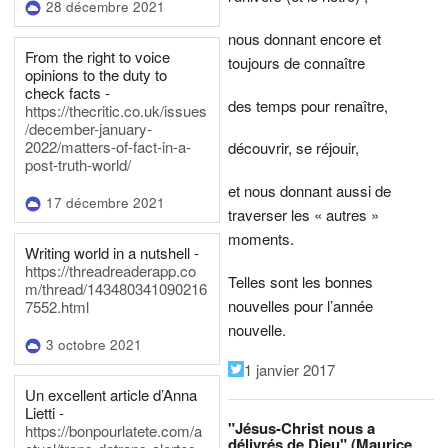
28 décembre 2021
nous donnant encore et
From the right to voice
toujours de connaître
opinions to the duty to
check facts -
des temps pour renaître,
https://thecritic.co.uk/issues
/december-january-
2022/matters-of-fact-in-a-
découvrir, se réjouir,
post-truth-world/
et nous donnant aussi de
17 décembre 2021
traverser les « autres »
moments.
Writing world in a nutshell -
https://threadreaderapp.co
Telles sont les bonnes
m/thread/143480341090216
nouvelles pour l’année
7552.html
nouvelle.
3 octobre 2021
1 janvier 2017
Un excellent article d’Anna
Lietti -
"Jésus-Christ nous a
https://bonpourlatete.com/a
délivrés de Dieu" (Maurice