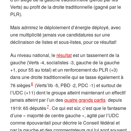
Verts) au profit de la droite traditionnelle (gagné par le
PLR).
Mais admirez le déploiement d’énergie déployé, avec
une multiplicité jamais vue candidatures sur une
déclinaison de listes et sous-listes, pour ce résultat!
Au niveau national, le
résultat
est un tassement de la
gauche (Verts -4, socialistes -3, gauche de la gauche
+1, pour 55 au total) et un renforcement du PLR (+3)
dans une droite traditionnelle qui se tasse également à
6
76 sièges
(Verts’lib -5, PBD -2, PDC -1) et surtout de
l’UDC (+11) dont le groupe atteint maintenant un effectif
jamais atteint par l’un des
quatre grands partis
depuis
7
1919: 65 députés
. Ce qui est sûr, c’est que le fantasme
d’une « majorité de centre gauche », agité par l’UDC
comme épouvantail pour décrire le Conseil fédéral et
par la gauche et des commentateurs qui lui sont souvent