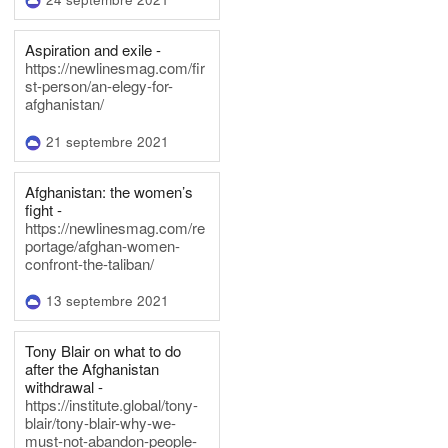
Aspiration and exile -
https://newlinesmag.com/fir
st-person/an-elegy-for-
afghanistan/
21 septembre 2021
Afghanistan: the women’s
fight -
https://newlinesmag.com/re
portage/afghan-women-
confront-the-taliban/
13 septembre 2021
Tony Blair on what to do
after the Afghanistan
withdrawal -
https://institute.global/tony-
blair/tony-blair-why-we-
must-not-abandon-people-