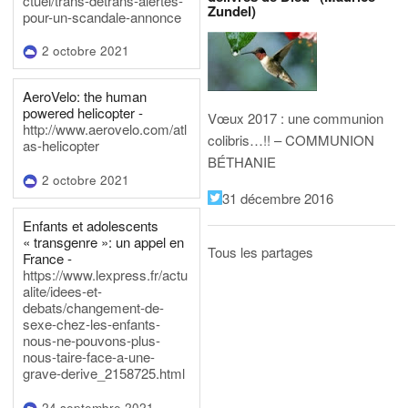
ctuel/trans-detrans-alertes-
Zundel)
pour-un-scandale-annonce
2 octobre 2021
AeroVelo: the human
powered helicopter -
Vœux 2017 : une communion
http://www.aerovelo.com/atl
colibris…!! – COMMUNION
as-helicopter
BÉTHANIE
2 octobre 2021
31 décembre 2016
Enfants et adolescents
« transgenre »: un appel en
Tous les partages
France -
https://www.lexpress.fr/actu
alite/idees-et-
debats/changement-de-
sexe-chez-les-enfants-
nous-ne-pouvons-plus-
nous-taire-face-a-une-
grave-derive_2158725.html
24 septembre 2021