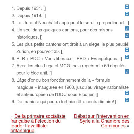
Depuis 1931. [
]
Depuis 1919. [
]
Le Jura et Neuchâtel appliquent le scrutin proportionnel. [
]
Un seul dans quelques cantons, pour des raisons
historiques. [
]
Les plus petits cantons ont droit à un siège, le plus peuplé,
Zurich, en pourvoit 35. [
]
PLR + PDC + Verts libéraux + PBD + Evangéliques. [
]
Avec les élus Lega et MCG, cela représente 69 députés
pour le bloc anti. [
]
L’âge d’or du bon fonctionnement de la « formule
magique » inaugurée en 1960, jusqu’au virage nationaliste
et anti-européen de l’UDC sous Blocher. [
]
De manière qui pourra fort bien être contradictoire! [
]
«
De la primaire socialiste
Débat sur l’intervention en
française à l’élection du
Syrie à la Chambre des
leader travailliste
Communes
»
britannique