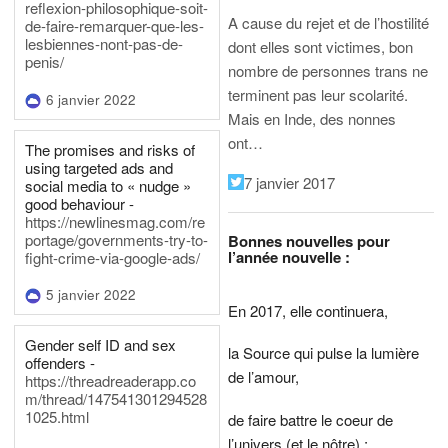
reflexion-philosophique-soit-
A cause du rejet et de l’hostilité
de-faire-remarquer-que-les-
lesbiennes-nont-pas-de-
dont elles sont victimes, bon
penis/
nombre de personnes trans ne
terminent pas leur scolarité.
6 janvier 2022
Mais en Inde, des nonnes
ont…
The promises and risks of
using targeted ads and
7 janvier 2017
social media to « nudge »
good behaviour -
https://newlinesmag.com/re
portage/governments-try-to-
Bonnes nouvelles pour
l’année nouvelle :
fight-crime-via-google-ads/
5 janvier 2022
En 2017, elle continuera,
Gender self ID and sex
la Source qui pulse la lumière
offenders -
de l’amour,
https://threadreaderapp.co
m/thread/147541301294528
1025.html
de faire battre le coeur de
l’univers (et le nôtre) ;