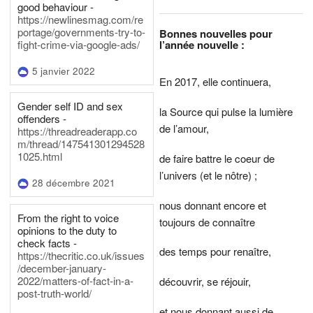
good behaviour -
https://newlinesmag.com/re
portage/governments-try-to-
Bonnes nouvelles pour
l’année nouvelle :
fight-crime-via-google-ads/
5 janvier 2022
En 2017, elle continuera,
Gender self ID and sex
la Source qui pulse la lumière
offenders -
de l’amour,
https://threadreaderapp.co
m/thread/147541301294528
1025.html
de faire battre le coeur de
l’univers (et le nôtre) ;
28 décembre 2021
nous donnant encore et
From the right to voice
toujours de connaître
opinions to the duty to
check facts -
des temps pour renaître,
https://thecritic.co.uk/issues
/december-january-
2022/matters-of-fact-in-a-
découvrir, se réjouir,
post-truth-world/
et nous donnant aussi de