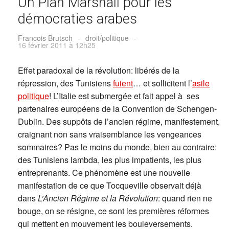
Un Plan Marshall pour les
démocraties arabes
Francois Brutsch
-
droit/politique
-
16 février 2011 à 12h25
Effet paradoxal de la révolution: libérés de la
répression, des Tunisiens
fuient
… et sollicitent l’
asile
politique
! L’Italie est submergée et fait appel à ses
partenaires européens de la Convention de Schengen-
Dublin. Des suppôts de l’ancien régime, manifestement,
craignant non sans vraisemblance les vengeances
sommaires? Pas le moins du monde, bien au contraire:
des Tunisiens lambda, les plus impatients, les plus
entreprenants. Ce phénomène est une nouvelle
manifestation de ce que Tocqueville observait déjà
dans
L’Ancien Régime et la Révolution
: quand rien ne
bouge, on se résigne, ce sont les premières réformes
qui mettent en mouvement les bouleversements.