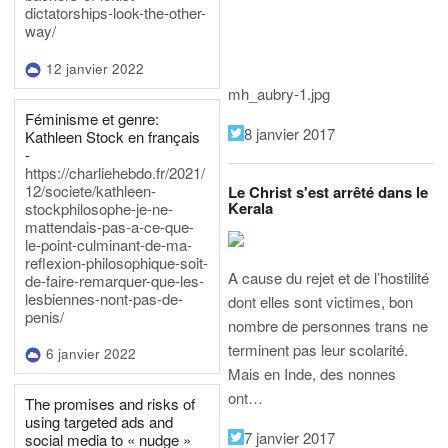
dictatorships-look-the-other-
way/
12 janvier 2022
mh_aubry-1.jpg
Féminisme et genre:
8 janvier 2017
Kathleen Stock en français
-
https://charliehebdo.fr/2021/
12/societe/kathleen-
Le Christ s'est arrêté dans le
Kerala
stockphilosophe-je-ne-
mattendais-pas-a-ce-que-
le-point-culminant-de-ma-
reflexion-philosophique-soit-
A cause du rejet et de l’hostilité
de-faire-remarquer-que-les-
lesbiennes-nont-pas-de-
dont elles sont victimes, bon
penis/
nombre de personnes trans ne
terminent pas leur scolarité.
6 janvier 2022
Mais en Inde, des nonnes
ont…
The promises and risks of
using targeted ads and
7 janvier 2017
social media to « nudge »