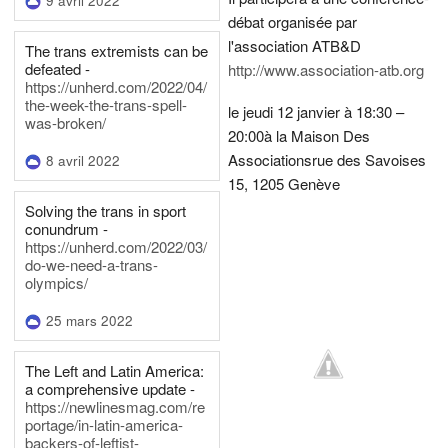
9 avril 2022
débat organisée par
l'association ATB&D
The trans extremists can be
defeated -
http://www.association-atb.org
https://unherd.com/2022/04/
the-week-the-trans-spell-
le jeudi 12 janvier à 18:30 –
was-broken/
20:00
à la Maison Des
Associations
rue des Savoises
8 avril 2022
15, 1205 Genève
Solving the trans in sport
conundrum -
https://unherd.com/2022/03/
do-we-need-a-trans-
olympics/
25 mars 2022
The Left and Latin America:
a comprehensive update -
https://newlinesmag.com/re
portage/in-latin-america-
backers-of-leftist-