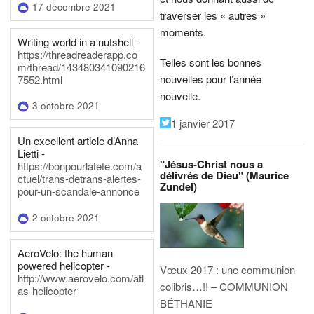
17 décembre 2021
traverser les « autres »
moments.
Writing world in a nutshell -
https://threadreaderapp.co
Telles sont les bonnes
m/thread/143480341090216
nouvelles pour l’année
7552.html
nouvelle.
3 octobre 2021
1 janvier 2017
Un excellent article d’Anna
Lietti -
"Jésus-Christ nous a
https://bonpourlatete.com/a
délivrés de Dieu" (Maurice
ctuel/trans-detrans-alertes-
Zundel)
pour-un-scandale-annonce
2 octobre 2021
AeroVelo: the human
powered helicopter -
Vœux 2017 : une communion
http://www.aerovelo.com/atl
colibris…!! – COMMUNION
as-helicopter
BÉTHANIE