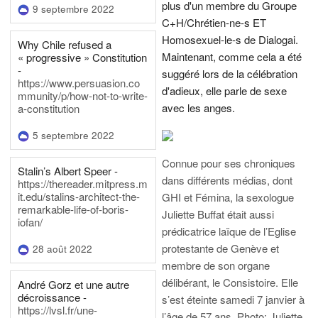
plus d'un membre du Groupe
9 septembre 2022
C+H/Chrétien-ne-s ET
Homosexuel-le-s de Dialogai.
Why Chile refused a
Maintenant, comme cela a été
« progressive » Constitution
-
suggéré lors de la célébration
https://www.persuasion.co
d'adieux, elle parle de sexe
mmunity/p/how-not-to-write-
avec les anges.
a-constitution
5 septembre 2022
Connue pour ses chroniques
Stalin’s Albert Speer -
dans différents médias, dont
https://thereader.mitpress.m
it.edu/stalins-architect-the-
GHI et Fémina, la sexologue
remarkable-life-of-boris-
Juliette Buffat était aussi
iofan/
prédicatrice laïque de l’Eglise
protestante de Genève et
28 août 2022
membre de son organe
délibérant, le Consistoire. Elle
André Gorz et une autre
décroissance -
s’est éteinte samedi 7 janvier à
https://lvsl.fr/une-
l’âge de 57 ans.
Photo: Juliette