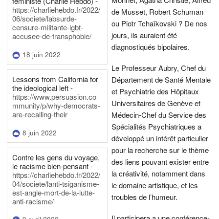
féministe (Charlie Hebdo) -
https://charliehebdo.fr/2022/
de Musset, Robert Schuman
06/societe/labsurde-
ou Piotr Tchaïkovski ? De nos
censure-militante-lgbt-
jours, ils auraient été
accusee-de-transphobie/
diagnostiqués bipolaires.
18 juin 2022
Le Professeur Aubry, Chef du
Lessons from California for
Département de Santé Mentale
the ideological left -
et Psychiatrie des Hôpitaux
https://www.persuasion.co
Universitaires de Genève et
mmunity/p/why-democrats-
are-recalling-their
Médecin-Chef du Service des
Spécialités Psychiatriques a
8 juin 2022
développé un intérêt particulier
pour la recherche sur le thème
Contre les gens du voyage,
des liens pouvant exister entre
le racisme bien-pensant -
la créativité, notamment dans
https://charliehebdo.fr/2022/
04/societe/lanti-tsiganisme-
le domaine artistique, et les
est-angle-mort-de-la-lutte-
troubles de l’humeur.
anti-racisme/
Il participera a une conférence-