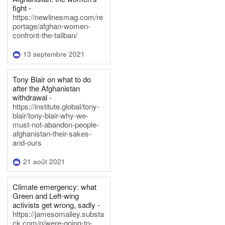
fight -
https://newlinesmag.com/re
portage/afghan-women-
confront-the-taliban/
13 septembre 2021
Tony Blair on what to do
after the Afghanistan
withdrawal -
https://institute.global/tony-
blair/tony-blair-why-we-
must-not-abandon-people-
afghanistan-their-sakes-
and-ours
21 août 2021
Climate emergency: what
Green and Left-wing
activists get wrong, sadly -
https://jamesomalley.substa
ck.com/p/were-going-to-