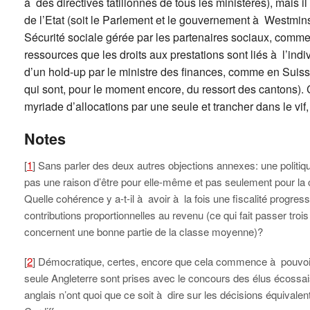
à des directives tatillonnes de tous les ministères), mais il
de l’Etat (soit le Parlement et le gouvernement à Westmins
Sécurité sociale gérée par les partenaires sociaux, comme
ressources que les droits aux prestations sont liés à l’ind
d’un hold-up par le ministre des finances, comme en Suiss
qui sont, pour le moment encore, du ressort des cantons)
myriade d’allocations par une seule et trancher dans le vi
Notes
[
1
] Sans parler des deux autres objections annexes: une politiq
pas une raison d’être pour elle-même et pas seulement pour la 
Quelle cohérence y a-t-il à avoir à la fois une fiscalité progres
contributions proportionnelles au revenu (ce qui fait passer troi
concernent une bonne partie de la classe moyenne)?
[
2
] Démocratique, certes, encore que cela commence à pouvoir 
seule Angleterre sont prises avec le concours des élus écossais e
anglais n’ont quoi que ce soit à dire sur les décisions équivalen