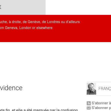
x
auche, à droite, de Genève, de Londres ou d'ailleurs
, from Geneva, London or elsewhere
ovidence
FRANÇ
S'abonner à
S'abonner p
ris fin, et elle a été marquée par la confusion