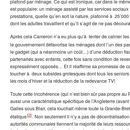
plafond par ménage. Ce qui est ironique, car dans le même d
est populaire: un ménage assisté par les services sociaux
prestations, quelle qu’en soit la nature, plafonné à 25’00
dont les adultes travaillent et qu’il s’agit de ne pas décour
Après cela Cameron n’a eu plus qu’à tenter de calmer les
le gouvernement défavorise les ménages dont l’un des pa
le gadget (qui a néanmoins un coût…) d’une déduction fis
partenariés avec enfants, cette fois sans condition de rev
expressément opposés… Et il réaffirme sa promesse de ca
toucher à deux subsides grotesques dont tous les seniors 
les mois d’hiver et la réduction de la redevance TV!
Toute cette incohérence (qui n’est bien sûr pas propre au
aussi une caractéristique spécifique de l’Angleterre (avant
Galles sous Blair, cela touchait même toute la Grande-Bre
[
2
]
étatique
. Non seulement il n’y a pas de décentralisation 
autorités
communales
tiennent la majorité de leurs ressou