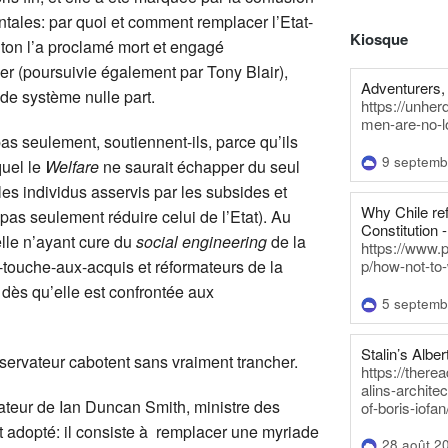
tales: par quoi et comment remplacer l’Etat-
Kiosque
ton l’a proclamé mort et engagé
r (poursuivie également par Tony Blair),
Adventurers, 
de système nulle part.
https://unhe
men-are-no-l
as seulement, soutiennent-ils, parce qu’ils
9 septemb
quel le
Welfare
ne saurait échapper du seul
 les individus asservis par les subsides et
Why Chile re
et pas seulement réduire celui de l’Etat). Au
Constitution -
elle n’ayant cure du
social engineering
de la
https://www.
touche-aux-acquis et réformateurs de la
p/how-not-to-
dès qu’elle est confrontée aux
5 septemb
Stalin’s Alber
nservateur cabotent sans vraiment trancher.
https://there
alins-architec
ateur de Ian Duncan Smith, ministre des
of-boris-iofan
st adopté: il consiste à remplacer une myriade
28 août 2