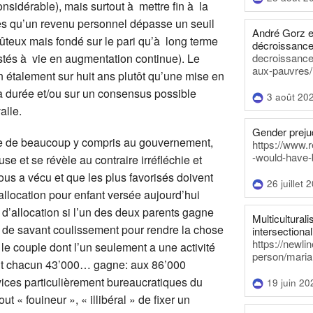
onsidérable), mais surtout à mettre fin à la
 dès qu’un revenu personnel dépasse un seuil
André Gorz e
ûteux mais fondé sur le pari qu’à long terme
décroissance
istés à vie en augmentation continue). Le
decroissance-
aux-pauvres/
n étalement sur huit ans plutôt qu’une mise en
 la durée et/ou sur un consensus possible
3 août 20
alle.
Gender prejud
e de beaucoup y compris au gouvernement,
https://www.r
-would-have-
e et se révèle au contraire irréfléchie et
tous a vécu et que les plus favorisés doivent
26 juillet 
’allocation pour enfant versée aujourd’hui
d’allocation si l’un des deux parents gagne
Multiculturalis
pas de savant coulissement pour rendre la chose
intersectionali
https://newli
si le couple dont l’un seulement a une activité
person/maria
nent chacun 43’000… gagne: aux 86’000
rvices particulièrement bureaucratiques du
19 juin 20
t « fouineur », « illibéral » de fixer un