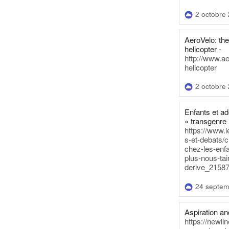
2 octobre
AeroVelo: t
helicopter -
http://www.a
helicopter
2 octobre
Enfants et a
« transgenre 
https://www.l
s-et-debats/
chez-les-enf
plus-nous-tai
derive_21587
24 septem
Aspiration and
https://newli