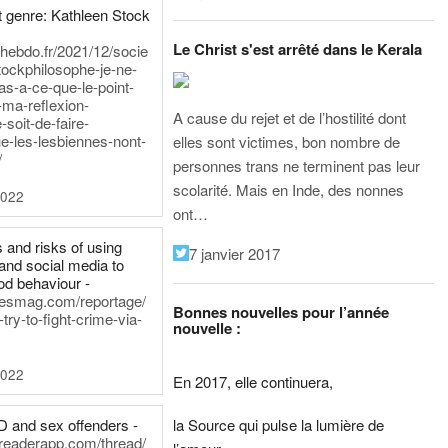
 genre: Kathleen Stock
Le Christ s'est arrêté dans le Kerala
iehebdo.fr/2021/12/socie
tockphilosophe-je-ne-
as-a-ce-que-le-point-
-ma-reflexion-
A cause du rejet et de l’hostilité dont
-soit-de-faire-
e-les-lesbiennes-nont-
elles sont victimes, bon nombre de
/
personnes trans ne terminent pas leur
scolarité. Mais en Inde, des nonnes
2022
ont…
 and risks of using
7 janvier 2017
and social media to
od behaviour -
inesmag.com/reportage/
Bonnes nouvelles pour l’année
ry-to-fight-crime-via-
nouvelle :
2022
En 2017, elle continuera,
la Source qui pulse la lumière de
D and sex offenders -
dreaderapp.com/thread/