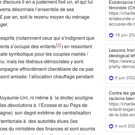
iscours il en a justement fixé un, et qui lui
Extrémisme t
féministe (Ch
 verra désormais l’ensemble de ses
https://charl
0 £ par an, soit le revenu moyen du ménage
te/labsurde-c
accusee-de-t
ager.
18 juin 20
 esprits (notamment ceux qui s’indignent que
[
1
]
rents s’occupe des enfants
) en ressortant
Lessons from 
cale symbolique pour les couples mariés /
ideological lef
https://www.
enu: mais les libéraux-démocrates y sont
p/why-democra
mpagne effrontément clientélaire de ne pas
sont arrosés: l’allocation chauffage pendant
8 juin 202
Contre les g
 Royaume-Uni, ni même à la droite) souligne
racisme bien
https://charl
 les
devolutions
à l’Ecosse et au Pays de
te/lanti-tsig
tagne): son degré extrême de centralisation
de-la-lutte-an
territoriale à des autorités élues (les
9 avril 20
rces du ministère des finances et sont soumis