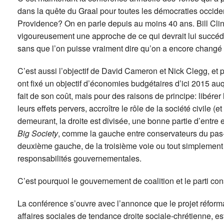
dans la quête du Graal pour toutes les démocraties occiden
Providence? On en parle depuis au moins 40 ans. Bill Clin
vigoureusement une approche de ce qui devrait lui succéde
sans que l’on puisse vraiment dire qu’on a encore changé 
C’est aussi l’objectif de David Cameron et Nick Clegg, et p
ont fixé un objectif d’économies budgétaires d’ici 2015 au
fait de son coût, mais pour des raisons de principe: libérer
leurs effets pervers, accroître le rôle de la société civile (
demeurant, la droite est divisée, une bonne partie d’entre 
Big Society
, comme la gauche entre conservateurs du pas-
deuxième gauche, de la troisième voie ou tout simplement 
responsabilités gouvernementales.
C’est pourquoi le gouvernement de coalition et le parti co
La conférence s’ouvre avec l’annonce que le projet réform
affaires sociales de tendance droite sociale-chrétienne, e