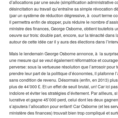
d’allocations par une seule (simplification administrative c
désincitation au travail qu’entraîne sa simple révocation
(par un système de réduction dégressive, à court terme co
il permettra enfin de stopper, puis réduire le nombre d’ass
ministre des finances, George Osborne, obtient toutefois u
oeuvre sur trois: double pari, encore, sur la ténacité dans
autour de cette idée car il y aura des élections dans l’interv
Mais le lendemain George Osborne annonce, à la surpris
une mesure qui se veut également réformatrice et courageus
perverse: sous la vertueuse résolution que l’arrosoir pour 
prendre leur part de la politique d’économies, il plafonne l
sans condition de revenu. Désormais (enfin, en 2013) plus 
plus de 44’000 £. Et un effet de seuil brutal, un! Car ici 
indolore et éviter les stratégies d’évitement. Par ailleurs, 
lucrative et gagne 45’000 perd, celui dont les deux gag
s’ajoutera l’allocation pour enfant! Car Osborne (et les se
ministère des finances) trouvait bien trop compliqué et surtou