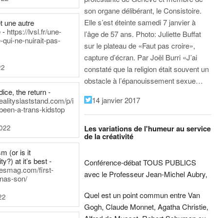
son organe délibérant, le Consistoire.
Elle s’est éteinte samedi 7 janvier à
t une autre
 -
https://lvsl.fr/une-
l’âge de 57 ans.
Photo: Juliette Buffat
qui-ne-nuirait-pas-
sur le plateau de «Faut pas croire»,
capture d’écran.
Par Joël Burri
«J’ai
22
constaté que la religion était souvent un
obstacle à l’épanouissement sexue…
ice, the return -
14 janvier 2017
ealityslaststand.com/p/i
been-a-trans-kidstop
2022
Les variations de l'humeur au service
de la créativité
m (or is it
ty?) at it’s best -
Conférence-débat TOUS PUBLICS
nesmag.com/first-
avec le Professeur Jean-Michel Aubry,
nas-son/
Quel est un point commun entre Van
22
Gogh, Claude Monnet, Agatha Christie,