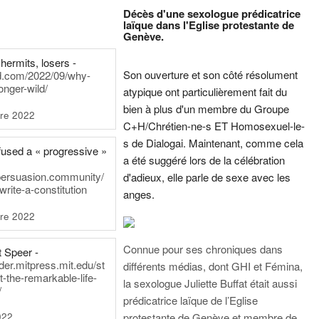
Décès d'une sexologue prédicatrice
laïque dans l'Eglise protestante de
Genève.
hermits, losers -
Son ouverture et son côté résolument
rd.com/2022/09/why-
onger-wild/
atypique ont particulièrement fait du
bien à plus d'un membre du Groupe
re 2022
C+H/Chrétien-ne-s ET Homosexuel-le-
s de Dialogai. Maintenant, comme cela
fused a « progressive »
a été suggéré lors de la célébration
persuasion.community/
d'adieux, elle parle de sexe avec les
write-a-constitution
anges.
re 2022
Connue pour ses chroniques dans
t Speer -
ader.mitpress.mit.edu/st
différents médias, dont GHI et Fémina,
t-the-remarkable-life-
la sexologue Juliette Buffat était aussi
/
prédicatrice laïque de l’Eglise
022
protestante de Genève et membre de