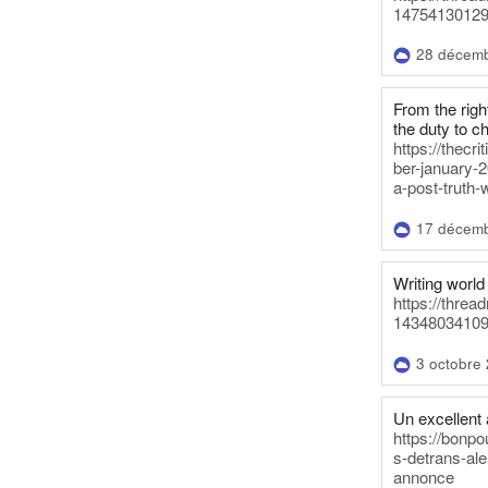
14754130129
28 décem
From the righ
the duty to c
https://thecr
ber-january-2
a-post-truth-
17 décem
Writing world 
https://threa
14348034109
3 octobre
Un excellent a
https://bonpo
s-detrans-ale
annonce