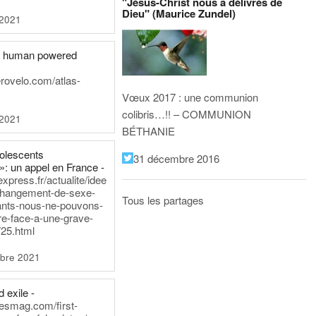
"Jésus-Christ nous a délivrés de
Dieu" (Maurice Zundel)
 2021
he human powered
erovelo.com/atlas-
Vœux 2017 : une communion
colibris…!! – COMMUNION
 2021
BÉTHANIE
dolescents
31 décembre 2016
»: un appel en France -
express.fr/actualite/idee
changement-de-sexe-
Tous les partages
ants-nous-ne-pouvons-
re-face-a-une-grave-
25.html
bre 2021
 exile -
nesmag.com/first-