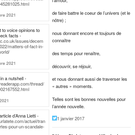
l’amour,
45281025.html
de faire battre le coeur de l’univers (et le
bre 2021
nôtre) ;
t to voice opinions to
nous donnant encore et toujours de
heck facts -
connaître
itic.co.uk/issues/decem
022/matters-of-fact-in-
world/
des temps pour renaître,
bre 2021
découvrir, se réjouir,
in a nutshell -
et nous donnant aussi de traverser les
dreaderapp.com/thread/
« autres » moments.
02167552.html
Telles sont les bonnes nouvelles pour
 2021
l’année nouvelle.
rticle d’Anna Lietti -
1 janvier 2017
urlatete.com/actuel/tran
rtes-pour-un-scandale-