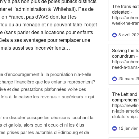
 n’y a pas non plus de pôles publics distincts
The trans ex
ter et l’administration à Whitehall). Pas de
defeated -
 en France, pas d’AVS dont tant les
https://unher
week-the-tra
ividu ou au ménage et ne peuvent faire l’objet
e (sans parler des allocations pour enfants
8 avril 20
. Cela a ses avantages pour remplacer une
f, mais aussi ses inconvénients…
Solving the tr
conundrum -
https://unhe
need-a-trans
ue d’encouragement à la procréation n’a-t-elle
25 mars 2
charge financière que les enfants représentent?
sive et des prestations plafonnées voire des
The Left and 
s fois à la caisse les revenus « supérieurs » qui
comprehensiv
https://newl
n-latin-americ
dictatorships
se discuter puisque les décisions touchant la
t gallois, alors que ni ceux-ci ni les élus
12 janvier
tes prises par les autorités d’Edinbourg et de