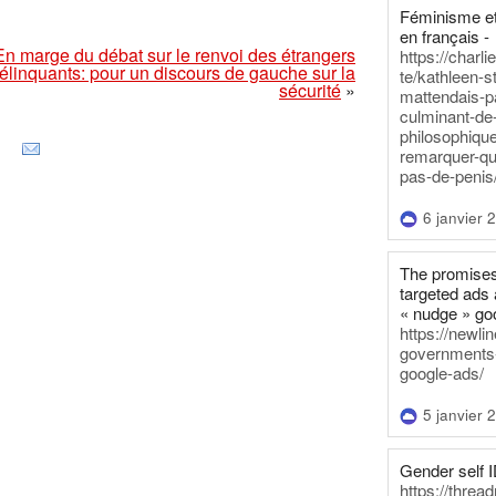
Féminisme et
en français -
En marge du débat sur le renvoi des étrangers
https://charl
élinquants: pour un discours de gauche sur la
te/kathleen-s
sécurité
»
mattendais-p
culminant-de
philosophique
remarquer-qu
pas-de-penis
6 janvier 
The promises
targeted ads 
« nudge » go
https://newl
governments-t
google-ads/
5 janvier 
Gender self I
https://threa