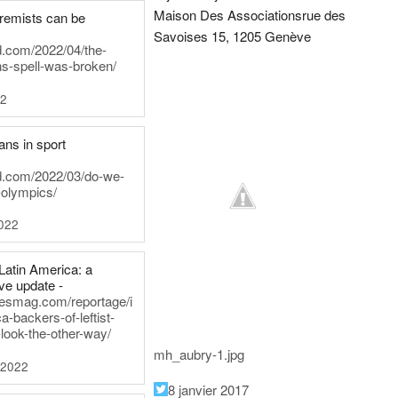
Maison Des Associations
rue des
tremists can be
Savoises 15, 1205 Genève
d.com/2022/04/the-
ns-spell-was-broken/
22
ans in sport
rd.com/2022/03/do-we-
-olympics/
022
Latin America: a
e update -
inesmag.com/reportage/i
a-backers-of-leftist-
-look-the-other-way/
mh_aubry-1.jpg
 2022
8 janvier 2017