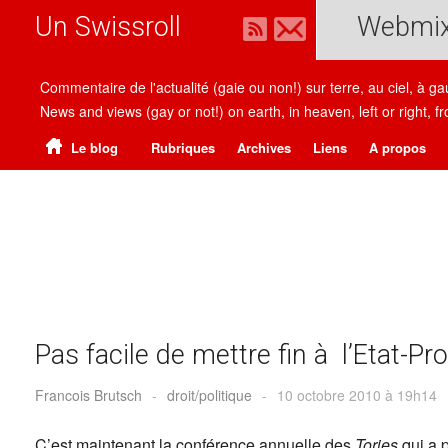
Un Swissroll
Webmi
Commentaire de l'actualité (gaie ou non!) sur terre, au ciel, à g
News and views (gay or not!) on earth, in heaven, left or right
Le blog
Rubriques
Archives
Liens
A propos
Pas facile de mettre fin à l’Etat-Pr
Francois Brutsch
-
droit/politique
-
10 octobre 2010 à 19h14
C’est maintenant la conférence annuelle des
Tories
qui a p