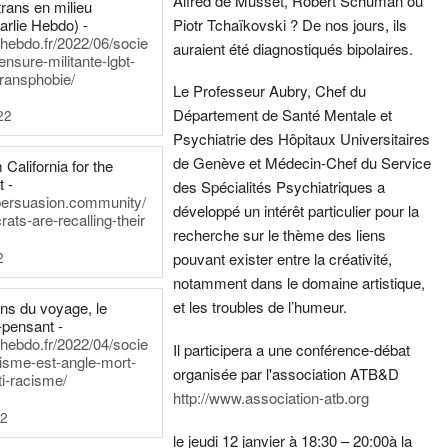
Alfred de Musset, Robert Schuman ou
rans en milieu
arlie Hebdo) -
Piotr Tchaïkovski ? De nos jours, ils
iehebdo.fr/2022/06/socie
auraient été diagnostiqués bipolaires.
ensure-militante-lgbt-
ransphobie/
Le Professeur Aubry, Chef du
Département de Santé Mentale et
22
Psychiatrie des Hôpitaux Universitaires
de Genève et Médecin-Chef du Service
California for the
t -
des Spécialités Psychiatriques a
persuasion.community/
développé un intérêt particulier pour la
ts-are-recalling-their
recherche sur le thème des liens
2
pouvant exister entre la créativité,
notamment dans le domaine artistique,
et les troubles de l’humeur.
ens du voyage, le
-pensant -
iehebdo.fr/2022/04/socie
Il participera a une conférence-débat
anisme-est-angle-mort-
organisée par l'association ATB&D
ti-racisme/
http://www.association-atb.org
22
le jeudi 12 janvier à 18:30 – 20:00
à la