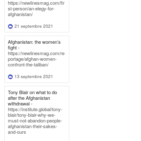
https://newlinesmag.com/fir
st-person/an-elegy-for-
afghanistan/
21 septembre 2021
Afghanistan: the women’s
fight -
https://newlinesmag.com/re
portage/afghan-women-
confront-the-taliban/
13 septembre 2021
Tony Blair on what to do
after the Afghanistan
withdrawal -
https://institute.global/tony-
blair/tony-blair-why-we-
must-not-abandon-people-
afghanistan-their-sakes-
and-ours