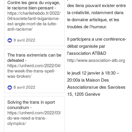
Contre les gens du voyage,
des liens pouvant exister entre
le racisme bien-pensant -
la créativité, notamment dans
https://charliehebdo.fr/2022/
04/societe/lanti-tsiganisme-
le domaine artistique, et les
est-angle-mort-de-la-lutte-
troubles de l’humeur.
anti-racisme/
Il participera a une conférence-
9 avril 2022
débat organisée par
l'association ATB&D
The trans extremists can be
defeated -
http://www.association-atb.org
https://unherd.com/2022/04/
the-week-the-trans-spell-
le jeudi 12 janvier à 18:30 –
was-broken/
20:00
à la Maison Des
Associations
rue des Savoises
8 avril 2022
15, 1205 Genève
Solving the trans in sport
conundrum -
https://unherd.com/2022/03/
do-we-need-a-trans-
olympics/