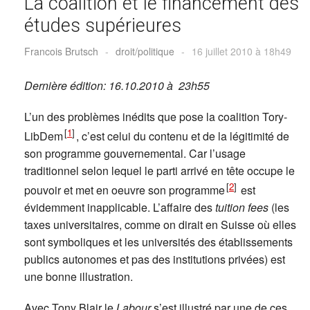
La coalition et le financement des
études supérieures
Francois Brutsch
-
droit/politique
-
16 juillet 2010 à 18h49
Dernière édition: 16.10.2010 à 23h55
L’un des problèmes inédits que pose la coalition Tory-
[
1
]
LibDem
, c’est celui du contenu et de la légitimité de
son programme gouvernemental. Car l’usage
traditionnel selon lequel le parti arrivé en tête occupe le
[
2
]
pouvoir et met en oeuvre son programme
est
évidemment inapplicable. L’affaire des
tuition fees
(les
taxes universitaires, comme on dirait en Suisse où elles
sont symboliques et les universités des établissements
publics autonomes et pas des institutions privées) est
une bonne illustration.
Avec Tony Blair le
Labour
s’est illustré par une de ces