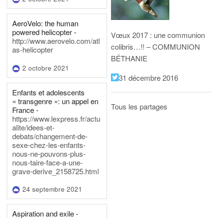
AeroVelo: the human
powered helicopter -
Vœux 2017 : une communion
http://www.aerovelo.com/atl
colibris…!! – COMMUNION
as-helicopter
BÉTHANIE
2 octobre 2021
31 décembre 2016
Enfants et adolescents
« transgenre »: un appel en
Tous les partages
France -
https://www.lexpress.fr/actu
alite/idees-et-
debats/changement-de-
sexe-chez-les-enfants-
nous-ne-pouvons-plus-
nous-taire-face-a-une-
grave-derive_2158725.html
24 septembre 2021
Aspiration and exile -