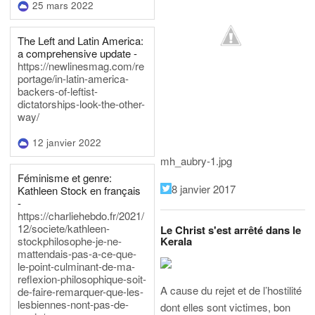
25 mars 2022
The Left and Latin America:
a comprehensive update -
https://newlinesmag.com/re
portage/in-latin-america-
backers-of-leftist-
dictatorships-look-the-other-
way/
12 janvier 2022
mh_aubry-1.jpg
Féminisme et genre:
8 janvier 2017
Kathleen Stock en français
-
https://charliehebdo.fr/2021/
12/societe/kathleen-
Le Christ s'est arrêté dans le
Kerala
stockphilosophe-je-ne-
mattendais-pas-a-ce-que-
le-point-culminant-de-ma-
reflexion-philosophique-soit-
A cause du rejet et de l’hostilité
de-faire-remarquer-que-les-
lesbiennes-nont-pas-de-
dont elles sont victimes, bon