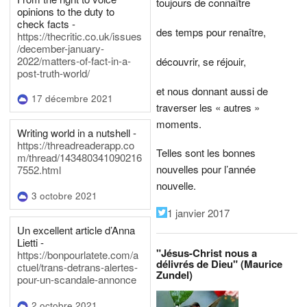
toujours de connaître
opinions to the duty to
check facts -
des temps pour renaître,
https://thecritic.co.uk/issues
/december-january-
2022/matters-of-fact-in-a-
découvrir, se réjouir,
post-truth-world/
et nous donnant aussi de
17 décembre 2021
traverser les « autres »
moments.
Writing world in a nutshell -
https://threadreaderapp.co
Telles sont les bonnes
m/thread/143480341090216
nouvelles pour l’année
7552.html
nouvelle.
3 octobre 2021
1 janvier 2017
Un excellent article d’Anna
Lietti -
"Jésus-Christ nous a
https://bonpourlatete.com/a
délivrés de Dieu" (Maurice
ctuel/trans-detrans-alertes-
Zundel)
pour-un-scandale-annonce
2 octobre 2021