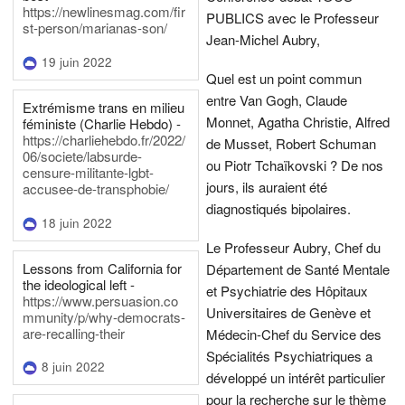
https://newlinesmag.com/fir
PUBLICS avec le Professeur
st-person/marianas-son/
Jean-Michel Aubry,
19 juin 2022
Quel est un point commun
entre Van Gogh, Claude
Extrémisme trans en milieu
Monnet, Agatha Christie, Alfred
féministe (Charlie Hebdo) -
https://charliehebdo.fr/2022/
de Musset, Robert Schuman
06/societe/labsurde-
ou Piotr Tchaïkovski ? De nos
censure-militante-lgbt-
jours, ils auraient été
accusee-de-transphobie/
diagnostiqués bipolaires.
18 juin 2022
Le Professeur Aubry, Chef du
Lessons from California for
Département de Santé Mentale
the ideological left -
et Psychiatrie des Hôpitaux
https://www.persuasion.co
Universitaires de Genève et
mmunity/p/why-democrats-
are-recalling-their
Médecin-Chef du Service des
Spécialités Psychiatriques a
8 juin 2022
développé un intérêt particulier
pour la recherche sur le thème