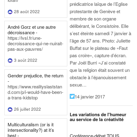
prédicatrice laïque de l’Eglise
protestante de Genève et
28 août 2022
membre de son organe
délibérant, le Consistoire. Elle
André Gorz et une autre
décroissance -
s’est éteinte samedi 7 janvier à
https://lvsl.fr/une-
l’âge de 57 ans.
Photo: Juliette
decroissance-qui-ne-nuirait-
Buffat sur le plateau de «Faut
pas-aux-pauvres/
pas croire», capture d’écran.
3 août 2022
Par Joël Burri
«J’ai constaté
que la religion était souvent un
Gender prejudice, the return
obstacle à l’épanouissement
-
sexue…
https://www.realityslaststan
d.com/p/i-would-have-been-
14 janvier 2017
a-trans-kidstop
26 juillet 2022
Les variations de l'humeur
au service de la créativité
Multiculturalism (or is it
intersectionality?) at it’s
best -
Conférence-débat TOUS