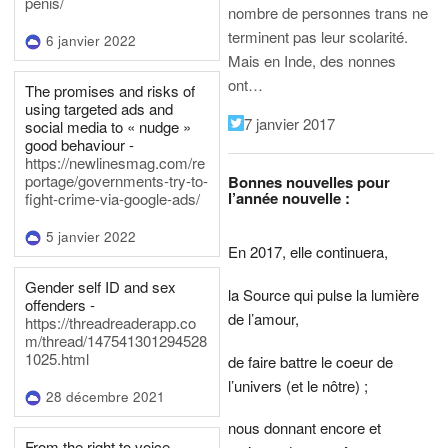
penis/
nombre de personnes trans ne
terminent pas leur scolarité.
6 janvier 2022
Mais en Inde, des nonnes
ont…
The promises and risks of
using targeted ads and
7 janvier 2017
social media to « nudge »
good behaviour -
https://newlinesmag.com/re
portage/governments-try-to-
Bonnes nouvelles pour
l’année nouvelle :
fight-crime-via-google-ads/
5 janvier 2022
En 2017, elle continuera,
Gender self ID and sex
la Source qui pulse la lumière
offenders -
de l’amour,
https://threadreaderapp.co
m/thread/147541301294528
1025.html
de faire battre le coeur de
l’univers (et le nôtre) ;
28 décembre 2021
nous donnant encore et
From the right to voice