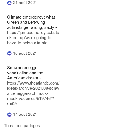
21 août 2021
Climate emergency: what
Green and Left-wing
activists get wrong, sadly -
https://jamesomalley.substa
ck.com/p/were-going-to-
have-to-solve-climate
16 août 2021
Schwarzenegger,
vaccination and the
American dream -
https://www.theatlantic.com/
ideas/archive/2021/08/schw
arzenegger-schmuck-
mask-vaccines/619746/?
s=09
14 août 2021
Tous mes partages