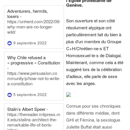
l'Eglise protestante de
Genève.
Adventurers, hermits,
losers -
Son ouverture et son côté
https://unherd.com/2022/09/
why-men-are-no-longer-
résolument atypique ont
wild/
particulièrement fait du bien à
plus d'un membre du Groupe
9 septembre 2022
C+H/Chrétien-ne-s ET
Homosexuel-le-s de Dialogai.
Why Chile refused a
Maintenant, comme cela a été
« progressive » Constitution
-
suggéré lors de la célébration
https://www.persuasion.co
d'adieux, elle parle de sexe
mmunity/p/how-not-to-write-
avec les anges.
a-constitution
5 septembre 2022
Connue pour ses chroniques
Stalin’s Albert Speer -
dans différents médias, dont
https://thereader.mitpress.m
it.edu/stalins-architect-the-
GHI et Fémina, la sexologue
remarkable-life-of-boris-
Juliette Buffat était aussi
iofan/