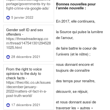
portage/governments-try-to-
Bonnes nouvelles pour
l’année nouvelle :
fight-crime-via-google-ads/
5 janvier 2022
En 2017, elle continuera,
Gender self ID and sex
la Source qui pulse la lumière
offenders -
de l’amour,
https://threadreaderapp.co
m/thread/147541301294528
1025.html
de faire battre le coeur de
l’univers (et le nôtre) ;
28 décembre 2021
nous donnant encore et
From the right to voice
toujours de connaître
opinions to the duty to
check facts -
des temps pour renaître,
https://thecritic.co.uk/issues
/december-january-
2022/matters-of-fact-in-a-
découvrir, se réjouir,
post-truth-world/
et nous donnant aussi de
17 décembre 2021
traverser les « autres »