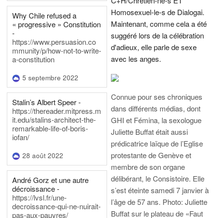
C+H/Chrétien-ne-s ET
Homosexuel-le-s de Dialogai.
Why Chile refused a
Maintenant, comme cela a été
« progressive » Constitution
-
suggéré lors de la célébration
https://www.persuasion.co
d'adieux, elle parle de sexe
mmunity/p/how-not-to-write-
avec les anges.
a-constitution
5 septembre 2022
Connue pour ses chroniques
Stalin’s Albert Speer -
dans différents médias, dont
https://thereader.mitpress.m
it.edu/stalins-architect-the-
GHI et Fémina, la sexologue
remarkable-life-of-boris-
Juliette Buffat était aussi
iofan/
prédicatrice laïque de l’Eglise
protestante de Genève et
28 août 2022
membre de son organe
délibérant, le Consistoire. Elle
André Gorz et une autre
décroissance -
s’est éteinte samedi 7 janvier à
https://lvsl.fr/une-
l’âge de 57 ans.
Photo: Juliette
decroissance-qui-ne-nuirait-
Buffat sur le plateau de «Faut
pas-aux-pauvres/