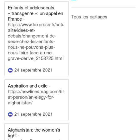
Enfants et adolescents
« transgenre »: un appel en
Tous les partages
France -
https://www.lexpress.fr/actu
alite/idees-et-
debats/changement-de-
sexe-chez-les-enfants-
nous-ne-pouvons-plus-
nous-taire-face-a-une-
grave-derive_2158725.html
24 septembre 2021
Aspiration and exile -
https://newlinesmag.com/fir
st-person/an-elegy-for-
afghanistan/
21 septembre 2021
Afghanistan: the women’s
fight -