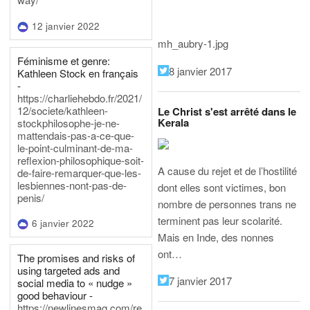
12 janvier 2022
mh_aubry-1.jpg
Féminisme et genre:
8 janvier 2017
Kathleen Stock en français
-
https://charliehebdo.fr/2021/
12/societe/kathleen-
Le Christ s'est arrêté dans le
Kerala
stockphilosophe-je-ne-
mattendais-pas-a-ce-que-
le-point-culminant-de-ma-
reflexion-philosophique-soit-
A cause du rejet et de l’hostilité
de-faire-remarquer-que-les-
lesbiennes-nont-pas-de-
dont elles sont victimes, bon
penis/
nombre de personnes trans ne
terminent pas leur scolarité.
6 janvier 2022
Mais en Inde, des nonnes
ont…
The promises and risks of
using targeted ads and
7 janvier 2017
social media to « nudge »
good behaviour -
https://newlinesmag.com/re