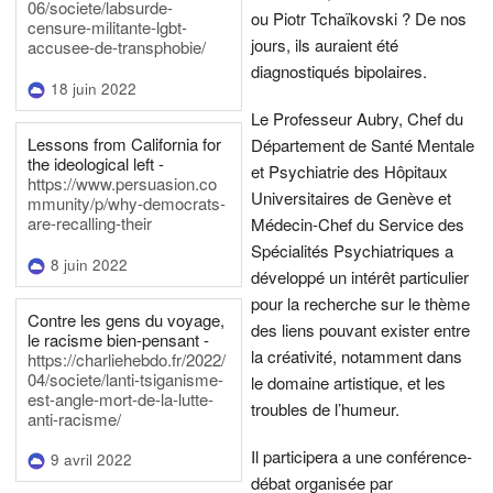
06/societe/labsurde-
ou Piotr Tchaïkovski ? De nos
censure-militante-lgbt-
jours, ils auraient été
accusee-de-transphobie/
diagnostiqués bipolaires.
18 juin 2022
Le Professeur Aubry, Chef du
Lessons from California for
Département de Santé Mentale
the ideological left -
et Psychiatrie des Hôpitaux
https://www.persuasion.co
Universitaires de Genève et
mmunity/p/why-democrats-
are-recalling-their
Médecin-Chef du Service des
Spécialités Psychiatriques a
8 juin 2022
développé un intérêt particulier
pour la recherche sur le thème
Contre les gens du voyage,
des liens pouvant exister entre
le racisme bien-pensant -
la créativité, notamment dans
https://charliehebdo.fr/2022/
04/societe/lanti-tsiganisme-
le domaine artistique, et les
est-angle-mort-de-la-lutte-
troubles de l’humeur.
anti-racisme/
Il participera a une conférence-
9 avril 2022
débat organisée par