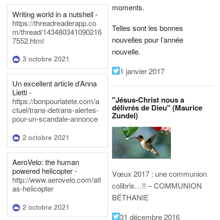
moments.
Writing world in a nutshell -
https://threadreaderapp.co
Telles sont les bonnes
m/thread/143480341090216
nouvelles pour l’année
7552.html
nouvelle.
3 octobre 2021
1 janvier 2017
Un excellent article d’Anna
Lietti -
"Jésus-Christ nous a
https://bonpourlatete.com/a
délivrés de Dieu" (Maurice
ctuel/trans-detrans-alertes-
Zundel)
pour-un-scandale-annonce
2 octobre 2021
AeroVelo: the human
powered helicopter -
Vœux 2017 : une communion
http://www.aerovelo.com/atl
colibris…!! – COMMUNION
as-helicopter
BÉTHANIE
2 octobre 2021
31 décembre 2016