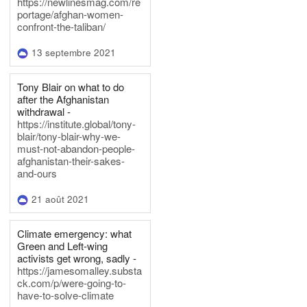
https://newlinesmag.com/re
portage/afghan-women-
confront-the-taliban/
13 septembre 2021
Tony Blair on what to do
after the Afghanistan
withdrawal -
https://institute.global/tony-
blair/tony-blair-why-we-
must-not-abandon-people-
afghanistan-their-sakes-
and-ours
21 août 2021
Climate emergency: what
Green and Left-wing
activists get wrong, sadly -
https://jamesomalley.substa
ck.com/p/were-going-to-
have-to-solve-climate