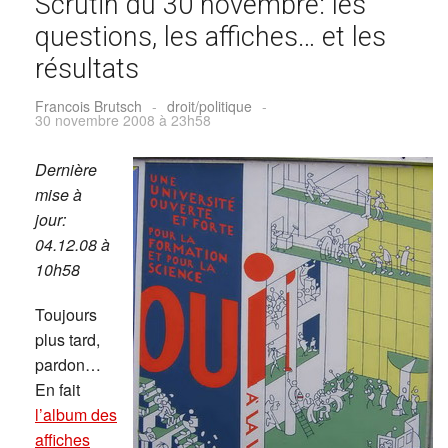
Scrutin du 30 novembre: les
questions, les affiches… et les
résultats
Francois Brutsch
-
droit/politique
-
30 novembre 2008 à 23h58
Dernière
mise à
jour:
04.12.08 à
10h58
Toujours
plus tard,
pardon…
En fait
l’album des
affiches