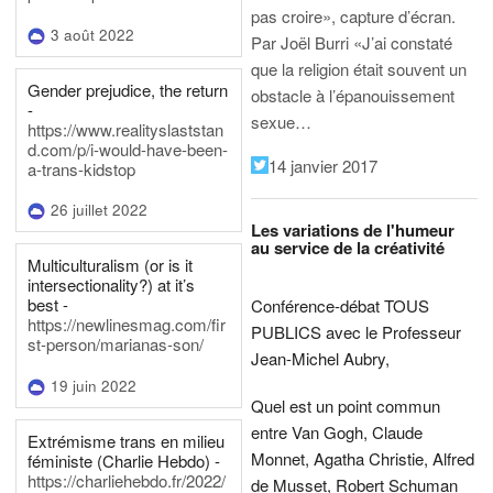
pas croire», capture d’écran.
3 août 2022
Par Joël Burri
«J’ai constaté
que la religion était souvent un
Gender prejudice, the return
obstacle à l’épanouissement
-
sexue…
https://www.realityslaststan
d.com/p/i-would-have-been-
14 janvier 2017
a-trans-kidstop
26 juillet 2022
Les variations de l'humeur
au service de la créativité
Multiculturalism (or is it
intersectionality?) at it’s
best -
Conférence-débat TOUS
https://newlinesmag.com/fir
PUBLICS avec le Professeur
st-person/marianas-son/
Jean-Michel Aubry,
19 juin 2022
Quel est un point commun
entre Van Gogh, Claude
Extrémisme trans en milieu
Monnet, Agatha Christie, Alfred
féministe (Charlie Hebdo) -
https://charliehebdo.fr/2022/
de Musset, Robert Schuman