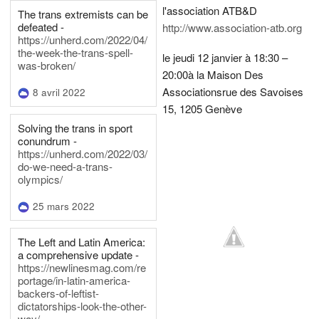
l'association ATB&D
The trans extremists can be
defeated -
http://www.association-atb.org
https://unherd.com/2022/04/
the-week-the-trans-spell-
le jeudi 12 janvier à 18:30 –
was-broken/
20:00
à la Maison Des
Associations
rue des Savoises
8 avril 2022
15, 1205 Genève
Solving the trans in sport
conundrum -
https://unherd.com/2022/03/
do-we-need-a-trans-
olympics/
25 mars 2022
The Left and Latin America:
a comprehensive update -
https://newlinesmag.com/re
portage/in-latin-america-
backers-of-leftist-
dictatorships-look-the-other-
way/