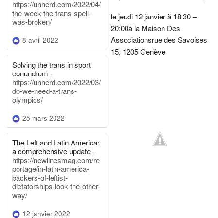
https://unherd.com/2022/04/
the-week-the-trans-spell-
le jeudi 12 janvier à 18:30 –
was-broken/
20:00
à la Maison Des
Associations
rue des Savoises
8 avril 2022
15, 1205 Genève
Solving the trans in sport
conundrum -
https://unherd.com/2022/03/
do-we-need-a-trans-
olympics/
25 mars 2022
The Left and Latin America:
a comprehensive update -
https://newlinesmag.com/re
portage/in-latin-america-
backers-of-leftist-
dictatorships-look-the-other-
way/
12 janvier 2022