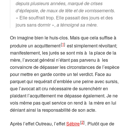
depuis plusieurs années, marqué de crises
d’épilepsie, de maux de tête et de vomissements.
« Elle souffrait trop. Elle passait des jours et des
jours sans dormir »,
a témoigné sa mère.
On imagine bien le huis-clos. Mais que cela suffise à
[
1
]
produire un acquittement
est simplement révoltant;
manifestement, les jurés se sont mis à la place de la
mère, l’avocat général n’étant pas parvenu à les
convaincre de dépasser les circonstances de l’espèce
pour mettre en garde contre un tel verdict. Face au
parquet qui requérait d’emblée une peine avec sursis,
que l’avocat ait cru nécessaire de surenchérir en
plaidant l’acquittement me dépasse également. Je ne
vois même pas quel service on rend à la mère en lui
déniant ainsi la responsabilité de son acte.
[
2
]
Après l’effet Outreau, l’effet
Sébire
. Plutôt que de