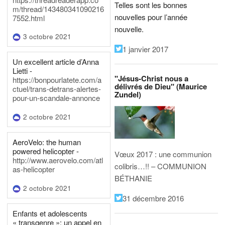
Telles sont les bonnes
m/thread/143480341090216
nouvelles pour l’année
7552.html
nouvelle.
3 octobre 2021
1 janvier 2017
Un excellent article d’Anna
Lietti -
"Jésus-Christ nous a
https://bonpourlatete.com/a
délivrés de Dieu" (Maurice
ctuel/trans-detrans-alertes-
Zundel)
pour-un-scandale-annonce
2 octobre 2021
AeroVelo: the human
powered helicopter -
Vœux 2017 : une communion
http://www.aerovelo.com/atl
colibris…!! – COMMUNION
as-helicopter
BÉTHANIE
2 octobre 2021
31 décembre 2016
Enfants et adolescents
« transgenre »: un appel en