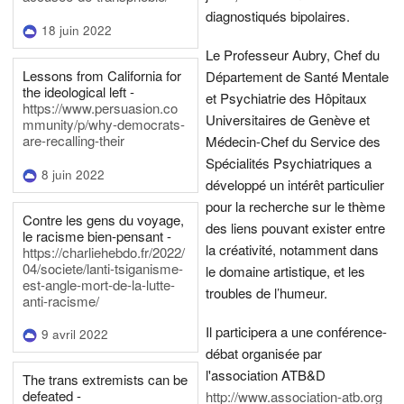
diagnostiqués bipolaires.
18 juin 2022
Le Professeur Aubry, Chef du
Lessons from California for
Département de Santé Mentale
the ideological left -
et Psychiatrie des Hôpitaux
https://www.persuasion.co
Universitaires de Genève et
mmunity/p/why-democrats-
are-recalling-their
Médecin-Chef du Service des
Spécialités Psychiatriques a
8 juin 2022
développé un intérêt particulier
pour la recherche sur le thème
Contre les gens du voyage,
des liens pouvant exister entre
le racisme bien-pensant -
la créativité, notamment dans
https://charliehebdo.fr/2022/
04/societe/lanti-tsiganisme-
le domaine artistique, et les
est-angle-mort-de-la-lutte-
troubles de l’humeur.
anti-racisme/
Il participera a une conférence-
9 avril 2022
débat organisée par
l'association ATB&D
The trans extremists can be
defeated -
http://www.association-atb.org