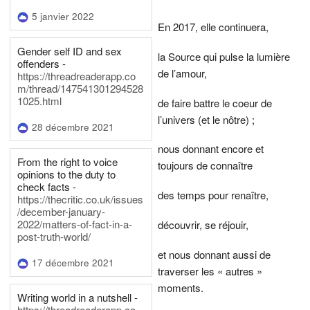
5 janvier 2022
En 2017, elle continuera,
Gender self ID and sex
la Source qui pulse la lumière
offenders -
de l’amour,
https://threadreaderapp.co
m/thread/147541301294528
1025.html
de faire battre le coeur de
l’univers (et le nôtre) ;
28 décembre 2021
nous donnant encore et
From the right to voice
toujours de connaître
opinions to the duty to
check facts -
des temps pour renaître,
https://thecritic.co.uk/issues
/december-january-
2022/matters-of-fact-in-a-
découvrir, se réjouir,
post-truth-world/
et nous donnant aussi de
17 décembre 2021
traverser les « autres »
moments.
Writing world in a nutshell -
https://threadreaderapp.co