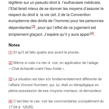
légiférer sur un pseudo-droit à l’euthanasie médicale,
l’Etat ferait mieux de se donner les moyens d’assurer le
respect du droit à la vie (art. 2 de la Convention
européenne des droits de l’homme) pour les personnes
[
3
]
dépendantes
, pour qui l’effet de ce jugement est
[
4
]
simplement glaçant. J’espère qu’il y aura appel
.
Notes
[
1
] Et qu’il ait fallu quatre ans avant le procès.
[
2
] Même si cela n’a rien à voir, en application de l’adage
« Chat échaudé craint l’eau froide »
.
[
3
] La situation est bien sûr fondamentalement différente de
l’affaire Vincent Humbert, qui, lui, était un tétraplégique en
pleine possession de ses moyens mentaux, et demandeur.
[
4
] C’est bien le cas: voir les commentaires
(complément du
17.04 à 12h35)
.