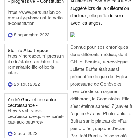
Maintenant, comme cela a été
« progressive » Constitution
-
suggéré lors de la célébration
https://www.persuasion.co
d'adieux, elle parle de sexe
mmunity/p/how-not-to-write-
avec les anges.
a-constitution
5 septembre 2022
Connue pour ses chroniques
Stalin’s Albert Speer -
dans différents médias, dont
https://thereader.mitpress.m
it.edu/stalins-architect-the-
GHI et Fémina, la sexologue
remarkable-life-of-boris-
Juliette Buffat était aussi
iofan/
prédicatrice laïque de l’Eglise
protestante de Genève et
28 août 2022
membre de son organe
délibérant, le Consistoire. Elle
André Gorz et une autre
décroissance -
s’est éteinte samedi 7 janvier à
https://lvsl.fr/une-
l’âge de 57 ans.
Photo: Juliette
decroissance-qui-ne-nuirait-
Buffat sur le plateau de «Faut
pas-aux-pauvres/
pas croire», capture d’écran.
3 août 2022
Par Joël Burri
«J’ai constaté