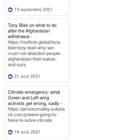
13 septembre 2021
Tony Blair on what to do
after the Afghanistan
withdrawal -
https://institute.global/tony-
blair/tony-blair-why-we-
must-not-abandon-people-
afghanistan-their-sakes-
and-ours
21 août 2021
Climate emergency: what
Green and Left-wing
activists get wrong, sadly -
https://jamesomalley.substa
ck.com/p/were-going-to-
have-to-solve-climate
16 août 2021