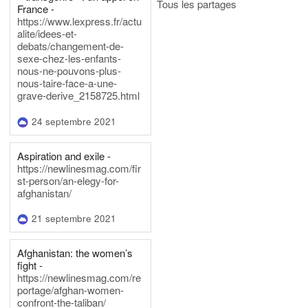
Tous les partages
France -
https://www.lexpress.fr/actu
alite/idees-et-
debats/changement-de-
sexe-chez-les-enfants-
nous-ne-pouvons-plus-
nous-taire-face-a-une-
grave-derive_2158725.html
24 septembre 2021
Aspiration and exile -
https://newlinesmag.com/fir
st-person/an-elegy-for-
afghanistan/
21 septembre 2021
Afghanistan: the women’s
fight -
https://newlinesmag.com/re
portage/afghan-women-
confront-the-taliban/