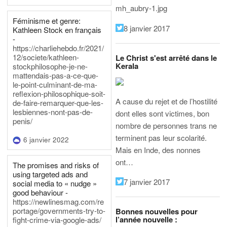
mh_aubry-1.jpg
Féminisme et genre:
8 janvier 2017
Kathleen Stock en français
-
https://charliehebdo.fr/2021/
12/societe/kathleen-
Le Christ s'est arrêté dans le
Kerala
stockphilosophe-je-ne-
mattendais-pas-a-ce-que-
le-point-culminant-de-ma-
reflexion-philosophique-soit-
A cause du rejet et de l’hostilité
de-faire-remarquer-que-les-
lesbiennes-nont-pas-de-
dont elles sont victimes, bon
penis/
nombre de personnes trans ne
terminent pas leur scolarité.
6 janvier 2022
Mais en Inde, des nonnes
ont…
The promises and risks of
using targeted ads and
7 janvier 2017
social media to « nudge »
good behaviour -
https://newlinesmag.com/re
portage/governments-try-to-
Bonnes nouvelles pour
l’année nouvelle :
fight-crime-via-google-ads/