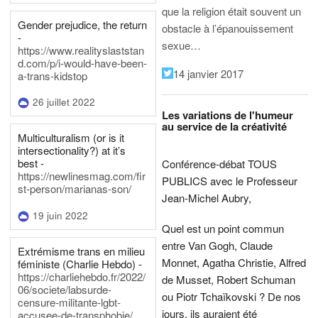
que la religion était souvent un
Gender prejudice, the return
obstacle à l’épanouissement
-
sexue…
https://www.realityslaststan
d.com/p/i-would-have-been-
14 janvier 2017
a-trans-kidstop
26 juillet 2022
Les variations de l'humeur
au service de la créativité
Multiculturalism (or is it
intersectionality?) at it’s
best -
Conférence-débat TOUS
https://newlinesmag.com/fir
PUBLICS avec le Professeur
st-person/marianas-son/
Jean-Michel Aubry,
19 juin 2022
Quel est un point commun
entre Van Gogh, Claude
Extrémisme trans en milieu
Monnet, Agatha Christie, Alfred
féministe (Charlie Hebdo) -
https://charliehebdo.fr/2022/
de Musset, Robert Schuman
06/societe/labsurde-
ou Piotr Tchaïkovski ? De nos
censure-militante-lgbt-
jours, ils auraient été
accusee-de-transphobie/