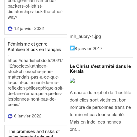
portage/in-latin-america-
backers-of-leftist-
dictatorships-look-the-other-
way/
12 janvier 2022
mh_aubry-1.jpg
Féminisme et genre:
8 janvier 2017
Kathleen Stock en français
-
https://charliehebdo.fr/2021/
12/societe/kathleen-
Le Christ s'est arrêté dans le
Kerala
stockphilosophe-je-ne-
mattendais-pas-a-ce-que-
le-point-culminant-de-ma-
reflexion-philosophique-soit-
A cause du rejet et de l’hostilité
de-faire-remarquer-que-les-
lesbiennes-nont-pas-de-
dont elles sont victimes, bon
penis/
nombre de personnes trans ne
terminent pas leur scolarité.
6 janvier 2022
Mais en Inde, des nonnes
ont…
The promises and risks of
using targeted ads and