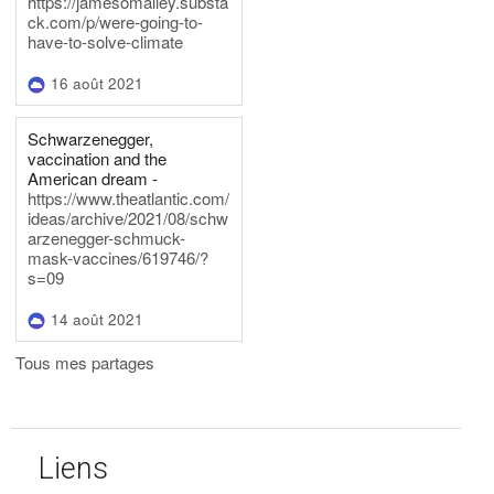
https://jamesomalley.substa
ck.com/p/were-going-to-
have-to-solve-climate
16 août 2021
Schwarzenegger,
vaccination and the
American dream -
https://www.theatlantic.com/
ideas/archive/2021/08/schw
arzenegger-schmuck-
mask-vaccines/619746/?
s=09
14 août 2021
Tous mes partages
Liens