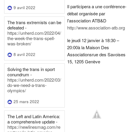
Il participera a une conférence-
9 avril 2022
débat organisée par
l'association ATB&D
The trans extremists can be
defeated -
http://www.association-atb.org
https://unherd.com/2022/04/
the-week-the-trans-spell-
le jeudi 12 janvier à 18:30 –
was-broken/
20:00
à la Maison Des
Associations
rue des Savoises
8 avril 2022
15, 1205 Genève
Solving the trans in sport
conundrum -
https://unherd.com/2022/03/
do-we-need-a-trans-
olympics/
25 mars 2022
The Left and Latin America:
a comprehensive update -
https://newlinesmag.com/re