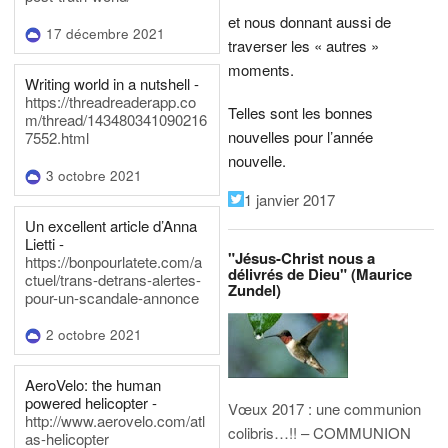
et nous donnant aussi de
17 décembre 2021
traverser les « autres »
moments.
Writing world in a nutshell -
https://threadreaderapp.co
Telles sont les bonnes
m/thread/143480341090216
nouvelles pour l’année
7552.html
nouvelle.
3 octobre 2021
1 janvier 2017
Un excellent article d’Anna
Lietti -
"Jésus-Christ nous a
https://bonpourlatete.com/a
délivrés de Dieu" (Maurice
ctuel/trans-detrans-alertes-
Zundel)
pour-un-scandale-annonce
2 octobre 2021
AeroVelo: the human
powered helicopter -
Vœux 2017 : une communion
http://www.aerovelo.com/atl
colibris…!! – COMMUNION
as-helicopter