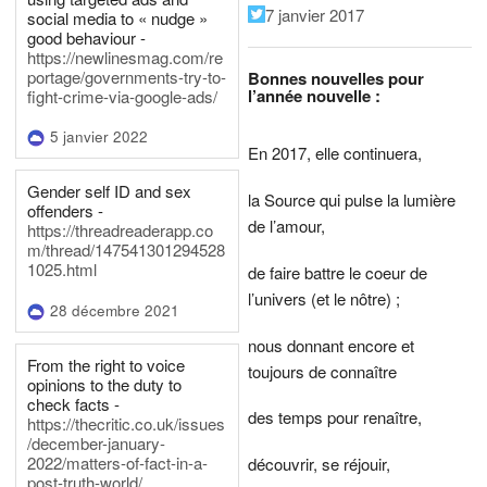
7 janvier 2017
social media to « nudge »
good behaviour -
https://newlinesmag.com/re
portage/governments-try-to-
Bonnes nouvelles pour
l’année nouvelle :
fight-crime-via-google-ads/
5 janvier 2022
En 2017, elle continuera,
Gender self ID and sex
la Source qui pulse la lumière
offenders -
de l’amour,
https://threadreaderapp.co
m/thread/147541301294528
1025.html
de faire battre le coeur de
l’univers (et le nôtre) ;
28 décembre 2021
nous donnant encore et
From the right to voice
toujours de connaître
opinions to the duty to
check facts -
des temps pour renaître,
https://thecritic.co.uk/issues
/december-january-
2022/matters-of-fact-in-a-
découvrir, se réjouir,
post-truth-world/