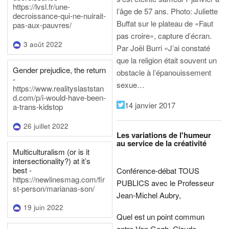
https://lvsl.fr/une-
l’âge de 57 ans.
Photo: Juliette
decroissance-qui-ne-nuirait-
Buffat sur le plateau de «Faut
pas-aux-pauvres/
pas croire», capture d’écran.
3 août 2022
Par Joël Burri
«J’ai constaté
que la religion était souvent un
Gender prejudice, the return
obstacle à l’épanouissement
-
sexue…
https://www.realityslaststan
d.com/p/i-would-have-been-
14 janvier 2017
a-trans-kidstop
26 juillet 2022
Les variations de l'humeur
au service de la créativité
Multiculturalism (or is it
intersectionality?) at it’s
best -
Conférence-débat TOUS
https://newlinesmag.com/fir
PUBLICS avec le Professeur
st-person/marianas-son/
Jean-Michel Aubry,
19 juin 2022
Quel est un point commun
entre Van Gogh, Claude