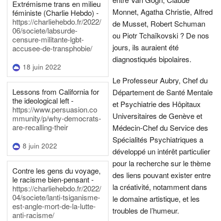
Extrémisme trans en milieu
Monnet, Agatha Christie, Alfred
féministe (Charlie Hebdo) -
https://charliehebdo.fr/2022/
de Musset, Robert Schuman
06/societe/labsurde-
ou Piotr Tchaïkovski ? De nos
censure-militante-lgbt-
jours, ils auraient été
accusee-de-transphobie/
diagnostiqués bipolaires.
18 juin 2022
Le Professeur Aubry, Chef du
Lessons from California for
Département de Santé Mentale
the ideological left -
et Psychiatrie des Hôpitaux
https://www.persuasion.co
Universitaires de Genève et
mmunity/p/why-democrats-
are-recalling-their
Médecin-Chef du Service des
Spécialités Psychiatriques a
8 juin 2022
développé un intérêt particulier
pour la recherche sur le thème
Contre les gens du voyage,
des liens pouvant exister entre
le racisme bien-pensant -
la créativité, notamment dans
https://charliehebdo.fr/2022/
04/societe/lanti-tsiganisme-
le domaine artistique, et les
est-angle-mort-de-la-lutte-
troubles de l’humeur.
anti-racisme/