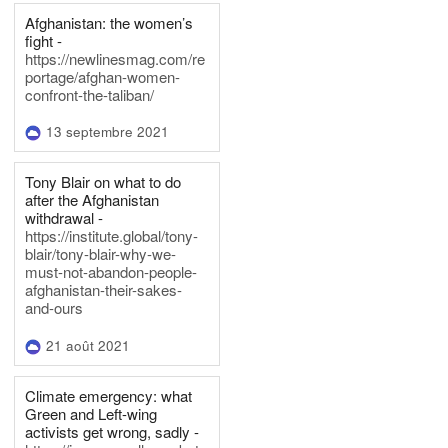
Afghanistan: the women’s
fight -
https://newlinesmag.com/re
portage/afghan-women-
confront-the-taliban/
13 septembre 2021
Tony Blair on what to do
after the Afghanistan
withdrawal -
https://institute.global/tony-
blair/tony-blair-why-we-
must-not-abandon-people-
afghanistan-their-sakes-
and-ours
21 août 2021
Climate emergency: what
Green and Left-wing
activists get wrong, sadly -