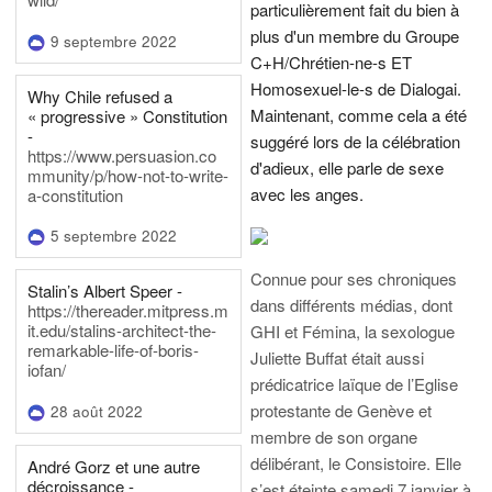
particulièrement fait du bien à
plus d'un membre du Groupe
9 septembre 2022
C+H/Chrétien-ne-s ET
Homosexuel-le-s de Dialogai.
Why Chile refused a
Maintenant, comme cela a été
« progressive » Constitution
-
suggéré lors de la célébration
https://www.persuasion.co
d'adieux, elle parle de sexe
mmunity/p/how-not-to-write-
avec les anges.
a-constitution
5 septembre 2022
Connue pour ses chroniques
Stalin’s Albert Speer -
dans différents médias, dont
https://thereader.mitpress.m
it.edu/stalins-architect-the-
GHI et Fémina, la sexologue
remarkable-life-of-boris-
Juliette Buffat était aussi
iofan/
prédicatrice laïque de l’Eglise
protestante de Genève et
28 août 2022
membre de son organe
délibérant, le Consistoire. Elle
André Gorz et une autre
décroissance -
s’est éteinte samedi 7 janvier à