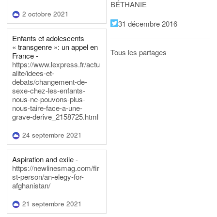
BÉTHANIE
2 octobre 2021
31 décembre 2016
Enfants et adolescents
« transgenre »: un appel en
Tous les partages
France -
https://www.lexpress.fr/actu
alite/idees-et-
debats/changement-de-
sexe-chez-les-enfants-
nous-ne-pouvons-plus-
nous-taire-face-a-une-
grave-derive_2158725.html
24 septembre 2021
Aspiration and exile -
https://newlinesmag.com/fir
st-person/an-elegy-for-
afghanistan/
21 septembre 2021