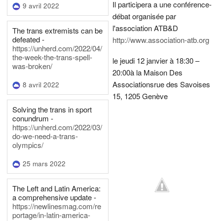
Il participera a une conférence-
9 avril 2022
débat organisée par
l'association ATB&D
The trans extremists can be
defeated -
http://www.association-atb.org
https://unherd.com/2022/04/
the-week-the-trans-spell-
le jeudi 12 janvier à 18:30 –
was-broken/
20:00
à la Maison Des
Associations
rue des Savoises
8 avril 2022
15, 1205 Genève
Solving the trans in sport
conundrum -
https://unherd.com/2022/03/
do-we-need-a-trans-
olympics/
25 mars 2022
The Left and Latin America:
a comprehensive update -
https://newlinesmag.com/re
portage/in-latin-america-