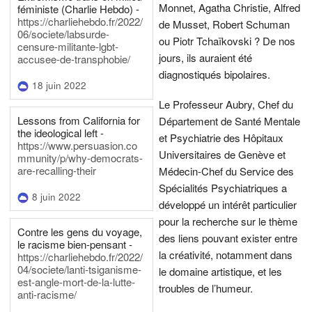
Monnet, Agatha Christie, Alfred
féministe (Charlie Hebdo) -
https://charliehebdo.fr/2022/
de Musset, Robert Schuman
06/societe/labsurde-
ou Piotr Tchaïkovski ? De nos
censure-militante-lgbt-
jours, ils auraient été
accusee-de-transphobie/
diagnostiqués bipolaires.
18 juin 2022
Le Professeur Aubry, Chef du
Lessons from California for
Département de Santé Mentale
the ideological left -
et Psychiatrie des Hôpitaux
https://www.persuasion.co
Universitaires de Genève et
mmunity/p/why-democrats-
are-recalling-their
Médecin-Chef du Service des
Spécialités Psychiatriques a
8 juin 2022
développé un intérêt particulier
pour la recherche sur le thème
Contre les gens du voyage,
des liens pouvant exister entre
le racisme bien-pensant -
la créativité, notamment dans
https://charliehebdo.fr/2022/
04/societe/lanti-tsiganisme-
le domaine artistique, et les
est-angle-mort-de-la-lutte-
troubles de l’humeur.
anti-racisme/