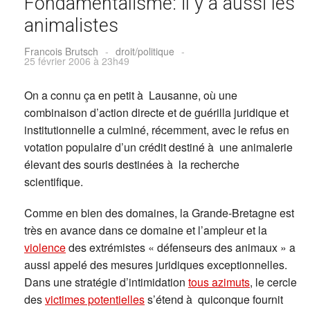
Fondamentalisme: il y a aussi les
animalistes
Francois Brutsch
-
droit/politique
-
25 février 2006 à 23h49
On a connu ça en petit à Lausanne, où une
combinaison d’action directe et de guérilla juridique et
institutionnelle a culminé, récemment, avec le refus en
votation populaire d’un crédit destiné à une animalerie
élevant des souris destinées à la recherche
scientifique.
Comme en bien des domaines, la Grande-Bretagne est
très en avance dans ce domaine et l’ampleur et la
violence
des extrémistes « défenseurs des animaux » a
aussi appelé des mesures juridiques exceptionnelles.
Dans une stratégie d’intimidation
tous azimuts
, le cercle
des
victimes potentielles
s’étend à quiconque fournit