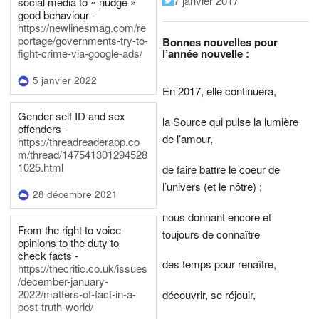
7 janvier 2017
social media to « nudge »
good behaviour -
https://newlinesmag.com/re
portage/governments-try-to-
Bonnes nouvelles pour
l’année nouvelle :
fight-crime-via-google-ads/
5 janvier 2022
En 2017, elle continuera,
Gender self ID and sex
la Source qui pulse la lumière
offenders -
de l’amour,
https://threadreaderapp.co
m/thread/147541301294528
1025.html
de faire battre le coeur de
l’univers (et le nôtre) ;
28 décembre 2021
nous donnant encore et
From the right to voice
toujours de connaître
opinions to the duty to
check facts -
des temps pour renaître,
https://thecritic.co.uk/issues
/december-january-
2022/matters-of-fact-in-a-
découvrir, se réjouir,
post-truth-world/