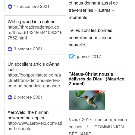
et nous donnant aussi de
17 décembre 2021
traverser les « autres »
moments.
Writing world in a nutshell -
https://threadreaderapp.co
Telles sont les bonnes
m/thread/143480341090216
nouvelles pour l’année
7552.html
nouvelle.
3 octobre 2021
1 janvier 2017
Un excellent article d’Anna
Lietti -
"Jésus-Christ nous a
https://bonpourlatete.com/a
délivrés de Dieu" (Maurice
ctuel/trans-detrans-alertes-
Zundel)
pour-un-scandale-annonce
2 octobre 2021
AeroVelo: the human
powered helicopter -
Vœux 2017 : une communion
http://www.aerovelo.com/atl
colibris…!! – COMMUNION
as-helicopter
BÉTHANIE