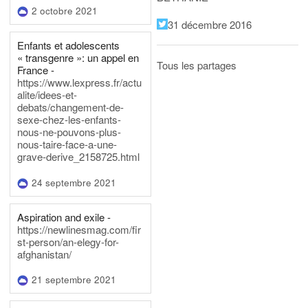
2 octobre 2021
31 décembre 2016
Enfants et adolescents
« transgenre »: un appel en
Tous les partages
France -
https://www.lexpress.fr/actu
alite/idees-et-
debats/changement-de-
sexe-chez-les-enfants-
nous-ne-pouvons-plus-
nous-taire-face-a-une-
grave-derive_2158725.html
24 septembre 2021
Aspiration and exile -
https://newlinesmag.com/fir
st-person/an-elegy-for-
afghanistan/
21 septembre 2021