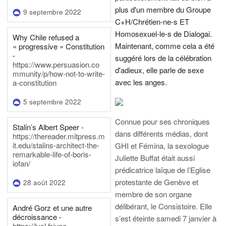
plus d'un membre du Groupe
9 septembre 2022
C+H/Chrétien-ne-s ET
Homosexuel-le-s de Dialogai.
Why Chile refused a
Maintenant, comme cela a été
« progressive » Constitution
-
suggéré lors de la célébration
https://www.persuasion.co
d'adieux, elle parle de sexe
mmunity/p/how-not-to-write-
avec les anges.
a-constitution
5 septembre 2022
Connue pour ses chroniques
Stalin’s Albert Speer -
dans différents médias, dont
https://thereader.mitpress.m
it.edu/stalins-architect-the-
GHI et Fémina, la sexologue
remarkable-life-of-boris-
Juliette Buffat était aussi
iofan/
prédicatrice laïque de l’Eglise
protestante de Genève et
28 août 2022
membre de son organe
délibérant, le Consistoire. Elle
André Gorz et une autre
décroissance -
s’est éteinte samedi 7 janvier à
https://lvsl.fr/une-