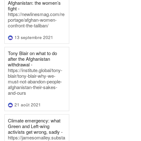
Afghanistan: the women’s
fight -
https://newlinesmag.com/re
portage/afghan-women-
confront-the-taliban/
13 septembre 2021
Tony Blair on what to do
after the Afghanistan
withdrawal -
https://institute.global/tony-
blair/tony-blair-why-we-
must-not-abandon-people-
afghanistan-their-sakes-
and-ours
21 août 2021
Climate emergency: what
Green and Left-wing
activists get wrong, sadly -
https://jamesomalley.substa