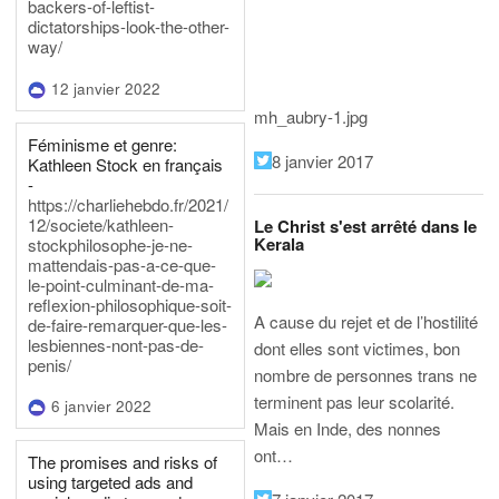
backers-of-leftist-
dictatorships-look-the-other-
way/
12 janvier 2022
mh_aubry-1.jpg
Féminisme et genre:
8 janvier 2017
Kathleen Stock en français
-
https://charliehebdo.fr/2021/
12/societe/kathleen-
Le Christ s'est arrêté dans le
Kerala
stockphilosophe-je-ne-
mattendais-pas-a-ce-que-
le-point-culminant-de-ma-
reflexion-philosophique-soit-
A cause du rejet et de l’hostilité
de-faire-remarquer-que-les-
lesbiennes-nont-pas-de-
dont elles sont victimes, bon
penis/
nombre de personnes trans ne
terminent pas leur scolarité.
6 janvier 2022
Mais en Inde, des nonnes
ont…
The promises and risks of
using targeted ads and