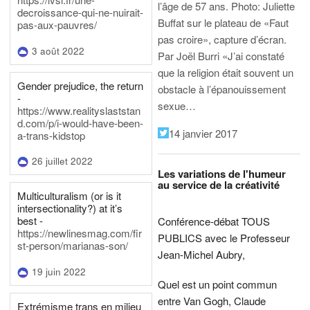
l’âge de 57 ans.
Photo: Juliette
decroissance-qui-ne-nuirait-
Buffat sur le plateau de «Faut
pas-aux-pauvres/
pas croire», capture d’écran.
3 août 2022
Par Joël Burri
«J’ai constaté
que la religion était souvent un
Gender prejudice, the return
obstacle à l’épanouissement
-
sexue…
https://www.realityslaststan
d.com/p/i-would-have-been-
14 janvier 2017
a-trans-kidstop
26 juillet 2022
Les variations de l'humeur
au service de la créativité
Multiculturalism (or is it
intersectionality?) at it’s
best -
Conférence-débat TOUS
https://newlinesmag.com/fir
PUBLICS avec le Professeur
st-person/marianas-son/
Jean-Michel Aubry,
19 juin 2022
Quel est un point commun
entre Van Gogh, Claude
Extrémisme trans en milieu