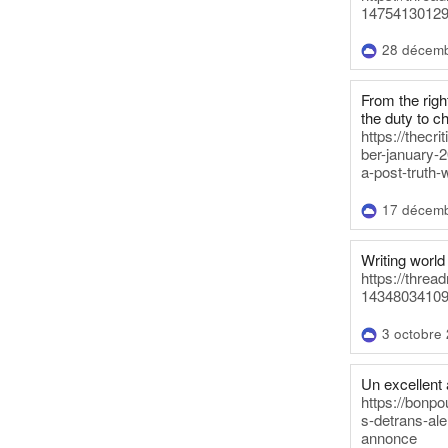
14754130129
28 décem
From the righ
the duty to c
https://thecr
ber-january-2
a-post-truth-
17 décem
Writing world 
https://threa
14348034109
3 octobre
Un excellent a
https://bonpo
s-detrans-ale
annonce