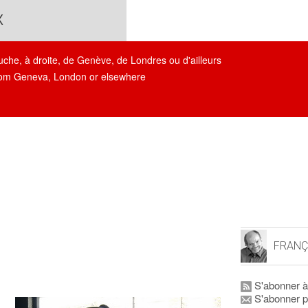
x
auche, à droite, de Genève, de Londres ou d'ailleurs
, from Geneva, London or elsewhere
FRANÇ
S'abonner à
S'abonner p