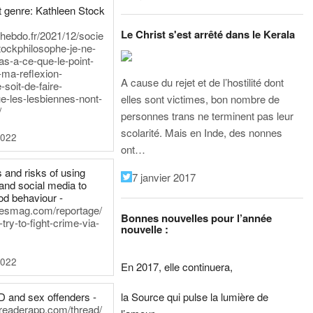
 genre: Kathleen Stock
Le Christ s'est arrêté dans le Kerala
iehebdo.fr/2021/12/socie
tockphilosophe-je-ne-
as-a-ce-que-le-point-
-ma-reflexion-
A cause du rejet et de l’hostilité dont
-soit-de-faire-
e-les-lesbiennes-nont-
elles sont victimes, bon nombre de
/
personnes trans ne terminent pas leur
scolarité. Mais en Inde, des nonnes
2022
ont…
 and risks of using
7 janvier 2017
and social media to
od behaviour -
inesmag.com/reportage/
Bonnes nouvelles pour l’année
ry-to-fight-crime-via-
nouvelle :
2022
En 2017, elle continuera,
la Source qui pulse la lumière de
D and sex offenders -
dreaderapp.com/thread/