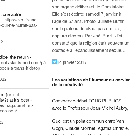
son organe délibérant, le Consistoire.
Elle s’est éteinte samedi 7 janvier à
t une autre
 -
https://lvsl.fr/une-
l’âge de 57 ans.
Photo: Juliette Buffat
qui-ne-nuirait-pas-
sur le plateau de «Faut pas croire»,
capture d’écran.
Par Joël Burri
«J’ai
22
constaté que la religion était souvent un
obstacle à l’épanouissement sexue…
ice, the return -
14 janvier 2017
ealityslaststand.com/p/i
been-a-trans-kidstop
2022
Les variations de l'humeur au service
de la créativité
m (or is it
ty?) at it’s best -
Conférence-débat TOUS PUBLICS
nesmag.com/first-
avec le Professeur Jean-Michel Aubry,
nas-son/
Quel est un point commun entre Van
22
Gogh, Claude Monnet, Agatha Christie,