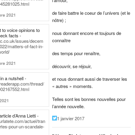
l’amour,
45281025.html
de faire battre le coeur de l’univers (et le
bre 2021
nôtre) ;
t to voice opinions to
nous donnant encore et toujours de
heck facts -
connaître
itic.co.uk/issues/decem
022/matters-of-fact-in-
world/
des temps pour renaître,
bre 2021
découvrir, se réjouir,
in a nutshell -
et nous donnant aussi de traverser les
dreaderapp.com/thread/
« autres » moments.
02167552.html
Telles sont les bonnes nouvelles pour
 2021
l’année nouvelle.
rticle d’Anna Lietti -
1 janvier 2017
urlatete.com/actuel/tran
rtes-pour-un-scandale-