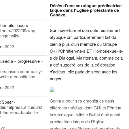
Décès d'une sexologue prédicatrice
laïque dans l'Eglise protestante de
Genève.
hermits, losers -
Son ouverture et son côté résolument
rd.com/2022/09/why-
onger-wild/
atypique ont particulièrement fait du
bien à plus d'un membre du Groupe
re 2022
C+H/Chrétien-ne-s ET Homosexuel-le-
s de Dialogai. Maintenant, comme cela
fused a « progressive »
a été suggéré lors de la célébration
persuasion.community/
d'adieux, elle parle de sexe avec les
write-a-constitution
anges.
re 2022
Connue pour ses chroniques dans
t Speer -
ader.mitpress.mit.edu/st
différents médias, dont GHI et Fémina,
t-the-remarkable-life-
la sexologue Juliette Buffat était aussi
/
prédicatrice laïque de l’Eglise
022
protestante de Genève et membre de