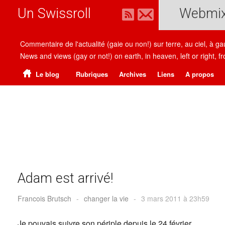
Un Swissroll
Webmi
Commentaire de l'actualité (gaie ou non!) sur terre, au ciel, à g
News and views (gay or not!) on earth, in heaven, left or right
Le blog
Rubriques
Archives
Liens
A propos
Adam est arrivé!
Francois Brutsch
-
changer la vie
-
3 mars 2011 à 23h59
Je pouvais suivre son périple depuis le 24 février.