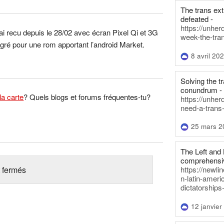
The trans ex
defeated -
https://unher
ai recu depuis le 28/02 avec écran Pixel Qi et 3G
week-the-tra
gré pour une rom apportant l’android Market.
8 avril 20
Solving the tr
conundrum -
la carte
? Quels blogs et forums fréquentes-tu?
https://unhe
need-a-trans
25 mars 2
The Left and 
comprehensiv
 fermés
https://newl
n-latin-americ
dictatorships
12 janvier