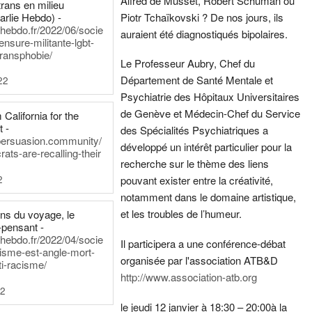
Alfred de Musset, Robert Schuman ou
rans en milieu
arlie Hebdo) -
Piotr Tchaïkovski ? De nos jours, ils
iehebdo.fr/2022/06/socie
auraient été diagnostiqués bipolaires.
ensure-militante-lgbt-
ransphobie/
Le Professeur Aubry, Chef du
Département de Santé Mentale et
22
Psychiatrie des Hôpitaux Universitaires
de Genève et Médecin-Chef du Service
California for the
t -
des Spécialités Psychiatriques a
persuasion.community/
développé un intérêt particulier pour la
ts-are-recalling-their
recherche sur le thème des liens
2
pouvant exister entre la créativité,
notamment dans le domaine artistique,
et les troubles de l’humeur.
ens du voyage, le
-pensant -
iehebdo.fr/2022/04/socie
Il participera a une conférence-débat
anisme-est-angle-mort-
organisée par l'association ATB&D
ti-racisme/
http://www.association-atb.org
22
le jeudi 12 janvier à 18:30 – 20:00
à la