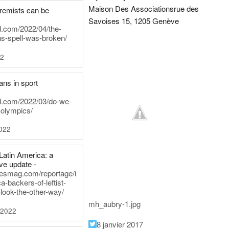
Maison Des Associations
rue des
tremists can be
Savoises 15, 1205 Genève
d.com/2022/04/the-
ns-spell-was-broken/
22
ans in sport
rd.com/2022/03/do-we-
-olympics/
022
Latin America: a
e update -
inesmag.com/reportage/i
a-backers-of-leftist-
-look-the-other-way/
mh_aubry-1.jpg
 2022
8 janvier 2017