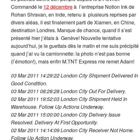
Commandé le
12 décembre
à l’entreprise Notion Ink de
Rohan Shravan, en Inde, retenu à plusieurs reprises par
divers aléas, il est finalement parti de Xiamen, en Chine,
destination Londres. Manque de chance, quand il s’est
présenté hier j’étais à Genève! Nouvelle tentative
aujourd’hui, je le guettais dès le matin et me suis précipité
quand j’ai vu la camionnette: la photo n’est pas bonne
(l’émotion!), mais enfin M.TNT Express me remet Adam!
03 Mar 2011 14:29:22 London City Shipment Delivered In
Good Condition.
03 Mar 2011 08:28:28 London City Out For Delivery.
02 Mar 2011 19:52:03 London City Shipment Held In
Warehouse. Follow Up Actions Underway.
02 Mar 2011 15:00:00 London City Delivery Issue
Resolved. Delivery At First Opportunity.
02 Mar 2011 14:14:09 London City Receiver Not Home.
Follow Up Action Underway.