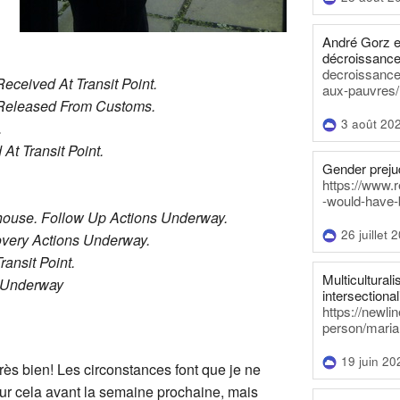
André Gorz e
décroissance
decroissance-
ceived At Transit Point.
aux-pauvres/
 Released From Customs.
3 août 20
.
t Transit Point.
Gender prejud
https://www.r
-would-have-
ouse. Follow Up Actions Underway.
26 juillet 
very Actions Underway.
ansit Point.
Multiculturalis
n Underway
intersectionali
https://newli
person/maria
19 juin 20
ès bien! Les circonstances font que je ne
our cela avant la semaine prochaine, mais