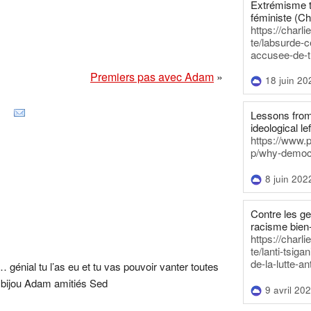
Extrémisme t
féministe (Ch
https://charl
te/labsurde-c
accusee-de-t
Premiers pas avec Adam
»
18 juin 20
Lessons from 
ideological lef
https://www.
p/why-democra
8 juin 202
Contre les g
racisme bien
https://charl
te/lanti-tsig
de-la-lutte-an
… génial tu l’as eu et tu vas pouvoir vanter toutes
u bijou Adam amitiés Sed
9 avril 20