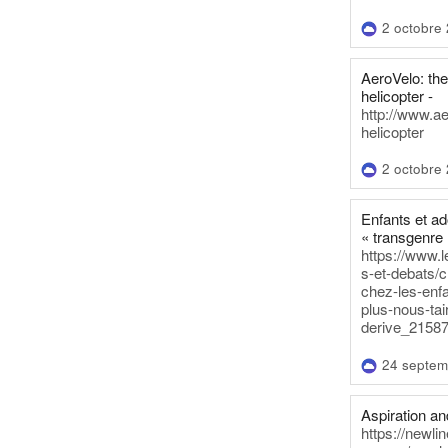
2 octobre
AeroVelo: t
helicopter -
http://www.a
helicopter
2 octobre
Enfants et a
« transgenre 
https://www.l
s-et-debats/
chez-les-enf
plus-nous-tai
derive_21587
24 septem
Aspiration and
https://newli