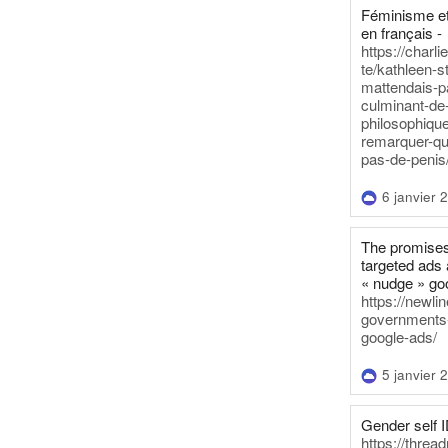
Féminisme et
en français -
https://charl
te/kathleen-s
mattendais-p
culminant-de
philosophique
remarquer-qu
pas-de-penis
6 janvier 
The promises
targeted ads 
« nudge » go
https://newl
governments-t
google-ads/
5 janvier 
Gender self I
https://threa