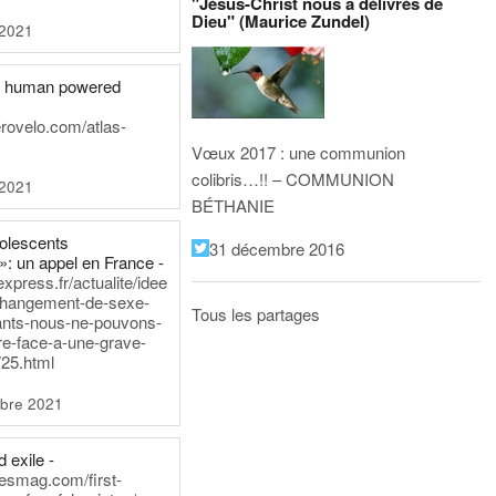
"Jésus-Christ nous a délivrés de
Dieu" (Maurice Zundel)
 2021
he human powered
erovelo.com/atlas-
Vœux 2017 : une communion
colibris…!! – COMMUNION
 2021
BÉTHANIE
dolescents
31 décembre 2016
»: un appel en France -
express.fr/actualite/idee
changement-de-sexe-
Tous les partages
ants-nous-ne-pouvons-
re-face-a-une-grave-
25.html
bre 2021
 exile -
nesmag.com/first-