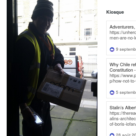
Kiosque
Adventurers, 
https://unhe
men-are-no-l
9 septemb
Why Chile re
Constitution -
https://www.
p/how-not-to-
5 septemb
Stalin’s Alber
https://there
alins-architec
of-boris-iofan
28 août 2