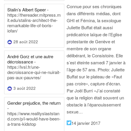
Connue pour ses chroniques
Stalin’s Albert Speer -
dans différents médias, dont
https://thereader.mitpress.m
it.edu/stalins-architect-the-
GHI et Fémina, la sexologue
remarkable-life-of-boris-
Juliette Buffat était aussi
iofan/
prédicatrice laïque de l’Eglise
protestante de Genève et
28 août 2022
membre de son organe
délibérant, le Consistoire. Elle
André Gorz et une autre
décroissance -
s’est éteinte samedi 7 janvier à
https://lvsl.fr/une-
l’âge de 57 ans.
Photo: Juliette
decroissance-qui-ne-nuirait-
Buffat sur le plateau de «Faut
pas-aux-pauvres/
pas croire», capture d’écran.
3 août 2022
Par Joël Burri
«J’ai constaté
que la religion était souvent un
Gender prejudice, the return
obstacle à l’épanouissement
-
sexue…
https://www.realityslaststan
d.com/p/i-would-have-been-
14 janvier 2017
a-trans-kidstop