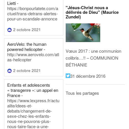
Lietti -
"Jésus-Christ nous a
https://bonpourlatete.com/a
délivrés de Dieu" (Maurice
ctuel/trans-detrans-alertes-
Zundel)
pour-un-scandale-annonce
2 octobre 2021
AeroVelo: the human
powered helicopter -
Vœux 2017 : une communion
http://www.aerovelo.com/atl
colibris…!! – COMMUNION
as-helicopter
BÉTHANIE
2 octobre 2021
31 décembre 2016
Enfants et adolescents
« transgenre »: un appel en
Tous les partages
France -
https://www.lexpress.fr/actu
alite/idees-et-
debats/changement-de-
sexe-chez-les-enfants-
nous-ne-pouvons-plus-
nous-taire-face-a-une-