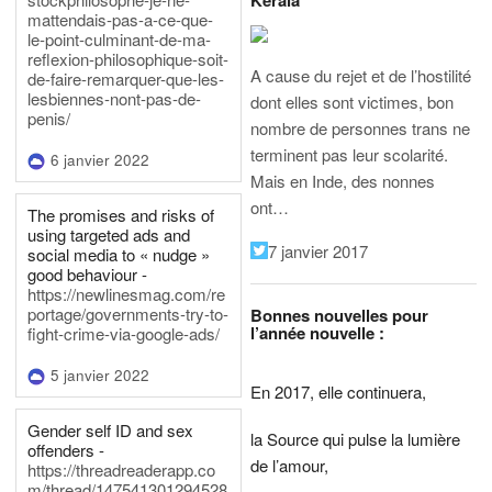
mattendais-pas-a-ce-que-
le-point-culminant-de-ma-
reflexion-philosophique-soit-
A cause du rejet et de l’hostilité
de-faire-remarquer-que-les-
lesbiennes-nont-pas-de-
dont elles sont victimes, bon
penis/
nombre de personnes trans ne
terminent pas leur scolarité.
6 janvier 2022
Mais en Inde, des nonnes
ont…
The promises and risks of
using targeted ads and
7 janvier 2017
social media to « nudge »
good behaviour -
https://newlinesmag.com/re
portage/governments-try-to-
Bonnes nouvelles pour
l’année nouvelle :
fight-crime-via-google-ads/
5 janvier 2022
En 2017, elle continuera,
Gender self ID and sex
la Source qui pulse la lumière
offenders -
de l’amour,
https://threadreaderapp.co
m/thread/147541301294528