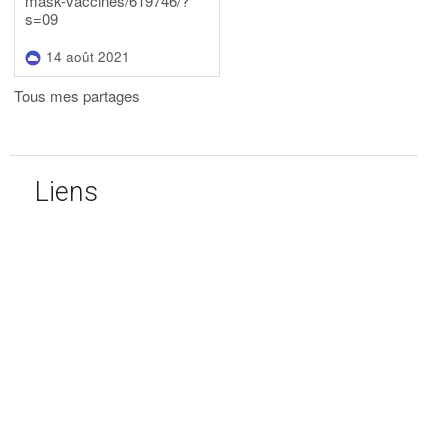
mask-vaccines/619746/?
s=09
14 août 2021
Tous mes partages
Liens