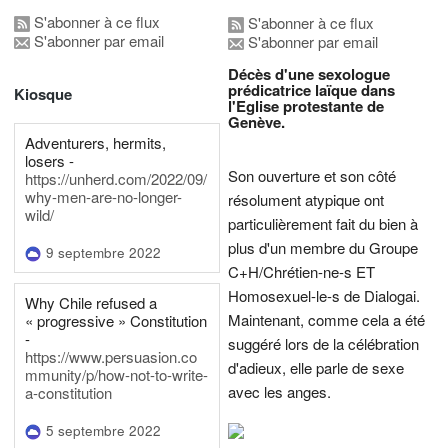
S'abonner à ce flux
S'abonner à ce flux
S'abonner par email
S'abonner par email
Décès d'une sexologue
prédicatrice laïque dans
Kiosque
l'Eglise protestante de
Genève.
Adventurers, hermits,
losers -
Son ouverture et son côté
https://unherd.com/2022/09/
why-men-are-no-longer-
résolument atypique ont
wild/
particulièrement fait du bien à
plus d'un membre du Groupe
9 septembre 2022
C+H/Chrétien-ne-s ET
Homosexuel-le-s de Dialogai.
Why Chile refused a
Maintenant, comme cela a été
« progressive » Constitution
-
suggéré lors de la célébration
https://www.persuasion.co
d'adieux, elle parle de sexe
mmunity/p/how-not-to-write-
avec les anges.
a-constitution
5 septembre 2022