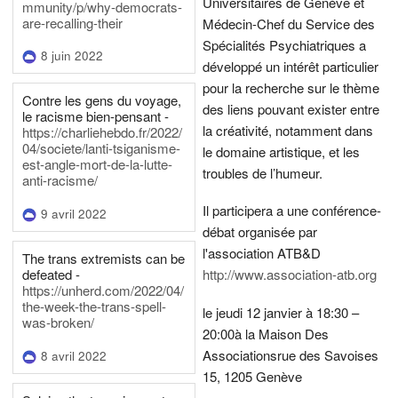
Universitaires de Genève et
mmunity/p/why-democrats-
are-recalling-their
Médecin-Chef du Service des
Spécialités Psychiatriques a
8 juin 2022
développé un intérêt particulier
pour la recherche sur le thème
Contre les gens du voyage,
des liens pouvant exister entre
le racisme bien-pensant -
la créativité, notamment dans
https://charliehebdo.fr/2022/
04/societe/lanti-tsiganisme-
le domaine artistique, et les
est-angle-mort-de-la-lutte-
troubles de l’humeur.
anti-racisme/
Il participera a une conférence-
9 avril 2022
débat organisée par
l'association ATB&D
The trans extremists can be
defeated -
http://www.association-atb.org
https://unherd.com/2022/04/
the-week-the-trans-spell-
le jeudi 12 janvier à 18:30 –
was-broken/
20:00
à la Maison Des
Associations
rue des Savoises
8 avril 2022
15, 1205 Genève