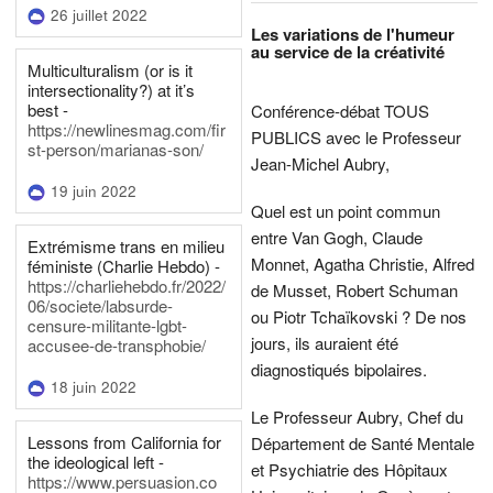
26 juillet 2022
Les variations de l'humeur
au service de la créativité
Multiculturalism (or is it
intersectionality?) at it’s
best -
Conférence-débat TOUS
https://newlinesmag.com/fir
PUBLICS avec le Professeur
st-person/marianas-son/
Jean-Michel Aubry,
19 juin 2022
Quel est un point commun
entre Van Gogh, Claude
Extrémisme trans en milieu
Monnet, Agatha Christie, Alfred
féministe (Charlie Hebdo) -
https://charliehebdo.fr/2022/
de Musset, Robert Schuman
06/societe/labsurde-
ou Piotr Tchaïkovski ? De nos
censure-militante-lgbt-
jours, ils auraient été
accusee-de-transphobie/
diagnostiqués bipolaires.
18 juin 2022
Le Professeur Aubry, Chef du
Lessons from California for
Département de Santé Mentale
the ideological left -
et Psychiatrie des Hôpitaux
https://www.persuasion.co