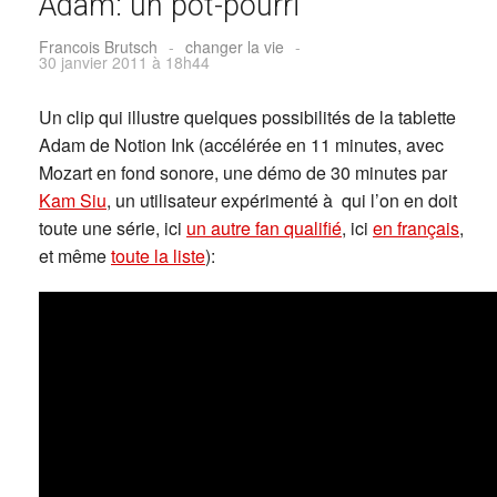
Adam: un pot-pourri
Francois Brutsch
-
changer la vie
-
30 janvier 2011 à 18h44
Un clip qui illustre quelques possibilités de la tablette
Adam de Notion Ink (accélérée en 11 minutes, avec
Mozart en fond sonore, une démo de 30 minutes par
Kam Siu
, un utilisateur expérimenté à qui l’on en doit
toute une série, ici
un autre fan qualifié
, ici
en français
,
et même
toute la liste
):