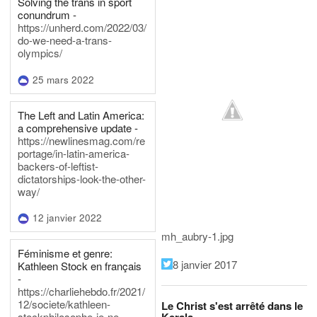
Solving the trans in sport
conundrum -
https://unherd.com/2022/03/
do-we-need-a-trans-
olympics/
25 mars 2022
The Left and Latin America:
a comprehensive update -
https://newlinesmag.com/re
portage/in-latin-america-
backers-of-leftist-
dictatorships-look-the-other-
way/
12 janvier 2022
mh_aubry-1.jpg
Féminisme et genre:
8 janvier 2017
Kathleen Stock en français
-
https://charliehebdo.fr/2021/
12/societe/kathleen-
Le Christ s'est arrêté dans le
Kerala
stockphilosophe-je-ne-