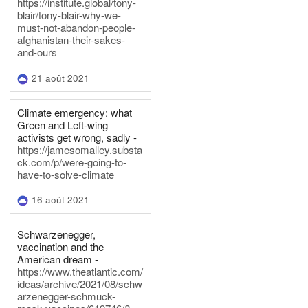
https://institute.global/tony-
blair/tony-blair-why-we-
must-not-abandon-people-
afghanistan-their-sakes-
and-ours
21 août 2021
Climate emergency: what
Green and Left-wing
activists get wrong, sadly -
https://jamesomalley.substa
ck.com/p/were-going-to-
have-to-solve-climate
16 août 2021
Schwarzenegger,
vaccination and the
American dream -
https://www.theatlantic.com/
ideas/archive/2021/08/schw
arzenegger-schmuck-