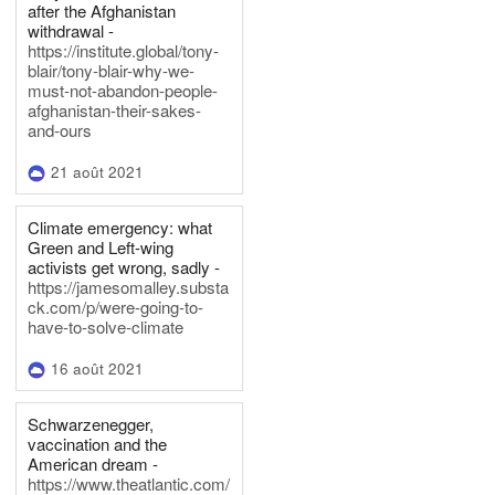
after the Afghanistan
withdrawal -
https://institute.global/tony-
blair/tony-blair-why-we-
must-not-abandon-people-
afghanistan-their-sakes-
and-ours
21 août 2021
Climate emergency: what
Green and Left-wing
activists get wrong, sadly -
https://jamesomalley.substa
ck.com/p/were-going-to-
have-to-solve-climate
16 août 2021
Schwarzenegger,
vaccination and the
American dream -
https://www.theatlantic.com/