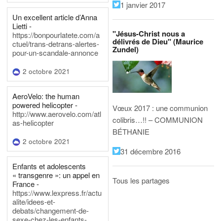
1 janvier 2017
Un excellent article d’Anna
Lietti -
"Jésus-Christ nous a
https://bonpourlatete.com/a
délivrés de Dieu" (Maurice
ctuel/trans-detrans-alertes-
Zundel)
pour-un-scandale-annonce
2 octobre 2021
AeroVelo: the human
powered helicopter -
Vœux 2017 : une communion
http://www.aerovelo.com/atl
colibris…!! – COMMUNION
as-helicopter
BÉTHANIE
2 octobre 2021
31 décembre 2016
Enfants et adolescents
« transgenre »: un appel en
Tous les partages
France -
https://www.lexpress.fr/actu
alite/idees-et-
debats/changement-de-
sexe-chez-les-enfants-