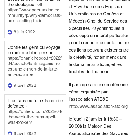
the ideological left -
et Psychiatrie des Hôpitaux
https://www.persuasion.co
Universitaires de Genève et
mmunity/p/why-democrats-
are-recalling-their
Médecin-Chef du Service des
Spécialités Psychiatriques a
8 juin 2022
développé un intérêt particulier
pour la recherche sur le thème
Contre les gens du voyage,
des liens pouvant exister entre
le racisme bien-pensant -
la créativité, notamment dans
https://charliehebdo.fr/2022/
04/societe/lanti-tsiganisme-
le domaine artistique, et les
est-angle-mort-de-la-lutte-
troubles de l’humeur.
anti-racisme/
Il participera a une conférence-
9 avril 2022
débat organisée par
l'association ATB&D
The trans extremists can be
defeated -
http://www.association-atb.org
https://unherd.com/2022/04/
the-week-the-trans-spell-
le jeudi 12 janvier à 18:30 –
was-broken/
20:00
à la Maison Des
Associations
rue des Savoises
8 avril 2022