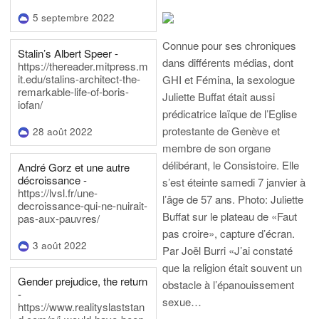
5 septembre 2022
Connue pour ses chroniques
Stalin’s Albert Speer -
dans différents médias, dont
https://thereader.mitpress.m
it.edu/stalins-architect-the-
GHI et Fémina, la sexologue
remarkable-life-of-boris-
Juliette Buffat était aussi
iofan/
prédicatrice laïque de l’Eglise
protestante de Genève et
28 août 2022
membre de son organe
délibérant, le Consistoire. Elle
André Gorz et une autre
décroissance -
s’est éteinte samedi 7 janvier à
https://lvsl.fr/une-
l’âge de 57 ans.
Photo: Juliette
decroissance-qui-ne-nuirait-
Buffat sur le plateau de «Faut
pas-aux-pauvres/
pas croire», capture d’écran.
3 août 2022
Par Joël Burri
«J’ai constaté
que la religion était souvent un
Gender prejudice, the return
obstacle à l’épanouissement
-
sexue…
https://www.realityslaststan