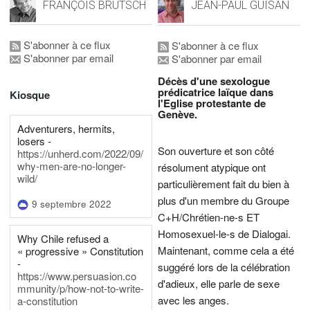
FRANÇOIS BRUTSCH
JEAN-PAUL GUISAN
S'abonner à ce flux
S'abonner à ce flux
S'abonner par email
S'abonner par email
Décès d'une sexologue
prédicatrice laïque dans
Kiosque
l'Eglise protestante de
Genève.
Adventurers, hermits,
losers -
Son ouverture et son côté
https://unherd.com/2022/09/
why-men-are-no-longer-
résolument atypique ont
wild/
particulièrement fait du bien à
plus d'un membre du Groupe
9 septembre 2022
C+H/Chrétien-ne-s ET
Homosexuel-le-s de Dialogai.
Why Chile refused a
Maintenant, comme cela a été
« progressive » Constitution
-
suggéré lors de la célébration
https://www.persuasion.co
d'adieux, elle parle de sexe
mmunity/p/how-not-to-write-
avec les anges.
a-constitution