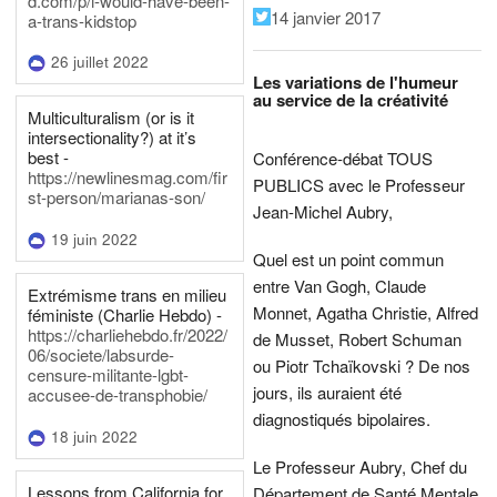
d.com/p/i-would-have-been-
14 janvier 2017
a-trans-kidstop
26 juillet 2022
Les variations de l'humeur
au service de la créativité
Multiculturalism (or is it
intersectionality?) at it’s
best -
Conférence-débat TOUS
https://newlinesmag.com/fir
PUBLICS avec le Professeur
st-person/marianas-son/
Jean-Michel Aubry,
19 juin 2022
Quel est un point commun
entre Van Gogh, Claude
Extrémisme trans en milieu
Monnet, Agatha Christie, Alfred
féministe (Charlie Hebdo) -
https://charliehebdo.fr/2022/
de Musset, Robert Schuman
06/societe/labsurde-
ou Piotr Tchaïkovski ? De nos
censure-militante-lgbt-
jours, ils auraient été
accusee-de-transphobie/
diagnostiqués bipolaires.
18 juin 2022
Le Professeur Aubry, Chef du
Lessons from California for
Département de Santé Mentale