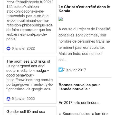
https://charliehebdo.fr/2021/
12/societe/kathleen-
Le Christ s'est arrêté dans le
Kerala
stockphilosophe-je-ne-
mattendais-pas-a-ce-que-
le-point-culminant-de-ma-
reflexion-philosophique-soit-
A cause du rejet et de l’hostilité
de-faire-remarquer-que-les-
lesbiennes-nont-pas-de-
dont elles sont victimes, bon
penis/
nombre de personnes trans ne
terminent pas leur scolarité.
6 janvier 2022
Mais en Inde, des nonnes
ont…
The promises and risks of
using targeted ads and
7 janvier 2017
social media to « nudge »
good behaviour -
https://newlinesmag.com/re
portage/governments-try-to-
Bonnes nouvelles pour
l’année nouvelle :
fight-crime-via-google-ads/
5 janvier 2022
En 2017, elle continuera,
Gender self ID and sex
la Source qui pulse la lumière