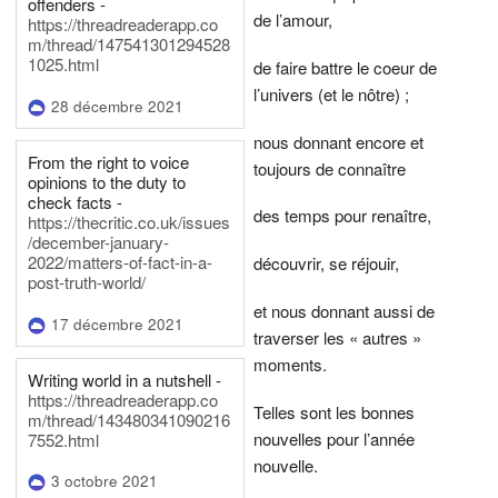
offenders -
de l’amour,
https://threadreaderapp.co
m/thread/147541301294528
1025.html
de faire battre le coeur de
l’univers (et le nôtre) ;
28 décembre 2021
nous donnant encore et
From the right to voice
toujours de connaître
opinions to the duty to
check facts -
des temps pour renaître,
https://thecritic.co.uk/issues
/december-january-
2022/matters-of-fact-in-a-
découvrir, se réjouir,
post-truth-world/
et nous donnant aussi de
17 décembre 2021
traverser les « autres »
moments.
Writing world in a nutshell -
https://threadreaderapp.co
Telles sont les bonnes
m/thread/143480341090216
nouvelles pour l’année
7552.html
nouvelle.
3 octobre 2021