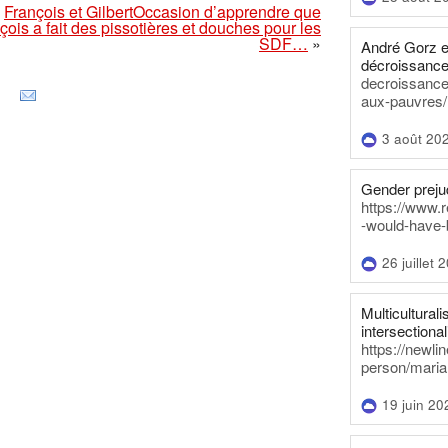
François et GilbertOccasion d’apprendre que
çois a fait des pissotières et douches pour les
SDF…
»
André Gorz e
décroissance
decroissance-
aux-pauvres/
3 août 20
Gender prejud
https://www.r
-would-have-
26 juillet 
Multiculturalis
intersectionali
https://newli
person/maria
19 juin 20