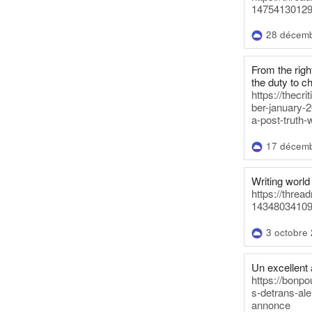
14754130129
28 décem
From the righ
the duty to c
https://thecr
ber-january-2
a-post-truth-
17 décem
Writing world 
https://threa
14348034109
3 octobre
Un excellent a
https://bonpo
s-detrans-ale
annonce