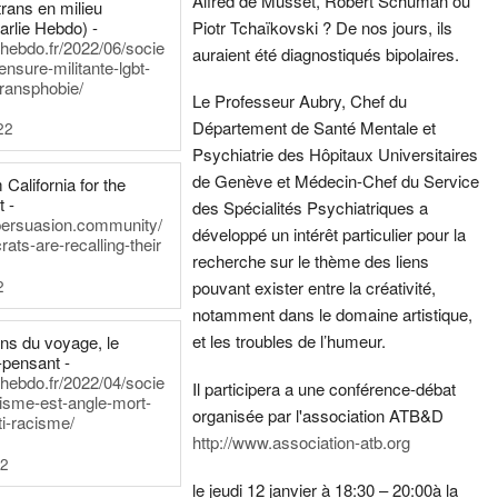
Alfred de Musset, Robert Schuman ou
rans en milieu
arlie Hebdo) -
Piotr Tchaïkovski ? De nos jours, ils
iehebdo.fr/2022/06/socie
auraient été diagnostiqués bipolaires.
ensure-militante-lgbt-
ransphobie/
Le Professeur Aubry, Chef du
Département de Santé Mentale et
22
Psychiatrie des Hôpitaux Universitaires
de Genève et Médecin-Chef du Service
California for the
t -
des Spécialités Psychiatriques a
persuasion.community/
développé un intérêt particulier pour la
ts-are-recalling-their
recherche sur le thème des liens
2
pouvant exister entre la créativité,
notamment dans le domaine artistique,
et les troubles de l’humeur.
ens du voyage, le
-pensant -
iehebdo.fr/2022/04/socie
Il participera a une conférence-débat
anisme-est-angle-mort-
organisée par l'association ATB&D
ti-racisme/
http://www.association-atb.org
22
le jeudi 12 janvier à 18:30 – 20:00
à la