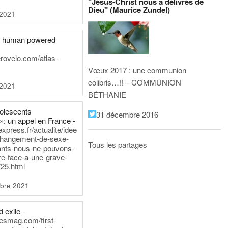
"Jésus-Christ nous a délivrés de
Dieu" (Maurice Zundel)
 2021
he human powered
erovelo.com/atlas-
Vœux 2017 : une communion
colibris…!! – COMMUNION
 2021
BÉTHANIE
dolescents
31 décembre 2016
»: un appel en France -
express.fr/actualite/idee
changement-de-sexe-
Tous les partages
ants-nous-ne-pouvons-
re-face-a-une-grave-
25.html
bre 2021
 exile -
nesmag.com/first-