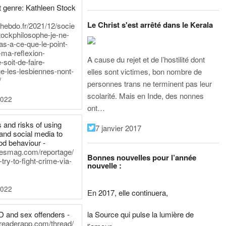
 genre: Kathleen Stock
Le Christ s'est arrêté dans le Kerala
iehebdo.fr/2021/12/socie
tockphilosophe-je-ne-
as-a-ce-que-le-point-
-ma-reflexion-
A cause du rejet et de l’hostilité dont
-soit-de-faire-
e-les-lesbiennes-nont-
elles sont victimes, bon nombre de
/
personnes trans ne terminent pas leur
scolarité. Mais en Inde, des nonnes
2022
ont…
 and risks of using
7 janvier 2017
and social media to
od behaviour -
inesmag.com/reportage/
Bonnes nouvelles pour l’année
ry-to-fight-crime-via-
nouvelle :
2022
En 2017, elle continuera,
la Source qui pulse la lumière de
D and sex offenders -
dreaderapp.com/thread/