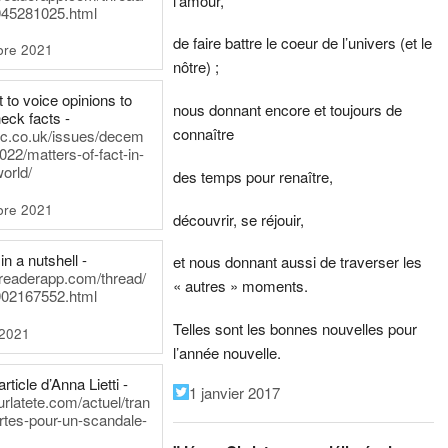
l’amour,
45281025.html
de faire battre le coeur de l’univers (et le
bre 2021
nôtre) ;
t to voice opinions to
nous donnant encore et toujours de
heck facts -
connaître
itic.co.uk/issues/decem
022/matters-of-fact-in-
world/
des temps pour renaître,
bre 2021
découvrir, se réjouir,
in a nutshell -
et nous donnant aussi de traverser les
dreaderapp.com/thread/
« autres » moments.
02167552.html
Telles sont les bonnes nouvelles pour
 2021
l’année nouvelle.
rticle d’Anna Lietti -
1 janvier 2017
urlatete.com/actuel/tran
rtes-pour-un-scandale-