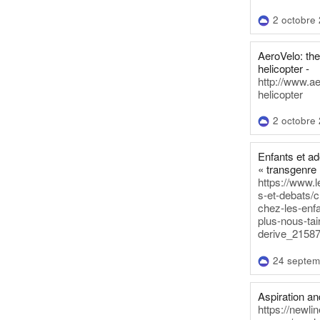
2 octobre
AeroVelo: t
helicopter -
http://www.a
helicopter
2 octobre
Enfants et a
« transgenre 
https://www.l
s-et-debats/
chez-les-enf
plus-nous-tai
derive_21587
24 septem
Aspiration and
https://newli