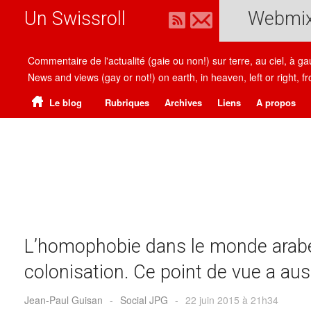
Un Swissroll
Webmi
Commentaire de l'actualité (gaie ou non!) sur terre, au ciel, à g
News and views (gay or not!) on earth, in heaven, left or right
Le blog
Rubriques
Archives
Liens
A propos
L’homophobie dans le monde arabe
colonisation. Ce point de vue a au
Jean-Paul Guisan
-
Social JPG
-
22 juin 2015 à 21h34