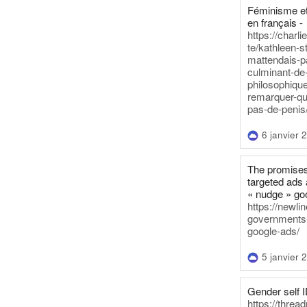
Féminisme et
en français -
https://charl
te/kathleen-s
mattendais-p
culminant-de
philosophique
remarquer-qu
pas-de-penis
6 janvier 
The promises
targeted ads 
« nudge » go
https://newl
governments-t
google-ads/
5 janvier 
Gender self I
https://threa