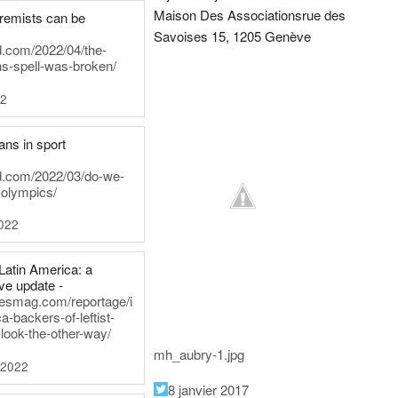
Maison Des Associations
rue des
tremists can be
Savoises 15, 1205 Genève
d.com/2022/04/the-
ns-spell-was-broken/
22
ans in sport
rd.com/2022/03/do-we-
-olympics/
022
Latin America: a
e update -
inesmag.com/reportage/i
a-backers-of-leftist-
-look-the-other-way/
mh_aubry-1.jpg
 2022
8 janvier 2017