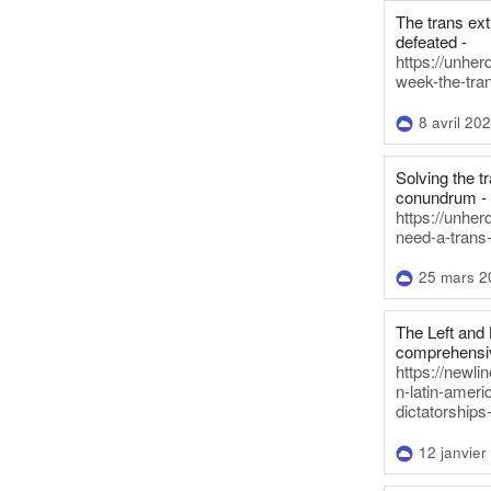
The trans ex
defeated -
https://unher
week-the-tra
8 avril 20
Solving the tr
conundrum -
https://unhe
need-a-trans
25 mars 2
The Left and 
comprehensiv
https://newl
n-latin-americ
dictatorships
12 janvier