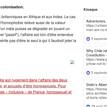
colonisation.
Kiosque
 britanniques en Afrique et aux Indes. Le cas
Adventurers, 
 l'homophobie relève aussi de la valeur
https://unhe
qu'un mâle puisse se dégrader en jouant un
men-are-no-l
 "passif"), l'affaire est loin d'être entendue
9 septemb
te pas d'être le seul à qui il faudrait jeter la
Why Chile re
Constitution -
https://www.
p/how-not-to-
5 septemb
dre son jugement dans l’affaire des deux
Stalin’s Alber
t, et accusés d’être homosexuels. Pour
https://there
e « inclusive » de France, homosexuel et
alins-architec
of-boris-iofan
28 août 2