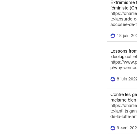
Extrémisme t
féministe (Ch
https://charl
te/labsurde-c
accusee-de-t
18 juin 20
Lessons from 
ideological lef
https://www.
p/why-democra
8 juin 202
Contre les g
racisme bien
https://charl
te/lanti-tsig
de-la-lutte-an
9 avril 20