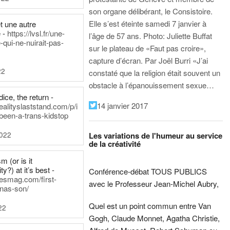
son organe délibérant, le Consistoire.
Elle s’est éteinte samedi 7 janvier à
t une autre
 -
https://lvsl.fr/une-
l’âge de 57 ans.
Photo: Juliette Buffat
qui-ne-nuirait-pas-
sur le plateau de «Faut pas croire»,
capture d’écran.
Par Joël Burri
«J’ai
22
constaté que la religion était souvent un
obstacle à l’épanouissement sexue…
ice, the return -
14 janvier 2017
ealityslaststand.com/p/i
been-a-trans-kidstop
2022
Les variations de l'humeur au service
de la créativité
m (or is it
ty?) at it’s best -
Conférence-débat TOUS PUBLICS
nesmag.com/first-
avec le Professeur Jean-Michel Aubry,
nas-son/
Quel est un point commun entre Van
22
Gogh, Claude Monnet, Agatha Christie,