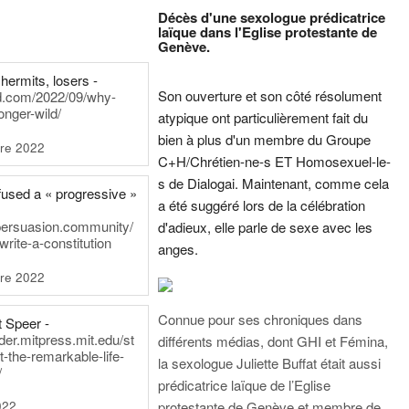
Décès d'une sexologue prédicatrice
laïque dans l'Eglise protestante de
Genève.
hermits, losers -
Son ouverture et son côté résolument
rd.com/2022/09/why-
onger-wild/
atypique ont particulièrement fait du
bien à plus d'un membre du Groupe
re 2022
C+H/Chrétien-ne-s ET Homosexuel-le-
s de Dialogai. Maintenant, comme cela
fused a « progressive »
a été suggéré lors de la célébration
persuasion.community/
d'adieux, elle parle de sexe avec les
write-a-constitution
anges.
re 2022
Connue pour ses chroniques dans
t Speer -
ader.mitpress.mit.edu/st
différents médias, dont GHI et Fémina,
t-the-remarkable-life-
la sexologue Juliette Buffat était aussi
/
prédicatrice laïque de l’Eglise
022
protestante de Genève et membre de