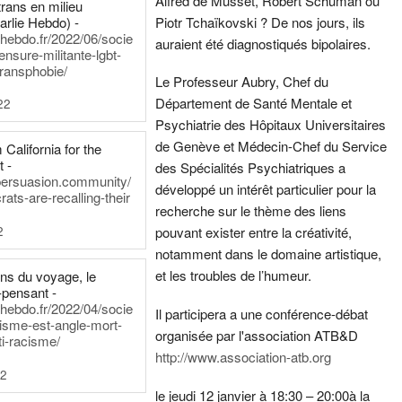
Alfred de Musset, Robert Schuman ou
rans en milieu
arlie Hebdo) -
Piotr Tchaïkovski ? De nos jours, ils
iehebdo.fr/2022/06/socie
auraient été diagnostiqués bipolaires.
ensure-militante-lgbt-
ransphobie/
Le Professeur Aubry, Chef du
Département de Santé Mentale et
22
Psychiatrie des Hôpitaux Universitaires
de Genève et Médecin-Chef du Service
California for the
t -
des Spécialités Psychiatriques a
persuasion.community/
développé un intérêt particulier pour la
ts-are-recalling-their
recherche sur le thème des liens
2
pouvant exister entre la créativité,
notamment dans le domaine artistique,
et les troubles de l’humeur.
ens du voyage, le
-pensant -
iehebdo.fr/2022/04/socie
Il participera a une conférence-débat
anisme-est-angle-mort-
organisée par l'association ATB&D
ti-racisme/
http://www.association-atb.org
22
le jeudi 12 janvier à 18:30 – 20:00
à la