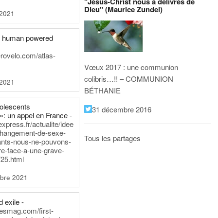
"Jésus-Christ nous a délivrés de
Dieu" (Maurice Zundel)
 2021
he human powered
erovelo.com/atlas-
Vœux 2017 : une communion
colibris…!! – COMMUNION
 2021
BÉTHANIE
dolescents
31 décembre 2016
»: un appel en France -
express.fr/actualite/idee
changement-de-sexe-
Tous les partages
ants-nous-ne-pouvons-
re-face-a-une-grave-
25.html
bre 2021
 exile -
nesmag.com/first-