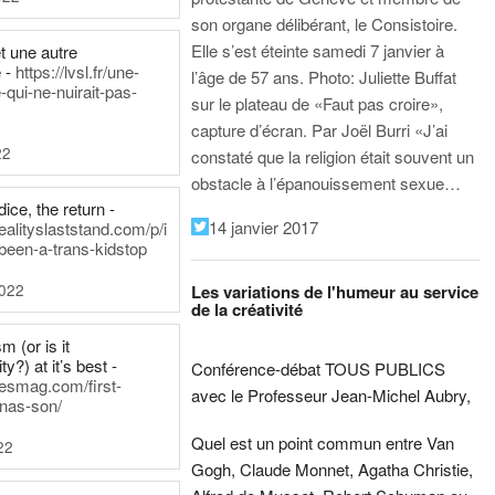
son organe délibérant, le Consistoire.
Elle s’est éteinte samedi 7 janvier à
t une autre
 -
https://lvsl.fr/une-
l’âge de 57 ans.
Photo: Juliette Buffat
qui-ne-nuirait-pas-
sur le plateau de «Faut pas croire»,
capture d’écran.
Par Joël Burri
«J’ai
22
constaté que la religion était souvent un
obstacle à l’épanouissement sexue…
ice, the return -
14 janvier 2017
ealityslaststand.com/p/i
been-a-trans-kidstop
2022
Les variations de l'humeur au service
de la créativité
m (or is it
ty?) at it’s best -
Conférence-débat TOUS PUBLICS
nesmag.com/first-
avec le Professeur Jean-Michel Aubry,
nas-son/
Quel est un point commun entre Van
22
Gogh, Claude Monnet, Agatha Christie,