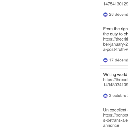
14754130129
28 décem
From the righ
the duty to c
https://thecr
ber-january-2
a-post-truth-
17 décem
Writing world 
https://threa
14348034109
3 octobre
Un excellent a
https://bonpo
s-detrans-ale
annonce