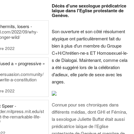
Décès d'une sexologue prédicatrice
laïque dans l'Eglise protestante de
Genève.
hermits, losers -
Son ouverture et son côté résolument
rd.com/2022/09/why-
onger-wild/
atypique ont particulièrement fait du
bien à plus d'un membre du Groupe
re 2022
C+H/Chrétien-ne-s ET Homosexuel-le-
s de Dialogai. Maintenant, comme cela
fused a « progressive »
a été suggéré lors de la célébration
persuasion.community/
d'adieux, elle parle de sexe avec les
write-a-constitution
anges.
re 2022
Connue pour ses chroniques dans
t Speer -
ader.mitpress.mit.edu/st
différents médias, dont GHI et Fémina,
t-the-remarkable-life-
la sexologue Juliette Buffat était aussi
/
prédicatrice laïque de l’Eglise
022
protestante de Genève et membre de