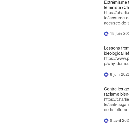
Extrémisme t
féministe (Ch
https://charl
te/labsurde-c
accusee-de-t
18 juin 20
Lessons from 
ideological lef
https://www.
p/why-democra
8 juin 202
Contre les g
racisme bien
https://charl
te/lanti-tsig
de-la-lutte-an
9 avril 20