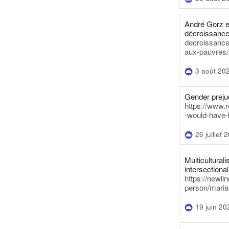
André Gorz e
décroissance
decroissance-
aux-pauvres/
3 août 20
Gender prejud
https://www.r
-would-have-
26 juillet 
Multiculturalis
intersectionali
https://newli
person/maria
19 juin 20