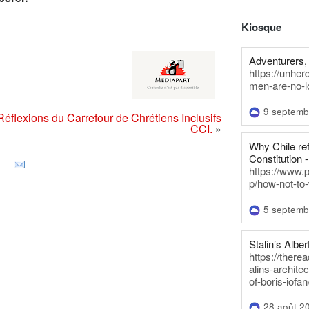
Kiosque
Adventurers, 
https://unhe
men-are-no-l
9 septemb
Réflexions du Carrefour de Chrétiens Inclusifs
CCI.
»
Why Chile re
Constitution -
https://www.
p/how-not-to-
5 septemb
Stalin’s Alber
https://there
alins-architec
of-boris-iofan
28 août 2