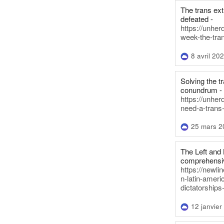
The trans ex
defeated -
https://unher
week-the-tra
8 avril 20
Solving the tr
conundrum -
https://unhe
need-a-trans
25 mars 2
The Left and 
comprehensiv
https://newl
n-latin-americ
dictatorships
12 janvier