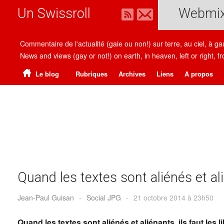
Un Swissroll
Webmi
Commentaire de l'actualité (gaie ou non!) sur terre, au ciel, à g
News and views (gay or not!) on earth, in heaven, left or right
Le blog
Rubriques
Archives
Liens
A propos
Quand les textes sont aliénés et alié
Jean-Paul Guisan
-
Social JPG
-
21 octobre 2014 à 23h50
Quand les textes sont aliénés et aliénants, ils faut les li