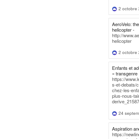
2 octobre
AeroVelo: t
helicopter -
http://www.a
helicopter
2 octobre
Enfants et a
« transgenre 
https://www.l
s-et-debats/
chez-les-enf
plus-nous-tai
derive_21587
24 septem
Aspiration and
https://newli