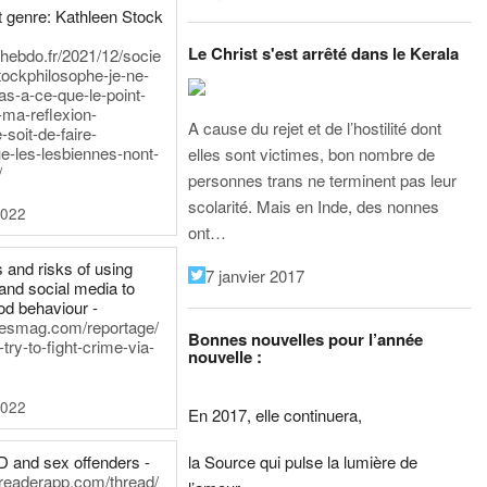
 genre: Kathleen Stock
Le Christ s'est arrêté dans le Kerala
iehebdo.fr/2021/12/socie
tockphilosophe-je-ne-
as-a-ce-que-le-point-
-ma-reflexion-
A cause du rejet et de l’hostilité dont
-soit-de-faire-
e-les-lesbiennes-nont-
elles sont victimes, bon nombre de
/
personnes trans ne terminent pas leur
scolarité. Mais en Inde, des nonnes
2022
ont…
 and risks of using
7 janvier 2017
and social media to
od behaviour -
inesmag.com/reportage/
Bonnes nouvelles pour l’année
ry-to-fight-crime-via-
nouvelle :
2022
En 2017, elle continuera,
la Source qui pulse la lumière de
D and sex offenders -
dreaderapp.com/thread/