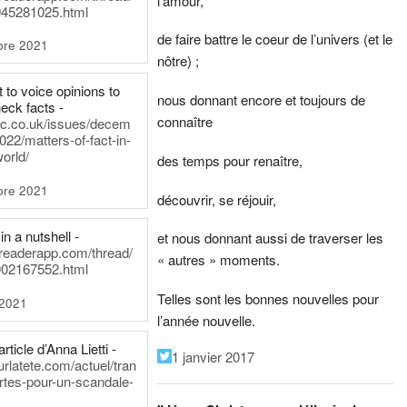
l’amour,
45281025.html
de faire battre le coeur de l’univers (et le
bre 2021
nôtre) ;
t to voice opinions to
nous donnant encore et toujours de
heck facts -
connaître
itic.co.uk/issues/decem
022/matters-of-fact-in-
world/
des temps pour renaître,
bre 2021
découvrir, se réjouir,
in a nutshell -
et nous donnant aussi de traverser les
dreaderapp.com/thread/
« autres » moments.
02167552.html
Telles sont les bonnes nouvelles pour
 2021
l’année nouvelle.
rticle d’Anna Lietti -
1 janvier 2017
urlatete.com/actuel/tran
rtes-pour-un-scandale-