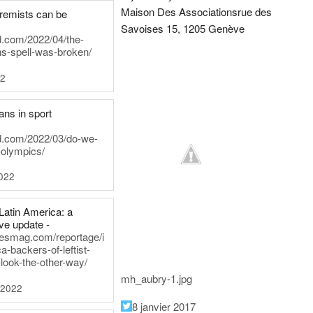
Maison Des Associations
rue des
tremists can be
Savoises 15, 1205 Genève
d.com/2022/04/the-
ns-spell-was-broken/
22
ans in sport
rd.com/2022/03/do-we-
-olympics/
022
Latin America: a
e update -
inesmag.com/reportage/i
a-backers-of-leftist-
-look-the-other-way/
mh_aubry-1.jpg
 2022
8 janvier 2017