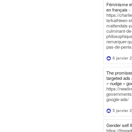
Féminisme et
en français -
https://charl
te/kathleen-s
mattendais-p
culminant-de
philosophique
remarquer-qu
pas-de-penis
6 janvier 
The promises
targeted ads 
« nudge » go
https://newl
governments-t
google-ads/
5 janvier 
Gender self I
https://threa