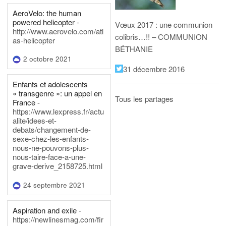
AeroVelo: the human
powered helicopter -
Vœux 2017 : une communion
http://www.aerovelo.com/atl
colibris…!! – COMMUNION
as-helicopter
BÉTHANIE
2 octobre 2021
31 décembre 2016
Enfants et adolescents
« transgenre »: un appel en
Tous les partages
France -
https://www.lexpress.fr/actu
alite/idees-et-
debats/changement-de-
sexe-chez-les-enfants-
nous-ne-pouvons-plus-
nous-taire-face-a-une-
grave-derive_2158725.html
24 septembre 2021
Aspiration and exile -
https://newlinesmag.com/fir