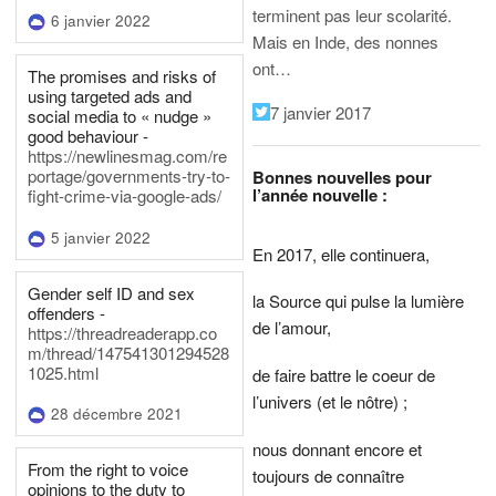
terminent pas leur scolarité.
6 janvier 2022
Mais en Inde, des nonnes
ont…
The promises and risks of
using targeted ads and
7 janvier 2017
social media to « nudge »
good behaviour -
https://newlinesmag.com/re
portage/governments-try-to-
Bonnes nouvelles pour
l’année nouvelle :
fight-crime-via-google-ads/
5 janvier 2022
En 2017, elle continuera,
Gender self ID and sex
la Source qui pulse la lumière
offenders -
de l’amour,
https://threadreaderapp.co
m/thread/147541301294528
1025.html
de faire battre le coeur de
l’univers (et le nôtre) ;
28 décembre 2021
nous donnant encore et
From the right to voice
toujours de connaître
opinions to the duty to