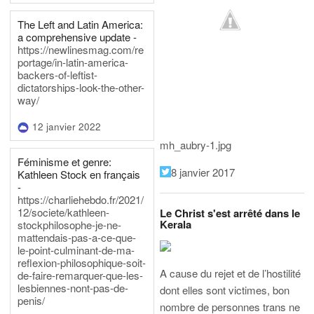
The Left and Latin America:
a comprehensive update -
https://newlinesmag.com/re
portage/in-latin-america-
backers-of-leftist-
dictatorships-look-the-other-
way/
12 janvier 2022
mh_aubry-1.jpg
Féminisme et genre:
8 janvier 2017
Kathleen Stock en français
-
https://charliehebdo.fr/2021/
12/societe/kathleen-
Le Christ s'est arrêté dans le
Kerala
stockphilosophe-je-ne-
mattendais-pas-a-ce-que-
le-point-culminant-de-ma-
reflexion-philosophique-soit-
A cause du rejet et de l’hostilité
de-faire-remarquer-que-les-
lesbiennes-nont-pas-de-
dont elles sont victimes, bon
penis/
nombre de personnes trans ne