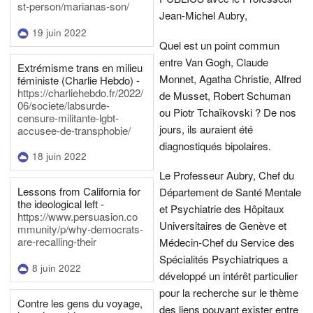
st-person/marianas-son/
Jean-Michel Aubry,
19 juin 2022
Quel est un point commun
entre Van Gogh, Claude
Extrémisme trans en milieu
Monnet, Agatha Christie, Alfred
féministe (Charlie Hebdo) -
https://charliehebdo.fr/2022/
de Musset, Robert Schuman
06/societe/labsurde-
ou Piotr Tchaïkovski ? De nos
censure-militante-lgbt-
jours, ils auraient été
accusee-de-transphobie/
diagnostiqués bipolaires.
18 juin 2022
Le Professeur Aubry, Chef du
Lessons from California for
Département de Santé Mentale
the ideological left -
et Psychiatrie des Hôpitaux
https://www.persuasion.co
Universitaires de Genève et
mmunity/p/why-democrats-
are-recalling-their
Médecin-Chef du Service des
Spécialités Psychiatriques a
8 juin 2022
développé un intérêt particulier
pour la recherche sur le thème
Contre les gens du voyage,
des liens pouvant exister entre