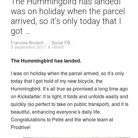
The Hummingbird has landedI
was on holiday when the parcel
arrived, so it’s only today that I
got …
Francois Brutsch
-
Social FB
-
9 septembre 2017 à 16h45
The Hummingbird has landed.
I was on holiday when the parcel arrived, so it’s only
today that I got hold of my new bicycle, the
Hummingbird. It’s all true as promised a long time ago
on Kickstarter: it is light, it folds and unfolds easily and
quickly (so perfect to take on public transport), and it is
beautiful, enhancing everyone’s daily life.
Congratulations to Petre and the whole team at
Prodrive!