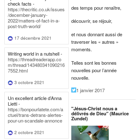
check facts -
des temps pour renaître,
https://thecritic.co.uk/issues
/december-january-
2022/matters-of-fact-in-a-
découvrir, se réjouir,
post-truth-world/
et nous donnant aussi de
17 décembre 2021
traverser les « autres »
moments.
Writing world in a nutshell -
https://threadreaderapp.co
Telles sont les bonnes
m/thread/143480341090216
nouvelles pour l’année
7552.html
nouvelle.
3 octobre 2021
1 janvier 2017
Un excellent article d’Anna
Lietti -
"Jésus-Christ nous a
https://bonpourlatete.com/a
délivrés de Dieu" (Maurice
ctuel/trans-detrans-alertes-
Zundel)
pour-un-scandale-annonce
2 octobre 2021