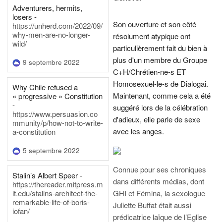
Adventurers, hermits,
losers -
Son ouverture et son côté
https://unherd.com/2022/09/
why-men-are-no-longer-
résolument atypique ont
wild/
particulièrement fait du bien à
plus d'un membre du Groupe
9 septembre 2022
C+H/Chrétien-ne-s ET
Homosexuel-le-s de Dialogai.
Why Chile refused a
Maintenant, comme cela a été
« progressive » Constitution
-
suggéré lors de la célébration
https://www.persuasion.co
d'adieux, elle parle de sexe
mmunity/p/how-not-to-write-
avec les anges.
a-constitution
5 septembre 2022
Connue pour ses chroniques
Stalin’s Albert Speer -
dans différents médias, dont
https://thereader.mitpress.m
it.edu/stalins-architect-the-
GHI et Fémina, la sexologue
remarkable-life-of-boris-
Juliette Buffat était aussi
iofan/
prédicatrice laïque de l’Eglise