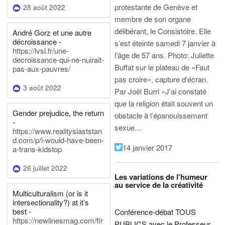
protestante de Genève et
28 août 2022
membre de son organe
délibérant, le Consistoire. Elle
André Gorz et une autre
décroissance -
s’est éteinte samedi 7 janvier à
https://lvsl.fr/une-
l’âge de 57 ans.
Photo: Juliette
decroissance-qui-ne-nuirait-
Buffat sur le plateau de «Faut
pas-aux-pauvres/
pas croire», capture d’écran.
3 août 2022
Par Joël Burri
«J’ai constaté
que la religion était souvent un
Gender prejudice, the return
obstacle à l’épanouissement
-
sexue…
https://www.realityslaststan
d.com/p/i-would-have-been-
14 janvier 2017
a-trans-kidstop
26 juillet 2022
Les variations de l'humeur
au service de la créativité
Multiculturalism (or is it
intersectionality?) at it’s
best -
Conférence-débat TOUS
https://newlinesmag.com/fir
PUBLICS avec le Professeur