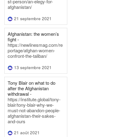
st-person/an-elegy-for-
afghanistan/
21 septembre 2021
Afghanistan: the women’s
fight -
https://newlinesmag.com/re
portage/afghan-women-
confront-the-taliban/
13 septembre 2021
Tony Blair on what to do
after the Afghanistan
withdrawal -
https://institute.global/tony-
blair/tony-blair-why-we-
must-not-abandon-people-
afghanistan-their-sakes-
and-ours
21 août 2021