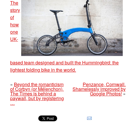
The
story
of
how
one
UK-
based team designed and built the Hummingbird: the
lightest folding bike in the world.
«
Beyond the romanticism
Penzance, Cornwall.
of Corbyn (or Mélenchon).
Shamelessly improved by
The Times is behind a
Google Photos!
»
paywall, but by registering
…