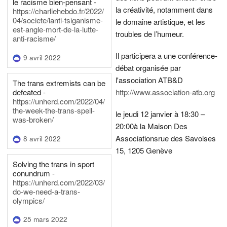
le racisme bien-pensant -
la créativité, notamment dans
https://charliehebdo.fr/2022/
04/societe/lanti-tsiganisme-
le domaine artistique, et les
est-angle-mort-de-la-lutte-
troubles de l’humeur.
anti-racisme/
Il participera a une conférence-
9 avril 2022
débat organisée par
l'association ATB&D
The trans extremists can be
defeated -
http://www.association-atb.org
https://unherd.com/2022/04/
the-week-the-trans-spell-
le jeudi 12 janvier à 18:30 –
was-broken/
20:00
à la Maison Des
Associations
rue des Savoises
8 avril 2022
15, 1205 Genève
Solving the trans in sport
conundrum -
https://unherd.com/2022/03/
do-we-need-a-trans-
olympics/
25 mars 2022