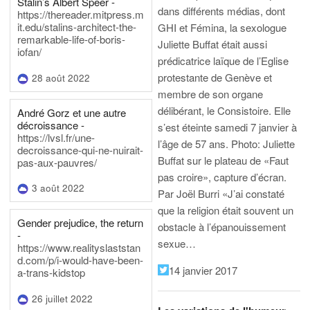
Stalin’s Albert Speer -
dans différents médias, dont
https://thereader.mitpress.m
it.edu/stalins-architect-the-
GHI et Fémina, la sexologue
remarkable-life-of-boris-
Juliette Buffat était aussi
iofan/
prédicatrice laïque de l’Eglise
protestante de Genève et
28 août 2022
membre de son organe
délibérant, le Consistoire. Elle
André Gorz et une autre
décroissance -
s’est éteinte samedi 7 janvier à
https://lvsl.fr/une-
l’âge de 57 ans.
Photo: Juliette
decroissance-qui-ne-nuirait-
Buffat sur le plateau de «Faut
pas-aux-pauvres/
pas croire», capture d’écran.
3 août 2022
Par Joël Burri
«J’ai constaté
que la religion était souvent un
Gender prejudice, the return
obstacle à l’épanouissement
-
sexue…
https://www.realityslaststan
d.com/p/i-would-have-been-
14 janvier 2017
a-trans-kidstop
26 juillet 2022