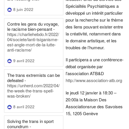
Spécialités Psychiatriques a
8 juin 2022
développé un intérêt particulier
pour la recherche sur le thème
Contre les gens du voyage,
des liens pouvant exister entre
le racisme bien-pensant -
la créativité, notamment dans
https://charliehebdo.fr/2022/
04/societe/lanti-tsiganisme-
le domaine artistique, et les
est-angle-mort-de-la-lutte-
troubles de l’humeur.
anti-racisme/
Il participera a une conférence-
9 avril 2022
débat organisée par
l'association ATB&D
The trans extremists can be
defeated -
http://www.association-atb.org
https://unherd.com/2022/04/
the-week-the-trans-spell-
le jeudi 12 janvier à 18:30 –
was-broken/
20:00
à la Maison Des
Associations
rue des Savoises
8 avril 2022
15, 1205 Genève
Solving the trans in sport
conundrum -