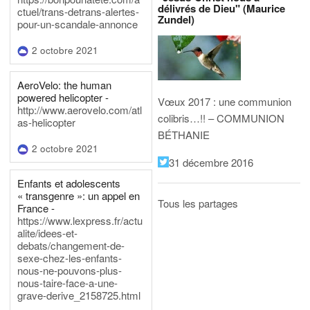
délivrés de Dieu" (Maurice
ctuel/trans-detrans-alertes-
Zundel)
pour-un-scandale-annonce
2 octobre 2021
AeroVelo: the human
powered helicopter -
Vœux 2017 : une communion
http://www.aerovelo.com/atl
colibris…!! – COMMUNION
as-helicopter
BÉTHANIE
2 octobre 2021
31 décembre 2016
Enfants et adolescents
« transgenre »: un appel en
Tous les partages
France -
https://www.lexpress.fr/actu
alite/idees-et-
debats/changement-de-
sexe-chez-les-enfants-
nous-ne-pouvons-plus-
nous-taire-face-a-une-
grave-derive_2158725.html