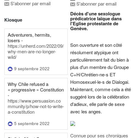
S'abonner par email
S'abonner par email
Décès d'une sexologue
prédicatrice laïque dans
Kiosque
l'Eglise protestante de
Genève.
Adventurers, hermits,
losers -
Son ouverture et son côté
https://unherd.com/2022/09/
why-men-are-no-longer-
résolument atypique ont
wild/
particulièrement fait du bien à
plus d'un membre du Groupe
9 septembre 2022
C+H/Chrétien-ne-s ET
Homosexuel-le-s de Dialogai.
Why Chile refused a
Maintenant, comme cela a été
« progressive » Constitution
-
suggéré lors de la célébration
https://www.persuasion.co
d'adieux, elle parle de sexe
mmunity/p/how-not-to-write-
avec les anges.
a-constitution
5 septembre 2022
Connue pour ses chroniques