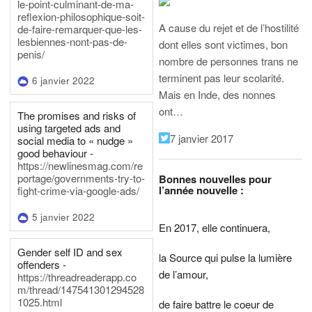
le-point-culminant-de-ma-
reflexion-philosophique-soit-
A cause du rejet et de l’hostilité
de-faire-remarquer-que-les-
lesbiennes-nont-pas-de-
dont elles sont victimes, bon
penis/
nombre de personnes trans ne
terminent pas leur scolarité.
6 janvier 2022
Mais en Inde, des nonnes
ont…
The promises and risks of
using targeted ads and
7 janvier 2017
social media to « nudge »
good behaviour -
https://newlinesmag.com/re
portage/governments-try-to-
Bonnes nouvelles pour
l’année nouvelle :
fight-crime-via-google-ads/
5 janvier 2022
En 2017, elle continuera,
Gender self ID and sex
la Source qui pulse la lumière
offenders -
de l’amour,
https://threadreaderapp.co
m/thread/147541301294528
1025.html
de faire battre le coeur de