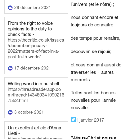
l’univers (et le nôtre) ;
28 décembre 2021
nous donnant encore et
From the right to voice
toujours de connaître
opinions to the duty to
check facts -
des temps pour renaître,
https://thecritic.co.uk/issues
/december-january-
2022/matters-of-fact-in-a-
découvrir, se réjouir,
post-truth-world/
et nous donnant aussi de
17 décembre 2021
traverser les « autres »
moments.
Writing world in a nutshell -
https://threadreaderapp.co
Telles sont les bonnes
m/thread/143480341090216
nouvelles pour l’année
7552.html
nouvelle.
3 octobre 2021
1 janvier 2017
Un excellent article d’Anna
Lietti -
"Jésus-Christ nous a
https://bonpourlatete.com/a