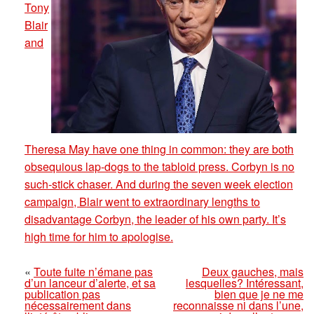
Tony
Blair
and
Theresa May have one thing in common: they are both
obsequious lap-dogs to the tabloid press. Corbyn is no
such-stick chaser. And during the seven week election
campaign, Blair went to extraordinary lengths to
disadvantage Corbyn, the leader of his own party. It’s
high time for him to apologise.
«
Toute fuite n’émane pas
Deux gauches, mais
d’un lanceur d’alerte, et sa
lesquelles? Intéressant,
publication pas
bien que je ne me
nécessairement dans
reconnaisse ni dans l’une,