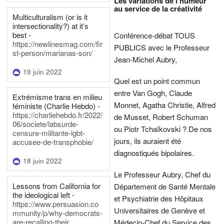
Les variations de l'humeur
au service de la créativité
Multiculturalism (or is it
intersectionality?) at it’s
best -
Conférence-débat TOUS
https://newlinesmag.com/fir
PUBLICS avec le Professeur
st-person/marianas-son/
Jean-Michel Aubry,
19 juin 2022
Quel est un point commun
entre Van Gogh, Claude
Extrémisme trans en milieu
Monnet, Agatha Christie, Alfred
féministe (Charlie Hebdo) -
https://charliehebdo.fr/2022/
de Musset, Robert Schuman
06/societe/labsurde-
ou Piotr Tchaïkovski ? De nos
censure-militante-lgbt-
jours, ils auraient été
accusee-de-transphobie/
diagnostiqués bipolaires.
18 juin 2022
Le Professeur Aubry, Chef du
Lessons from California for
Département de Santé Mentale
the ideological left -
et Psychiatrie des Hôpitaux
https://www.persuasion.co
Universitaires de Genève et
mmunity/p/why-democrats-
are-recalling-their
Médecin-Chef du Service des