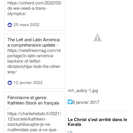
https://unherd.com/2022/03/
do-we-need-a-trans-
olympics/
25 mars 2022
The Left and Latin America:
a comprehensive update -
https://newlinesmag.com/re
portage/in-latin-america-
backers-of-leftist-
dictatorships-look-the-other-
way/
12 janvier 2022
mh_aubry-1.jpg
Féminisme et genre:
8 janvier 2017
Kathleen Stock en français
-
https://charliehebdo.fr/2021/
12/societe/kathleen-
Le Christ s'est arrêté dans le
Kerala
stockphilosophe-je-ne-
mattendais-pas-a-ce-que-