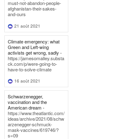
must-not-abandon-people-
afghanistan-their-sakes-
and-ours
21 août 2021
Climate emergency: what
Green and Left-wing
activists get wrong, sadly -
https://jamesomalley.substa
ck.com/p/were-going-to-
have-to-solve-climate
16 août 2021
Schwarzenegger,
vaccination and the
American dream -
https://www.theatlantic.com/
ideas/archive/2021/08/schw
arzenegger-schmuck-
mask-vaccines/619746/?
s=09