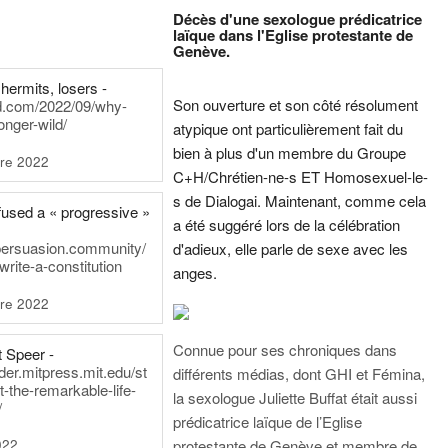
Décès d'une sexologue prédicatrice
laïque dans l'Eglise protestante de
Genève.
hermits, losers -
Son ouverture et son côté résolument
rd.com/2022/09/why-
onger-wild/
atypique ont particulièrement fait du
bien à plus d'un membre du Groupe
re 2022
C+H/Chrétien-ne-s ET Homosexuel-le-
s de Dialogai. Maintenant, comme cela
fused a « progressive »
a été suggéré lors de la célébration
persuasion.community/
d'adieux, elle parle de sexe avec les
write-a-constitution
anges.
re 2022
Connue pour ses chroniques dans
t Speer -
ader.mitpress.mit.edu/st
différents médias, dont GHI et Fémina,
t-the-remarkable-life-
la sexologue Juliette Buffat était aussi
/
prédicatrice laïque de l’Eglise
022
protestante de Genève et membre de