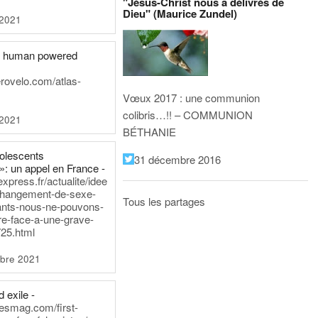
"Jésus-Christ nous a délivrés de
Dieu" (Maurice Zundel)
 2021
he human powered
erovelo.com/atlas-
Vœux 2017 : une communion
colibris…!! – COMMUNION
 2021
BÉTHANIE
dolescents
31 décembre 2016
»: un appel en France -
express.fr/actualite/idee
changement-de-sexe-
Tous les partages
ants-nous-ne-pouvons-
re-face-a-une-grave-
25.html
bre 2021
 exile -
nesmag.com/first-