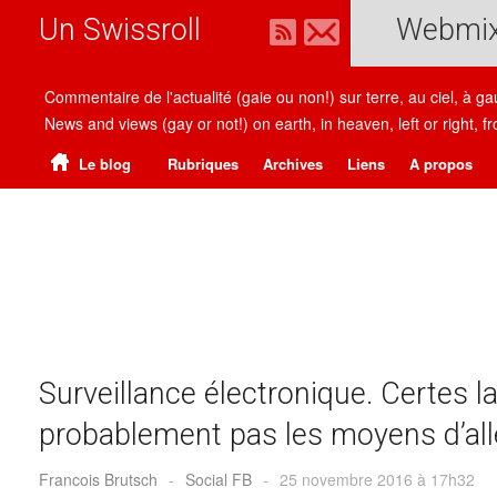
Un Swissroll
Webmi
Commentaire de l'actualité (gaie ou non!) sur terre, au ciel, à g
News and views (gay or not!) on earth, in heaven, left or right
Le blog
Rubriques
Archives
Liens
A propos
Surveillance électronique. Certes la 
probablement pas les moyens d’all
Francois Brutsch
-
Social FB
-
25 novembre 2016 à 17h32