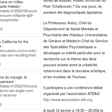
Alfred de Musset, Robert Schuman ou
rans en milieu
arlie Hebdo) -
Piotr Tchaïkovski ? De nos jours, ils
iehebdo.fr/2022/06/socie
auraient été diagnostiqués bipolaires.
ensure-militante-lgbt-
ransphobie/
Le Professeur Aubry, Chef du
Département de Santé Mentale et
22
Psychiatrie des Hôpitaux Universitaires
de Genève et Médecin-Chef du Service
California for the
t -
des Spécialités Psychiatriques a
persuasion.community/
développé un intérêt particulier pour la
ts-are-recalling-their
recherche sur le thème des liens
2
pouvant exister entre la créativité,
notamment dans le domaine artistique,
et les troubles de l’humeur.
ens du voyage, le
-pensant -
iehebdo.fr/2022/04/socie
Il participera a une conférence-débat
anisme-est-angle-mort-
organisée par l'association ATB&D
ti-racisme/
http://www.association-atb.org
22
le jeudi 12 janvier à 18:30 – 20:00
à la