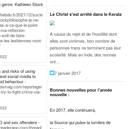
 genre: Kathleen Stock
Le Christ s'est arrêté dans le Kerala
iehebdo.fr/2021/12/socie
tockphilosophe-je-ne-
as-a-ce-que-le-point-
-ma-reflexion-
A cause du rejet et de l’hostilité dont
-soit-de-faire-
e-les-lesbiennes-nont-
elles sont victimes, bon nombre de
/
personnes trans ne terminent pas leur
scolarité. Mais en Inde, des nonnes
2022
ont…
 and risks of using
7 janvier 2017
and social media to
od behaviour -
inesmag.com/reportage/
Bonnes nouvelles pour l’année
ry-to-fight-crime-via-
nouvelle :
2022
En 2017, elle continuera,
la Source qui pulse la lumière de
D and sex offenders -
dreaderapp.com/thread/