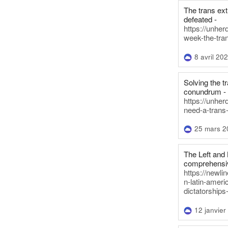
The trans ex
defeated -
https://unher
week-the-tra
8 avril 20
Solving the tr
conundrum -
https://unhe
need-a-trans
25 mars 2
The Left and 
comprehensiv
https://newl
n-latin-americ
dictatorships
12 janvier