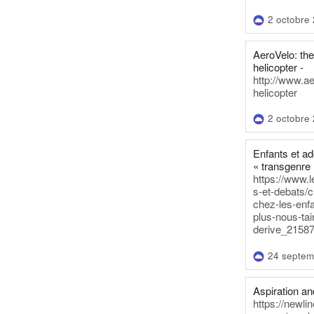
2 octobre
AeroVelo: t
helicopter -
http://www.a
helicopter
2 octobre
Enfants et a
« transgenre 
https://www.l
s-et-debats/
chez-les-enf
plus-nous-tai
derive_21587
24 septem
Aspiration and
https://newli