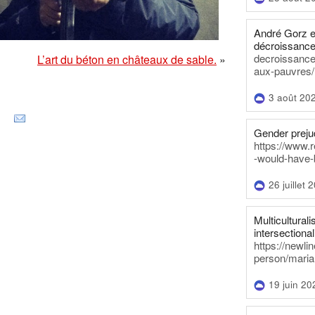
André Gorz e
décroissance
decroissance-
L’art du béton en châteaux de sable.
»
aux-pauvres/
3 août 20
Gender prejud
https://www.r
-would-have-
26 juillet 
Multiculturalis
intersectionali
https://newli
person/maria
19 juin 20