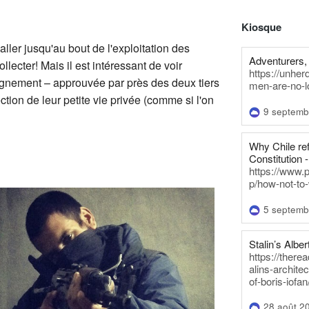
Kiosque
ller jusqu'au bout de l'exploitation des
Adventurers, 
lecter! Mais il est intéressant de voir
https://unhe
eignement – approuvée par près des deux tiers
men-are-no-l
tion de leur petite vie privée (comme si l'on
9 septemb
Why Chile re
Constitution -
https://www.
p/how-not-to-
5 septemb
Stalin’s Alber
https://there
alins-architec
of-boris-iofan
28 août 2