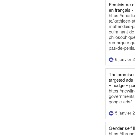
Féminisme et
en français -
https://charl
te/kathleen-s
mattendais-p
culminant-de
philosophique
remarquer-qu
pas-de-penis
6 janvier 
The promises
targeted ads 
« nudge » go
https://newl
governments-t
google-ads/
5 janvier 
Gender self I
https://threa