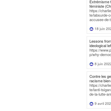
Extrémisme t
féministe (Ch
https://charl
te/labsurde-c
accusee-de-t
18 juin 20
Lessons from 
ideological lef
https://www.
p/why-democra
8 juin 202
Contre les g
racisme bien
https://charl
te/lanti-tsig
de-la-lutte-an
9 avril 20