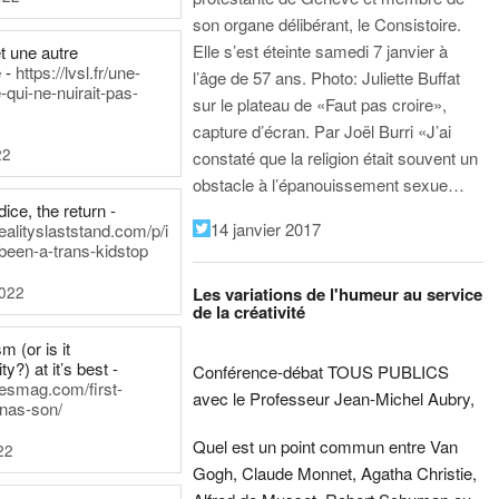
son organe délibérant, le Consistoire.
Elle s’est éteinte samedi 7 janvier à
t une autre
 -
https://lvsl.fr/une-
l’âge de 57 ans.
Photo: Juliette Buffat
qui-ne-nuirait-pas-
sur le plateau de «Faut pas croire»,
capture d’écran.
Par Joël Burri
«J’ai
22
constaté que la religion était souvent un
obstacle à l’épanouissement sexue…
ice, the return -
14 janvier 2017
ealityslaststand.com/p/i
been-a-trans-kidstop
2022
Les variations de l'humeur au service
de la créativité
m (or is it
ty?) at it’s best -
Conférence-débat TOUS PUBLICS
nesmag.com/first-
avec le Professeur Jean-Michel Aubry,
nas-son/
Quel est un point commun entre Van
22
Gogh, Claude Monnet, Agatha Christie,