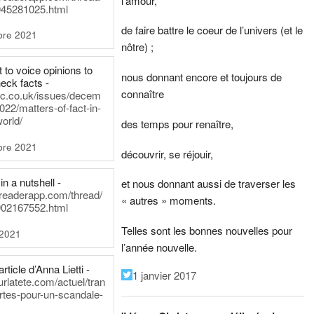
l’amour,
45281025.html
de faire battre le coeur de l’univers (et le
bre 2021
nôtre) ;
t to voice opinions to
nous donnant encore et toujours de
heck facts -
connaître
itic.co.uk/issues/decem
022/matters-of-fact-in-
world/
des temps pour renaître,
bre 2021
découvrir, se réjouir,
in a nutshell -
et nous donnant aussi de traverser les
dreaderapp.com/thread/
« autres » moments.
02167552.html
Telles sont les bonnes nouvelles pour
 2021
l’année nouvelle.
rticle d’Anna Lietti -
1 janvier 2017
urlatete.com/actuel/tran
rtes-pour-un-scandale-