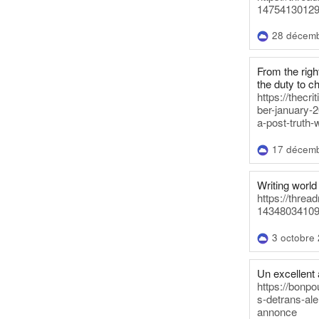
14754130129
28 décem
From the righ
the duty to c
https://thecr
ber-january-2
a-post-truth-
17 décem
Writing world 
https://threa
14348034109
3 octobre
Un excellent a
https://bonpo
s-detrans-ale
annonce