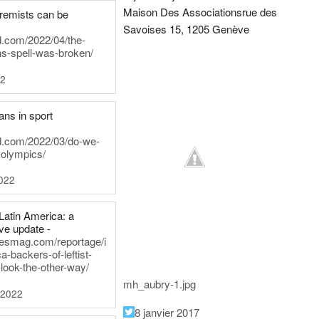
Maison Des Associations
rue des
tremists can be
Savoises 15, 1205 Genève
d.com/2022/04/the-
ns-spell-was-broken/
22
ans in sport
rd.com/2022/03/do-we-
-olympics/
022
Latin America: a
e update -
inesmag.com/reportage/i
a-backers-of-leftist-
-look-the-other-way/
mh_aubry-1.jpg
 2022
8 janvier 2017