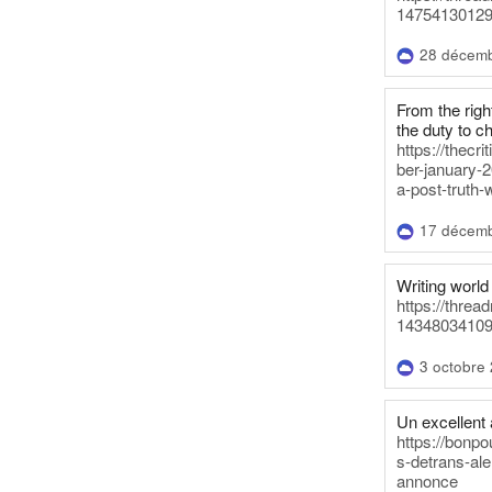
14754130129
28 décem
From the righ
the duty to c
https://thecr
ber-january-2
a-post-truth-
17 décem
Writing world 
https://threa
14348034109
3 octobre
Un excellent a
https://bonpo
s-detrans-ale
annonce