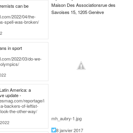
Maison Des Associations
rue des
tremists can be
Savoises 15, 1205 Genève
d.com/2022/04/the-
ns-spell-was-broken/
22
ans in sport
rd.com/2022/03/do-we-
-olympics/
022
Latin America: a
e update -
inesmag.com/reportage/i
a-backers-of-leftist-
-look-the-other-way/
mh_aubry-1.jpg
 2022
8 janvier 2017