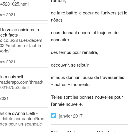
l’amour,
45281025.html
de faire battre le coeur de l’univers (et le
bre 2021
nôtre) ;
t to voice opinions to
nous donnant encore et toujours de
heck facts -
connaître
itic.co.uk/issues/decem
022/matters-of-fact-in-
world/
des temps pour renaître,
bre 2021
découvrir, se réjouir,
in a nutshell -
et nous donnant aussi de traverser les
dreaderapp.com/thread/
« autres » moments.
02167552.html
Telles sont les bonnes nouvelles pour
 2021
l’année nouvelle.
rticle d’Anna Lietti -
1 janvier 2017
urlatete.com/actuel/tran
rtes-pour-un-scandale-