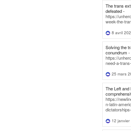
The trans ex
defeated -
https://unher
week-the-tra
8 avril 20
Solving the tr
conundrum -
https://unhe
need-a-trans
25 mars 2
The Left and 
comprehensiv
https://newl
n-latin-americ
dictatorships
12 janvier