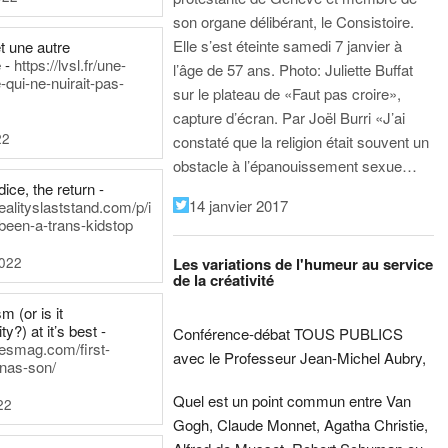
son organe délibérant, le Consistoire.
Elle s’est éteinte samedi 7 janvier à
t une autre
 -
https://lvsl.fr/une-
l’âge de 57 ans.
Photo: Juliette Buffat
qui-ne-nuirait-pas-
sur le plateau de «Faut pas croire»,
capture d’écran.
Par Joël Burri
«J’ai
22
constaté que la religion était souvent un
obstacle à l’épanouissement sexue…
ice, the return -
14 janvier 2017
ealityslaststand.com/p/i
been-a-trans-kidstop
2022
Les variations de l'humeur au service
de la créativité
m (or is it
ty?) at it’s best -
Conférence-débat TOUS PUBLICS
nesmag.com/first-
avec le Professeur Jean-Michel Aubry,
nas-son/
Quel est un point commun entre Van
22
Gogh, Claude Monnet, Agatha Christie,