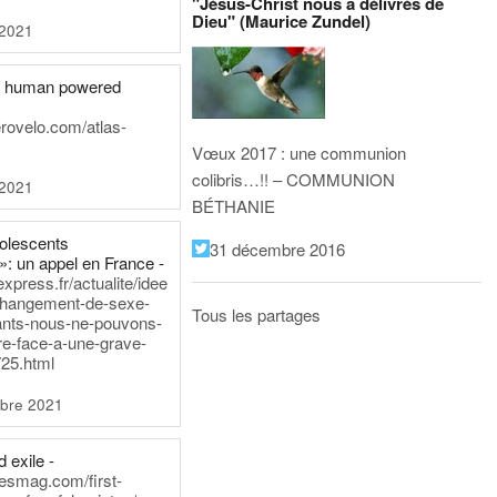
"Jésus-Christ nous a délivrés de
Dieu" (Maurice Zundel)
 2021
he human powered
erovelo.com/atlas-
Vœux 2017 : une communion
colibris…!! – COMMUNION
 2021
BÉTHANIE
dolescents
31 décembre 2016
»: un appel en France -
express.fr/actualite/idee
changement-de-sexe-
Tous les partages
ants-nous-ne-pouvons-
re-face-a-une-grave-
25.html
bre 2021
 exile -
nesmag.com/first-