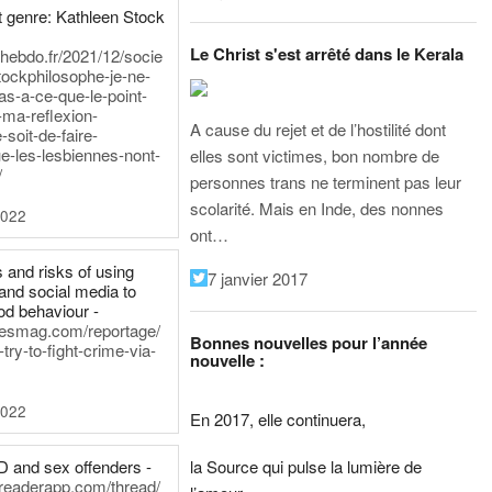
 genre: Kathleen Stock
Le Christ s'est arrêté dans le Kerala
iehebdo.fr/2021/12/socie
tockphilosophe-je-ne-
as-a-ce-que-le-point-
-ma-reflexion-
A cause du rejet et de l’hostilité dont
-soit-de-faire-
e-les-lesbiennes-nont-
elles sont victimes, bon nombre de
/
personnes trans ne terminent pas leur
scolarité. Mais en Inde, des nonnes
2022
ont…
 and risks of using
7 janvier 2017
and social media to
od behaviour -
inesmag.com/reportage/
Bonnes nouvelles pour l’année
ry-to-fight-crime-via-
nouvelle :
2022
En 2017, elle continuera,
la Source qui pulse la lumière de
D and sex offenders -
dreaderapp.com/thread/