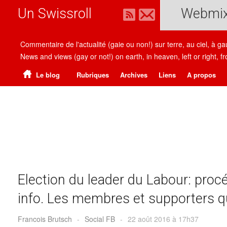
Un Swissroll
Webmi
Commentaire de l'actualité (gaie ou non!) sur terre, au ciel, à g
News and views (gay or not!) on earth, in heaven, left or right
Le blog
Rubriques
Archives
Liens
A propos
Election du leader du Labour: procé
info. Les membres et supporters q
Francois Brutsch
-
Social FB
-
22 août 2016 à 17h37