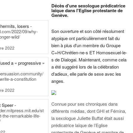
Décès d'une sexologue prédicatrice
laïque dans l'Eglise protestante de
Genève.
hermits, losers -
Son ouverture et son côté résolument
rd.com/2022/09/why-
onger-wild/
atypique ont particulièrement fait du
bien à plus d'un membre du Groupe
re 2022
C+H/Chrétien-ne-s ET Homosexuel-le-
s de Dialogai. Maintenant, comme cela
fused a « progressive »
a été suggéré lors de la célébration
persuasion.community/
d'adieux, elle parle de sexe avec les
write-a-constitution
anges.
re 2022
Connue pour ses chroniques dans
t Speer -
ader.mitpress.mit.edu/st
différents médias, dont GHI et Fémina,
t-the-remarkable-life-
la sexologue Juliette Buffat était aussi
/
prédicatrice laïque de l’Eglise
022
protestante de Genève et membre de