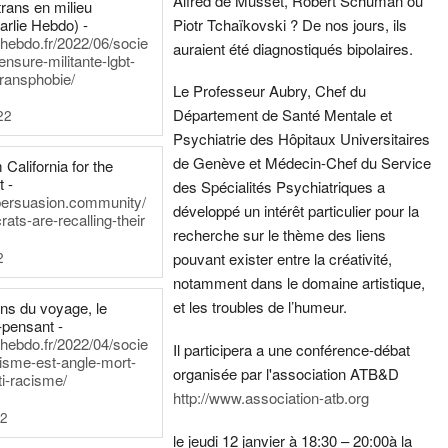
Alfred de Musset, Robert Schuman ou
rans en milieu
arlie Hebdo) -
Piotr Tchaïkovski ? De nos jours, ils
iehebdo.fr/2022/06/socie
auraient été diagnostiqués bipolaires.
ensure-militante-lgbt-
ransphobie/
Le Professeur Aubry, Chef du
Département de Santé Mentale et
22
Psychiatrie des Hôpitaux Universitaires
de Genève et Médecin-Chef du Service
California for the
t -
des Spécialités Psychiatriques a
persuasion.community/
développé un intérêt particulier pour la
ts-are-recalling-their
recherche sur le thème des liens
2
pouvant exister entre la créativité,
notamment dans le domaine artistique,
et les troubles de l’humeur.
ens du voyage, le
-pensant -
iehebdo.fr/2022/04/socie
Il participera a une conférence-débat
anisme-est-angle-mort-
organisée par l'association ATB&D
ti-racisme/
http://www.association-atb.org
22
le jeudi 12 janvier à 18:30 – 20:00
à la