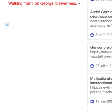
Walking from Fort George to Inverness.
»
André Gorz e
décroissance
decroissance-
aux-pauvres/
3 août 20
Gender prejud
https://www.r
-would-have-
26 juillet 
Multiculturalis
intersectionali
https://newli
person/maria
19 juin 20