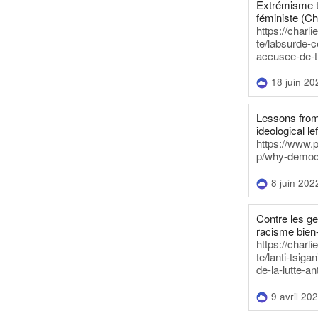
Extrémisme t
féministe (Ch
https://charl
te/labsurde-c
accusee-de-t
18 juin 20
Lessons from 
ideological lef
https://www.
p/why-democra
8 juin 202
Contre les g
racisme bien
https://charl
te/lanti-tsig
de-la-lutte-an
9 avril 20