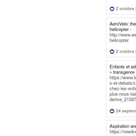
2 octobre
AeroVelo: t
helicopter -
http://www.a
helicopter
2 octobre
Enfants et a
« transgenre 
https://www.l
s-et-debats/
chez-les-enf
plus-nous-tai
derive_21587
24 septem
Aspiration and
https://newli