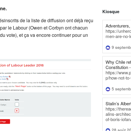
gne.
Kiosque
inscrits de la liste de diffusion ont déjà reçu
Adventurers, 
s par le Labour (Owen et Corbyn ont chacun
https://unhe
 du vote), et ça va encore continuer pour un
men-are-no-l
9 septemb
Why Chile re
Constitution -
https://www.
p/how-not-to-
5 septemb
Stalin’s Alber
https://there
alins-architec
of-boris-iofan
28 août 2