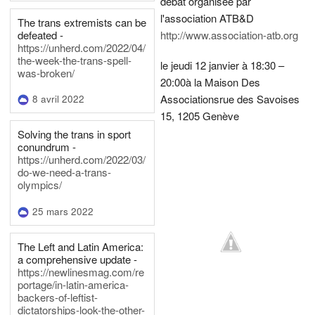
débat organisée par
l'association ATB&D
The trans extremists can be
defeated -
http://www.association-atb.org
https://unherd.com/2022/04/
the-week-the-trans-spell-
le jeudi 12 janvier à 18:30 –
was-broken/
20:00
à la Maison Des
Associations
rue des Savoises
8 avril 2022
15, 1205 Genève
Solving the trans in sport
conundrum -
https://unherd.com/2022/03/
do-we-need-a-trans-
olympics/
25 mars 2022
The Left and Latin America:
a comprehensive update -
https://newlinesmag.com/re
portage/in-latin-america-
backers-of-leftist-
dictatorships-look-the-other-