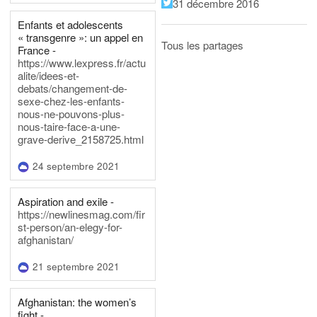
31 décembre 2016
Enfants et adolescents
« transgenre »: un appel en
Tous les partages
France -
https://www.lexpress.fr/actu
alite/idees-et-
debats/changement-de-
sexe-chez-les-enfants-
nous-ne-pouvons-plus-
nous-taire-face-a-une-
grave-derive_2158725.html
24 septembre 2021
Aspiration and exile -
https://newlinesmag.com/fir
st-person/an-elegy-for-
afghanistan/
21 septembre 2021
Afghanistan: the women’s
fight -