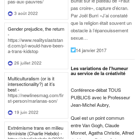
Buffat sur le plateau de «Faut
pas-aux-pauvres/
pas croire», capture d’écran.
3 août 2022
Par Joël Burri
«J’ai constaté
que la religion était souvent un
Gender prejudice, the return
obstacle à l’épanouissement
-
sexue…
https://www.realityslaststan
d.com/p/i-would-have-been-
14 janvier 2017
a-trans-kidstop
26 juillet 2022
Les variations de l'humeur
au service de la créativité
Multiculturalism (or is it
intersectionality?) at it’s
best -
Conférence-débat TOUS
https://newlinesmag.com/fir
PUBLICS avec le Professeur
st-person/marianas-son/
Jean-Michel Aubry,
19 juin 2022
Quel est un point commun
entre Van Gogh, Claude
Extrémisme trans en milieu
Monnet, Agatha Christie, Alfred
féministe (Charlie Hebdo) -
https://charliehebdo.fr/2022/