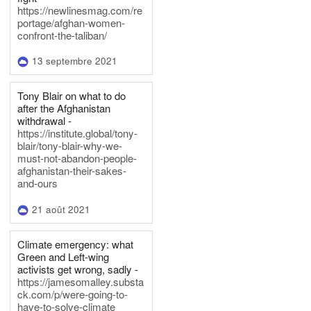
https://newlinesmag.com/re
portage/afghan-women-
confront-the-taliban/
13 septembre 2021
Tony Blair on what to do
after the Afghanistan
withdrawal -
https://institute.global/tony-
blair/tony-blair-why-we-
must-not-abandon-people-
afghanistan-their-sakes-
and-ours
21 août 2021
Climate emergency: what
Green and Left-wing
activists get wrong, sadly -
https://jamesomalley.substa
ck.com/p/were-going-to-
have-to-solve-climate