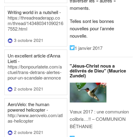
traverser les « autres »
moments.
Writing world in a nutshell -
https://threadreaderapp.co
Telles sont les bonnes
m/thread/143480341090216
nouvelles pour l’année
7552.html
nouvelle.
3 octobre 2021
1 janvier 2017
Un excellent article d’Anna
Lietti -
"Jésus-Christ nous a
https://bonpourlatete.com/a
délivrés de Dieu" (Maurice
ctuel/trans-detrans-alertes-
Zundel)
pour-un-scandale-annonce
2 octobre 2021
AeroVelo: the human
powered helicopter -
Vœux 2017 : une communion
http://www.aerovelo.com/atl
colibris…!! – COMMUNION
as-helicopter
BÉTHANIE
2 octobre 2021