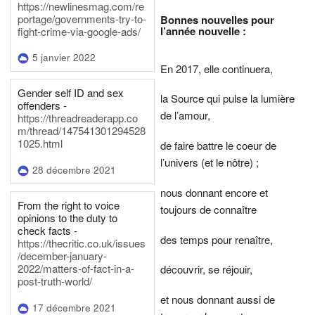
https://newlinesmag.com/re
portage/governments-try-to-
Bonnes nouvelles pour
l’année nouvelle :
fight-crime-via-google-ads/
5 janvier 2022
En 2017, elle continuera,
Gender self ID and sex
la Source qui pulse la lumière
offenders -
de l’amour,
https://threadreaderapp.co
m/thread/147541301294528
1025.html
de faire battre le coeur de
l’univers (et le nôtre) ;
28 décembre 2021
nous donnant encore et
From the right to voice
toujours de connaître
opinions to the duty to
check facts -
des temps pour renaître,
https://thecritic.co.uk/issues
/december-january-
2022/matters-of-fact-in-a-
découvrir, se réjouir,
post-truth-world/
et nous donnant aussi de
17 décembre 2021