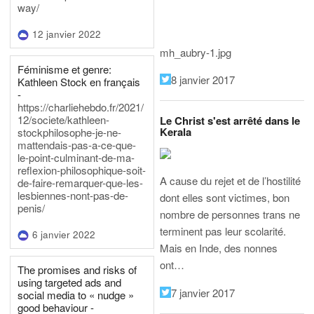
way/
12 janvier 2022
mh_aubry-1.jpg
Féminisme et genre:
8 janvier 2017
Kathleen Stock en français
-
https://charliehebdo.fr/2021/
12/societe/kathleen-
Le Christ s'est arrêté dans le
Kerala
stockphilosophe-je-ne-
mattendais-pas-a-ce-que-
le-point-culminant-de-ma-
reflexion-philosophique-soit-
A cause du rejet et de l’hostilité
de-faire-remarquer-que-les-
lesbiennes-nont-pas-de-
dont elles sont victimes, bon
penis/
nombre de personnes trans ne
terminent pas leur scolarité.
6 janvier 2022
Mais en Inde, des nonnes
ont…
The promises and risks of
using targeted ads and
7 janvier 2017
social media to « nudge »
good behaviour -