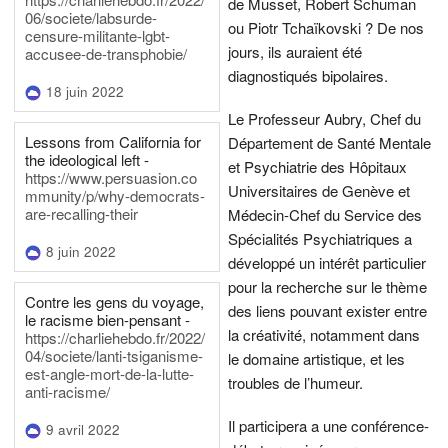
de Musset, Robert Schuman
06/societe/labsurde-
ou Piotr Tchaïkovski ? De nos
censure-militante-lgbt-
jours, ils auraient été
accusee-de-transphobie/
diagnostiqués bipolaires.
18 juin 2022
Le Professeur Aubry, Chef du
Lessons from California for
Département de Santé Mentale
the ideological left -
et Psychiatrie des Hôpitaux
https://www.persuasion.co
Universitaires de Genève et
mmunity/p/why-democrats-
are-recalling-their
Médecin-Chef du Service des
Spécialités Psychiatriques a
8 juin 2022
développé un intérêt particulier
pour la recherche sur le thème
Contre les gens du voyage,
des liens pouvant exister entre
le racisme bien-pensant -
la créativité, notamment dans
https://charliehebdo.fr/2022/
04/societe/lanti-tsiganisme-
le domaine artistique, et les
est-angle-mort-de-la-lutte-
troubles de l’humeur.
anti-racisme/
Il participera a une conférence-
9 avril 2022