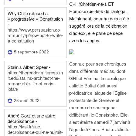
C+H/Chrétien-ne-s ET
Homosexuel-le-s de Dialogai.
Why Chile refused a
Maintenant, comme cela a été
« progressive » Constitution
-
suggéré lors de la célébration
https://www.persuasion.co
d'adieux, elle parle de sexe
mmunity/p/how-not-to-write-
avec les anges.
a-constitution
5 septembre 2022
Connue pour ses chroniques
Stalin’s Albert Speer -
dans différents médias, dont
https://thereader.mitpress.m
it.edu/stalins-architect-the-
GHI et Fémina, la sexologue
remarkable-life-of-boris-
Juliette Buffat était aussi
iofan/
prédicatrice laïque de l’Eglise
protestante de Genève et
28 août 2022
membre de son organe
délibérant, le Consistoire. Elle
André Gorz et une autre
décroissance -
s’est éteinte samedi 7 janvier à
https://lvsl.fr/une-
l’âge de 57 ans.
Photo: Juliette
decroissance-qui-ne-nuirait-