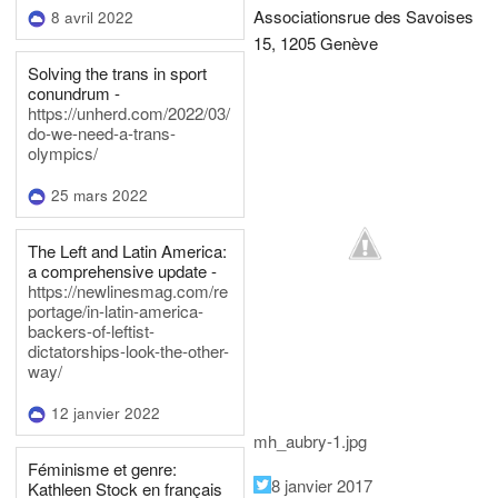
Associations
rue des Savoises
8 avril 2022
15, 1205 Genève
Solving the trans in sport
conundrum -
https://unherd.com/2022/03/
do-we-need-a-trans-
olympics/
25 mars 2022
The Left and Latin America:
a comprehensive update -
https://newlinesmag.com/re
portage/in-latin-america-
backers-of-leftist-
dictatorships-look-the-other-
way/
12 janvier 2022
mh_aubry-1.jpg
Féminisme et genre:
8 janvier 2017
Kathleen Stock en français