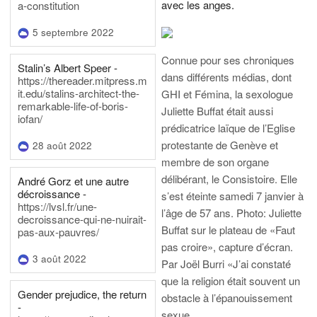
avec les anges.
a-constitution
5 septembre 2022
Connue pour ses chroniques
Stalin’s Albert Speer -
dans différents médias, dont
https://thereader.mitpress.m
it.edu/stalins-architect-the-
GHI et Fémina, la sexologue
remarkable-life-of-boris-
Juliette Buffat était aussi
iofan/
prédicatrice laïque de l’Eglise
protestante de Genève et
28 août 2022
membre de son organe
délibérant, le Consistoire. Elle
André Gorz et une autre
décroissance -
s’est éteinte samedi 7 janvier à
https://lvsl.fr/une-
l’âge de 57 ans.
Photo: Juliette
decroissance-qui-ne-nuirait-
Buffat sur le plateau de «Faut
pas-aux-pauvres/
pas croire», capture d’écran.
3 août 2022
Par Joël Burri
«J’ai constaté
que la religion était souvent un
Gender prejudice, the return
obstacle à l’épanouissement
-
sexue…