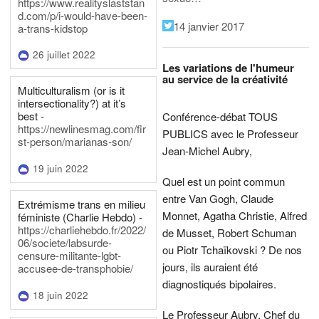
https://www.realityslaststan
d.com/p/i-would-have-been-
14 janvier 2017
a-trans-kidstop
26 juillet 2022
Les variations de l'humeur
au service de la créativité
Multiculturalism (or is it
intersectionality?) at it’s
best -
Conférence-débat TOUS
https://newlinesmag.com/fir
PUBLICS avec le Professeur
st-person/marianas-son/
Jean-Michel Aubry,
19 juin 2022
Quel est un point commun
entre Van Gogh, Claude
Extrémisme trans en milieu
Monnet, Agatha Christie, Alfred
féministe (Charlie Hebdo) -
https://charliehebdo.fr/2022/
de Musset, Robert Schuman
06/societe/labsurde-
ou Piotr Tchaïkovski ? De nos
censure-militante-lgbt-
jours, ils auraient été
accusee-de-transphobie/
diagnostiqués bipolaires.
18 juin 2022
Le Professeur Aubry, Chef du