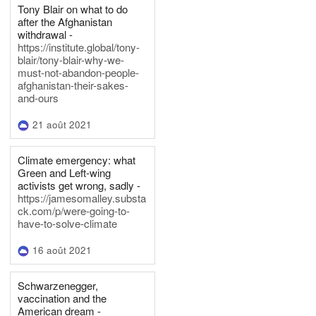
Tony Blair on what to do
after the Afghanistan
withdrawal -
https://institute.global/tony-
blair/tony-blair-why-we-
must-not-abandon-people-
afghanistan-their-sakes-
and-ours
21 août 2021
Climate emergency: what
Green and Left-wing
activists get wrong, sadly -
https://jamesomalley.substa
ck.com/p/were-going-to-
have-to-solve-climate
16 août 2021
Schwarzenegger,
vaccination and the
American dream -