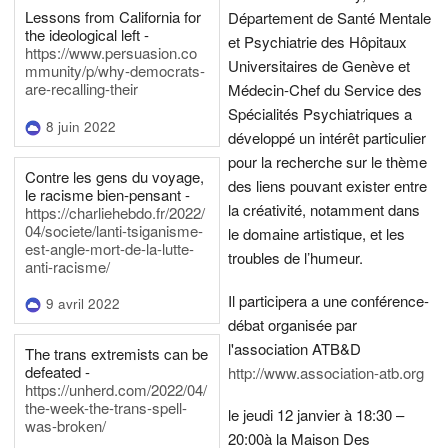
Lessons from California for
Département de Santé Mentale
the ideological left -
et Psychiatrie des Hôpitaux
https://www.persuasion.co
Universitaires de Genève et
mmunity/p/why-democrats-
are-recalling-their
Médecin-Chef du Service des
Spécialités Psychiatriques a
8 juin 2022
développé un intérêt particulier
pour la recherche sur le thème
Contre les gens du voyage,
des liens pouvant exister entre
le racisme bien-pensant -
la créativité, notamment dans
https://charliehebdo.fr/2022/
04/societe/lanti-tsiganisme-
le domaine artistique, et les
est-angle-mort-de-la-lutte-
troubles de l’humeur.
anti-racisme/
Il participera a une conférence-
9 avril 2022
débat organisée par
l'association ATB&D
The trans extremists can be
defeated -
http://www.association-atb.org
https://unherd.com/2022/04/
the-week-the-trans-spell-
le jeudi 12 janvier à 18:30 –
was-broken/
20:00
à la Maison Des