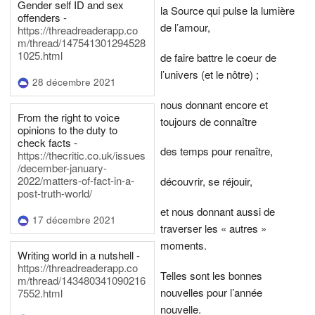
Gender self ID and sex
la Source qui pulse la lumière
offenders -
de l’amour,
https://threadreaderapp.co
m/thread/147541301294528
1025.html
de faire battre le coeur de
l’univers (et le nôtre) ;
28 décembre 2021
nous donnant encore et
From the right to voice
toujours de connaître
opinions to the duty to
check facts -
des temps pour renaître,
https://thecritic.co.uk/issues
/december-january-
2022/matters-of-fact-in-a-
découvrir, se réjouir,
post-truth-world/
et nous donnant aussi de
17 décembre 2021
traverser les « autres »
moments.
Writing world in a nutshell -
https://threadreaderapp.co
Telles sont les bonnes
m/thread/143480341090216
nouvelles pour l’année
7552.html
nouvelle.