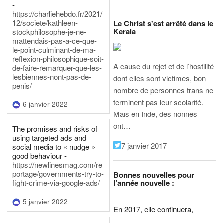
-
https://charliehebdo.fr/2021/
12/societe/kathleen-
Le Christ s'est arrêté dans le
Kerala
stockphilosophe-je-ne-
mattendais-pas-a-ce-que-
le-point-culminant-de-ma-
reflexion-philosophique-soit-
A cause du rejet et de l’hostilité
de-faire-remarquer-que-les-
lesbiennes-nont-pas-de-
dont elles sont victimes, bon
penis/
nombre de personnes trans ne
terminent pas leur scolarité.
6 janvier 2022
Mais en Inde, des nonnes
ont…
The promises and risks of
using targeted ads and
7 janvier 2017
social media to « nudge »
good behaviour -
https://newlinesmag.com/re
portage/governments-try-to-
Bonnes nouvelles pour
l’année nouvelle :
fight-crime-via-google-ads/
5 janvier 2022
En 2017, elle continuera,