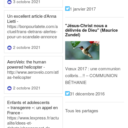
3 octobre 2021
1 janvier 2017
Un excellent article d’Anna
Lietti -
"Jésus-Christ nous a
https://bonpourlatete.com/a
délivrés de Dieu" (Maurice
ctuel/trans-detrans-alertes-
Zundel)
pour-un-scandale-annonce
2 octobre 2021
AeroVelo: the human
powered helicopter -
Vœux 2017 : une communion
http://www.aerovelo.com/atl
colibris…!! – COMMUNION
as-helicopter
BÉTHANIE
2 octobre 2021
31 décembre 2016
Enfants et adolescents
« transgenre »: un appel en
Tous les partages
France -
https://www.lexpress.fr/actu
alite/idees-et-
debats/changement-de-