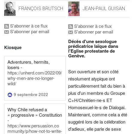
FRANÇOIS BRUTSCH
JEAN-PAUL GUISAN
S'abonner à ce flux
S'abonner à ce flux
S'abonner par email
S'abonner par email
Décès d'une sexologue
prédicatrice laïque dans
Kiosque
l'Eglise protestante de
Genève.
Adventurers, hermits,
losers -
Son ouverture et son côté
https://unherd.com/2022/09/
why-men-are-no-longer-
résolument atypique ont
wild/
particulièrement fait du bien à
plus d'un membre du Groupe
9 septembre 2022
C+H/Chrétien-ne-s ET
Homosexuel-le-s de Dialogai.
Why Chile refused a
Maintenant, comme cela a été
« progressive » Constitution
-
suggéré lors de la célébration
https://www.persuasion.co
d'adieux, elle parle de sexe
mmunity/p/how-not-to-write-