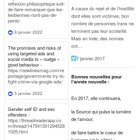
reflexion-philosophique-soit-
A cause du rejet et de l’hostilité
de-faire-remarquer-que-les-
lesbiennes-nont-pas-de-
dont elles sont victimes, bon
penis/
nombre de personnes trans ne
terminent pas leur scolarité.
6 janvier 2022
Mais en Inde, des nonnes
ont…
The promises and risks of
using targeted ads and
7 janvier 2017
social media to « nudge »
good behaviour -
https://newlinesmag.com/re
portage/governments-try-to-
Bonnes nouvelles pour
l’année nouvelle :
fight-crime-via-google-ads/
5 janvier 2022
En 2017, elle continuera,
Gender self ID and sex
la Source qui pulse la lumière
offenders -
de l’amour,
https://threadreaderapp.co
m/thread/147541301294528
1025.html
de faire battre le coeur de
l’univers (et le nôtre) ;