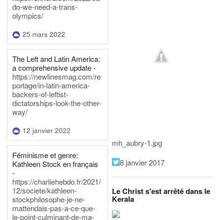
do-we-need-a-trans-
olympics/
25 mars 2022
The Left and Latin America:
a comprehensive update -
https://newlinesmag.com/re
portage/in-latin-america-
backers-of-leftist-
dictatorships-look-the-other-
way/
12 janvier 2022
mh_aubry-1.jpg
Féminisme et genre:
8 janvier 2017
Kathleen Stock en français
-
https://charliehebdo.fr/2021/
12/societe/kathleen-
Le Christ s'est arrêté dans le
Kerala
stockphilosophe-je-ne-
mattendais-pas-a-ce-que-
le-point-culminant-de-ma-