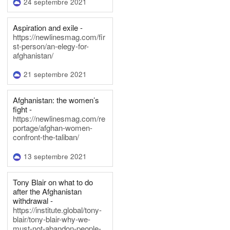
24 septembre 2021
Aspiration and exile -
https://newlinesmag.com/fir
st-person/an-elegy-for-
afghanistan/
21 septembre 2021
Afghanistan: the women’s
fight -
https://newlinesmag.com/re
portage/afghan-women-
confront-the-taliban/
13 septembre 2021
Tony Blair on what to do
after the Afghanistan
withdrawal -
https://institute.global/tony-
blair/tony-blair-why-we-
must-not-abandon-people-