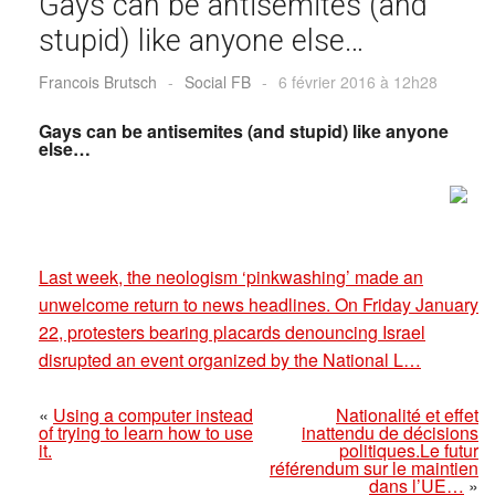
Gays can be antisemites (and
stupid) like anyone else…
Francois Brutsch
-
Social FB
-
6 février 2016 à 12h28
Gays can be antisemites (and stupid) like anyone
else…
Last week, the neologism ‘pinkwashing’ made an
unwelcome return to news headlines. On Friday January
22, protesters bearing placards denouncing Israel
disrupted an event organized by the National L…
«
Using a computer instead
Nationalité et effet
of trying to learn how to use
inattendu de décisions
it.
politiques.Le futur
référendum sur le maintien
dans l’UE…
»