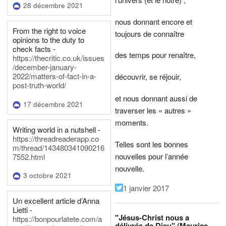
28 décembre 2021
nous donnant encore et
From the right to voice
toujours de connaître
opinions to the duty to
check facts -
des temps pour renaître,
https://thecritic.co.uk/issues
/december-january-
2022/matters-of-fact-in-a-
découvrir, se réjouir,
post-truth-world/
et nous donnant aussi de
17 décembre 2021
traverser les « autres »
moments.
Writing world in a nutshell -
https://threadreaderapp.co
Telles sont les bonnes
m/thread/143480341090216
nouvelles pour l’année
7552.html
nouvelle.
3 octobre 2021
1 janvier 2017
Un excellent article d’Anna
Lietti -
"Jésus-Christ nous a
https://bonpourlatete.com/a
délivrés de Dieu" (Maurice