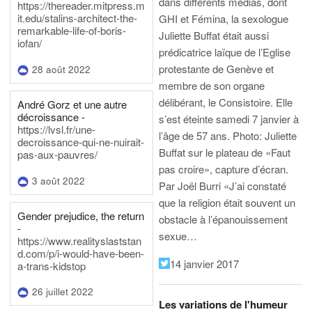
dans différents médias, dont
https://thereader.mitpress.m
it.edu/stalins-architect-the-
GHI et Fémina, la sexologue
remarkable-life-of-boris-
Juliette Buffat était aussi
iofan/
prédicatrice laïque de l’Eglise
protestante de Genève et
28 août 2022
membre de son organe
délibérant, le Consistoire. Elle
André Gorz et une autre
décroissance -
s’est éteinte samedi 7 janvier à
https://lvsl.fr/une-
l’âge de 57 ans.
Photo: Juliette
decroissance-qui-ne-nuirait-
Buffat sur le plateau de «Faut
pas-aux-pauvres/
pas croire», capture d’écran.
3 août 2022
Par Joël Burri
«J’ai constaté
que la religion était souvent un
Gender prejudice, the return
obstacle à l’épanouissement
-
sexue…
https://www.realityslaststan
d.com/p/i-would-have-been-
14 janvier 2017
a-trans-kidstop
26 juillet 2022
Les variations de l'humeur