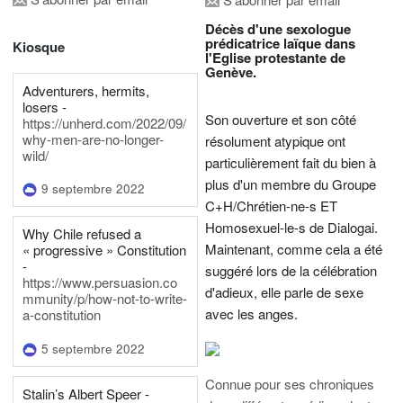
Décès d'une sexologue
prédicatrice laïque dans
Kiosque
l'Eglise protestante de
Genève.
Adventurers, hermits,
losers -
Son ouverture et son côté
https://unherd.com/2022/09/
why-men-are-no-longer-
résolument atypique ont
wild/
particulièrement fait du bien à
plus d'un membre du Groupe
9 septembre 2022
C+H/Chrétien-ne-s ET
Homosexuel-le-s de Dialogai.
Why Chile refused a
Maintenant, comme cela a été
« progressive » Constitution
-
suggéré lors de la célébration
https://www.persuasion.co
d'adieux, elle parle de sexe
mmunity/p/how-not-to-write-
avec les anges.
a-constitution
5 septembre 2022
Connue pour ses chroniques
Stalin’s Albert Speer -