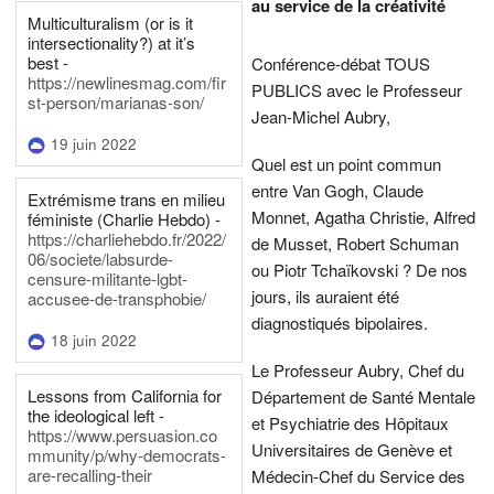
au service de la créativité
Multiculturalism (or is it
intersectionality?) at it’s
best -
Conférence-débat TOUS
https://newlinesmag.com/fir
PUBLICS avec le Professeur
st-person/marianas-son/
Jean-Michel Aubry,
19 juin 2022
Quel est un point commun
entre Van Gogh, Claude
Extrémisme trans en milieu
Monnet, Agatha Christie, Alfred
féministe (Charlie Hebdo) -
https://charliehebdo.fr/2022/
de Musset, Robert Schuman
06/societe/labsurde-
ou Piotr Tchaïkovski ? De nos
censure-militante-lgbt-
jours, ils auraient été
accusee-de-transphobie/
diagnostiqués bipolaires.
18 juin 2022
Le Professeur Aubry, Chef du
Lessons from California for
Département de Santé Mentale
the ideological left -
et Psychiatrie des Hôpitaux
https://www.persuasion.co
Universitaires de Genève et
mmunity/p/why-democrats-
are-recalling-their
Médecin-Chef du Service des