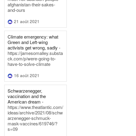
afghanistan-their-sakes-
and-ours
21 août 2021
Climate emergency: what
Green and Left-wing
activists get wrong, sadly -
https://jamesomalley.substa
ck.com/p/were-going-to-
have-to-solve-climate
16 août 2021
Schwarzenegger,
vaccination and the
American dream -
https://www.theatlantic.com/
ideas/archive/2021/08/schw
arzenegger-schmuck-
mask-vaccines/619746/?
s=09