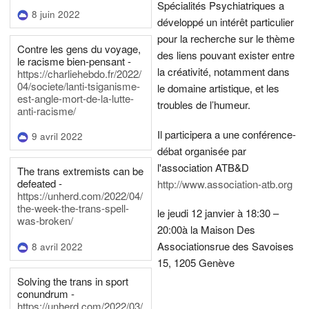
Spécialités Psychiatriques a
8 juin 2022
développé un intérêt particulier
pour la recherche sur le thème
Contre les gens du voyage,
des liens pouvant exister entre
le racisme bien-pensant -
la créativité, notamment dans
https://charliehebdo.fr/2022/
04/societe/lanti-tsiganisme-
le domaine artistique, et les
est-angle-mort-de-la-lutte-
troubles de l’humeur.
anti-racisme/
Il participera a une conférence-
9 avril 2022
débat organisée par
l'association ATB&D
The trans extremists can be
defeated -
http://www.association-atb.org
https://unherd.com/2022/04/
the-week-the-trans-spell-
le jeudi 12 janvier à 18:30 –
was-broken/
20:00
à la Maison Des
Associations
rue des Savoises
8 avril 2022
15, 1205 Genève
Solving the trans in sport
conundrum -
https://unherd.com/2022/03/