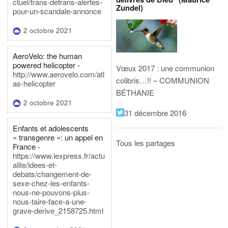
ctuel/trans-detrans-alertes-
Zundel)
pour-un-scandale-annonce
2 octobre 2021
AeroVelo: the human
powered helicopter -
Vœux 2017 : une communion
http://www.aerovelo.com/atl
colibris…!! – COMMUNION
as-helicopter
BÉTHANIE
2 octobre 2021
31 décembre 2016
Enfants et adolescents
« transgenre »: un appel en
Tous les partages
France -
https://www.lexpress.fr/actu
alite/idees-et-
debats/changement-de-
sexe-chez-les-enfants-
nous-ne-pouvons-plus-
nous-taire-face-a-une-
grave-derive_2158725.html