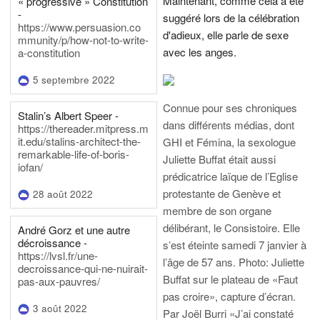
Maintenant, comme cela a été
« progressive » Constitution
-
suggéré lors de la célébration
https://www.persuasion.co
d'adieux, elle parle de sexe
mmunity/p/how-not-to-write-
avec les anges.
a-constitution
5 septembre 2022
Connue pour ses chroniques
Stalin’s Albert Speer -
dans différents médias, dont
https://thereader.mitpress.m
it.edu/stalins-architect-the-
GHI et Fémina, la sexologue
remarkable-life-of-boris-
Juliette Buffat était aussi
iofan/
prédicatrice laïque de l’Eglise
protestante de Genève et
28 août 2022
membre de son organe
délibérant, le Consistoire. Elle
André Gorz et une autre
décroissance -
s’est éteinte samedi 7 janvier à
https://lvsl.fr/une-
l’âge de 57 ans.
Photo: Juliette
decroissance-qui-ne-nuirait-
Buffat sur le plateau de «Faut
pas-aux-pauvres/
pas croire», capture d’écran.
3 août 2022
Par Joël Burri
«J’ai constaté