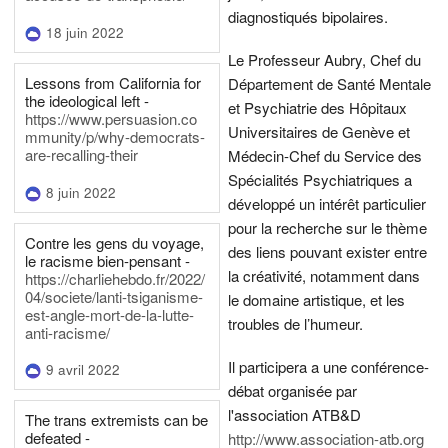
diagnostiqués bipolaires.
18 juin 2022
Le Professeur Aubry, Chef du
Lessons from California for
Département de Santé Mentale
the ideological left -
et Psychiatrie des Hôpitaux
https://www.persuasion.co
Universitaires de Genève et
mmunity/p/why-democrats-
are-recalling-their
Médecin-Chef du Service des
Spécialités Psychiatriques a
8 juin 2022
développé un intérêt particulier
pour la recherche sur le thème
Contre les gens du voyage,
des liens pouvant exister entre
le racisme bien-pensant -
la créativité, notamment dans
https://charliehebdo.fr/2022/
04/societe/lanti-tsiganisme-
le domaine artistique, et les
est-angle-mort-de-la-lutte-
troubles de l’humeur.
anti-racisme/
Il participera a une conférence-
9 avril 2022
débat organisée par
l'association ATB&D
The trans extremists can be
defeated -
http://www.association-atb.org