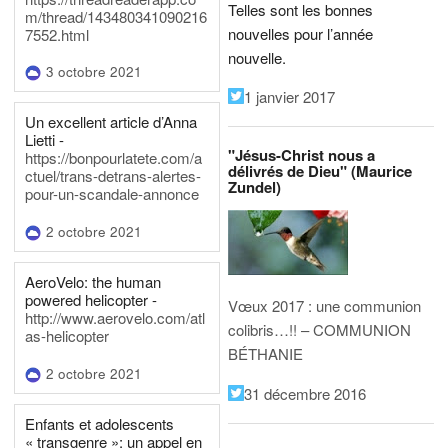
Telles sont les bonnes
m/thread/143480341090216
nouvelles pour l’année
7552.html
nouvelle.
3 octobre 2021
1 janvier 2017
Un excellent article d’Anna
Lietti -
"Jésus-Christ nous a
https://bonpourlatete.com/a
délivrés de Dieu" (Maurice
ctuel/trans-detrans-alertes-
Zundel)
pour-un-scandale-annonce
2 octobre 2021
AeroVelo: the human
powered helicopter -
Vœux 2017 : une communion
http://www.aerovelo.com/atl
colibris…!! – COMMUNION
as-helicopter
BÉTHANIE
2 octobre 2021
31 décembre 2016
Enfants et adolescents
« transgenre »: un appel en