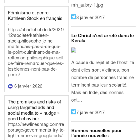
mh_aubry-1.jpg
Féminisme et genre:
8 janvier 2017
Kathleen Stock en français
-
https://charliehebdo.fr/2021/
12/societe/kathleen-
Le Christ s'est arrêté dans le
Kerala
stockphilosophe-je-ne-
mattendais-pas-a-ce-que-
le-point-culminant-de-ma-
reflexion-philosophique-soit-
A cause du rejet et de l’hostilité
de-faire-remarquer-que-les-
lesbiennes-nont-pas-de-
dont elles sont victimes, bon
penis/
nombre de personnes trans ne
terminent pas leur scolarité.
6 janvier 2022
Mais en Inde, des nonnes
ont…
The promises and risks of
using targeted ads and
7 janvier 2017
social media to « nudge »
good behaviour -
https://newlinesmag.com/re
portage/governments-try-to-
Bonnes nouvelles pour
l’année nouvelle :
fight-crime-via-google-ads/