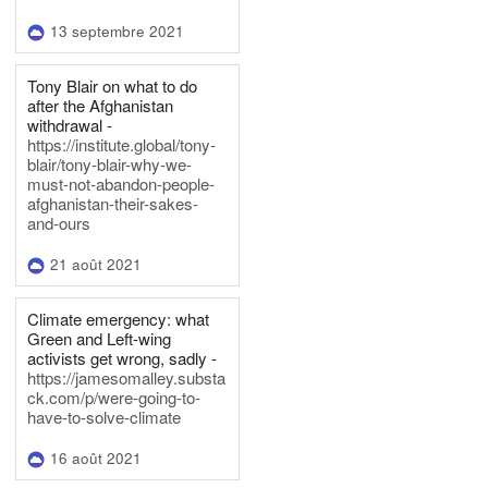
13 septembre 2021
Tony Blair on what to do
after the Afghanistan
withdrawal -
https://institute.global/tony-
blair/tony-blair-why-we-
must-not-abandon-people-
afghanistan-their-sakes-
and-ours
21 août 2021
Climate emergency: what
Green and Left-wing
activists get wrong, sadly -
https://jamesomalley.substa
ck.com/p/were-going-to-
have-to-solve-climate
16 août 2021