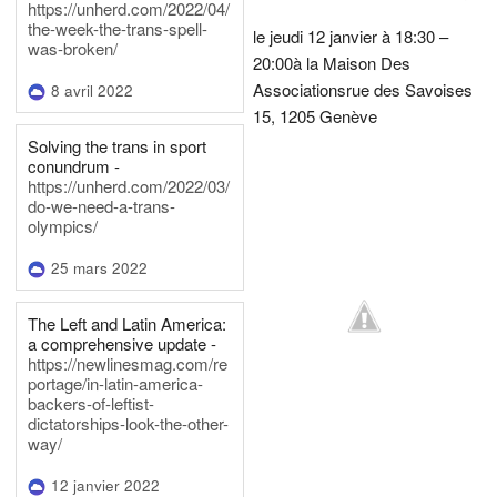
https://unherd.com/2022/04/
the-week-the-trans-spell-
le jeudi 12 janvier à 18:30 –
was-broken/
20:00
à la Maison Des
Associations
rue des Savoises
8 avril 2022
15, 1205 Genève
Solving the trans in sport
conundrum -
https://unherd.com/2022/03/
do-we-need-a-trans-
olympics/
25 mars 2022
The Left and Latin America:
a comprehensive update -
https://newlinesmag.com/re
portage/in-latin-america-
backers-of-leftist-
dictatorships-look-the-other-
way/
12 janvier 2022