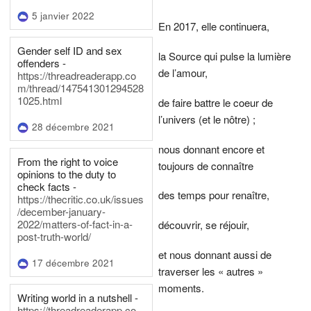
5 janvier 2022
En 2017, elle continuera,
Gender self ID and sex
la Source qui pulse la lumière
offenders -
de l’amour,
https://threadreaderapp.co
m/thread/147541301294528
1025.html
de faire battre le coeur de
l’univers (et le nôtre) ;
28 décembre 2021
nous donnant encore et
From the right to voice
toujours de connaître
opinions to the duty to
check facts -
des temps pour renaître,
https://thecritic.co.uk/issues
/december-january-
2022/matters-of-fact-in-a-
découvrir, se réjouir,
post-truth-world/
et nous donnant aussi de
17 décembre 2021
traverser les « autres »
moments.
Writing world in a nutshell -
https://threadreaderapp.co