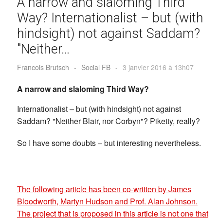
A narrow and slaloming Third
Way? Internationalist – but (with
hindsight) not against Saddam?
"Neither…
Francois Brutsch
-
Social FB
-
3 janvier 2016 à 13h07
A narrow and slaloming Third Way?
Internationalist – but (with hindsight) not against
Saddam? "Neither Blair, nor Corbyn"? Piketty, really?
So I have some doubts – but interesting nevertheless.
The following article has been co-written by James
Bloodworth, Martyn Hudson and Prof. Alan Johnson.
The project that is proposed in this article is not one that