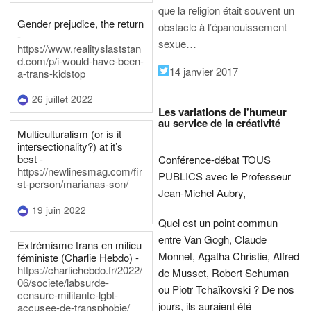
que la religion était souvent un
Gender prejudice, the return
obstacle à l’épanouissement
-
sexue…
https://www.realityslaststan
d.com/p/i-would-have-been-
14 janvier 2017
a-trans-kidstop
26 juillet 2022
Les variations de l'humeur
au service de la créativité
Multiculturalism (or is it
intersectionality?) at it’s
best -
Conférence-débat TOUS
https://newlinesmag.com/fir
PUBLICS avec le Professeur
st-person/marianas-son/
Jean-Michel Aubry,
19 juin 2022
Quel est un point commun
entre Van Gogh, Claude
Extrémisme trans en milieu
Monnet, Agatha Christie, Alfred
féministe (Charlie Hebdo) -
https://charliehebdo.fr/2022/
de Musset, Robert Schuman
06/societe/labsurde-
ou Piotr Tchaïkovski ? De nos
censure-militante-lgbt-
jours, ils auraient été
accusee-de-transphobie/