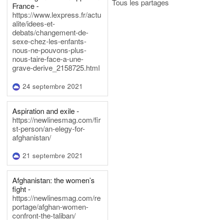
Tous les partages
France -
https://www.lexpress.fr/actu
alite/idees-et-
debats/changement-de-
sexe-chez-les-enfants-
nous-ne-pouvons-plus-
nous-taire-face-a-une-
grave-derive_2158725.html
24 septembre 2021
Aspiration and exile -
https://newlinesmag.com/fir
st-person/an-elegy-for-
afghanistan/
21 septembre 2021
Afghanistan: the women’s
fight -
https://newlinesmag.com/re
portage/afghan-women-
confront-the-taliban/