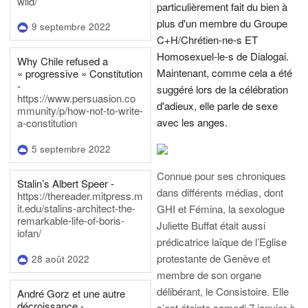
wild/
particulièrement fait du bien à
plus d'un membre du Groupe
9 septembre 2022
C+H/Chrétien-ne-s ET
Homosexuel-le-s de Dialogai.
Why Chile refused a
Maintenant, comme cela a été
« progressive » Constitution
-
suggéré lors de la célébration
https://www.persuasion.co
d'adieux, elle parle de sexe
mmunity/p/how-not-to-write-
avec les anges.
a-constitution
5 septembre 2022
Connue pour ses chroniques
Stalin’s Albert Speer -
dans différents médias, dont
https://thereader.mitpress.m
it.edu/stalins-architect-the-
GHI et Fémina, la sexologue
remarkable-life-of-boris-
Juliette Buffat était aussi
iofan/
prédicatrice laïque de l’Eglise
protestante de Genève et
28 août 2022
membre de son organe
délibérant, le Consistoire. Elle
André Gorz et une autre
décroissance -
s’est éteinte samedi 7 janvier à