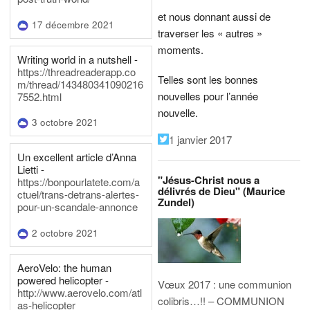
et nous donnant aussi de
17 décembre 2021
traverser les « autres »
moments.
Writing world in a nutshell -
https://threadreaderapp.co
Telles sont les bonnes
m/thread/143480341090216
nouvelles pour l’année
7552.html
nouvelle.
3 octobre 2021
1 janvier 2017
Un excellent article d’Anna
Lietti -
"Jésus-Christ nous a
https://bonpourlatete.com/a
délivrés de Dieu" (Maurice
ctuel/trans-detrans-alertes-
Zundel)
pour-un-scandale-annonce
2 octobre 2021
AeroVelo: the human
powered helicopter -
Vœux 2017 : une communion
http://www.aerovelo.com/atl
colibris…!! – COMMUNION
as-helicopter