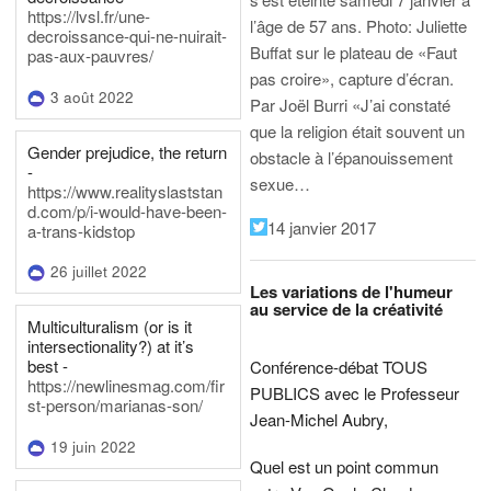
https://lvsl.fr/une-
l’âge de 57 ans.
Photo: Juliette
decroissance-qui-ne-nuirait-
Buffat sur le plateau de «Faut
pas-aux-pauvres/
pas croire», capture d’écran.
3 août 2022
Par Joël Burri
«J’ai constaté
que la religion était souvent un
Gender prejudice, the return
obstacle à l’épanouissement
-
sexue…
https://www.realityslaststan
d.com/p/i-would-have-been-
14 janvier 2017
a-trans-kidstop
26 juillet 2022
Les variations de l'humeur
au service de la créativité
Multiculturalism (or is it
intersectionality?) at it’s
best -
Conférence-débat TOUS
https://newlinesmag.com/fir
PUBLICS avec le Professeur
st-person/marianas-son/
Jean-Michel Aubry,
19 juin 2022
Quel est un point commun