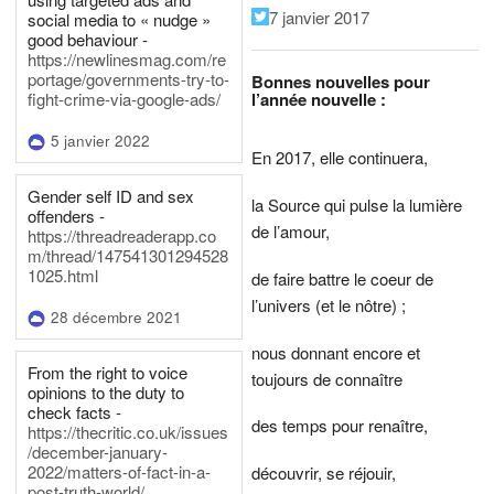
7 janvier 2017
social media to « nudge »
good behaviour -
https://newlinesmag.com/re
portage/governments-try-to-
Bonnes nouvelles pour
l’année nouvelle :
fight-crime-via-google-ads/
5 janvier 2022
En 2017, elle continuera,
Gender self ID and sex
la Source qui pulse la lumière
offenders -
de l’amour,
https://threadreaderapp.co
m/thread/147541301294528
1025.html
de faire battre le coeur de
l’univers (et le nôtre) ;
28 décembre 2021
nous donnant encore et
From the right to voice
toujours de connaître
opinions to the duty to
check facts -
des temps pour renaître,
https://thecritic.co.uk/issues
/december-january-
2022/matters-of-fact-in-a-
découvrir, se réjouir,
post-truth-world/