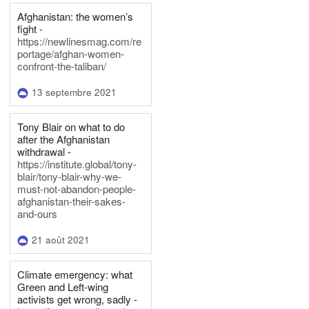
Afghanistan: the women’s
fight -
https://newlinesmag.com/re
portage/afghan-women-
confront-the-taliban/
13 septembre 2021
Tony Blair on what to do
after the Afghanistan
withdrawal -
https://institute.global/tony-
blair/tony-blair-why-we-
must-not-abandon-people-
afghanistan-their-sakes-
and-ours
21 août 2021
Climate emergency: what
Green and Left-wing
activists get wrong, sadly -