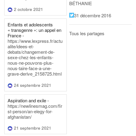
BÉTHANIE
2 octobre 2021
31 décembre 2016
Enfants et adolescents
« transgenre »: un appel en
Tous les partages
France -
https://www.lexpress.fr/actu
alite/idees-et-
debats/changement-de-
sexe-chez-les-enfants-
nous-ne-pouvons-plus-
nous-taire-face-a-une-
grave-derive_2158725.html
24 septembre 2021
Aspiration and exile -
https://newlinesmag.com/fir
st-person/an-elegy-for-
afghanistan/
21 septembre 2021