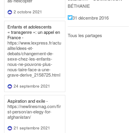
as-helicopter
BÉTHANIE
2 octobre 2021
31 décembre 2016
Enfants et adolescents
« transgenre »: un appel en
Tous les partages
France -
https://www.lexpress.fr/actu
alite/idees-et-
debats/changement-de-
sexe-chez-les-enfants-
nous-ne-pouvons-plus-
nous-taire-face-a-une-
grave-derive_2158725.html
24 septembre 2021
Aspiration and exile -
https://newlinesmag.com/fir
st-person/an-elegy-for-
afghanistan/
21 septembre 2021