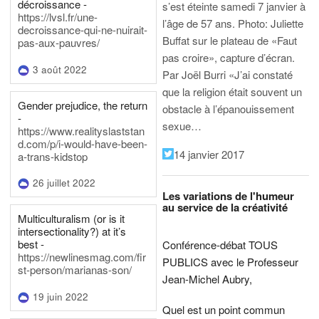
décroissance -
s’est éteinte samedi 7 janvier à
https://lvsl.fr/une-
l’âge de 57 ans.
Photo: Juliette
decroissance-qui-ne-nuirait-
Buffat sur le plateau de «Faut
pas-aux-pauvres/
pas croire», capture d’écran.
3 août 2022
Par Joël Burri
«J’ai constaté
que la religion était souvent un
Gender prejudice, the return
obstacle à l’épanouissement
-
sexue…
https://www.realityslaststan
d.com/p/i-would-have-been-
14 janvier 2017
a-trans-kidstop
26 juillet 2022
Les variations de l'humeur
au service de la créativité
Multiculturalism (or is it
intersectionality?) at it’s
best -
Conférence-débat TOUS
https://newlinesmag.com/fir
PUBLICS avec le Professeur
st-person/marianas-son/
Jean-Michel Aubry,
19 juin 2022
Quel est un point commun