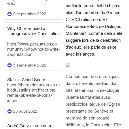
wild/
particulièrement fait du bien à
plus d'un membre du Groupe
9 septembre 2022
C+H/Chrétien-ne-s ET
Homosexuel-le-s de Dialogai.
Why Chile refused a
Maintenant, comme cela a été
« progressive » Constitution
-
suggéré lors de la célébration
https://www.persuasion.co
d'adieux, elle parle de sexe
mmunity/p/how-not-to-write-
avec les anges.
a-constitution
5 septembre 2022
Connue pour ses chroniques
Stalin’s Albert Speer -
dans différents médias, dont
https://thereader.mitpress.m
it.edu/stalins-architect-the-
GHI et Fémina, la sexologue
remarkable-life-of-boris-
Juliette Buffat était aussi
iofan/
prédicatrice laïque de l’Eglise
protestante de Genève et
28 août 2022
membre de son organe
délibérant, le Consistoire. Elle
André Gorz et une autre