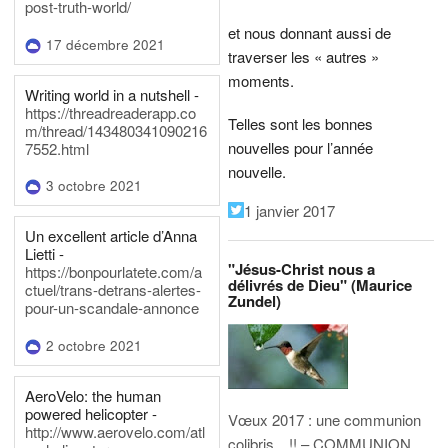
post-truth-world/
et nous donnant aussi de
17 décembre 2021
traverser les « autres »
moments.
Writing world in a nutshell -
https://threadreaderapp.co
Telles sont les bonnes
m/thread/143480341090216
nouvelles pour l’année
7552.html
nouvelle.
3 octobre 2021
1 janvier 2017
Un excellent article d’Anna
Lietti -
"Jésus-Christ nous a
https://bonpourlatete.com/a
délivrés de Dieu" (Maurice
ctuel/trans-detrans-alertes-
Zundel)
pour-un-scandale-annonce
2 octobre 2021
AeroVelo: the human
powered helicopter -
Vœux 2017 : une communion
http://www.aerovelo.com/atl
colibris…!! – COMMUNION