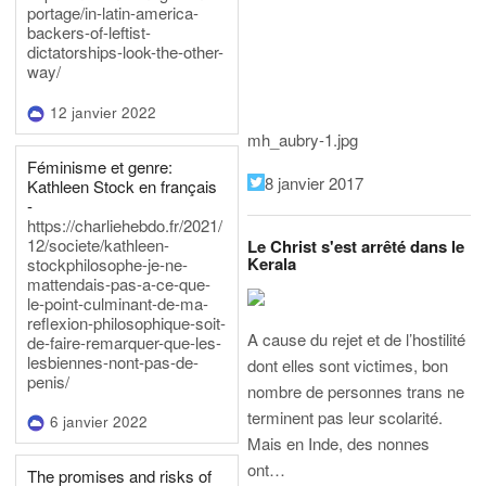
portage/in-latin-america-
backers-of-leftist-
dictatorships-look-the-other-
way/
12 janvier 2022
mh_aubry-1.jpg
Féminisme et genre:
8 janvier 2017
Kathleen Stock en français
-
https://charliehebdo.fr/2021/
12/societe/kathleen-
Le Christ s'est arrêté dans le
Kerala
stockphilosophe-je-ne-
mattendais-pas-a-ce-que-
le-point-culminant-de-ma-
reflexion-philosophique-soit-
A cause du rejet et de l’hostilité
de-faire-remarquer-que-les-
lesbiennes-nont-pas-de-
dont elles sont victimes, bon
penis/
nombre de personnes trans ne
terminent pas leur scolarité.
6 janvier 2022
Mais en Inde, des nonnes
ont…
The promises and risks of