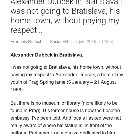
Alexander Dubček in Bratislava.I
was not going to Bratislava, his
home town, without paying my
respect…
Francois Brutsch
-
Social FB
-
4 juin 2015 à 12h04
Alexander Dubček in Bratislava.
I was not going to Bratislava, his home town, without
paying my respect to Alexander Dubček, a hero of my
youth of Prag Spring fame (5 January – 21 August
1968).
But there is no museum or library (more likely to be
found in Prag). His former house is now the Lesotho
embassy, I’ve been told. And locals I asked were not
really aware of where his statue is: in front of the
national Parliament, on a piazza dedicated to him.