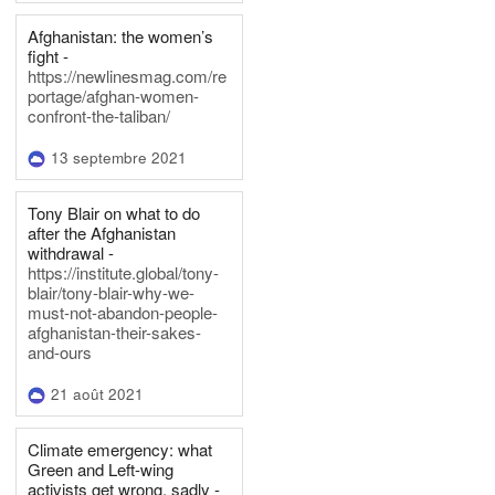
Afghanistan: the women’s
fight -
https://newlinesmag.com/re
portage/afghan-women-
confront-the-taliban/
13 septembre 2021
Tony Blair on what to do
after the Afghanistan
withdrawal -
https://institute.global/tony-
blair/tony-blair-why-we-
must-not-abandon-people-
afghanistan-their-sakes-
and-ours
21 août 2021
Climate emergency: what
Green and Left-wing
activists get wrong, sadly -