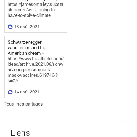
https://jamesomalley.substa
ck.com/p/were-going-to-
have-to-solve-climate
16 août 2021
Schwarzenegger,
vaccination and the
American dream -
https://www.theatlantic.com/
ideas/archive/2021/08/schw
arzenegger-schmuck-
mask-vaccines/619746/?
s=09
14 août 2021
Tous mes partages
Liens