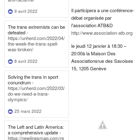
Il participera a une conférence-
9 avril 2022
débat organisée par
l'association ATB&D
The trans extremists can be
defeated -
http://www.association-atb.org
https://unherd.com/2022/04/
the-week-the-trans-spell-
le jeudi 12 janvier à 18:30 –
was-broken/
20:00
à la Maison Des
Associations
rue des Savoises
8 avril 2022
15, 1205 Genève
Solving the trans in sport
conundrum -
https://unherd.com/2022/03/
do-we-need-a-trans-
olympics/
25 mars 2022
The Left and Latin America:
a comprehensive update -
https://newlinesmag.com/re