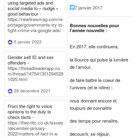
using targeted ads and
7 janvier 2017
social media to « nudge »
good behaviour -
https://newlinesmag.com/re
portage/governments-try-to-
Bonnes nouvelles pour
l’année nouvelle :
fight-crime-via-google-ads/
5 janvier 2022
En 2017, elle continuera,
Gender self ID and sex
la Source qui pulse la lumière
offenders -
de l’amour,
https://threadreaderapp.co
m/thread/147541301294528
1025.html
de faire battre le coeur de
l’univers (et le nôtre) ;
28 décembre 2021
nous donnant encore et
From the right to voice
toujours de connaître
opinions to the duty to
check facts -
des temps pour renaître,
https://thecritic.co.uk/issues
/december-january-
2022/matters-of-fact-in-a-
découvrir, se réjouir,