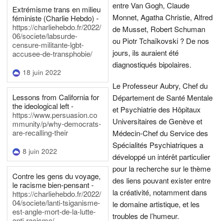
entre Van Gogh, Claude
Extrémisme trans en milieu
Monnet, Agatha Christie, Alfred
féministe (Charlie Hebdo) -
https://charliehebdo.fr/2022/
de Musset, Robert Schuman
06/societe/labsurde-
ou Piotr Tchaïkovski ? De nos
censure-militante-lgbt-
jours, ils auraient été
accusee-de-transphobie/
diagnostiqués bipolaires.
18 juin 2022
Le Professeur Aubry, Chef du
Lessons from California for
Département de Santé Mentale
the ideological left -
et Psychiatrie des Hôpitaux
https://www.persuasion.co
Universitaires de Genève et
mmunity/p/why-democrats-
are-recalling-their
Médecin-Chef du Service des
Spécialités Psychiatriques a
8 juin 2022
développé un intérêt particulier
pour la recherche sur le thème
Contre les gens du voyage,
des liens pouvant exister entre
le racisme bien-pensant -
la créativité, notamment dans
https://charliehebdo.fr/2022/
04/societe/lanti-tsiganisme-
le domaine artistique, et les
est-angle-mort-de-la-lutte-
troubles de l’humeur.
anti-racisme/