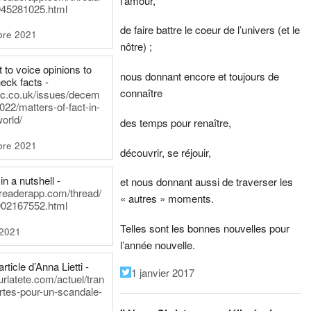
l’amour,
45281025.html
de faire battre le coeur de l’univers (et le
bre 2021
nôtre) ;
t to voice opinions to
nous donnant encore et toujours de
heck facts -
connaître
itic.co.uk/issues/decem
022/matters-of-fact-in-
world/
des temps pour renaître,
bre 2021
découvrir, se réjouir,
in a nutshell -
et nous donnant aussi de traverser les
dreaderapp.com/thread/
« autres » moments.
02167552.html
Telles sont les bonnes nouvelles pour
 2021
l’année nouvelle.
rticle d’Anna Lietti -
1 janvier 2017
urlatete.com/actuel/tran
rtes-pour-un-scandale-