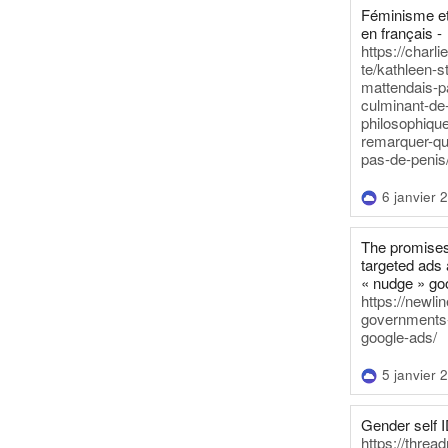
Féminisme et
en français -
https://charl
te/kathleen-s
mattendais-p
culminant-de
philosophique
remarquer-qu
pas-de-penis
6 janvier 
The promises
targeted ads 
« nudge » go
https://newl
governments-t
google-ads/
5 janvier 
Gender self I
https://threa