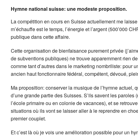
Hymne national suisse: une modeste proposition.
La compétition en cours en Suisse actuellement me laisse f
m’échauffe est le temps, l’énergie et l’argent (500’000 CHF!
publique dans cette affaire.
Cette organisation de bienfaisance purement privée (j’aimer
de subventions publiques) ne trouve apparemment rien de pl
comme tant d’autres dans le marketing nombriliste: pour une
ancien haut fonctionnaire fédéral, compétent, dévoué, plei
Ma proposition: conserver la musique de l’hymne actuel, q
d’une grande partie des Suisses. S’ils savent les parole
l’école primaire ou en colonie de vacances), et se retrouv
situations où ils vont se laisser aller à le reprendre en c
premier couplet.
Et c’est là où je vois une amélioration possible pour un hy