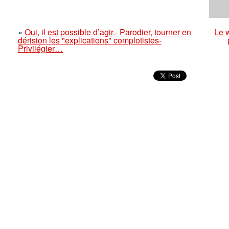
«
Oui, il est possible d’agir.- Parodier, tourner en
Le w
dérision les "explications" complotistes-
Privilégier…