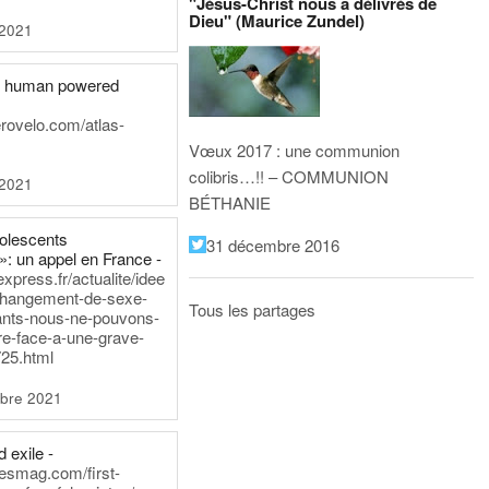
"Jésus-Christ nous a délivrés de
Dieu" (Maurice Zundel)
 2021
he human powered
erovelo.com/atlas-
Vœux 2017 : une communion
colibris…!! – COMMUNION
 2021
BÉTHANIE
dolescents
31 décembre 2016
»: un appel en France -
express.fr/actualite/idee
changement-de-sexe-
Tous les partages
ants-nous-ne-pouvons-
re-face-a-une-grave-
25.html
bre 2021
 exile -
nesmag.com/first-