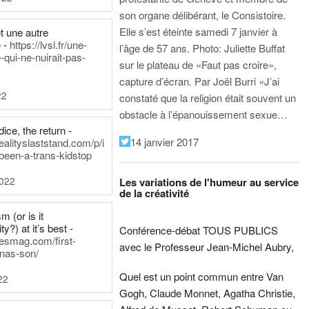
son organe délibérant, le Consistoire.
Elle s’est éteinte samedi 7 janvier à
t une autre
 -
https://lvsl.fr/une-
l’âge de 57 ans.
Photo: Juliette Buffat
qui-ne-nuirait-pas-
sur le plateau de «Faut pas croire»,
capture d’écran.
Par Joël Burri
«J’ai
22
constaté que la religion était souvent un
obstacle à l’épanouissement sexue…
ice, the return -
14 janvier 2017
ealityslaststand.com/p/i
been-a-trans-kidstop
2022
Les variations de l'humeur au service
de la créativité
m (or is it
ty?) at it’s best -
Conférence-débat TOUS PUBLICS
nesmag.com/first-
avec le Professeur Jean-Michel Aubry,
nas-son/
Quel est un point commun entre Van
22
Gogh, Claude Monnet, Agatha Christie,