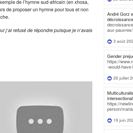
’exemple de l’hymne sud-africain (en xhosa,
eurs de proposer un hymne pour tous et non
André Gorz e
nche.
décroissance
decroissance-
qui j’ai refusé de répondre puisque je n’avais
aux-pauvres/
3 août 20
Gender prejud
https://www.r
-would-have-
26 juillet 
Multiculturalis
intersectionali
https://newli
person/maria
19 juin 20