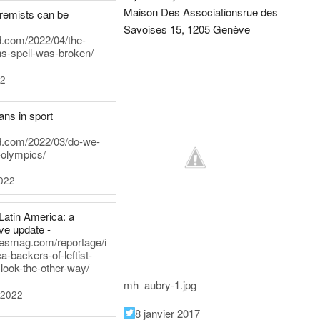
Maison Des Associations
rue des
tremists can be
Savoises 15, 1205 Genève
d.com/2022/04/the-
ns-spell-was-broken/
22
ans in sport
rd.com/2022/03/do-we-
-olympics/
022
Latin America: a
e update -
inesmag.com/reportage/i
a-backers-of-leftist-
-look-the-other-way/
mh_aubry-1.jpg
 2022
8 janvier 2017