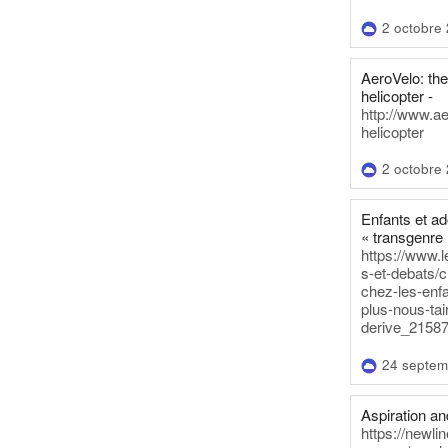
2 octobre
AeroVelo: t
helicopter -
http://www.a
helicopter
2 octobre
Enfants et a
« transgenre 
https://www.l
s-et-debats/
chez-les-enf
plus-nous-tai
derive_21587
24 septem
Aspiration and
https://newli