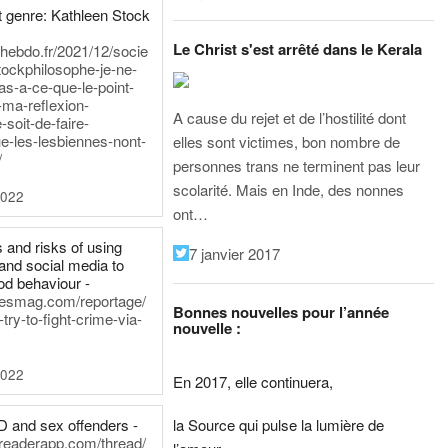
 genre: Kathleen Stock
Le Christ s'est arrêté dans le Kerala
iehebdo.fr/2021/12/socie
tockphilosophe-je-ne-
as-a-ce-que-le-point-
-ma-reflexion-
A cause du rejet et de l’hostilité dont
-soit-de-faire-
e-les-lesbiennes-nont-
elles sont victimes, bon nombre de
/
personnes trans ne terminent pas leur
scolarité. Mais en Inde, des nonnes
2022
ont…
 and risks of using
7 janvier 2017
and social media to
od behaviour -
inesmag.com/reportage/
Bonnes nouvelles pour l’année
ry-to-fight-crime-via-
nouvelle :
2022
En 2017, elle continuera,
la Source qui pulse la lumière de
D and sex offenders -
dreaderapp.com/thread/