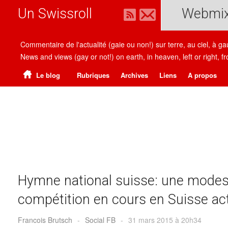
Un Swissroll
Webmi
Commentaire de l'actualité (gaie ou non!) sur terre, au ciel, à g
News and views (gay or not!) on earth, in heaven, left or right
Le blog
Rubriques
Archives
Liens
A propos
Hymne national suisse: une modest
compétition en cours en Suisse ac
Francois Brutsch
-
Social FB
-
31 mars 2015 à 20h34