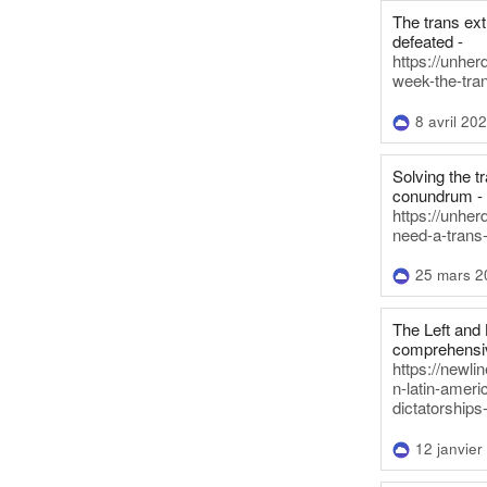
The trans ex
defeated -
https://unher
week-the-tra
8 avril 20
Solving the tr
conundrum -
https://unhe
need-a-trans
25 mars 2
The Left and 
comprehensiv
https://newl
n-latin-americ
dictatorships
12 janvier