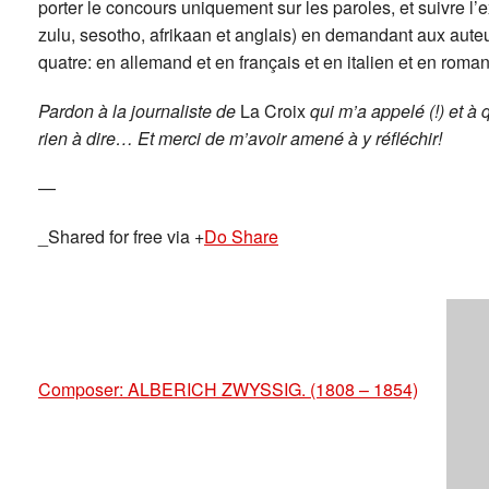
porter le concours uniquement sur les paroles, et suivre l
zulu, sesotho, afrikaan et anglais) en demandant aux aut
quatre: en allemand et en français et en italien et en roma
Pardon à la journaliste de
La Croix
qui m’a appelé (!) et à 
rien à dire… Et merci de m’avoir amené à y réfléchir!
—
_Shared for free via +
Do Share
Composer: ALBERICH ZWYSSIG. (1808 – 1854)