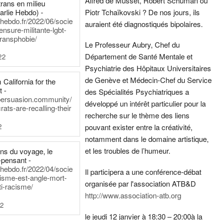
Alfred de Musset, Robert Schuman ou
rans en milieu
arlie Hebdo) -
Piotr Tchaïkovski ? De nos jours, ils
iehebdo.fr/2022/06/socie
auraient été diagnostiqués bipolaires.
ensure-militante-lgbt-
ransphobie/
Le Professeur Aubry, Chef du
Département de Santé Mentale et
22
Psychiatrie des Hôpitaux Universitaires
de Genève et Médecin-Chef du Service
California for the
t -
des Spécialités Psychiatriques a
persuasion.community/
développé un intérêt particulier pour la
ts-are-recalling-their
recherche sur le thème des liens
2
pouvant exister entre la créativité,
notamment dans le domaine artistique,
et les troubles de l’humeur.
ens du voyage, le
-pensant -
iehebdo.fr/2022/04/socie
Il participera a une conférence-débat
anisme-est-angle-mort-
organisée par l'association ATB&D
ti-racisme/
http://www.association-atb.org
22
le jeudi 12 janvier à 18:30 – 20:00
à la