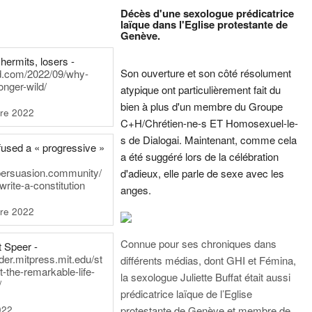
Décès d'une sexologue prédicatrice
laïque dans l'Eglise protestante de
Genève.
hermits, losers -
Son ouverture et son côté résolument
rd.com/2022/09/why-
onger-wild/
atypique ont particulièrement fait du
bien à plus d'un membre du Groupe
re 2022
C+H/Chrétien-ne-s ET Homosexuel-le-
s de Dialogai. Maintenant, comme cela
fused a « progressive »
a été suggéré lors de la célébration
persuasion.community/
d'adieux, elle parle de sexe avec les
write-a-constitution
anges.
re 2022
Connue pour ses chroniques dans
t Speer -
ader.mitpress.mit.edu/st
différents médias, dont GHI et Fémina,
t-the-remarkable-life-
la sexologue Juliette Buffat était aussi
/
prédicatrice laïque de l’Eglise
022
protestante de Genève et membre de