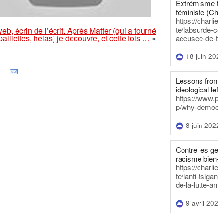
Extrémisme t
féministe (Ch
https://charl
te/labsurde-c
eb, écrin de l’écrit. Après Matter (qui a tourné
paillettes, hélas) je découvre, et cette fois …
»
accusee-de-t
18 juin 20
Lessons from 
ideological lef
https://www.
p/why-democra
8 juin 202
Contre les g
racisme bien
https://charl
te/lanti-tsig
de-la-lutte-an
9 avril 20