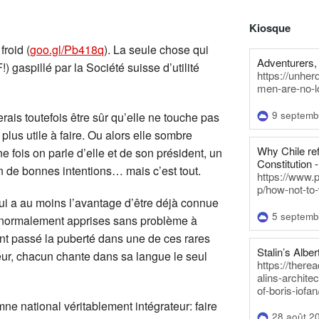
Kiosque
roid (
goo.gl/Pb418q
). La seule chose qui
Adventurers, 
) gaspillé par la Société suisse d’utilité
https://unhe
men-are-no-l
9 septemb
ais toutefois être sûr qu’elle ne touche pas
us utile à faire. Ou alors elle sombre
Why Chile re
 fois on parle d’elle et de son président, un
Constitution -
n de bonnes intentions… mais c’est tout.
https://www.
p/how-not-to-
ui a au moins l’avantage d’être déjà connue
5 septemb
s (normalement apprises sans problème à
ent passé la puberté dans une de ces rares
Stalin’s Alber
hoeur, chacun chante dans sa langue le seul
https://there
alins-architec
of-boris-iofan
mne national véritablement intégrateur: faire
28 août 2