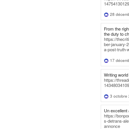
14754130129
28 décem
From the righ
the duty to c
https://thecr
ber-january-2
a-post-truth-
17 décem
Writing world 
https://threa
14348034109
3 octobre
Un excellent a
https://bonpo
s-detrans-ale
annonce