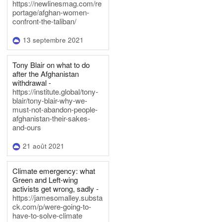
https://newlinesmag.com/re
portage/afghan-women-
confront-the-taliban/
13 septembre 2021
Tony Blair on what to do
after the Afghanistan
withdrawal -
https://institute.global/tony-
blair/tony-blair-why-we-
must-not-abandon-people-
afghanistan-their-sakes-
and-ours
21 août 2021
Climate emergency: what
Green and Left-wing
activists get wrong, sadly -
https://jamesomalley.substa
ck.com/p/were-going-to-
have-to-solve-climate