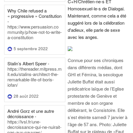
C+H/Chrétien-ne-s ET
Homosexuel-le-s de Dialogai.
Why Chile refused a
Maintenant, comme cela a été
« progressive » Constitution
-
suggéré lors de la célébration
https://www.persuasion.co
d'adieux, elle parle de sexe
mmunity/p/how-not-to-write-
avec les anges.
a-constitution
5 septembre 2022
Connue pour ses chroniques
Stalin’s Albert Speer -
dans différents médias, dont
https://thereader.mitpress.m
it.edu/stalins-architect-the-
GHI et Fémina, la sexologue
remarkable-life-of-boris-
Juliette Buffat était aussi
iofan/
prédicatrice laïque de l’Eglise
protestante de Genève et
28 août 2022
membre de son organe
délibérant, le Consistoire. Elle
André Gorz et une autre
décroissance -
s’est éteinte samedi 7 janvier à
https://lvsl.fr/une-
l’âge de 57 ans.
Photo: Juliette
decroissance-qui-ne-nuirait-
Buffat sur le plateau de «Faut
pas-aux-pauvres/