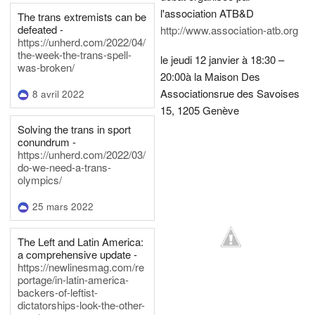
l'association ATB&D
The trans extremists can be
defeated -
http://www.association-atb.org
https://unherd.com/2022/04/
the-week-the-trans-spell-
le jeudi 12 janvier à 18:30 –
was-broken/
20:00
à la Maison Des
Associations
rue des Savoises
8 avril 2022
15, 1205 Genève
Solving the trans in sport
conundrum -
https://unherd.com/2022/03/
do-we-need-a-trans-
olympics/
25 mars 2022
The Left and Latin America:
a comprehensive update -
https://newlinesmag.com/re
portage/in-latin-america-
backers-of-leftist-
dictatorships-look-the-other-