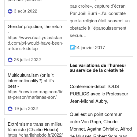
pas croire», capture d’écran.
3 août 2022
Par Joël Burri
«J’ai constaté
que la religion était souvent un
Gender prejudice, the return
obstacle à l’épanouissement
-
sexue…
https://www.realityslaststan
d.com/p/i-would-have-been-
14 janvier 2017
a-trans-kidstop
26 juillet 2022
Les variations de l'humeur
au service de la créativité
Multiculturalism (or is it
intersectionality?) at it’s
best -
Conférence-débat TOUS
https://newlinesmag.com/fir
PUBLICS avec le Professeur
st-person/marianas-son/
Jean-Michel Aubry,
19 juin 2022
Quel est un point commun
entre Van Gogh, Claude
Extrémisme trans en milieu
Monnet, Agatha Christie, Alfred
féministe (Charlie Hebdo) -
https://charliehebdo.fr/2022/
de Musset, Robert Schuman