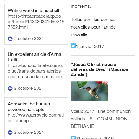
moments.
Writing world in a nutshell -
https://threadreaderapp.co
Telles sont les bonnes
m/thread/143480341090216
nouvelles pour l’année
7552.html
nouvelle.
3 octobre 2021
1 janvier 2017
Un excellent article d’Anna
Lietti -
"Jésus-Christ nous a
https://bonpourlatete.com/a
délivrés de Dieu" (Maurice
ctuel/trans-detrans-alertes-
Zundel)
pour-un-scandale-annonce
2 octobre 2021
AeroVelo: the human
powered helicopter -
Vœux 2017 : une communion
http://www.aerovelo.com/atl
colibris…!! – COMMUNION
as-helicopter
BÉTHANIE
2 octobre 2021
31 décembre 2016