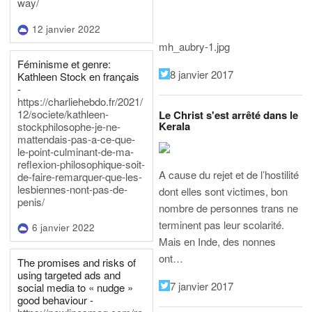
way/
12 janvier 2022
mh_aubry-1.jpg
Féminisme et genre:
8 janvier 2017
Kathleen Stock en français
-
https://charliehebdo.fr/2021/
12/societe/kathleen-
Le Christ s'est arrêté dans le
Kerala
stockphilosophe-je-ne-
mattendais-pas-a-ce-que-
le-point-culminant-de-ma-
reflexion-philosophique-soit-
A cause du rejet et de l’hostilité
de-faire-remarquer-que-les-
lesbiennes-nont-pas-de-
dont elles sont victimes, bon
penis/
nombre de personnes trans ne
terminent pas leur scolarité.
6 janvier 2022
Mais en Inde, des nonnes
ont…
The promises and risks of
using targeted ads and
7 janvier 2017
social media to « nudge »
good behaviour -