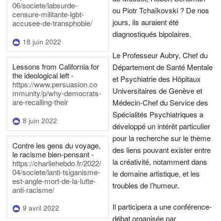
06/societe/labsurde-
ou Piotr Tchaïkovski ? De nos
censure-militante-lgbt-
jours, ils auraient été
accusee-de-transphobie/
diagnostiqués bipolaires.
18 juin 2022
Le Professeur Aubry, Chef du
Lessons from California for
Département de Santé Mentale
the ideological left -
et Psychiatrie des Hôpitaux
https://www.persuasion.co
Universitaires de Genève et
mmunity/p/why-democrats-
are-recalling-their
Médecin-Chef du Service des
Spécialités Psychiatriques a
8 juin 2022
développé un intérêt particulier
pour la recherche sur le thème
Contre les gens du voyage,
des liens pouvant exister entre
le racisme bien-pensant -
la créativité, notamment dans
https://charliehebdo.fr/2022/
04/societe/lanti-tsiganisme-
le domaine artistique, et les
est-angle-mort-de-la-lutte-
troubles de l’humeur.
anti-racisme/
Il participera a une conférence-
9 avril 2022
débat organisée par