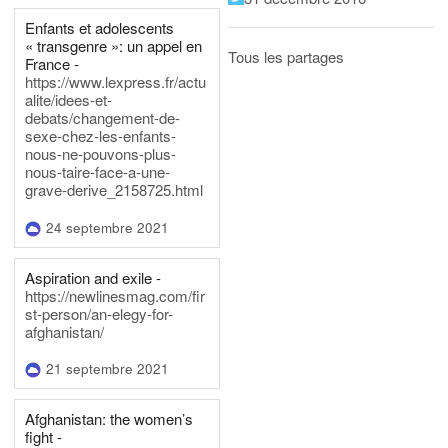
Enfants et adolescents
« transgenre »: un appel en
Tous les partages
France -
https://www.lexpress.fr/actu
alite/idees-et-
debats/changement-de-
sexe-chez-les-enfants-
nous-ne-pouvons-plus-
nous-taire-face-a-une-
grave-derive_2158725.html
24 septembre 2021
Aspiration and exile -
https://newlinesmag.com/fir
st-person/an-elegy-for-
afghanistan/
21 septembre 2021
Afghanistan: the women’s
fight -