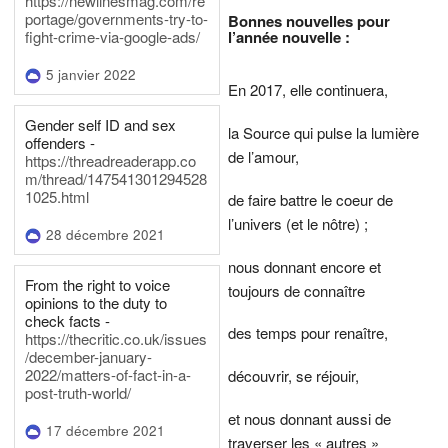
https://newlinesmag.com/re
portage/governments-try-to-
Bonnes nouvelles pour
l’année nouvelle :
fight-crime-via-google-ads/
5 janvier 2022
En 2017, elle continuera,
Gender self ID and sex
la Source qui pulse la lumière
offenders -
de l’amour,
https://threadreaderapp.co
m/thread/147541301294528
1025.html
de faire battre le coeur de
l’univers (et le nôtre) ;
28 décembre 2021
nous donnant encore et
From the right to voice
toujours de connaître
opinions to the duty to
check facts -
des temps pour renaître,
https://thecritic.co.uk/issues
/december-january-
2022/matters-of-fact-in-a-
découvrir, se réjouir,
post-truth-world/
et nous donnant aussi de
17 décembre 2021
traverser les « autres »