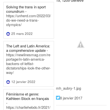
15, 1205 Genève
Solving the trans in sport
conundrum -
https://unherd.com/2022/03/
do-we-need-a-trans-
olympics/
25 mars 2022
The Left and Latin America:
a comprehensive update -
https://newlinesmag.com/re
portage/in-latin-america-
backers-of-leftist-
dictatorships-look-the-other-
way/
12 janvier 2022
mh_aubry-1.jpg
Féminisme et genre:
8 janvier 2017
Kathleen Stock en français
-
https://charliehebdo.fr/2021/