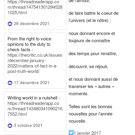
de l’amour,
https://threadreaderapp.co
m/thread/147541301294528
1025.html
de faire battre le coeur de
l’univers (et le nôtre) ;
28 décembre 2021
nous donnant encore et
From the right to voice
toujours de connaître
opinions to the duty to
check facts -
des temps pour renaître,
https://thecritic.co.uk/issues
/december-january-
2022/matters-of-fact-in-a-
découvrir, se réjouir,
post-truth-world/
et nous donnant aussi de
17 décembre 2021
traverser les « autres »
moments.
Writing world in a nutshell -
https://threadreaderapp.co
Telles sont les bonnes
m/thread/143480341090216
nouvelles pour l’année
7552.html
nouvelle.
3 octobre 2021
1 janvier 2017