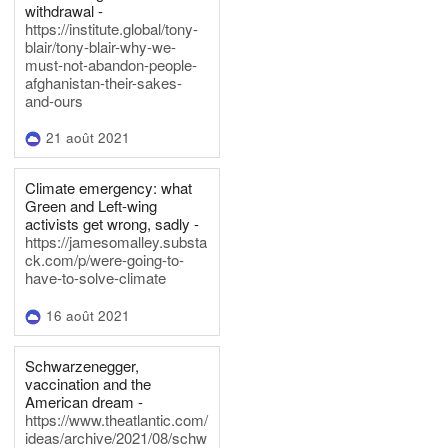
withdrawal -
https://institute.global/tony-
blair/tony-blair-why-we-
must-not-abandon-people-
afghanistan-their-sakes-
and-ours
21 août 2021
Climate emergency: what
Green and Left-wing
activists get wrong, sadly -
https://jamesomalley.substa
ck.com/p/were-going-to-
have-to-solve-climate
16 août 2021
Schwarzenegger,
vaccination and the
American dream -
https://www.theatlantic.com/
ideas/archive/2021/08/schw