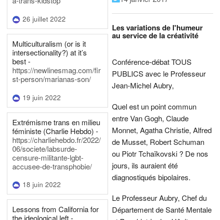
a-trans-kidstop
26 juillet 2022
Les variations de l'humeur
au service de la créativité
Multiculturalism (or is it
intersectionality?) at it’s
best -
Conférence-débat TOUS
https://newlinesmag.com/fir
PUBLICS avec le Professeur
st-person/marianas-son/
Jean-Michel Aubry,
19 juin 2022
Quel est un point commun
entre Van Gogh, Claude
Extrémisme trans en milieu
Monnet, Agatha Christie, Alfred
féministe (Charlie Hebdo) -
https://charliehebdo.fr/2022/
de Musset, Robert Schuman
06/societe/labsurde-
ou Piotr Tchaïkovski ? De nos
censure-militante-lgbt-
jours, ils auraient été
accusee-de-transphobie/
diagnostiqués bipolaires.
18 juin 2022
Le Professeur Aubry, Chef du
Lessons from California for
Département de Santé Mentale
the ideological left -