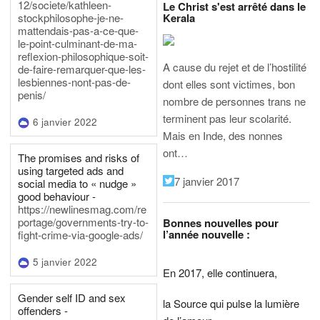
12/societe/kathleen-
Le Christ s'est arrêté dans le
Kerala
stockphilosophe-je-ne-
mattendais-pas-a-ce-que-
le-point-culminant-de-ma-
reflexion-philosophique-soit-
A cause du rejet et de l’hostilité
de-faire-remarquer-que-les-
lesbiennes-nont-pas-de-
dont elles sont victimes, bon
penis/
nombre de personnes trans ne
terminent pas leur scolarité.
6 janvier 2022
Mais en Inde, des nonnes
ont…
The promises and risks of
using targeted ads and
7 janvier 2017
social media to « nudge »
good behaviour -
https://newlinesmag.com/re
portage/governments-try-to-
Bonnes nouvelles pour
l’année nouvelle :
fight-crime-via-google-ads/
5 janvier 2022
En 2017, elle continuera,
Gender self ID and sex
la Source qui pulse la lumière
offenders -