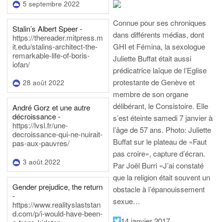
5 septembre 2022
Connue pour ses chroniques
Stalin’s Albert Speer -
dans différents médias, dont
https://thereader.mitpress.m
it.edu/stalins-architect-the-
GHI et Fémina, la sexologue
remarkable-life-of-boris-
Juliette Buffat était aussi
iofan/
prédicatrice laïque de l’Eglise
protestante de Genève et
28 août 2022
membre de son organe
délibérant, le Consistoire. Elle
André Gorz et une autre
décroissance -
s’est éteinte samedi 7 janvier à
https://lvsl.fr/une-
l’âge de 57 ans.
Photo: Juliette
decroissance-qui-ne-nuirait-
Buffat sur le plateau de «Faut
pas-aux-pauvres/
pas croire», capture d’écran.
3 août 2022
Par Joël Burri
«J’ai constaté
que la religion était souvent un
Gender prejudice, the return
obstacle à l’épanouissement
-
sexue…
https://www.realityslaststan
d.com/p/i-would-have-been-
14 janvier 2017