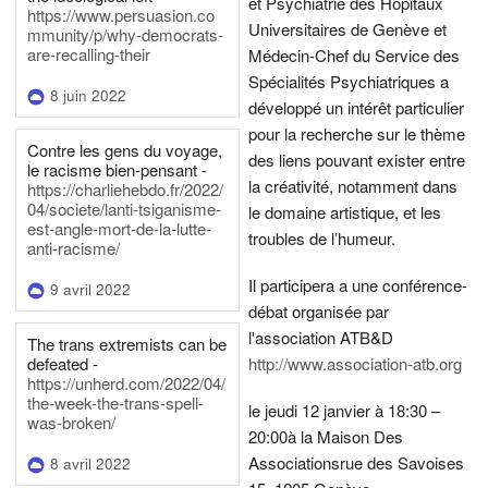
et Psychiatrie des Hôpitaux
https://www.persuasion.co
Universitaires de Genève et
mmunity/p/why-democrats-
are-recalling-their
Médecin-Chef du Service des
Spécialités Psychiatriques a
8 juin 2022
développé un intérêt particulier
pour la recherche sur le thème
Contre les gens du voyage,
des liens pouvant exister entre
le racisme bien-pensant -
la créativité, notamment dans
https://charliehebdo.fr/2022/
04/societe/lanti-tsiganisme-
le domaine artistique, et les
est-angle-mort-de-la-lutte-
troubles de l’humeur.
anti-racisme/
Il participera a une conférence-
9 avril 2022
débat organisée par
l'association ATB&D
The trans extremists can be
defeated -
http://www.association-atb.org
https://unherd.com/2022/04/
the-week-the-trans-spell-
le jeudi 12 janvier à 18:30 –
was-broken/
20:00
à la Maison Des
Associations
rue des Savoises
8 avril 2022