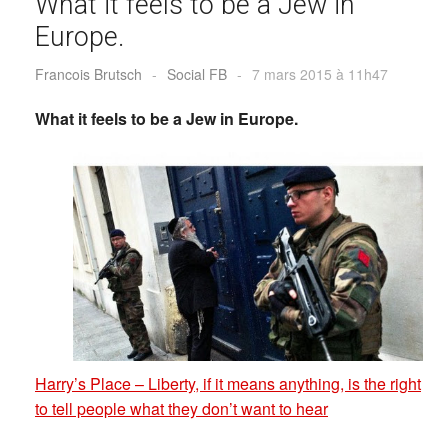
What it feels to be a Jew in
Europe.
Francois Brutsch
-
Social FB
-
7 mars 2015 à 11h47
What it feels to be a Jew in Europe.
Harry’s Place – Liberty, if it means anything, is the right
to tell people what they don’t want to hear