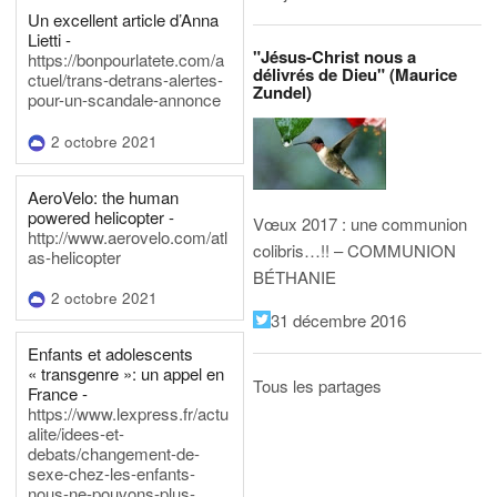
Un excellent article d’Anna
Lietti -
"Jésus-Christ nous a
https://bonpourlatete.com/a
délivrés de Dieu" (Maurice
ctuel/trans-detrans-alertes-
Zundel)
pour-un-scandale-annonce
2 octobre 2021
AeroVelo: the human
powered helicopter -
Vœux 2017 : une communion
http://www.aerovelo.com/atl
colibris…!! – COMMUNION
as-helicopter
BÉTHANIE
2 octobre 2021
31 décembre 2016
Enfants et adolescents
« transgenre »: un appel en
Tous les partages
France -
https://www.lexpress.fr/actu
alite/idees-et-
debats/changement-de-
sexe-chez-les-enfants-
nous-ne-pouvons-plus-