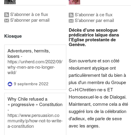
S'abonner à ce flux
S'abonner à ce flux
S'abonner par email
S'abonner par email
Décès d'une sexologue
prédicatrice laïque dans
Kiosque
l'Eglise protestante de
Genève.
Adventurers, hermits,
losers -
Son ouverture et son côté
https://unherd.com/2022/09/
why-men-are-no-longer-
résolument atypique ont
wild/
particulièrement fait du bien à
plus d'un membre du Groupe
9 septembre 2022
C+H/Chrétien-ne-s ET
Homosexuel-le-s de Dialogai.
Why Chile refused a
Maintenant, comme cela a été
« progressive » Constitution
-
suggéré lors de la célébration
https://www.persuasion.co
d'adieux, elle parle de sexe
mmunity/p/how-not-to-write-
avec les anges.
a-constitution