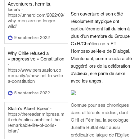
Adventurers, hermits,
losers -
Son ouverture et son côté
https://unherd.com/2022/09/
why-men-are-no-longer-
résolument atypique ont
wild/
particulièrement fait du bien à
plus d'un membre du Groupe
9 septembre 2022
C+H/Chrétien-ne-s ET
Homosexuel-le-s de Dialogai.
Why Chile refused a
Maintenant, comme cela a été
« progressive » Constitution
-
suggéré lors de la célébration
https://www.persuasion.co
d'adieux, elle parle de sexe
mmunity/p/how-not-to-write-
avec les anges.
a-constitution
5 septembre 2022
Connue pour ses chroniques
Stalin’s Albert Speer -
dans différents médias, dont
https://thereader.mitpress.m
it.edu/stalins-architect-the-
GHI et Fémina, la sexologue
remarkable-life-of-boris-
Juliette Buffat était aussi
iofan/
prédicatrice laïque de l’Eglise