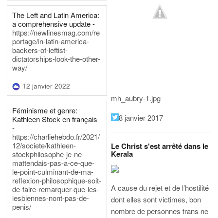
The Left and Latin America:
a comprehensive update -
https://newlinesmag.com/re
portage/in-latin-america-
backers-of-leftist-
dictatorships-look-the-other-
way/
12 janvier 2022
mh_aubry-1.jpg
Féminisme et genre:
8 janvier 2017
Kathleen Stock en français
-
https://charliehebdo.fr/2021/
12/societe/kathleen-
Le Christ s'est arrêté dans le
Kerala
stockphilosophe-je-ne-
mattendais-pas-a-ce-que-
le-point-culminant-de-ma-
reflexion-philosophique-soit-
A cause du rejet et de l’hostilité
de-faire-remarquer-que-les-
lesbiennes-nont-pas-de-
dont elles sont victimes, bon
penis/
nombre de personnes trans ne