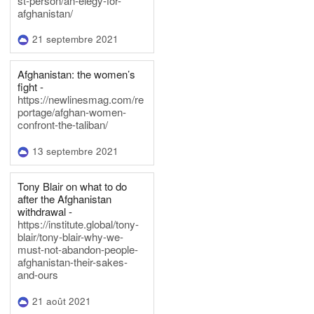
st-person/an-elegy-for-
afghanistan/
21 septembre 2021
Afghanistan: the women’s
fight -
https://newlinesmag.com/re
portage/afghan-women-
confront-the-taliban/
13 septembre 2021
Tony Blair on what to do
after the Afghanistan
withdrawal -
https://institute.global/tony-
blair/tony-blair-why-we-
must-not-abandon-people-
afghanistan-their-sakes-
and-ours
21 août 2021