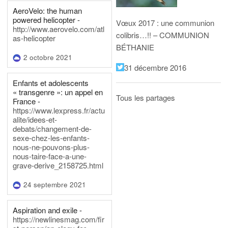
AeroVelo: the human
powered helicopter -
Vœux 2017 : une communion
http://www.aerovelo.com/atl
colibris…!! – COMMUNION
as-helicopter
BÉTHANIE
2 octobre 2021
31 décembre 2016
Enfants et adolescents
« transgenre »: un appel en
Tous les partages
France -
https://www.lexpress.fr/actu
alite/idees-et-
debats/changement-de-
sexe-chez-les-enfants-
nous-ne-pouvons-plus-
nous-taire-face-a-une-
grave-derive_2158725.html
24 septembre 2021
Aspiration and exile -
https://newlinesmag.com/fir