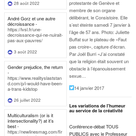
protestante de Genève et
28 août 2022
membre de son organe
délibérant, le Consistoire. Elle
André Gorz et une autre
décroissance -
s’est éteinte samedi 7 janvier à
https://lvsl.fr/une-
l’âge de 57 ans.
Photo: Juliette
decroissance-qui-ne-nuirait-
Buffat sur le plateau de «Faut
pas-aux-pauvres/
pas croire», capture d’écran.
3 août 2022
Par Joël Burri
«J’ai constaté
que la religion était souvent un
Gender prejudice, the return
obstacle à l’épanouissement
-
sexue…
https://www.realityslaststan
d.com/p/i-would-have-been-
14 janvier 2017
a-trans-kidstop
26 juillet 2022
Les variations de l'humeur
au service de la créativité
Multiculturalism (or is it
intersectionality?) at it’s
best -
Conférence-débat TOUS
https://newlinesmag.com/fir
PUBLICS avec le Professeur