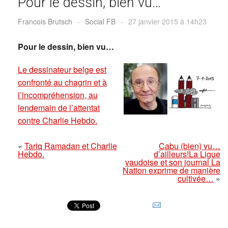
Pour le dessin, bien vu…
Francois Brutsch
-
Social FB
-
27 janvier 2015 à 14h23
Pour le dessin, bien vu…
Le dessinateur belge est
confronté au chagrin et à
l’incompréhension, au
lendemain de l’attentat
contre Charlie Hebdo.
«
Tariq Ramadan et Charlie
Cabu (bien) vu…
Hebdo.
d’ailleurs!La Ligue
vaudoise et son journal La
Nation exprime de manière
cultivée…
»