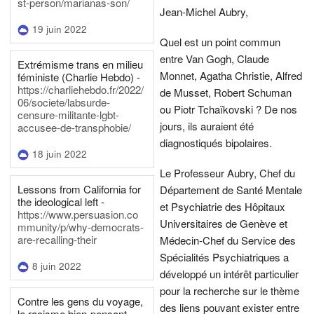
st-person/marianas-son/
Jean-Michel Aubry,
19 juin 2022
Quel est un point commun
entre Van Gogh, Claude
Extrémisme trans en milieu
Monnet, Agatha Christie, Alfred
féministe (Charlie Hebdo) -
https://charliehebdo.fr/2022/
de Musset, Robert Schuman
06/societe/labsurde-
ou Piotr Tchaïkovski ? De nos
censure-militante-lgbt-
jours, ils auraient été
accusee-de-transphobie/
diagnostiqués bipolaires.
18 juin 2022
Le Professeur Aubry, Chef du
Lessons from California for
Département de Santé Mentale
the ideological left -
et Psychiatrie des Hôpitaux
https://www.persuasion.co
Universitaires de Genève et
mmunity/p/why-democrats-
are-recalling-their
Médecin-Chef du Service des
Spécialités Psychiatriques a
8 juin 2022
développé un intérêt particulier
pour la recherche sur le thème
Contre les gens du voyage,
des liens pouvant exister entre
le racisme bien-pensant -