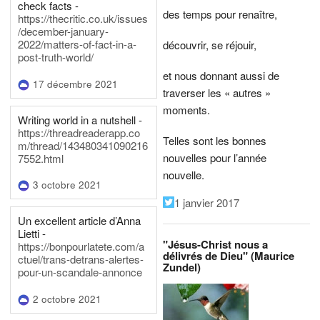
check facts -
des temps pour renaître,
https://thecritic.co.uk/issues
/december-january-
2022/matters-of-fact-in-a-
découvrir, se réjouir,
post-truth-world/
et nous donnant aussi de
17 décembre 2021
traverser les « autres »
moments.
Writing world in a nutshell -
https://threadreaderapp.co
Telles sont les bonnes
m/thread/143480341090216
nouvelles pour l’année
7552.html
nouvelle.
3 octobre 2021
1 janvier 2017
Un excellent article d’Anna
Lietti -
"Jésus-Christ nous a
https://bonpourlatete.com/a
délivrés de Dieu" (Maurice
ctuel/trans-detrans-alertes-
Zundel)
pour-un-scandale-annonce
2 octobre 2021