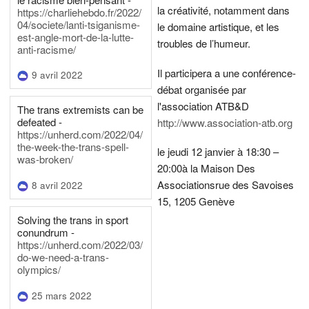
la créativité, notamment dans
https://charliehebdo.fr/2022/
04/societe/lanti-tsiganisme-
le domaine artistique, et les
est-angle-mort-de-la-lutte-
troubles de l’humeur.
anti-racisme/
Il participera a une conférence-
9 avril 2022
débat organisée par
l'association ATB&D
The trans extremists can be
defeated -
http://www.association-atb.org
https://unherd.com/2022/04/
the-week-the-trans-spell-
le jeudi 12 janvier à 18:30 –
was-broken/
20:00
à la Maison Des
Associations
rue des Savoises
8 avril 2022
15, 1205 Genève
Solving the trans in sport
conundrum -
https://unherd.com/2022/03/
do-we-need-a-trans-
olympics/
25 mars 2022