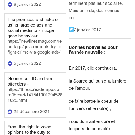
terminent pas leur scolarité.
6 janvier 2022
Mais en Inde, des nonnes
ont…
The promises and risks of
using targeted ads and
7 janvier 2017
social media to « nudge »
good behaviour -
https://newlinesmag.com/re
portage/governments-try-to-
Bonnes nouvelles pour
l’année nouvelle :
fight-crime-via-google-ads/
5 janvier 2022
En 2017, elle continuera,
Gender self ID and sex
la Source qui pulse la lumière
offenders -
de l’amour,
https://threadreaderapp.co
m/thread/147541301294528
1025.html
de faire battre le coeur de
l’univers (et le nôtre) ;
28 décembre 2021
nous donnant encore et
From the right to voice
toujours de connaître
opinions to the duty to