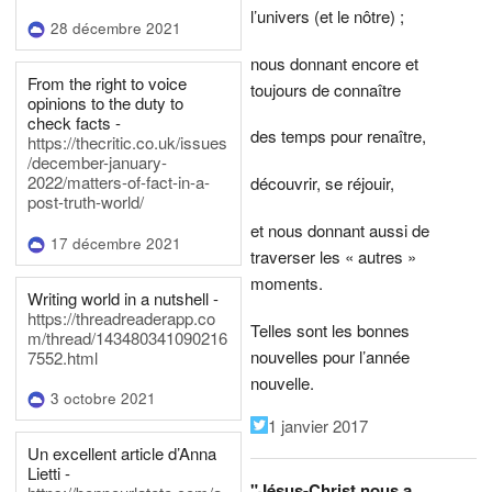
l’univers (et le nôtre) ;
28 décembre 2021
nous donnant encore et
From the right to voice
toujours de connaître
opinions to the duty to
check facts -
des temps pour renaître,
https://thecritic.co.uk/issues
/december-january-
2022/matters-of-fact-in-a-
découvrir, se réjouir,
post-truth-world/
et nous donnant aussi de
17 décembre 2021
traverser les « autres »
moments.
Writing world in a nutshell -
https://threadreaderapp.co
Telles sont les bonnes
m/thread/143480341090216
nouvelles pour l’année
7552.html
nouvelle.
3 octobre 2021
1 janvier 2017
Un excellent article d’Anna
Lietti -
"Jésus-Christ nous a