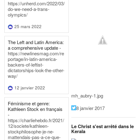
https://unherd.com/2022/03/
do-we-need-a-trans-
olympics/
25 mars 2022
The Left and Latin America:
a comprehensive update -
https://newlinesmag.com/re
portage/in-latin-america-
backers-of-leftist-
dictatorships-look-the-other-
way/
12 janvier 2022
mh_aubry-1.jpg
Féminisme et genre:
8 janvier 2017
Kathleen Stock en français
-
https://charliehebdo.fr/2021/
12/societe/kathleen-
Le Christ s'est arrêté dans le
Kerala
stockphilosophe-je-ne-
mattendais-pas-a-ce-que-