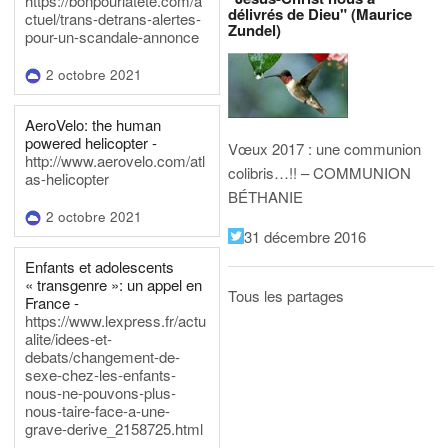
https://bonpourlatete.com/a
délivrés de Dieu" (Maurice
ctuel/trans-detrans-alertes-
Zundel)
pour-un-scandale-annonce
2 octobre 2021
AeroVelo: the human
powered helicopter -
Vœux 2017 : une communion
http://www.aerovelo.com/atl
colibris…!! – COMMUNION
as-helicopter
BÉTHANIE
2 octobre 2021
31 décembre 2016
Enfants et adolescents
« transgenre »: un appel en
Tous les partages
France -
https://www.lexpress.fr/actu
alite/idees-et-
debats/changement-de-
sexe-chez-les-enfants-
nous-ne-pouvons-plus-
nous-taire-face-a-une-
grave-derive_2158725.html