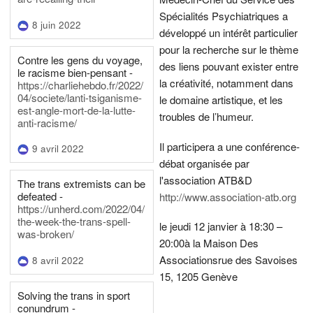
Spécialités Psychiatriques a
8 juin 2022
développé un intérêt particulier
pour la recherche sur le thème
Contre les gens du voyage,
des liens pouvant exister entre
le racisme bien-pensant -
la créativité, notamment dans
https://charliehebdo.fr/2022/
04/societe/lanti-tsiganisme-
le domaine artistique, et les
est-angle-mort-de-la-lutte-
troubles de l’humeur.
anti-racisme/
Il participera a une conférence-
9 avril 2022
débat organisée par
l'association ATB&D
The trans extremists can be
defeated -
http://www.association-atb.org
https://unherd.com/2022/04/
the-week-the-trans-spell-
le jeudi 12 janvier à 18:30 –
was-broken/
20:00
à la Maison Des
Associations
rue des Savoises
8 avril 2022
15, 1205 Genève
Solving the trans in sport
conundrum -