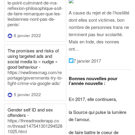
le-point-culminant-de-ma-
reflexion-philosophique-soit-
A cause du rejet et de l’hostilité
de-faire-remarquer-que-les-
lesbiennes-nont-pas-de-
dont elles sont victimes, bon
penis/
nombre de personnes trans ne
terminent pas leur scolarité.
6 janvier 2022
Mais en Inde, des nonnes
ont…
The promises and risks of
using targeted ads and
7 janvier 2017
social media to « nudge »
good behaviour -
https://newlinesmag.com/re
portage/governments-try-to-
Bonnes nouvelles pour
l’année nouvelle :
fight-crime-via-google-ads/
5 janvier 2022
En 2017, elle continuera,
Gender self ID and sex
la Source qui pulse la lumière
offenders -
de l’amour,
https://threadreaderapp.co
m/thread/147541301294528
1025.html
de faire battre le coeur de