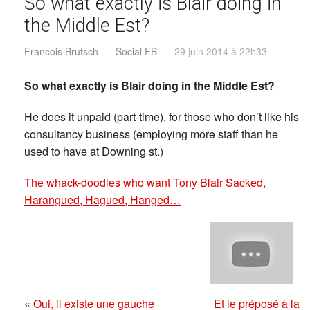
So what exactly is Blair doing in
the Middle Est?
Francois Brutsch
-
Social FB
-
29 juin 2014 à 22h33
So what exactly is Blair doing in the Middle Est?
He does it unpaid (part-time), for those who don’t like his
consultancy business (employing more staff than he
used to have at Downing st.)
The whack-doodles who want Tony Blair Sacked,
Harangued, Hagued, Hanged…
«
Oui, il existe une gauche
Et le préposé à la