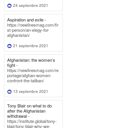
24 septembre 2021
Aspiration and exile -
https://newlinesmag.com/fir
st-person/an-elegy-for-
afghanistan/
21 septembre 2021
Afghanistan: the women’s
fight -
https://newlinesmag.com/re
portage/afghan-women-
confront-the-taliban/
13 septembre 2021
Tony Blair on what to do
after the Afghanistan
withdrawal -
https://institute.global/tony-
blair/tony-blair-why-we-