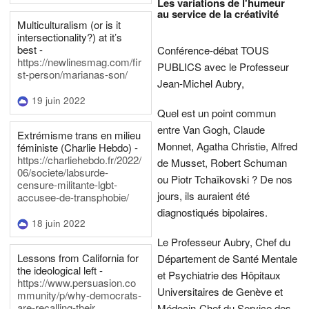
Les variations de l'humeur
au service de la créativité
Multiculturalism (or is it
intersectionality?) at it’s
best -
Conférence-débat TOUS
https://newlinesmag.com/fir
PUBLICS avec le Professeur
st-person/marianas-son/
Jean-Michel Aubry,
19 juin 2022
Quel est un point commun
entre Van Gogh, Claude
Extrémisme trans en milieu
Monnet, Agatha Christie, Alfred
féministe (Charlie Hebdo) -
https://charliehebdo.fr/2022/
de Musset, Robert Schuman
06/societe/labsurde-
ou Piotr Tchaïkovski ? De nos
censure-militante-lgbt-
jours, ils auraient été
accusee-de-transphobie/
diagnostiqués bipolaires.
18 juin 2022
Le Professeur Aubry, Chef du
Lessons from California for
Département de Santé Mentale
the ideological left -
et Psychiatrie des Hôpitaux
https://www.persuasion.co
Universitaires de Genève et
mmunity/p/why-democrats-
are-recalling-their
Médecin-Chef du Service des