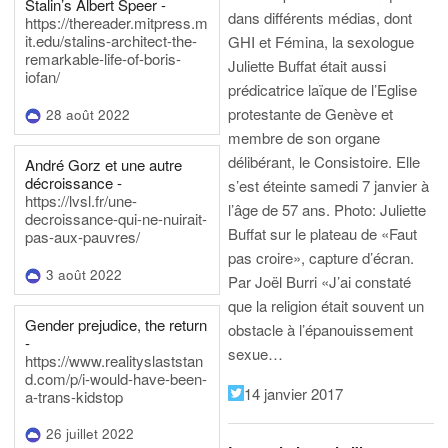
Stalin’s Albert Speer -
dans différents médias, dont
https://thereader.mitpress.m
it.edu/stalins-architect-the-
GHI et Fémina, la sexologue
remarkable-life-of-boris-
Juliette Buffat était aussi
iofan/
prédicatrice laïque de l’Eglise
protestante de Genève et
28 août 2022
membre de son organe
délibérant, le Consistoire. Elle
André Gorz et une autre
décroissance -
s’est éteinte samedi 7 janvier à
https://lvsl.fr/une-
l’âge de 57 ans.
Photo: Juliette
decroissance-qui-ne-nuirait-
Buffat sur le plateau de «Faut
pas-aux-pauvres/
pas croire», capture d’écran.
3 août 2022
Par Joël Burri
«J’ai constaté
que la religion était souvent un
Gender prejudice, the return
obstacle à l’épanouissement
-
sexue…
https://www.realityslaststan
d.com/p/i-would-have-been-
14 janvier 2017
a-trans-kidstop
26 juillet 2022