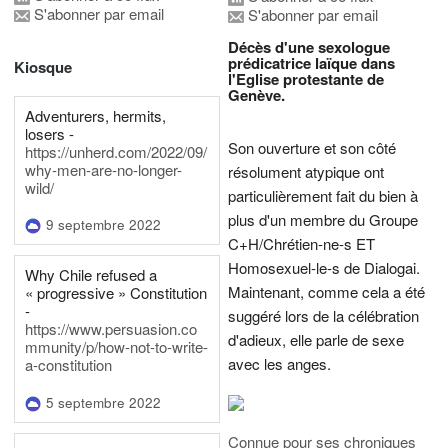
S'abonner par email
S'abonner par email
Décès d'une sexologue
prédicatrice laïque dans
Kiosque
l'Eglise protestante de
Genève.
Adventurers, hermits,
losers -
Son ouverture et son côté
https://unherd.com/2022/09/
why-men-are-no-longer-
résolument atypique ont
wild/
particulièrement fait du bien à
plus d'un membre du Groupe
9 septembre 2022
C+H/Chrétien-ne-s ET
Homosexuel-le-s de Dialogai.
Why Chile refused a
Maintenant, comme cela a été
« progressive » Constitution
-
suggéré lors de la célébration
https://www.persuasion.co
d'adieux, elle parle de sexe
mmunity/p/how-not-to-write-
avec les anges.
a-constitution
5 septembre 2022
Connue pour ses chroniques