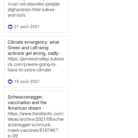
must-not-abandon-people-
afghanistan-their-sakes-
and-ours
21 août 2021
Climate emergency: what
Green and Left-wing
activists get wrong, sadly -
https://jamesomalley.substa
ck.com/p/were-going-to-
have-to-solve-climate
16 août 2021
Schwarzenegger,
vaccination and the
American dream -
https://www.theatlantic.com/
ideas/archive/2021/08/schw
arzenegger-schmuck-
mask-vaccines/619746/?
s=09