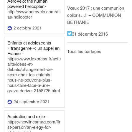
AeroVelo: the human
powered helicopter -
Vœux 2017 : une communion
http://www.aerovelo.com/atl
colibris…!! – COMMUNION
as-helicopter
BÉTHANIE
2 octobre 2021
31 décembre 2016
Enfants et adolescents
« transgenre »: un appel en
Tous les partages
France -
https://www.lexpress.fr/actu
alite/idees-et-
debats/changement-de-
sexe-chez-les-enfants-
nous-ne-pouvons-plus-
nous-taire-face-a-une-
grave-derive_2158725.html
24 septembre 2021
Aspiration and exile -
https://newlinesmag.com/fir
st-person/an-elegy-for-