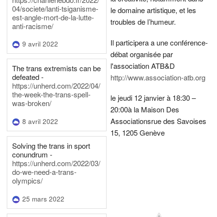
04/societe/lanti-tsiganisme-
le domaine artistique, et les
est-angle-mort-de-la-lutte-
troubles de l’humeur.
anti-racisme/
Il participera a une conférence-
9 avril 2022
débat organisée par
l'association ATB&D
The trans extremists can be
defeated -
http://www.association-atb.org
https://unherd.com/2022/04/
the-week-the-trans-spell-
le jeudi 12 janvier à 18:30 –
was-broken/
20:00
à la Maison Des
Associations
rue des Savoises
8 avril 2022
15, 1205 Genève
Solving the trans in sport
conundrum -
https://unherd.com/2022/03/
do-we-need-a-trans-
olympics/
25 mars 2022