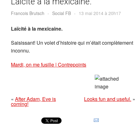
Laïcité à la mexicaine.
Francois Brutsch
-
Social FB
-
13 mai 2014 à 20h17
Laïcité à la mexicaine.
Saisissant! Un volet d’histoire qui m’était complètement
inconnu.
Mardi, on me fusille | Contrepoints
«
After Adam, Eve is
Looks fun and useful.
»
coming!