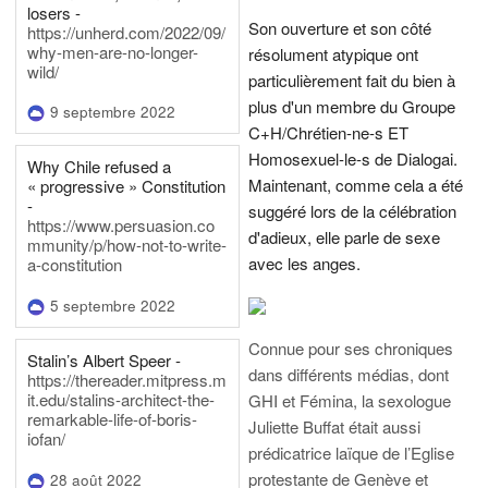
losers -
Son ouverture et son côté
https://unherd.com/2022/09/
why-men-are-no-longer-
résolument atypique ont
wild/
particulièrement fait du bien à
plus d'un membre du Groupe
9 septembre 2022
C+H/Chrétien-ne-s ET
Homosexuel-le-s de Dialogai.
Why Chile refused a
Maintenant, comme cela a été
« progressive » Constitution
-
suggéré lors de la célébration
https://www.persuasion.co
d'adieux, elle parle de sexe
mmunity/p/how-not-to-write-
avec les anges.
a-constitution
5 septembre 2022
Connue pour ses chroniques
Stalin’s Albert Speer -
dans différents médias, dont
https://thereader.mitpress.m
it.edu/stalins-architect-the-
GHI et Fémina, la sexologue
remarkable-life-of-boris-
Juliette Buffat était aussi
iofan/
prédicatrice laïque de l’Eglise
protestante de Genève et
28 août 2022