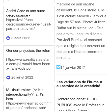
membre de son organe
délibérant, le Consistoire. Elle
André Gorz et une autre
décroissance -
s’est éteinte samedi 7 janvier à
https://lvsl.fr/une-
l’âge de 57 ans.
Photo: Juliette
decroissance-qui-ne-nuirait-
Buffat sur le plateau de «Faut
pas-aux-pauvres/
pas croire», capture d’écran.
3 août 2022
Par Joël Burri
«J’ai constaté
que la religion était souvent un
Gender prejudice, the return
obstacle à l’épanouissement
-
sexue…
https://www.realityslaststan
d.com/p/i-would-have-been-
14 janvier 2017
a-trans-kidstop
26 juillet 2022
Les variations de l'humeur
au service de la créativité
Multiculturalism (or is it
intersectionality?) at it’s
best -
Conférence-débat TOUS
https://newlinesmag.com/fir
PUBLICS avec le Professeur
st-person/marianas-son/
Jean-Michel Aubry,