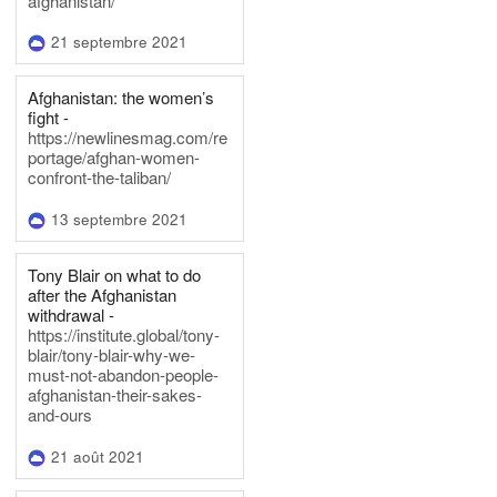
afghanistan/
21 septembre 2021
Afghanistan: the women’s
fight -
https://newlinesmag.com/re
portage/afghan-women-
confront-the-taliban/
13 septembre 2021
Tony Blair on what to do
after the Afghanistan
withdrawal -
https://institute.global/tony-
blair/tony-blair-why-we-
must-not-abandon-people-
afghanistan-their-sakes-
and-ours
21 août 2021