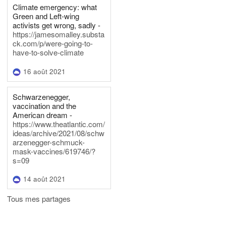
Climate emergency: what
Green and Left-wing
activists get wrong, sadly -
https://jamesomalley.substa
ck.com/p/were-going-to-
have-to-solve-climate
16 août 2021
Schwarzenegger,
vaccination and the
American dream -
https://www.theatlantic.com/
ideas/archive/2021/08/schw
arzenegger-schmuck-
mask-vaccines/619746/?
s=09
14 août 2021
Tous mes partages