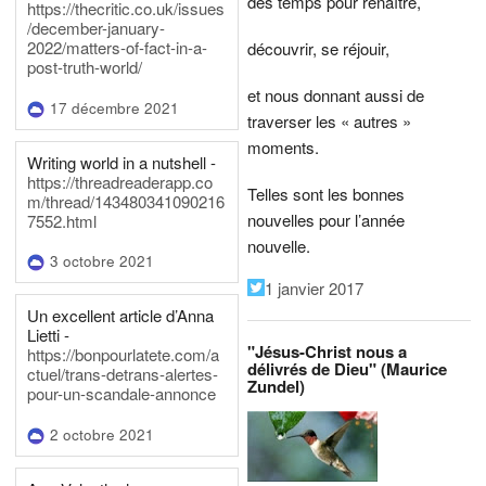
des temps pour renaître,
https://thecritic.co.uk/issues
/december-january-
2022/matters-of-fact-in-a-
découvrir, se réjouir,
post-truth-world/
et nous donnant aussi de
17 décembre 2021
traverser les « autres »
moments.
Writing world in a nutshell -
https://threadreaderapp.co
Telles sont les bonnes
m/thread/143480341090216
nouvelles pour l’année
7552.html
nouvelle.
3 octobre 2021
1 janvier 2017
Un excellent article d’Anna
Lietti -
"Jésus-Christ nous a
https://bonpourlatete.com/a
délivrés de Dieu" (Maurice
ctuel/trans-detrans-alertes-
Zundel)
pour-un-scandale-annonce
2 octobre 2021