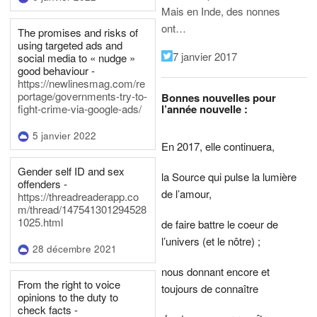
Mais en Inde, des nonnes
ont…
The promises and risks of
using targeted ads and
7 janvier 2017
social media to « nudge »
good behaviour -
https://newlinesmag.com/re
portage/governments-try-to-
Bonnes nouvelles pour
l’année nouvelle :
fight-crime-via-google-ads/
5 janvier 2022
En 2017, elle continuera,
Gender self ID and sex
la Source qui pulse la lumière
offenders -
de l’amour,
https://threadreaderapp.co
m/thread/147541301294528
1025.html
de faire battre le coeur de
l’univers (et le nôtre) ;
28 décembre 2021
nous donnant encore et
From the right to voice
toujours de connaître
opinions to the duty to
check facts -