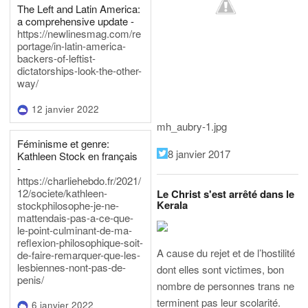
The Left and Latin America:
a comprehensive update -
https://newlinesmag.com/re
portage/in-latin-america-
backers-of-leftist-
dictatorships-look-the-other-
way/
12 janvier 2022
mh_aubry-1.jpg
Féminisme et genre:
8 janvier 2017
Kathleen Stock en français
-
https://charliehebdo.fr/2021/
12/societe/kathleen-
Le Christ s'est arrêté dans le
Kerala
stockphilosophe-je-ne-
mattendais-pas-a-ce-que-
le-point-culminant-de-ma-
reflexion-philosophique-soit-
A cause du rejet et de l’hostilité
de-faire-remarquer-que-les-
lesbiennes-nont-pas-de-
dont elles sont victimes, bon
penis/
nombre de personnes trans ne
terminent pas leur scolarité.
6 janvier 2022