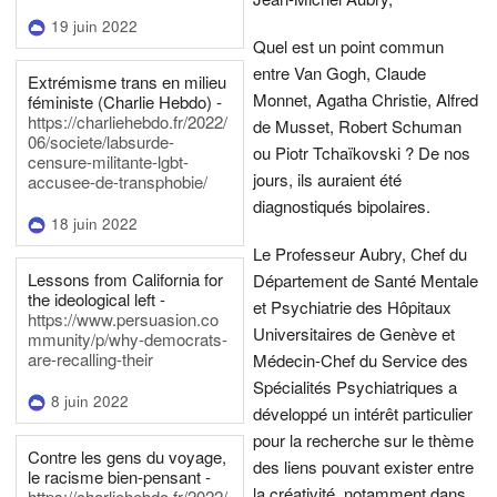
19 juin 2022
Quel est un point commun
entre Van Gogh, Claude
Extrémisme trans en milieu
Monnet, Agatha Christie, Alfred
féministe (Charlie Hebdo) -
https://charliehebdo.fr/2022/
de Musset, Robert Schuman
06/societe/labsurde-
ou Piotr Tchaïkovski ? De nos
censure-militante-lgbt-
jours, ils auraient été
accusee-de-transphobie/
diagnostiqués bipolaires.
18 juin 2022
Le Professeur Aubry, Chef du
Lessons from California for
Département de Santé Mentale
the ideological left -
et Psychiatrie des Hôpitaux
https://www.persuasion.co
Universitaires de Genève et
mmunity/p/why-democrats-
are-recalling-their
Médecin-Chef du Service des
Spécialités Psychiatriques a
8 juin 2022
développé un intérêt particulier
pour la recherche sur le thème
Contre les gens du voyage,
des liens pouvant exister entre
le racisme bien-pensant -
la créativité, notamment dans
https://charliehebdo.fr/2022/