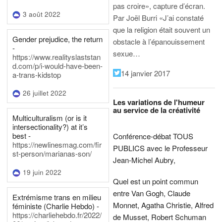
pas croire», capture d’écran.
3 août 2022
Par Joël Burri
«J’ai constaté
que la religion était souvent un
Gender prejudice, the return
obstacle à l’épanouissement
-
sexue…
https://www.realityslaststan
d.com/p/i-would-have-been-
14 janvier 2017
a-trans-kidstop
26 juillet 2022
Les variations de l'humeur
au service de la créativité
Multiculturalism (or is it
intersectionality?) at it’s
best -
Conférence-débat TOUS
https://newlinesmag.com/fir
PUBLICS avec le Professeur
st-person/marianas-son/
Jean-Michel Aubry,
19 juin 2022
Quel est un point commun
entre Van Gogh, Claude
Extrémisme trans en milieu
Monnet, Agatha Christie, Alfred
féministe (Charlie Hebdo) -
https://charliehebdo.fr/2022/
de Musset, Robert Schuman