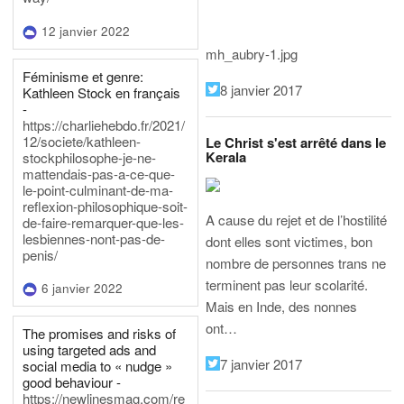
12 janvier 2022
mh_aubry-1.jpg
Féminisme et genre:
8 janvier 2017
Kathleen Stock en français
-
https://charliehebdo.fr/2021/
12/societe/kathleen-
Le Christ s'est arrêté dans le
Kerala
stockphilosophe-je-ne-
mattendais-pas-a-ce-que-
le-point-culminant-de-ma-
reflexion-philosophique-soit-
A cause du rejet et de l’hostilité
de-faire-remarquer-que-les-
lesbiennes-nont-pas-de-
dont elles sont victimes, bon
penis/
nombre de personnes trans ne
terminent pas leur scolarité.
6 janvier 2022
Mais en Inde, des nonnes
ont…
The promises and risks of
using targeted ads and
7 janvier 2017
social media to « nudge »
good behaviour -
https://newlinesmag.com/re