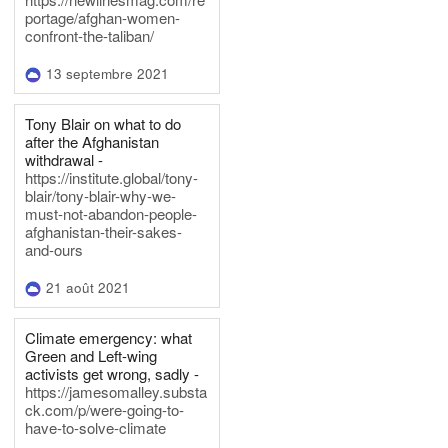
portage/afghan-women-
confront-the-taliban/
13 septembre 2021
Tony Blair on what to do
after the Afghanistan
withdrawal -
https://institute.global/tony-
blair/tony-blair-why-we-
must-not-abandon-people-
afghanistan-their-sakes-
and-ours
21 août 2021
Climate emergency: what
Green and Left-wing
activists get wrong, sadly -
https://jamesomalley.substa
ck.com/p/were-going-to-
have-to-solve-climate