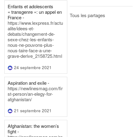
Enfants et adolescents
« transgenre »: un appel en
Tous les partages
France -
https://www.lexpress.fr/actu
alite/idees-et-
debats/changement-de-
sexe-chez-les-enfants-
nous-ne-pouvons-plus-
nous-taire-face-a-une-
grave-derive_2158725.html
24 septembre 2021
Aspiration and exile -
https://newlinesmag.com/fir
st-person/an-elegy-for-
afghanistan/
21 septembre 2021
Afghanistan: the women’s
fight -
https://newlinesmag.com/re