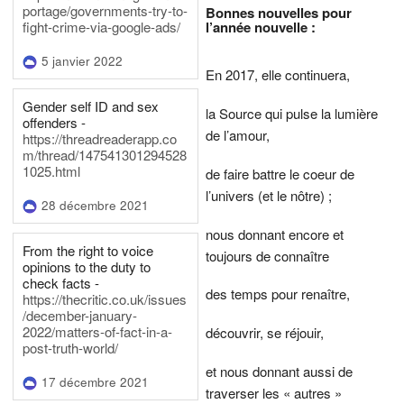
portage/governments-try-to-
Bonnes nouvelles pour
l’année nouvelle :
fight-crime-via-google-ads/
5 janvier 2022
En 2017, elle continuera,
Gender self ID and sex
la Source qui pulse la lumière
offenders -
de l’amour,
https://threadreaderapp.co
m/thread/147541301294528
1025.html
de faire battre le coeur de
l’univers (et le nôtre) ;
28 décembre 2021
nous donnant encore et
From the right to voice
toujours de connaître
opinions to the duty to
check facts -
des temps pour renaître,
https://thecritic.co.uk/issues
/december-january-
2022/matters-of-fact-in-a-
découvrir, se réjouir,
post-truth-world/
et nous donnant aussi de
17 décembre 2021
traverser les « autres »