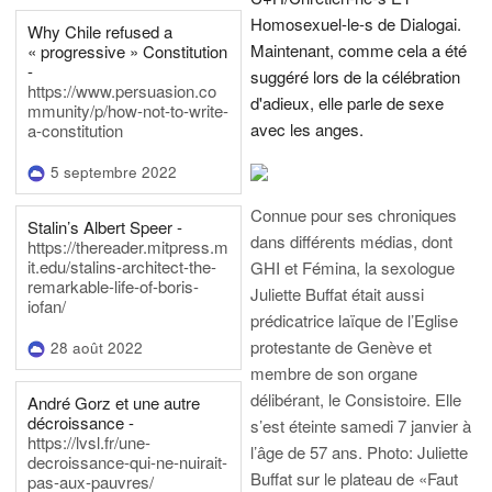
Homosexuel-le-s de Dialogai.
Why Chile refused a
Maintenant, comme cela a été
« progressive » Constitution
-
suggéré lors de la célébration
https://www.persuasion.co
d'adieux, elle parle de sexe
mmunity/p/how-not-to-write-
avec les anges.
a-constitution
5 septembre 2022
Connue pour ses chroniques
Stalin’s Albert Speer -
dans différents médias, dont
https://thereader.mitpress.m
it.edu/stalins-architect-the-
GHI et Fémina, la sexologue
remarkable-life-of-boris-
Juliette Buffat était aussi
iofan/
prédicatrice laïque de l’Eglise
protestante de Genève et
28 août 2022
membre de son organe
délibérant, le Consistoire. Elle
André Gorz et une autre
décroissance -
s’est éteinte samedi 7 janvier à
https://lvsl.fr/une-
l’âge de 57 ans.
Photo: Juliette
decroissance-qui-ne-nuirait-
Buffat sur le plateau de «Faut
pas-aux-pauvres/