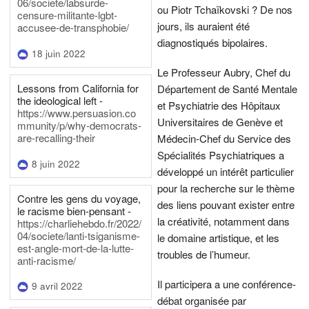
06/societe/labsurde-
ou Piotr Tchaïkovski ? De nos
censure-militante-lgbt-
jours, ils auraient été
accusee-de-transphobie/
diagnostiqués bipolaires.
18 juin 2022
Le Professeur Aubry, Chef du
Lessons from California for
Département de Santé Mentale
the ideological left -
et Psychiatrie des Hôpitaux
https://www.persuasion.co
Universitaires de Genève et
mmunity/p/why-democrats-
are-recalling-their
Médecin-Chef du Service des
Spécialités Psychiatriques a
8 juin 2022
développé un intérêt particulier
pour la recherche sur le thème
Contre les gens du voyage,
des liens pouvant exister entre
le racisme bien-pensant -
la créativité, notamment dans
https://charliehebdo.fr/2022/
04/societe/lanti-tsiganisme-
le domaine artistique, et les
est-angle-mort-de-la-lutte-
troubles de l’humeur.
anti-racisme/
Il participera a une conférence-
9 avril 2022
débat organisée par