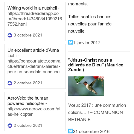
moments.
Writing world in a nutshell -
https://threadreaderapp.co
Telles sont les bonnes
m/thread/143480341090216
nouvelles pour l’année
7552.html
nouvelle.
3 octobre 2021
1 janvier 2017
Un excellent article d’Anna
Lietti -
"Jésus-Christ nous a
https://bonpourlatete.com/a
délivrés de Dieu" (Maurice
ctuel/trans-detrans-alertes-
Zundel)
pour-un-scandale-annonce
2 octobre 2021
AeroVelo: the human
powered helicopter -
Vœux 2017 : une communion
http://www.aerovelo.com/atl
colibris…!! – COMMUNION
as-helicopter
BÉTHANIE
2 octobre 2021
31 décembre 2016