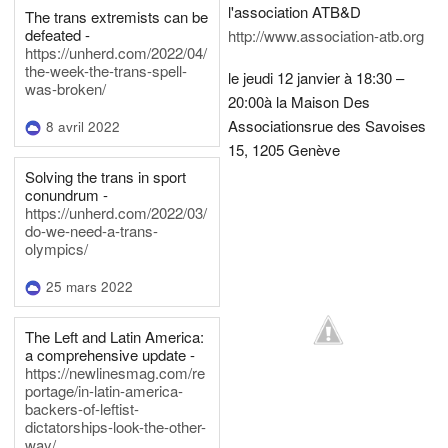
l'association ATB&D
The trans extremists can be
defeated -
http://www.association-atb.org
https://unherd.com/2022/04/
the-week-the-trans-spell-
le jeudi 12 janvier à 18:30 –
was-broken/
20:00
à la Maison Des
Associations
rue des Savoises
8 avril 2022
15, 1205 Genève
Solving the trans in sport
conundrum -
https://unherd.com/2022/03/
do-we-need-a-trans-
olympics/
25 mars 2022
The Left and Latin America:
a comprehensive update -
https://newlinesmag.com/re
portage/in-latin-america-
backers-of-leftist-
dictatorships-look-the-other-
way/