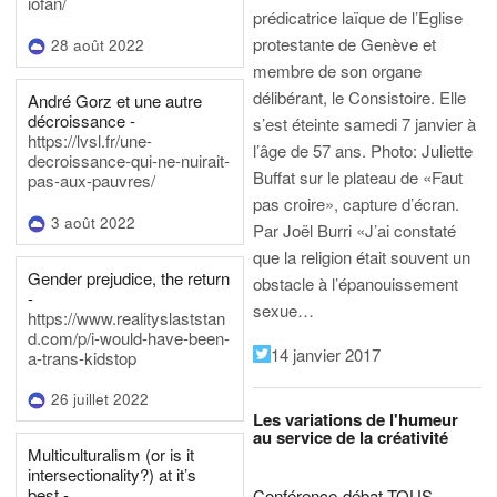
iofan/
prédicatrice laïque de l’Eglise
protestante de Genève et
28 août 2022
membre de son organe
délibérant, le Consistoire. Elle
André Gorz et une autre
décroissance -
s’est éteinte samedi 7 janvier à
https://lvsl.fr/une-
l’âge de 57 ans.
Photo: Juliette
decroissance-qui-ne-nuirait-
Buffat sur le plateau de «Faut
pas-aux-pauvres/
pas croire», capture d’écran.
3 août 2022
Par Joël Burri
«J’ai constaté
que la religion était souvent un
Gender prejudice, the return
obstacle à l’épanouissement
-
sexue…
https://www.realityslaststan
d.com/p/i-would-have-been-
14 janvier 2017
a-trans-kidstop
26 juillet 2022
Les variations de l'humeur
au service de la créativité
Multiculturalism (or is it
intersectionality?) at it’s
best -
Conférence-débat TOUS