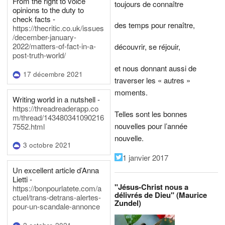
From the right to voice
toujours de connaître
opinions to the duty to
check facts -
des temps pour renaître,
https://thecritic.co.uk/issues
/december-january-
2022/matters-of-fact-in-a-
découvrir, se réjouir,
post-truth-world/
et nous donnant aussi de
17 décembre 2021
traverser les « autres »
moments.
Writing world in a nutshell -
https://threadreaderapp.co
Telles sont les bonnes
m/thread/143480341090216
nouvelles pour l’année
7552.html
nouvelle.
3 octobre 2021
1 janvier 2017
Un excellent article d’Anna
Lietti -
"Jésus-Christ nous a
https://bonpourlatete.com/a
délivrés de Dieu" (Maurice
ctuel/trans-detrans-alertes-
Zundel)
pour-un-scandale-annonce