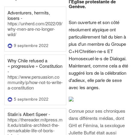
l'Eglise protestante de
Genève.
Adventurers, hermits,
losers -
Son ouverture et son côté
https://unherd.com/2022/09/
why-men-are-no-longer-
résolument atypique ont
wild/
particulièrement fait du bien à
plus d'un membre du Groupe
9 septembre 2022
C+H/Chrétien-ne-s ET
Homosexuel-le-s de Dialogai.
Why Chile refused a
Maintenant, comme cela a été
« progressive » Constitution
-
suggéré lors de la célébration
https://www.persuasion.co
d'adieux, elle parle de sexe
mmunity/p/how-not-to-write-
avec les anges.
a-constitution
5 septembre 2022
Connue pour ses chroniques
Stalin’s Albert Speer -
dans différents médias, dont
https://thereader.mitpress.m
it.edu/stalins-architect-the-
GHI et Fémina, la sexologue
remarkable-life-of-boris-
Juliette Buffat était aussi