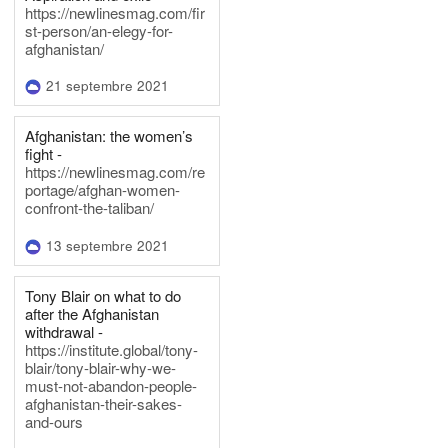
https://newlinesmag.com/fir
st-person/an-elegy-for-
afghanistan/
21 septembre 2021
Afghanistan: the women’s
fight -
https://newlinesmag.com/re
portage/afghan-women-
confront-the-taliban/
13 septembre 2021
Tony Blair on what to do
after the Afghanistan
withdrawal -
https://institute.global/tony-
blair/tony-blair-why-we-
must-not-abandon-people-
afghanistan-their-sakes-
and-ours