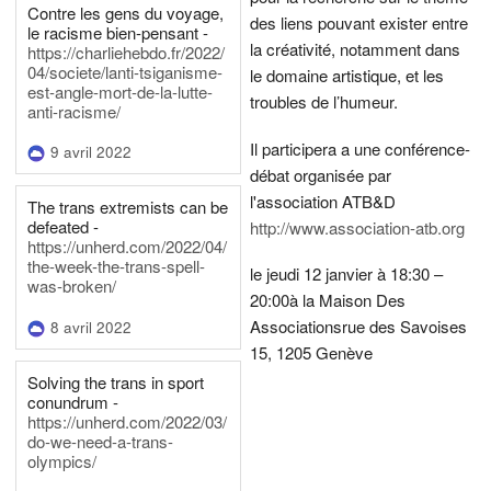
Contre les gens du voyage,
des liens pouvant exister entre
le racisme bien-pensant -
la créativité, notamment dans
https://charliehebdo.fr/2022/
04/societe/lanti-tsiganisme-
le domaine artistique, et les
est-angle-mort-de-la-lutte-
troubles de l’humeur.
anti-racisme/
Il participera a une conférence-
9 avril 2022
débat organisée par
l'association ATB&D
The trans extremists can be
defeated -
http://www.association-atb.org
https://unherd.com/2022/04/
the-week-the-trans-spell-
le jeudi 12 janvier à 18:30 –
was-broken/
20:00
à la Maison Des
Associations
rue des Savoises
8 avril 2022
15, 1205 Genève
Solving the trans in sport
conundrum -
https://unherd.com/2022/03/
do-we-need-a-trans-
olympics/