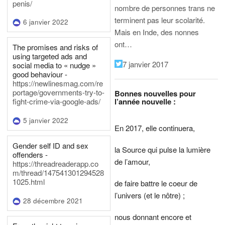
penis/
nombre de personnes trans ne
terminent pas leur scolarité.
6 janvier 2022
Mais en Inde, des nonnes
ont…
The promises and risks of
using targeted ads and
7 janvier 2017
social media to « nudge »
good behaviour -
https://newlinesmag.com/re
portage/governments-try-to-
Bonnes nouvelles pour
l’année nouvelle :
fight-crime-via-google-ads/
5 janvier 2022
En 2017, elle continuera,
Gender self ID and sex
la Source qui pulse la lumière
offenders -
de l’amour,
https://threadreaderapp.co
m/thread/147541301294528
1025.html
de faire battre le coeur de
l’univers (et le nôtre) ;
28 décembre 2021
nous donnant encore et