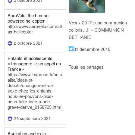
2 octobre 2021
AeroVelo: the human
powered helicopter -
Vœux 2017 : une communion
http://www.aerovelo.com/atl
colibris…!! – COMMUNION
as-helicopter
BÉTHANIE
2 octobre 2021
31 décembre 2016
Enfants et adolescents
« transgenre »: un appel en
Tous les partages
France -
https://www.lexpress.fr/actu
alite/idees-et-
debats/changement-de-
sexe-chez-les-enfants-
nous-ne-pouvons-plus-
nous-taire-face-a-une-
grave-derive_2158725.html
24 septembre 2021
Aspiration and exile -