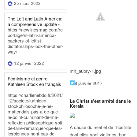
25 mars 2022
The Left and Latin America:
a comprehensive update -
https://newlinesmag.com/re
portage/in-latin-america-
backers-of-leftist-
dictatorships-look-the-other-
way/
12 janvier 2022
mh_aubry-1.jpg
Féminisme et genre:
8 janvier 2017
Kathleen Stock en français
-
https://charliehebdo.fr/2021/
12/societe/kathleen-
Le Christ s'est arrêté dans le
Kerala
stockphilosophe-je-ne-
mattendais-pas-a-ce-que-
le-point-culminant-de-ma-
reflexion-philosophique-soit-
A cause du rejet et de l’hostilité
de-faire-remarquer-que-les-
lesbiennes-nont-pas-de-
dont elles sont victimes, bon