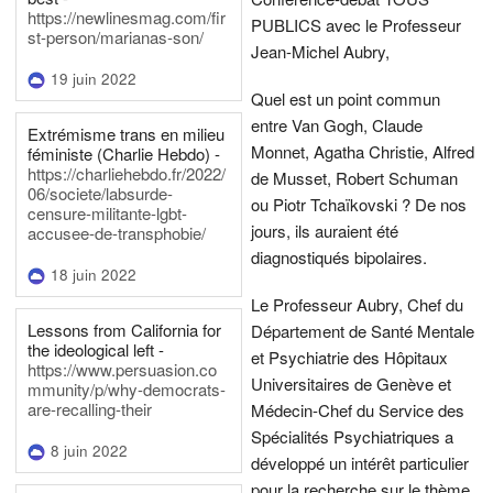
https://newlinesmag.com/fir
PUBLICS avec le Professeur
st-person/marianas-son/
Jean-Michel Aubry,
19 juin 2022
Quel est un point commun
entre Van Gogh, Claude
Extrémisme trans en milieu
Monnet, Agatha Christie, Alfred
féministe (Charlie Hebdo) -
https://charliehebdo.fr/2022/
de Musset, Robert Schuman
06/societe/labsurde-
ou Piotr Tchaïkovski ? De nos
censure-militante-lgbt-
jours, ils auraient été
accusee-de-transphobie/
diagnostiqués bipolaires.
18 juin 2022
Le Professeur Aubry, Chef du
Lessons from California for
Département de Santé Mentale
the ideological left -
et Psychiatrie des Hôpitaux
https://www.persuasion.co
Universitaires de Genève et
mmunity/p/why-democrats-
are-recalling-their
Médecin-Chef du Service des
Spécialités Psychiatriques a
8 juin 2022
développé un intérêt particulier
pour la recherche sur le thème