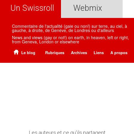
Un Swissroll
Webmix
Commentaire de l'actualité (gaie ou non!) sur terre, au ciel, à
gauche, à droite, de Genève, de Londres ou d'ailleurs
News and views (gay or not!) on earth, in heaven, left or right,
from Geneva, London or elsewhere
Le blog
Rubriques
Archives
Liens
A propos
Les auteurs et ce qu'ils partagent