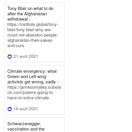
Tony Blair on what to do
after the Afghanistan
withdrawal -
https://institute.global/tony-
blair/tony-blair-why-we-
must-not-abandon-people-
afghanistan-their-sakes-
and-ours
21 août 2021
Climate emergency: what
Green and Left-wing
activists get wrong, sadly -
https://jamesomalley.substa
ck.com/p/were-going-to-
have-to-solve-climate
16 août 2021
Schwarzenegger,
vaccination and the