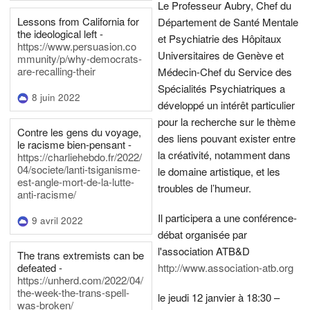
Le Professeur Aubry, Chef du
Lessons from California for
Département de Santé Mentale
the ideological left -
et Psychiatrie des Hôpitaux
https://www.persuasion.co
Universitaires de Genève et
mmunity/p/why-democrats-
are-recalling-their
Médecin-Chef du Service des
Spécialités Psychiatriques a
8 juin 2022
développé un intérêt particulier
pour la recherche sur le thème
Contre les gens du voyage,
des liens pouvant exister entre
le racisme bien-pensant -
la créativité, notamment dans
https://charliehebdo.fr/2022/
04/societe/lanti-tsiganisme-
le domaine artistique, et les
est-angle-mort-de-la-lutte-
troubles de l’humeur.
anti-racisme/
Il participera a une conférence-
9 avril 2022
débat organisée par
l'association ATB&D
The trans extremists can be
defeated -
http://www.association-atb.org
https://unherd.com/2022/04/
the-week-the-trans-spell-
le jeudi 12 janvier à 18:30 –
was-broken/