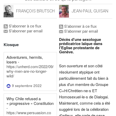
FRANÇOIS BRUTSCH
JEAN-PAUL GUISAN
S'abonner à ce flux
S'abonner à ce flux
S'abonner par email
S'abonner par email
Décès d'une sexologue
prédicatrice laïque dans
Kiosque
l'Eglise protestante de
Genève.
Adventurers, hermits,
losers -
Son ouverture et son côté
https://unherd.com/2022/09/
why-men-are-no-longer-
résolument atypique ont
wild/
particulièrement fait du bien à
plus d'un membre du Groupe
9 septembre 2022
C+H/Chrétien-ne-s ET
Homosexuel-le-s de Dialogai.
Why Chile refused a
Maintenant, comme cela a été
« progressive » Constitution
-
suggéré lors de la célébration
https://www.persuasion.co
d'adieux, elle parle de sexe