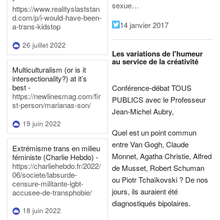
sexue…
https://www.realityslaststan
d.com/p/i-would-have-been-
14 janvier 2017
a-trans-kidstop
26 juillet 2022
Les variations de l'humeur
au service de la créativité
Multiculturalism (or is it
intersectionality?) at it’s
best -
Conférence-débat TOUS
https://newlinesmag.com/fir
PUBLICS avec le Professeur
st-person/marianas-son/
Jean-Michel Aubry,
19 juin 2022
Quel est un point commun
entre Van Gogh, Claude
Extrémisme trans en milieu
Monnet, Agatha Christie, Alfred
féministe (Charlie Hebdo) -
https://charliehebdo.fr/2022/
de Musset, Robert Schuman
06/societe/labsurde-
ou Piotr Tchaïkovski ? De nos
censure-militante-lgbt-
jours, ils auraient été
accusee-de-transphobie/
diagnostiqués bipolaires.
18 juin 2022