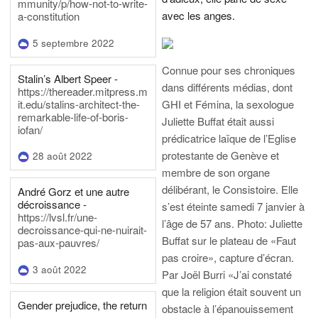
mmunity/p/how-not-to-write-
avec les anges.
a-constitution
5 septembre 2022
Connue pour ses chroniques
Stalin’s Albert Speer -
dans différents médias, dont
https://thereader.mitpress.m
it.edu/stalins-architect-the-
GHI et Fémina, la sexologue
remarkable-life-of-boris-
Juliette Buffat était aussi
iofan/
prédicatrice laïque de l’Eglise
protestante de Genève et
28 août 2022
membre de son organe
délibérant, le Consistoire. Elle
André Gorz et une autre
décroissance -
s’est éteinte samedi 7 janvier à
https://lvsl.fr/une-
l’âge de 57 ans.
Photo: Juliette
decroissance-qui-ne-nuirait-
Buffat sur le plateau de «Faut
pas-aux-pauvres/
pas croire», capture d’écran.
3 août 2022
Par Joël Burri
«J’ai constaté
que la religion était souvent un
Gender prejudice, the return
obstacle à l’épanouissement
-