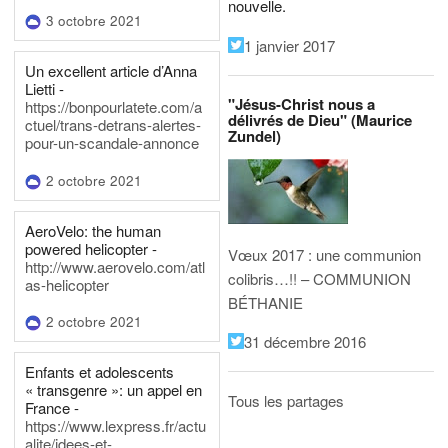
nouvelle.
3 octobre 2021
1 janvier 2017
Un excellent article d’Anna
Lietti -
"Jésus-Christ nous a
https://bonpourlatete.com/a
délivrés de Dieu" (Maurice
ctuel/trans-detrans-alertes-
Zundel)
pour-un-scandale-annonce
2 octobre 2021
AeroVelo: the human
powered helicopter -
Vœux 2017 : une communion
http://www.aerovelo.com/atl
colibris…!! – COMMUNION
as-helicopter
BÉTHANIE
2 octobre 2021
31 décembre 2016
Enfants et adolescents
« transgenre »: un appel en
Tous les partages
France -
https://www.lexpress.fr/actu
alite/idees-et-