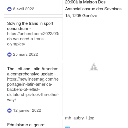
20:00
à la Maison Des
Associations
rue des Savoises
8 avril 2022
15, 1205 Genève
Solving the trans in sport
conundrum -
https://unherd.com/2022/03/
do-we-need-a-trans-
olympics/
25 mars 2022
The Left and Latin America:
a comprehensive update -
https://newlinesmag.com/re
portage/in-latin-america-
backers-of-leftist-
dictatorships-look-the-other-
way/
12 janvier 2022
mh_aubry-1.jpg
Féminisme et genre: