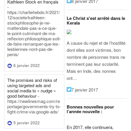
8 janvier 2017
Kathleen Stock en français
-
https://charliehebdo.fr/2021/
12/societe/kathleen-
Le Christ s'est arrêté dans le
Kerala
stockphilosophe-je-ne-
mattendais-pas-a-ce-que-
le-point-culminant-de-ma-
reflexion-philosophique-soit-
A cause du rejet et de l’hostilité
de-faire-remarquer-que-les-
lesbiennes-nont-pas-de-
dont elles sont victimes, bon
penis/
nombre de personnes trans ne
terminent pas leur scolarité.
6 janvier 2022
Mais en Inde, des nonnes
ont…
The promises and risks of
using targeted ads and
7 janvier 2017
social media to « nudge »
good behaviour -
https://newlinesmag.com/re
portage/governments-try-to-
Bonnes nouvelles pour
l’année nouvelle :
fight-crime-via-google-ads/
5 janvier 2022
En 2017, elle continuera,