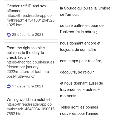
Gender self ID and sex
la Source qui pulse la lumière
offenders -
de l’amour,
https://threadreaderapp.co
m/thread/147541301294528
1025.html
de faire battre le coeur de
l’univers (et le nôtre) ;
28 décembre 2021
nous donnant encore et
From the right to voice
toujours de connaître
opinions to the duty to
check facts -
des temps pour renaître,
https://thecritic.co.uk/issues
/december-january-
2022/matters-of-fact-in-a-
découvrir, se réjouir,
post-truth-world/
et nous donnant aussi de
17 décembre 2021
traverser les « autres »
moments.
Writing world in a nutshell -
https://threadreaderapp.co
Telles sont les bonnes
m/thread/143480341090216
nouvelles pour l’année
7552.html