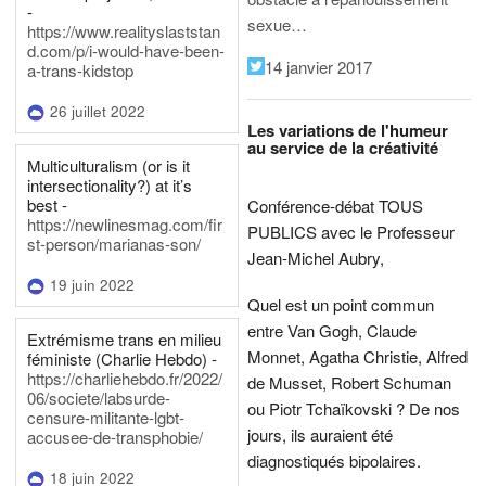
-
sexue…
https://www.realityslaststan
d.com/p/i-would-have-been-
14 janvier 2017
a-trans-kidstop
26 juillet 2022
Les variations de l'humeur
au service de la créativité
Multiculturalism (or is it
intersectionality?) at it’s
best -
Conférence-débat TOUS
https://newlinesmag.com/fir
PUBLICS avec le Professeur
st-person/marianas-son/
Jean-Michel Aubry,
19 juin 2022
Quel est un point commun
entre Van Gogh, Claude
Extrémisme trans en milieu
Monnet, Agatha Christie, Alfred
féministe (Charlie Hebdo) -
https://charliehebdo.fr/2022/
de Musset, Robert Schuman
06/societe/labsurde-
ou Piotr Tchaïkovski ? De nos
censure-militante-lgbt-
jours, ils auraient été
accusee-de-transphobie/
diagnostiqués bipolaires.
18 juin 2022