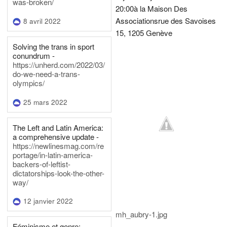
was-broken/
20:00
à la Maison Des
Associations
rue des Savoises
8 avril 2022
15, 1205 Genève
Solving the trans in sport
conundrum -
https://unherd.com/2022/03/
do-we-need-a-trans-
olympics/
25 mars 2022
The Left and Latin America:
a comprehensive update -
https://newlinesmag.com/re
portage/in-latin-america-
backers-of-leftist-
dictatorships-look-the-other-
way/
12 janvier 2022
mh_aubry-1.jpg
Féminisme et genre: