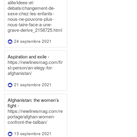
alite/idees-et-
debats/changement-de-
sexe-chez-les-enfants-
nous-ne-pouvons-plus-
nous-taire-face-a-une-
grave-derive_2158725.html
24 septembre 2021
Aspiration and exile -
https://newlinesmag.com/fir
st-person/an-elegy-for-
afghanistan/
21 septembre 2021
Afghanistan: the women’s
fight -
https://newlinesmag.com/re
portage/afghan-women-
confront-the-taliban/
13 septembre 2021