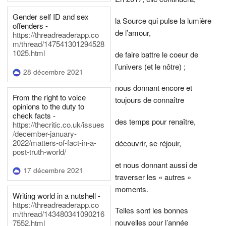
Gender self ID and sex
la Source qui pulse la lumière
offenders -
de l’amour,
https://threadreaderapp.co
m/thread/147541301294528
1025.html
de faire battre le coeur de
l’univers (et le nôtre) ;
28 décembre 2021
nous donnant encore et
From the right to voice
toujours de connaître
opinions to the duty to
check facts -
des temps pour renaître,
https://thecritic.co.uk/issues
/december-january-
2022/matters-of-fact-in-a-
découvrir, se réjouir,
post-truth-world/
et nous donnant aussi de
17 décembre 2021
traverser les « autres »
moments.
Writing world in a nutshell -
https://threadreaderapp.co
Telles sont les bonnes
m/thread/143480341090216
nouvelles pour l’année
7552.html