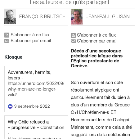
Les auteurs et ce qu'ils partagent
FRANÇOIS BRUTSCH
JEAN-PAUL GUISAN
S'abonner à ce flux
S'abonner à ce flux
S'abonner par email
S'abonner par email
Décès d'une sexologue
prédicatrice laïque dans
Kiosque
l'Eglise protestante de
Genève.
Adventurers, hermits,
losers -
Son ouverture et son côté
https://unherd.com/2022/09/
why-men-are-no-longer-
résolument atypique ont
wild/
particulièrement fait du bien à
plus d'un membre du Groupe
9 septembre 2022
C+H/Chrétien-ne-s ET
Homosexuel-le-s de Dialogai.
Why Chile refused a
Maintenant, comme cela a été
« progressive » Constitution
-
suggéré lors de la célébration
https://www.persuasion.co