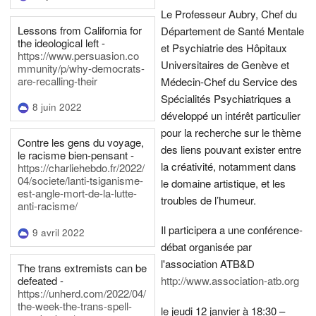
Le Professeur Aubry, Chef du
Lessons from California for
Département de Santé Mentale
the ideological left -
et Psychiatrie des Hôpitaux
https://www.persuasion.co
Universitaires de Genève et
mmunity/p/why-democrats-
are-recalling-their
Médecin-Chef du Service des
Spécialités Psychiatriques a
8 juin 2022
développé un intérêt particulier
pour la recherche sur le thème
Contre les gens du voyage,
des liens pouvant exister entre
le racisme bien-pensant -
la créativité, notamment dans
https://charliehebdo.fr/2022/
04/societe/lanti-tsiganisme-
le domaine artistique, et les
est-angle-mort-de-la-lutte-
troubles de l’humeur.
anti-racisme/
Il participera a une conférence-
9 avril 2022
débat organisée par
l'association ATB&D
The trans extremists can be
defeated -
http://www.association-atb.org
https://unherd.com/2022/04/
the-week-the-trans-spell-
le jeudi 12 janvier à 18:30 –