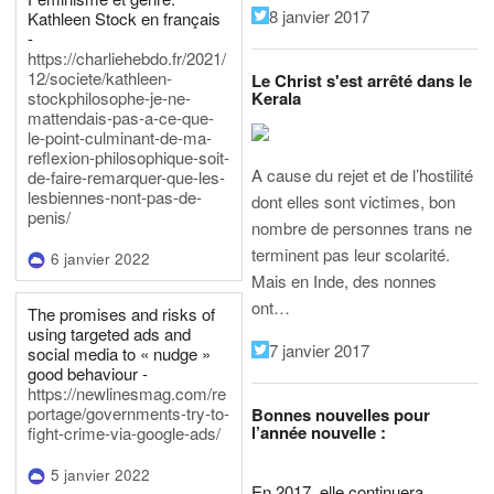
8 janvier 2017
Kathleen Stock en français
-
https://charliehebdo.fr/2021/
12/societe/kathleen-
Le Christ s'est arrêté dans le
Kerala
stockphilosophe-je-ne-
mattendais-pas-a-ce-que-
le-point-culminant-de-ma-
reflexion-philosophique-soit-
A cause du rejet et de l’hostilité
de-faire-remarquer-que-les-
lesbiennes-nont-pas-de-
dont elles sont victimes, bon
penis/
nombre de personnes trans ne
terminent pas leur scolarité.
6 janvier 2022
Mais en Inde, des nonnes
ont…
The promises and risks of
using targeted ads and
7 janvier 2017
social media to « nudge »
good behaviour -
https://newlinesmag.com/re
portage/governments-try-to-
Bonnes nouvelles pour
l’année nouvelle :
fight-crime-via-google-ads/
5 janvier 2022
En 2017, elle continuera,