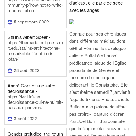
d'adieux, elle parle de sexe
mmunity/p/how-not-to-write-
avec les anges.
a-constitution
5 septembre 2022
Connue pour ses chroniques
Stalin’s Albert Speer -
dans différents médias, dont
https://thereader.mitpress.m
it.edu/stalins-architect-the-
GHI et Fémina, la sexologue
remarkable-life-of-boris-
Juliette Buffat était aussi
iofan/
prédicatrice laïque de l’Eglise
protestante de Genève et
28 août 2022
membre de son organe
délibérant, le Consistoire. Elle
André Gorz et une autre
décroissance -
s’est éteinte samedi 7 janvier à
https://lvsl.fr/une-
l’âge de 57 ans.
Photo: Juliette
decroissance-qui-ne-nuirait-
Buffat sur le plateau de «Faut
pas-aux-pauvres/
pas croire», capture d’écran.
3 août 2022
Par Joël Burri
«J’ai constaté
que la religion était souvent un
Gender prejudice, the return
obstacle à l’épanouissement