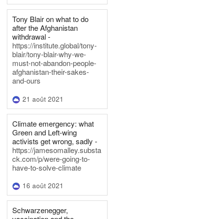
Tony Blair on what to do
after the Afghanistan
withdrawal -
https://institute.global/tony-
blair/tony-blair-why-we-
must-not-abandon-people-
afghanistan-their-sakes-
and-ours
21 août 2021
Climate emergency: what
Green and Left-wing
activists get wrong, sadly -
https://jamesomalley.substa
ck.com/p/were-going-to-
have-to-solve-climate
16 août 2021
Schwarzenegger,
vaccination and the