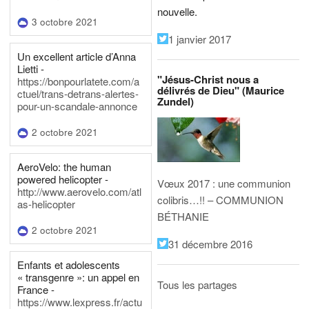
nouvelle.
3 octobre 2021
1 janvier 2017
Un excellent article d’Anna
Lietti -
"Jésus-Christ nous a
https://bonpourlatete.com/a
délivrés de Dieu" (Maurice
ctuel/trans-detrans-alertes-
Zundel)
pour-un-scandale-annonce
2 octobre 2021
AeroVelo: the human
powered helicopter -
Vœux 2017 : une communion
http://www.aerovelo.com/atl
colibris…!! – COMMUNION
as-helicopter
BÉTHANIE
2 octobre 2021
31 décembre 2016
Enfants et adolescents
« transgenre »: un appel en
Tous les partages
France -
https://www.lexpress.fr/actu