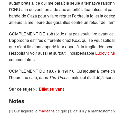
autant prêts à ce qui me paraît la seule alternative raison
l’ONU afin de venir en aide aux autorités libanaises et pal
bande de Gaza pour y faire régner l’ordre, la loi et la coexi
ailleurs la meilleure des garanties contre un retour de l’ar
COMPLEMENT DE 16h15: Je n’ai pas voulu lire avant ce qu
L’approche est très différente chez KoZ, qui se veut solida
que n’ont-ils alors apporté leur appui à la fragile démocra
Hezbollah! Voir aussi et surtout l’indispensable
Ludovic M
commentaires.
COMPLEMENT DU 18.07 à 19H10: Qu’ajouter à cette chron
l’heure, au café, dans
The Times
, mais qui était déjà sur 
Sur ce sujet >>
Billet suivant
Notes
[
1
] Sur laquelle je
maintiens
ce que j’ai dit: il n’y a manifesteme