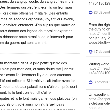
ées, du sang qui coule, du sang sur les murs
14754130129
es femmes qui pleurent leur fils ou leur mari
28 décem
 lors d’une offensive militaire. Des enfants
èmes de seconds orphelins, voyant leur avenir,
From the righ
, chavirer lentement. J’en ai plus que marre de
the duty to c
entaux donner des leçons de moral et exprimer
https://thecr
ns dénoncer cette atrocité, sans intervenir pour
ber-january-2
a-post-truth-
m de guerre qui sent la mort.
17 décem
trumentalisé dans la jolie petite guerre des
Writing world 
https://threa
 ce n’est pas mon cas, et sans doute me jugerez
14348034109
a : avant l’enlèvement il y a eu des attentats
té est odieuse. Si Israël voulait traiter avec les
3 octobre
. On demande aux palestiniens d’élire un président
t, ils le font ; on leur dit d’élire
Un excellent a
utés et ils le font mais ça ne nous plait pas (on
https://bonpo
s-detrans-ale
oi ils ont voté ainsi non ?). Israël, pays
annonce
is c’est ce qu’il est arrête les élus et personne