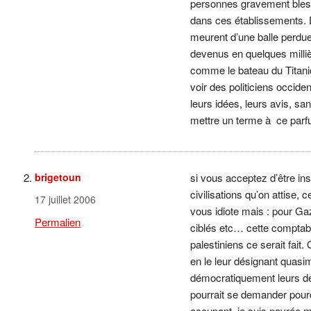
personnes gravement bless
dans ces établissements. D
meurent d’une balle perdue,
devenus en quelques milli
comme le bateau du Titanic
voir des politiciens occid
leurs idées, leurs avis, sa
mettre un terme à ce parfu
brigetoun
si vous acceptez d’être ins
civilisations qu’on attise,
17 juillet 2006
vous idiote mais : pour Gaz
Permalien
ciblés etc… cette comptabili
palestiniens ce serait fait
en le leur désignant quasimen
démocratiquement leurs dép
pourrait se demander pourqu
occupant, je suis navrée ma