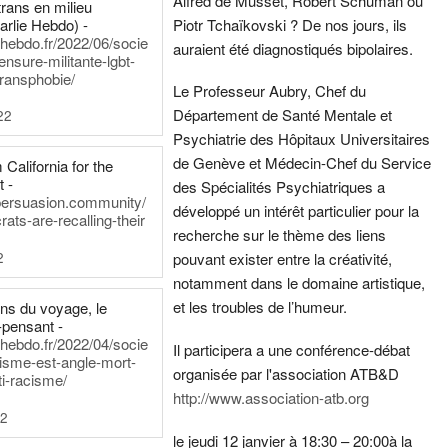
Alfred de Musset, Robert Schuman ou
rans en milieu
arlie Hebdo) -
Piotr Tchaïkovski ? De nos jours, ils
iehebdo.fr/2022/06/socie
auraient été diagnostiqués bipolaires.
ensure-militante-lgbt-
ransphobie/
Le Professeur Aubry, Chef du
Département de Santé Mentale et
22
Psychiatrie des Hôpitaux Universitaires
de Genève et Médecin-Chef du Service
California for the
t -
des Spécialités Psychiatriques a
persuasion.community/
développé un intérêt particulier pour la
ts-are-recalling-their
recherche sur le thème des liens
2
pouvant exister entre la créativité,
notamment dans le domaine artistique,
et les troubles de l’humeur.
ens du voyage, le
-pensant -
iehebdo.fr/2022/04/socie
Il participera a une conférence-débat
anisme-est-angle-mort-
organisée par l'association ATB&D
ti-racisme/
http://www.association-atb.org
22
le jeudi 12 janvier à 18:30 – 20:00
à la