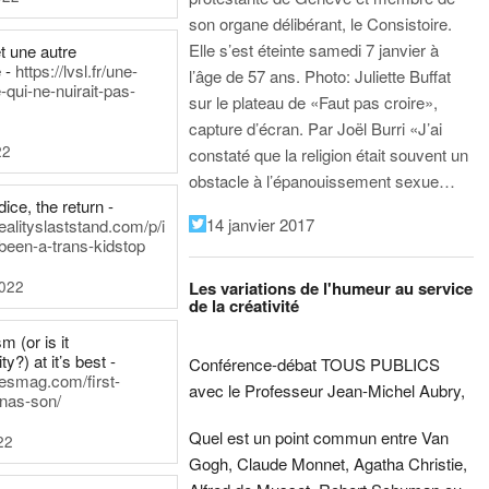
son organe délibérant, le Consistoire.
Elle s’est éteinte samedi 7 janvier à
t une autre
 -
https://lvsl.fr/une-
l’âge de 57 ans.
Photo: Juliette Buffat
qui-ne-nuirait-pas-
sur le plateau de «Faut pas croire»,
capture d’écran.
Par Joël Burri
«J’ai
22
constaté que la religion était souvent un
obstacle à l’épanouissement sexue…
ice, the return -
14 janvier 2017
ealityslaststand.com/p/i
been-a-trans-kidstop
2022
Les variations de l'humeur au service
de la créativité
m (or is it
ty?) at it’s best -
Conférence-débat TOUS PUBLICS
nesmag.com/first-
avec le Professeur Jean-Michel Aubry,
nas-son/
Quel est un point commun entre Van
22
Gogh, Claude Monnet, Agatha Christie,