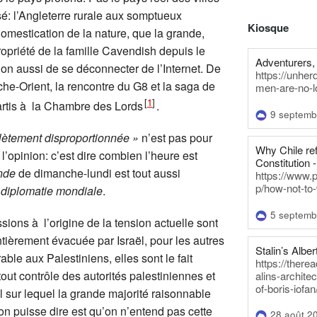
isé: l’Angleterre rurale aux somptueux
Kiosque
 domestication de la nature, que la grande,
ropriété de la famille Cavendish depuis le
Adventurers, 
ion aussi de se déconnecter de l’Internet. De
https://unhe
che-Orient, la rencontre du G8 et la saga de
men-are-no-l
[
1
]
artis à la Chambre des Lords
.
9 septemb
ètement disproportionnée »
n’est pas pour
Why Chile re
’opinion: c’est dire combien l’heure est
Constitution -
nde
de dimanche-lundi est tout aussi
https://www.
p/how-not-to-
a diplomatie mondiale
.
5 septemb
sions à l’origine de la tension actuelle sont
tièrement évacuée par Israël, pour les autres
Stalin’s Alber
ble aux Palestiniens, elles sont le fait
https://there
out contrôle des autorités palestiniennes et
alins-architec
of-boris-iofan
ël sur lequel la grande majorité raisonnable
on puisse dire est qu’on n’entend pas cette
28 août 2