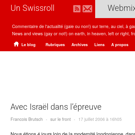
Un Swissroll
Webmi
Commentaire de l'actualité (gaie ou non!) sur terre, au ciel, à g
News and views (gay or not!) on earth, in heaven, left or right
Le blog
Rubriques
Archives
Liens
A propos
Avec Israël dans l’épreuve
Francois Brutsch
-
sur le front
-
17 juillet 2006 à 16h05
Nous étions 4 jours loin de la modernité londonienne, dans