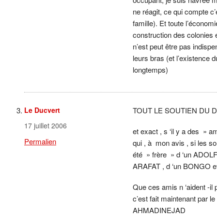
ne réagit, ce qui compte c’e
famille). Et toute l’économ
construction des colonies 
n’est peut être pas indispe
leurs bras (et l’existence
longtemps)
Le Ducvert
TOUT LE SOUTIEN DU 
17 juillet 2006
et exact , s ‘il y a des » 
Permalien
qui , à mon avis , si les so
été » frère » d ‘un ADOLF
ARAFAT , d ‘un BONGO e
Que ces amis n ‘aident -
c’est fait maintenant par
AHMADINEJAD