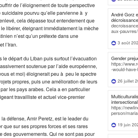
souffrir de l’éloignement de toute perspective
re suicidaire pourvu qu’elle parvienne à y
André Gorz e
décroissance
té enlevé, cela dépasse tout entendement que
decroissance-
u le libérer, éteignant immédiatement la mèche
aux-pauvres/
estinien n’est qu’un prétexte dans une
3 août 20
t l’Iran.
Gender prejud
 le départ du Liban puis surtout l’évacuation
https://www.r
 (massivement soutenue par l’aide européenne,
-would-have-
vous et moi) éloignerait peu à peu le spectre
26 juillet 
rojets propres, puis une amélioration de leurs
par les pays arabes. Cela a en particulier
Multiculturalis
geant travailliste et actuel vice-premier
intersectionali
https://newli
person/maria
e la défense, Amir Peretz, est le leader du
19 juin 20
er que sur ses propres forces et ses rares
me des gouvernements. Qui ne sont pas pour