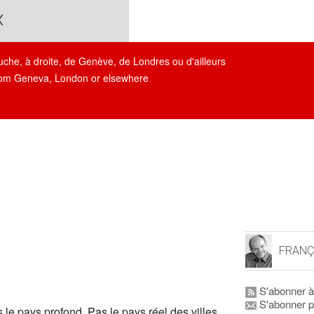
x
auche, à droite, de Genève, de Londres ou d'ailleurs
, from Geneva, London or elsewhere
FRANÇ
S'abonner à
S'abonner p
 le pays profond. Pas le pays réel des villes