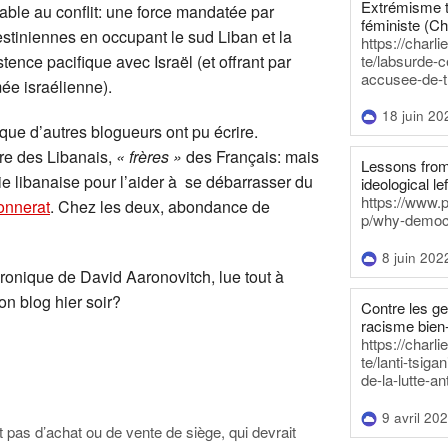
Extrémisme t
nable au conflit: une force mandatée par
féministe (Ch
estiniennes en occupant le sud Liban et la
https://charl
te/labsurde-c
stence pacifique avec Israël (et offrant par
accusee-de-t
mée israélienne).
18 juin 20
e d’autres blogueurs ont pu écrire.
ire des Libanais,
« frères »
des Français: mais
Lessons from 
tie libanaise pour l’aider à se débarrasser du
ideological lef
https://www.
onnerat
. Chez les deux, abondance de
p/why-democra
8 juin 202
ique de David Aaronovitch, lue tout à
son blog hier soir?
Contre les g
racisme bien
https://charl
te/lanti-tsig
de-la-lutte-an
9 avril 20
nt pas d’achat ou de vente de siège, qui devrait