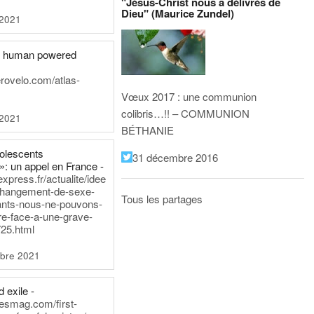
"Jésus-Christ nous a délivrés de
Dieu" (Maurice Zundel)
 2021
he human powered
erovelo.com/atlas-
Vœux 2017 : une communion
colibris…!! – COMMUNION
 2021
BÉTHANIE
dolescents
31 décembre 2016
»: un appel en France -
express.fr/actualite/idee
changement-de-sexe-
Tous les partages
ants-nous-ne-pouvons-
re-face-a-une-grave-
25.html
bre 2021
 exile -
nesmag.com/first-