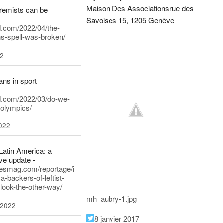
Maison Des Associations
rue des
tremists can be
Savoises 15, 1205 Genève
d.com/2022/04/the-
ns-spell-was-broken/
22
ans in sport
rd.com/2022/03/do-we-
-olympics/
022
Latin America: a
e update -
inesmag.com/reportage/i
a-backers-of-leftist-
-look-the-other-way/
mh_aubry-1.jpg
 2022
8 janvier 2017