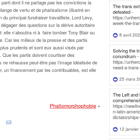
n parti dont il ne partage
pas
les convictions la
The trans ex
élange de vertu et de pharisaïsme (illustré en
defeated -
https://unher
on du principal
fundraiser
travailliste, Lord Levy,
week-the-tra
égager des questions sur la dérive autoritaire
 elle n’aboutira ni à faire tomber Tony Blair ou
8 avril 20
e. Car les milieux de la presse et des partis
 plus prudents et sont eux aussi visés par
Solving the tr
. Que les partis doivent courtiser des
conundrum -
https://unhe
s ne rehausse peut-être pas l’image idéalisée de
need-a-trans
er, un financement par les contribuables, est elle
25 mars 2
The Left and 
comprehensiv
Phallomorphophobie
»
https://newl
n-latin-americ
dictatorships
12 janvier