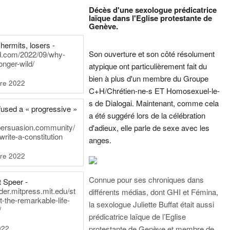
Décès d'une sexologue prédicatrice
laïque dans l'Eglise protestante de
Genève.
hermits, losers -
Son ouverture et son côté résolument
rd.com/2022/09/why-
onger-wild/
atypique ont particulièrement fait du
bien à plus d'un membre du Groupe
re 2022
C+H/Chrétien-ne-s ET Homosexuel-le-
s de Dialogai. Maintenant, comme cela
fused a « progressive »
a été suggéré lors de la célébration
persuasion.community/
d'adieux, elle parle de sexe avec les
write-a-constitution
anges.
re 2022
Connue pour ses chroniques dans
t Speer -
ader.mitpress.mit.edu/st
différents médias, dont GHI et Fémina,
t-the-remarkable-life-
la sexologue Juliette Buffat était aussi
/
prédicatrice laïque de l’Eglise
022
protestante de Genève et membre de