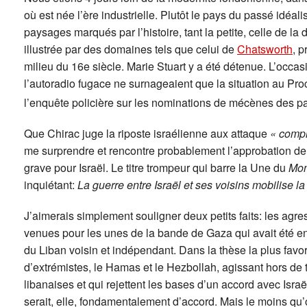
où est née l’ère industrielle. Plutôt le pays du passé idéal
paysages marqués par l’histoire, tant la petite, celle de la
illustrée par des domaines tels que celui de
Chatsworth
, p
milieu du 16e siècle. Marie Stuart y a été détenue. L’occas
l’autoradio fugace ne surnageaient que la situation au Pro
l’enquête policière sur les nominations de mécènes des p
Que Chirac juge la riposte israélienne aux attaque
« compl
me surprendre et rencontre probablement l’approbation de l
grave pour Israël. Le titre trompeur qui barre la Une du
Mo
inquiétant:
La guerre entre Israël et ses voisins mobilise l
J’aimerais simplement souligner deux petits faits: les agres
venues pour les unes de la bande de Gaza qui avait été en
du Liban voisin et indépendant. Dans la thèse la plus favora
d’extrémistes, le Hamas et le Hezbollah, agissant hors de t
libanaises et qui rejettent les bases d’un accord avec Isra
serait, elle, fondamentalement d’accord. Mais le moins qu’