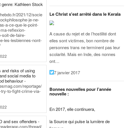
 genre: Kathleen Stock
Le Christ s'est arrêté dans le Kerala
iehebdo.fr/2021/12/socie
tockphilosophe-je-ne-
as-a-ce-que-le-point-
-ma-reflexion-
A cause du rejet et de l’hostilité dont
-soit-de-faire-
e-les-lesbiennes-nont-
elles sont victimes, bon nombre de
/
personnes trans ne terminent pas leur
scolarité. Mais en Inde, des nonnes
2022
ont…
 and risks of using
7 janvier 2017
and social media to
od behaviour -
inesmag.com/reportage/
Bonnes nouvelles pour l’année
ry-to-fight-crime-via-
nouvelle :
2022
En 2017, elle continuera,
la Source qui pulse la lumière de
D and sex offenders -
dreaderapp.com/thread/