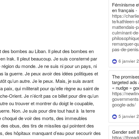
Féminisme et
en français -
https://charl
te/kathleen-s
mattendais-p
culminant-de
philosophique
remarquer-qu
pas-de-penis
eut des bombes au Liban. Il pleut des bombes en
 en Irak. Il pleut beaucoup. Je suis consterné par
6 janvier 
 région du monde. Je ne suis ni pour un pays, ni
s la guerre. Je peux avoir des idées politiques et
The promises
ôt qu’un autre. Je le peux. Mais, je suis avant
targeted ads 
« nudge » go
a paix, qui militerait pour qu’elle règne au saint de
https://newl
-Orient. Je n’écrit pas ce billet pour dire qu’un
governments-t
utre ou trouver et montrer du doigt le coupable,
google-ads/
rre. Non. Je suis pour dire tout haut à la terre
5 janvier 
que choqué de voir des morts, des immeubles
r des obus, des tirs de missiles qui pointent des
Gender self I
nts, des hôpitaux manquant d’eau pour secourir des
https://threa