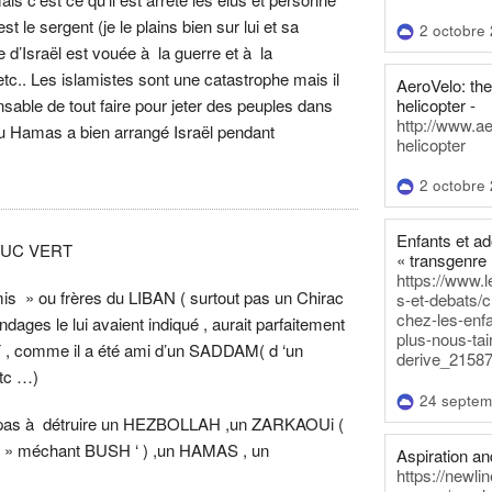
st le sergent (je le plains bien sur lui et sa
2 octobre
ie d’Israël est vouée à la guerre et à la
etc.. Les islamistes sont une catastrophe mais il
AeroVelo: t
helicopter -
nsable de tout faire pour jeter des peuples dans
http://www.a
 du Hamas a bien arrangé Israël pendant
helicopter
2 octobre
Enfants et a
DUC VERT
« transgenre 
https://www.l
amis » ou frères du LIBAN ( surtout pas un Chirac
s-et-debats/
chez-les-enf
ndages le lui avaient indiqué , aurait parfaitement
plus-nous-tai
 , comme il a été ami d’un SADDAM( d ‘un
derive_21587
tc …)
24 septem
il pas à détruire un HEZBOLLAH ,un ZARKAOUi (
 le » méchant BUSH ‘ ) ,un HAMAS , un
Aspiration and
https://newli