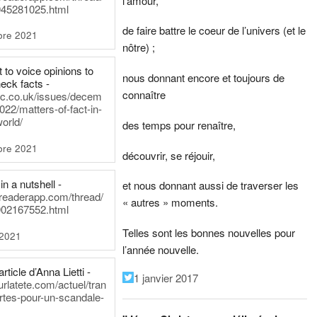
l’amour,
45281025.html
de faire battre le coeur de l’univers (et le
bre 2021
nôtre) ;
t to voice opinions to
nous donnant encore et toujours de
heck facts -
connaître
itic.co.uk/issues/decem
022/matters-of-fact-in-
world/
des temps pour renaître,
bre 2021
découvrir, se réjouir,
in a nutshell -
et nous donnant aussi de traverser les
dreaderapp.com/thread/
« autres » moments.
02167552.html
Telles sont les bonnes nouvelles pour
 2021
l’année nouvelle.
rticle d’Anna Lietti -
1 janvier 2017
urlatete.com/actuel/tran
rtes-pour-un-scandale-