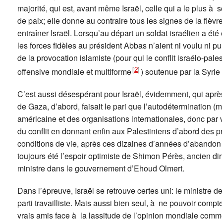
majorité, qui est, avant même Israël, celle qui a le plus à 
de paix; elle donne au contraire tous les signes de la fièv
entraîner Israël. Lorsqu’au départ un soldat israélien a é
les forces fidèles au président Abbas n’aient ni voulu ni p
de la provocation islamiste (pour qui le conflit israélo-pal
[
2
]
offensive mondiale et multiforme
) soutenue par la Syrie e
C’est aussi désespérant pour Israël, évidemment, qui après
de Gaza, d’abord, faisait le pari que l’autodétermination
américaine et des organisations internationales, donc par 
du conflit en donnant enfin aux Palestiniens d’abord des p
conditions de vie, après ces dizaines d’années d’abandon 
toujours été l’espoir optimiste de Shimon Pérès, ancien diri
ministre dans le gouvernement d’Ehoud Olmert.
Dans l’épreuve, Israël se retrouve certes uni: le ministre d
parti travailliste. Mais aussi bien seul, à ne pouvoir compt
vrais amis face à la lassitude de l’opinion mondiale com