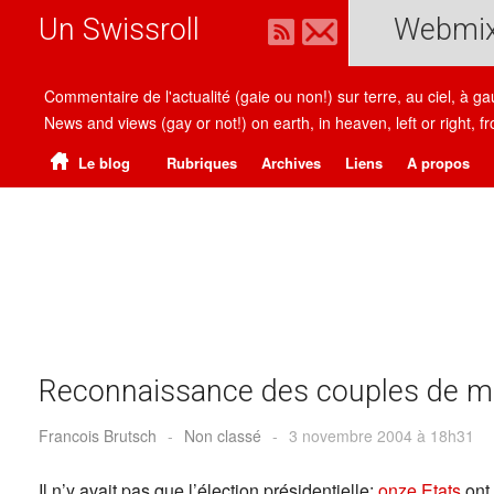
Un Swissroll
Webmi
Commentaire de l'actualité (gaie ou non!) sur terre, au ciel, à g
News and views (gay or not!) on earth, in heaven, left or right
Le blog
Rubriques
Archives
Liens
A propos
Reconnaissance des couples de 
Francois Brutsch
-
Non classé
-
3 novembre 2004 à 18h31
Il n’y avait pas que l’élection présidentielle:
onze Etats
ont