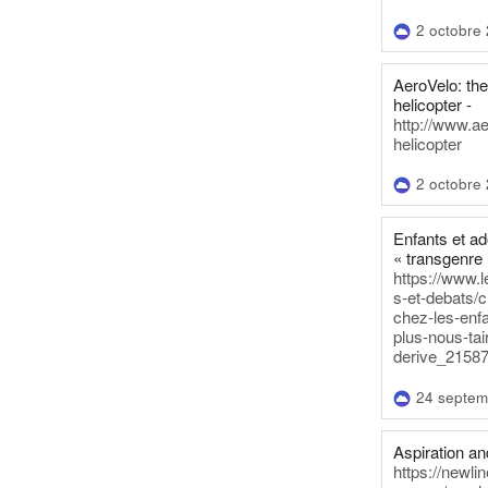
2 octobre
AeroVelo: t
helicopter -
http://www.a
helicopter
2 octobre
Enfants et a
« transgenre 
https://www.l
s-et-debats/
chez-les-enf
plus-nous-tai
derive_21587
24 septem
Aspiration and
https://newli