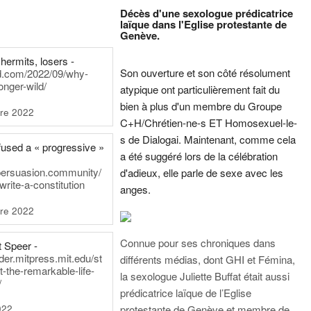
Décès d'une sexologue prédicatrice
laïque dans l'Eglise protestante de
Genève.
hermits, losers -
Son ouverture et son côté résolument
rd.com/2022/09/why-
onger-wild/
atypique ont particulièrement fait du
bien à plus d'un membre du Groupe
re 2022
C+H/Chrétien-ne-s ET Homosexuel-le-
s de Dialogai. Maintenant, comme cela
fused a « progressive »
a été suggéré lors de la célébration
persuasion.community/
d'adieux, elle parle de sexe avec les
write-a-constitution
anges.
re 2022
Connue pour ses chroniques dans
t Speer -
ader.mitpress.mit.edu/st
différents médias, dont GHI et Fémina,
t-the-remarkable-life-
la sexologue Juliette Buffat était aussi
/
prédicatrice laïque de l’Eglise
022
protestante de Genève et membre de