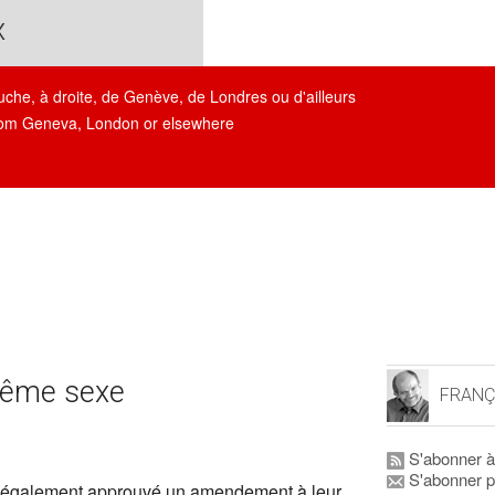
x
auche, à droite, de Genève, de Londres ou d'ailleurs
, from Geneva, London or elsewhere
même sexe
FRANÇ
S'abonner à
S'abonner p
 également approuvé un amendement à leur