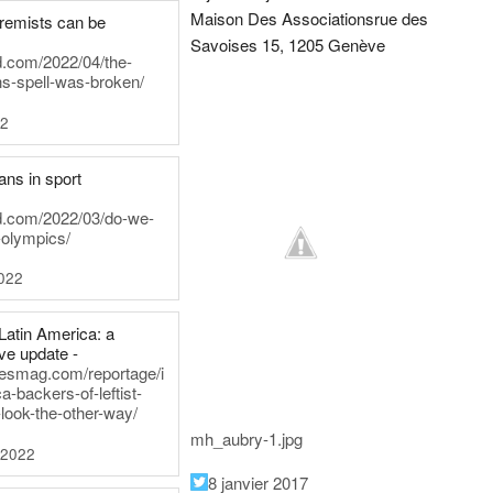
Maison Des Associations
rue des
tremists can be
Savoises 15, 1205 Genève
d.com/2022/04/the-
ns-spell-was-broken/
22
ans in sport
rd.com/2022/03/do-we-
-olympics/
022
Latin America: a
e update -
inesmag.com/reportage/i
a-backers-of-leftist-
-look-the-other-way/
mh_aubry-1.jpg
 2022
8 janvier 2017