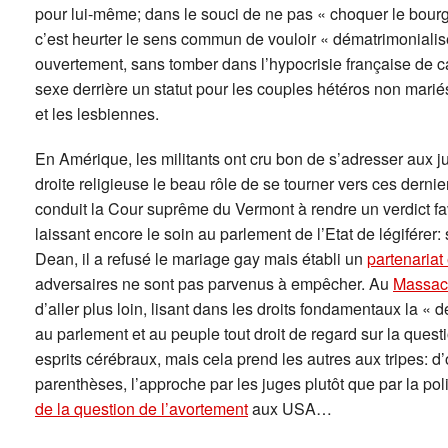
pour lui-même; dans le souci de ne pas « choquer le bourg
c’est heurter le sens commun de vouloir « dématrimonialiser
ouvertement, sans tomber dans l’hypocrisie française de 
sexe derrière un statut pour les couples hétéros non mariés
et les lesbiennes.
En Amérique, les militants ont cru bon de s’adresser aux ju
droite religieuse le beau rôle de se tourner vers ces dernie
conduit la Cour suprême du Vermont à rendre un verdict f
laissant encore le soin au parlement de l’Etat de légifére
Dean, il a refusé le mariage gay mais établi un
partenariat
adversaires ne sont pas parvenus à empêcher. Au
Massac
d’aller plus loin, lisant dans les droits fondamentaux la «
au parlement et au peuple tout droit de regard sur la questi
esprits cérébraux, mais cela prend les autres aux tripes: d
parenthèses, l’approche par les juges plutôt que par la pol
de la question de l’avortement
aux USA…