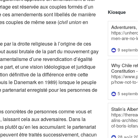
mariage est réservée aux couples formés d’un
Kiosque
de ces amendements sont libellés de manière
r les couples de même sexe (
civil union
en
Adventurers, 
https://unhe
men-are-no-l
e par la droite religieuse à l’origine de ces
9 septemb
tout aussi brutale de la part du mouvement gay
damentalisme d’une revendication d’égalité
Why Chile re
part, et une vision idéologique et juridique
Constitution -
ion définitive de la différence entre cette
https://www.
uis le Danemark en 1989) lorsque le peuple
p/how-not-to-
e partenariat enregisté pour les personnes de
5 septemb
Stalin’s Alber
ions concrètes de personnes comme vous et
https://there
, laissant cela aux adversaires. Dans la
alins-architec
of-boris-iofan
s plutôt qu’en les accumulant: le partenariat
le peuvent être traités successivement, chacun
28 août 2