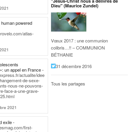
"Jésus-Christ nous a délivrés de
Dieu" (Maurice Zundel)
 2021
he human powered
erovelo.com/atlas-
Vœux 2017 : une communion
colibris…!! – COMMUNION
 2021
BÉTHANIE
dolescents
31 décembre 2016
»: un appel en France -
express.fr/actualite/idee
changement-de-sexe-
Tous les partages
ants-nous-ne-pouvons-
re-face-a-une-grave-
25.html
bre 2021
 exile -
nesmag.com/first-