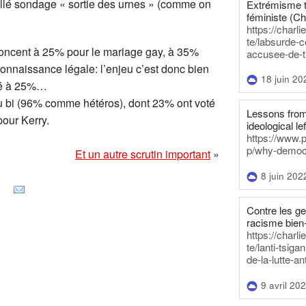
é sondage « sortie des urnes » (comme on
Extrémisme t
féministe (Ch
https://charl
te/labsurde-c
rononcent à 25% pour le mariage gay, à 35%
accusee-de-t
connaissance légale: l’enjeu c’est donc bien
18 juin 20
olé à 25%…
ou bi (96% comme hétéros), dont 23% ont voté
Lessons from 
pour Kerry.
ideological lef
https://www.
p/why-democra
Et un autre scrutin important
»
8 juin 202
Contre les g
racisme bien
https://charl
te/lanti-tsig
de-la-lutte-an
9 avril 20