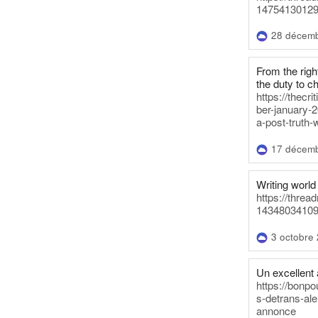
14754130129
28 décem
From the righ
the duty to c
https://thecr
ber-january-2
a-post-truth-
17 décem
Writing world 
https://threa
14348034109
3 octobre
Un excellent a
https://bonpo
s-detrans-ale
annonce