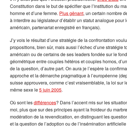
Constitution dans le but de spécifier que l’institution du 
homme et d’une femme.
Plus gênant
, un certain nombre 
à interdire au législateur d’établir un statut analogue pou
américain, partenariat enregistré en français).
J’y vois le résultat d’une stratégie de la confrontation voulu
propositions, bien sûr, mais aussi l’échec d’une stratégie 
américain ou de certains de ses leaders fondée sur le fon
géométrique entre couples hétéros et couples homos, d’une 
de la question, d’autre part. On aura je l’espère la confirmat
approche et la démarche pragmatique à l’européenne (dep
suisse approuvera, comme c’est vraisemblable, la loi sur l
même sexe le
5 juin 2005
.
Où sont les
différences
? Dans l’accent mis sur les situat
moi, plus que sur des principes ayant la froideur du marbre
modération de la revendication, en distinguant les question
et la question de l’adoption ou de l’insémination artificiel