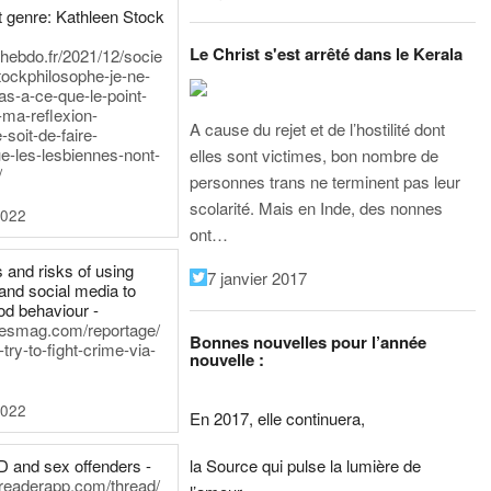
 genre: Kathleen Stock
Le Christ s'est arrêté dans le Kerala
iehebdo.fr/2021/12/socie
tockphilosophe-je-ne-
as-a-ce-que-le-point-
-ma-reflexion-
A cause du rejet et de l’hostilité dont
-soit-de-faire-
e-les-lesbiennes-nont-
elles sont victimes, bon nombre de
/
personnes trans ne terminent pas leur
scolarité. Mais en Inde, des nonnes
2022
ont…
 and risks of using
7 janvier 2017
and social media to
od behaviour -
inesmag.com/reportage/
Bonnes nouvelles pour l’année
ry-to-fight-crime-via-
nouvelle :
2022
En 2017, elle continuera,
la Source qui pulse la lumière de
D and sex offenders -
dreaderapp.com/thread/