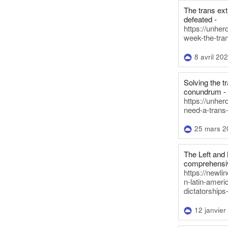
The trans ex
defeated -
https://unher
week-the-tra
8 avril 20
Solving the tr
conundrum -
https://unhe
need-a-trans
25 mars 2
The Left and 
comprehensiv
https://newl
n-latin-americ
dictatorships
12 janvier