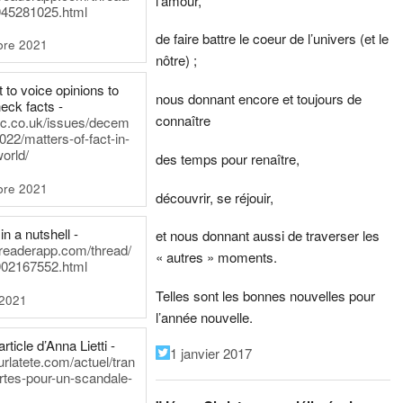
l’amour,
45281025.html
de faire battre le coeur de l’univers (et le
bre 2021
nôtre) ;
t to voice opinions to
nous donnant encore et toujours de
heck facts -
connaître
itic.co.uk/issues/decem
022/matters-of-fact-in-
world/
des temps pour renaître,
bre 2021
découvrir, se réjouir,
in a nutshell -
et nous donnant aussi de traverser les
dreaderapp.com/thread/
« autres » moments.
02167552.html
Telles sont les bonnes nouvelles pour
 2021
l’année nouvelle.
rticle d’Anna Lietti -
1 janvier 2017
urlatete.com/actuel/tran
rtes-pour-un-scandale-