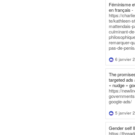
Féminisme et
en français -
https://charl
te/kathleen-s
mattendais-p
culminant-de
philosophique
remarquer-qu
pas-de-penis
6 janvier 
The promises
targeted ads 
« nudge » go
https://newl
governments-t
google-ads/
5 janvier 
Gender self I
https://threa