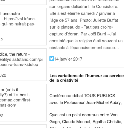
son organe délibérant, le Consistoire.
Elle s’est éteinte samedi 7 janvier à
t une autre
 -
https://lvsl.fr/une-
l’âge de 57 ans.
Photo: Juliette Buffat
qui-ne-nuirait-pas-
sur le plateau de «Faut pas croire»,
capture d’écran.
Par Joël Burri
«J’ai
22
constaté que la religion était souvent un
obstacle à l’épanouissement sexue…
ice, the return -
14 janvier 2017
ealityslaststand.com/p/i
been-a-trans-kidstop
2022
Les variations de l'humeur au service
de la créativité
m (or is it
ty?) at it’s best -
Conférence-débat TOUS PUBLICS
nesmag.com/first-
avec le Professeur Jean-Michel Aubry,
nas-son/
Quel est un point commun entre Van
22
Gogh, Claude Monnet, Agatha Christie,