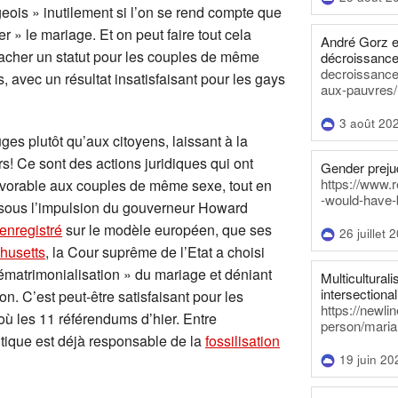
eois » inutilement si l’on se rend compte que
 » le mariage. Et on peut faire tout cela
André Gorz e
cacher un statut pour les couples de même
décroissance
decroissance-
, avec un résultat insatisfaisant pour les gays
aux-pauvres/
3 août 20
ges plutôt qu’aux citoyens, laissant à la
rs! Ce sont des actions juridiques qui ont
Gender prejud
https://www.r
avorable aux couples de même sexe, tout en
-would-have-
r: sous l’impulsion du gouverneur Howard
 enregistré
sur le modèle européen, que ses
26 juillet 
husetts
, la Cour suprême de l’Etat a choisi
 dématrimonialisation » du mariage et déniant
Multiculturalis
intersectionali
on. C’est peut-être satisfaisant pour les
https://newli
’où les 11 référendums d’hier. Entre
person/maria
itique est déjà responsable de la
fossilisation
19 juin 20