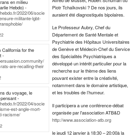
Alfred de Musset, Robert Schuman ou
rans en milieu
arlie Hebdo) -
Piotr Tchaïkovski ? De nos jours, ils
iehebdo.fr/2022/06/socie
auraient été diagnostiqués bipolaires.
ensure-militante-lgbt-
ransphobie/
Le Professeur Aubry, Chef du
Département de Santé Mentale et
22
Psychiatrie des Hôpitaux Universitaires
de Genève et Médecin-Chef du Service
California for the
t -
des Spécialités Psychiatriques a
persuasion.community/
développé un intérêt particulier pour la
ts-are-recalling-their
recherche sur le thème des liens
2
pouvant exister entre la créativité,
notamment dans le domaine artistique,
et les troubles de l’humeur.
ens du voyage, le
-pensant -
iehebdo.fr/2022/04/socie
Il participera a une conférence-débat
anisme-est-angle-mort-
organisée par l'association ATB&D
ti-racisme/
http://www.association-atb.org
22
le jeudi 12 janvier à 18:30 – 20:00
à la