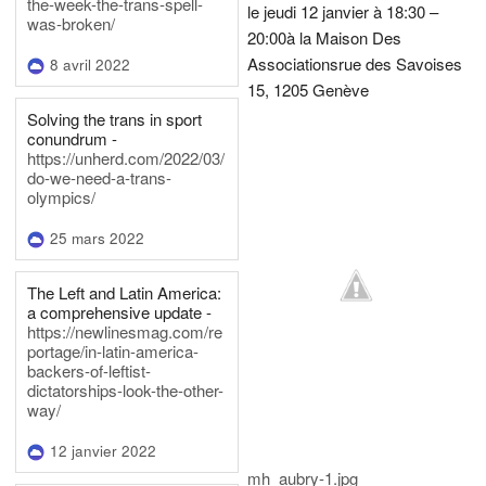
the-week-the-trans-spell-
le jeudi 12 janvier à 18:30 –
was-broken/
20:00
à la Maison Des
Associations
rue des Savoises
8 avril 2022
15, 1205 Genève
Solving the trans in sport
conundrum -
https://unherd.com/2022/03/
do-we-need-a-trans-
olympics/
25 mars 2022
The Left and Latin America:
a comprehensive update -
https://newlinesmag.com/re
portage/in-latin-america-
backers-of-leftist-
dictatorships-look-the-other-
way/
12 janvier 2022
mh_aubry-1.jpg