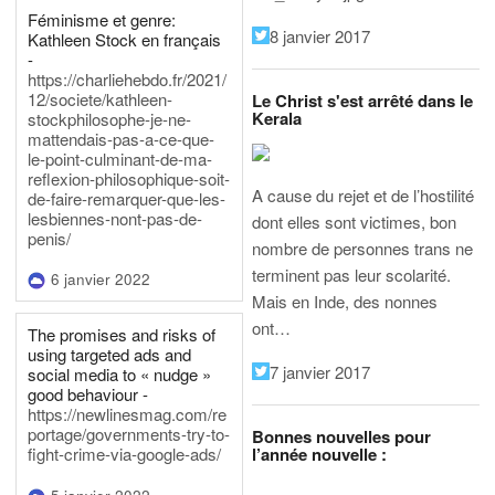
Féminisme et genre:
8 janvier 2017
Kathleen Stock en français
-
https://charliehebdo.fr/2021/
12/societe/kathleen-
Le Christ s'est arrêté dans le
Kerala
stockphilosophe-je-ne-
mattendais-pas-a-ce-que-
le-point-culminant-de-ma-
reflexion-philosophique-soit-
A cause du rejet et de l’hostilité
de-faire-remarquer-que-les-
lesbiennes-nont-pas-de-
dont elles sont victimes, bon
penis/
nombre de personnes trans ne
terminent pas leur scolarité.
6 janvier 2022
Mais en Inde, des nonnes
ont…
The promises and risks of
using targeted ads and
7 janvier 2017
social media to « nudge »
good behaviour -
https://newlinesmag.com/re
portage/governments-try-to-
Bonnes nouvelles pour
l’année nouvelle :
fight-crime-via-google-ads/