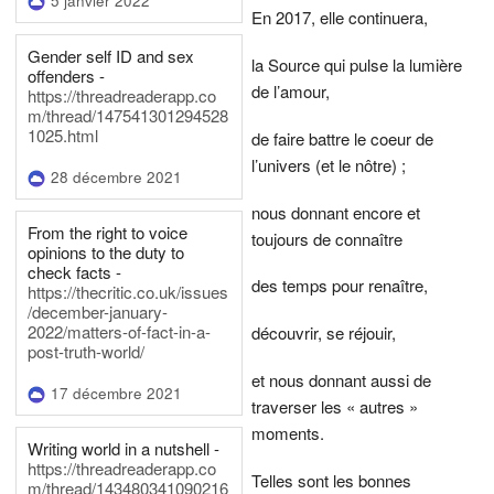
5 janvier 2022
En 2017, elle continuera,
Gender self ID and sex
la Source qui pulse la lumière
offenders -
de l’amour,
https://threadreaderapp.co
m/thread/147541301294528
1025.html
de faire battre le coeur de
l’univers (et le nôtre) ;
28 décembre 2021
nous donnant encore et
From the right to voice
toujours de connaître
opinions to the duty to
check facts -
des temps pour renaître,
https://thecritic.co.uk/issues
/december-january-
2022/matters-of-fact-in-a-
découvrir, se réjouir,
post-truth-world/
et nous donnant aussi de
17 décembre 2021
traverser les « autres »
moments.
Writing world in a nutshell -
https://threadreaderapp.co
Telles sont les bonnes
m/thread/143480341090216