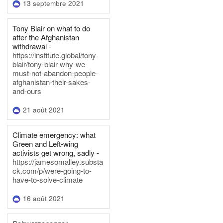
13 septembre 2021
Tony Blair on what to do
after the Afghanistan
withdrawal -
https://institute.global/tony-
blair/tony-blair-why-we-
must-not-abandon-people-
afghanistan-their-sakes-
and-ours
21 août 2021
Climate emergency: what
Green and Left-wing
activists get wrong, sadly -
https://jamesomalley.substa
ck.com/p/were-going-to-
have-to-solve-climate
16 août 2021